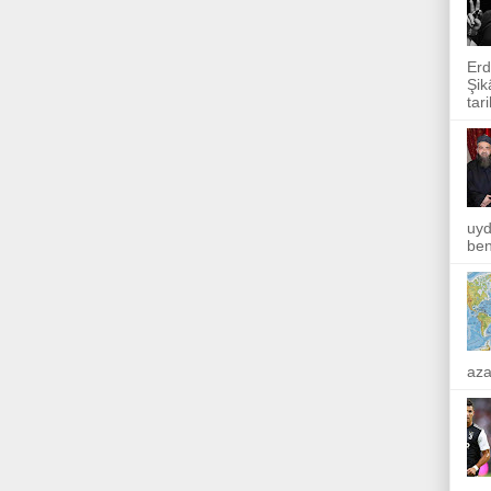
Erd
Şik
tar
uyd
ben
aza