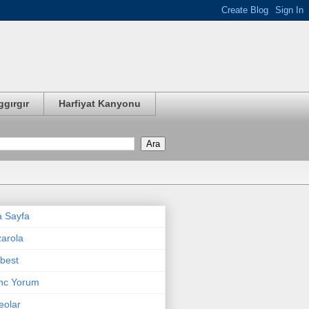
ggırgır
Harfiyat Kanyonu
 Sayfa
arola
best
nc Yorum
eolar