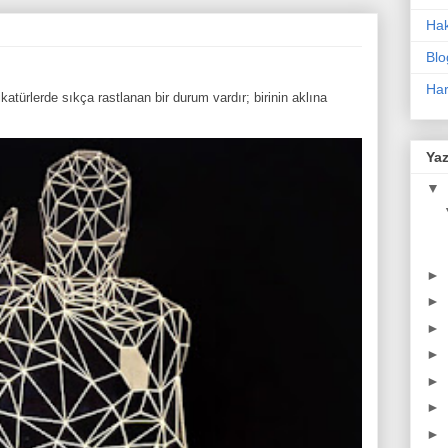
Ha
Blo
Har
atürlerde sıkça rastlanan bir durum vardır; birinin aklına
Yaz
▼
►
►
►
►
►
►
►