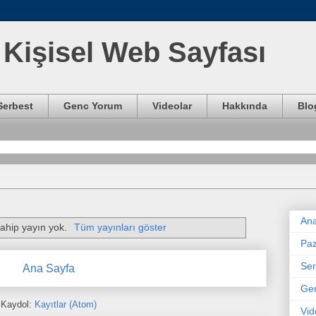
Kişisel Web Sayfası
Serbest
Genc Yorum
Videolar
Hakkında
Blo
Ana
sahip yayın yok.
Tüm yayınları göster
Paz
Ser
Ana Sayfa
Ge
Kaydol:
Kayıtlar (Atom)
Vid