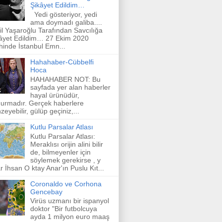
Şikâyet Edildim…
Yedi gösteriyor, yedi
ama doymadı galiba....
il Yaşaroğlu Tarafından Savcılığa
âyet Edildim… 27 Ekim 2020
ihinde İstanbul Emn...
Hahahaber-Cübbelfi
Hoca
HAHAHABER NOT: Bu
sayfada yer alan haberler
hayal ürünüdür,
urmadır. Gerçek haberlere
zeyebilir, gülüp geçiniz,...
Kutlu Parsalar Atlası
Kutlu Parsalar Atlası:
Meraklısı orijin alini bilir
de, bilmeyenler için
söylemek gerekirse , y
r İhsan O ktay Anar'ın Puslu Kıt...
Coronaldo ve Corhona
Gencebay
Virüs uzmanı bir ispanyol
doktor "Bir futbolcuya
ayda 1 milyon euro maaş