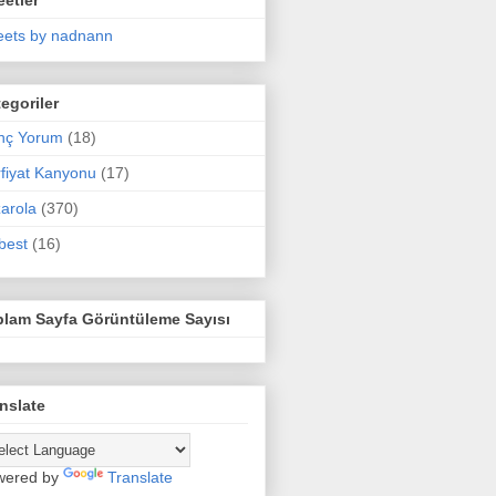
ets by nadnann
egoriler
nç Yorum
(18)
fiyat Kanyonu
(17)
arola
(370)
best
(16)
plam Sayfa Görüntüleme Sayısı
nslate
wered by
Translate