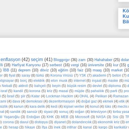
Kö
Ku
Bil
enflasyon
(42)
seçim
(41)
Bloggırgır
(36)
zam
(30)
Hahahaber
(25)
dola
li
(18)
Harfiyat Kanyonu
(17)
serbest
(16)
vergi
(16)
üniversite
(16)
kur
(15)
g
1)
İBB
(11)
deprem
(10)
döviz
(10)
eğitim
(10)
faiz
(10)
maaş
(10)
market
(10
er
(8)
fiyat
(8)
saray
(8)
türkü
(8)
Korona Virüsü
(7)
YSK
(7)
akademi
(7)
beton
(7)
bilgisayar
(6)
borç
(6)
elektrik
(6)
elon musk
(6)
internet
(6)
inşaat
(6)
maske
(6)
mü
)
Nebati
(5)
aktroll
(5)
bahçeli
(5)
beyin
(5)
büyük resim
(5)
devlet
(5)
diploma
(5)
d
israf
(5)
kandil
(5)
korona
(5)
kriz
(5)
masal
(5)
müjde
(5)
pahalılık
(5)
parti
(5)
pr
i
(5)
İsrail
(5)
şiir
(5)
Katar
(4)
Lockman Hackim
(4)
OHAL
(4)
Pelikan
(4)
Ramazan
cami
(4)
dava
(4)
demokrasi
(4)
dezenformasyon
(4)
doğal gaz
(4)
ekmek
(4)
etik
(4
sizlik
(4)
kanun
(4)
kara delik
(4)
kedi
(4)
kişisel veriler
(4)
konut
(4)
lüks
(4)
meclis
nat
(4)
sandık
(4)
sansür
(4)
siyasi
(4)
sonuç
(4)
soğan
(4)
televizyon
(4)
torba yas
dil Yaşaroğlu
(3)
Erdoğan
(3)
KHK
(3)
MEB
(3)
Microsoft
(3)
NASA
(3)
Sisi
(3)
T
3)
corona
(3)
davul
(3)
distopya
(3)
diyanet
(3)
dolandırıcılık
(3)
ekonomik kriz
(3)
e
ne
(3)
hesap
(3)
hikaye
(3)
ifşa
(3)
inek
(3)
intihar
(3)
kanal
(3)
kargo
(3)
karikatür