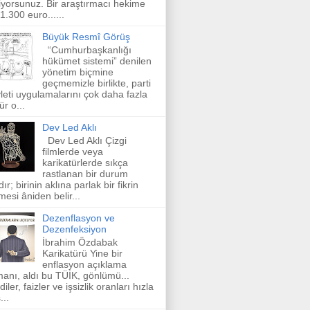
iyorsunuz. Bir araştırmacı hekime
 1.300 euro......
Büyük Resmî Görüş
“Cumhurbaşkanlığı
hükümet sistemi” denilen
yönetim biçmine
geçmemizle birlikte, parti
leti uygulamalarını çok daha fazla
ür o...
Dev Led Aklı
Dev Led Aklı Çizgi
filmlerde veya
karikatürlerde sıkça
rastlanan bir durum
dır; birinin aklına parlak bir fikrin
mesi âniden belir...
Dezenflasyon ve
Dezenfeksiyon
İbrahim Özdabak
Karikatürü Yine bir
enflasyon açıklama
anı, aldı bu TÜİK, gönlümü...
diler, faizler ve işsizlik oranları hızla
...