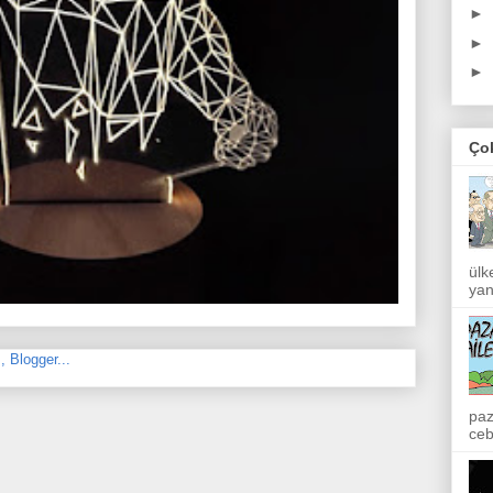
►
►
►
Ço
ülk
yan
paz
ceb