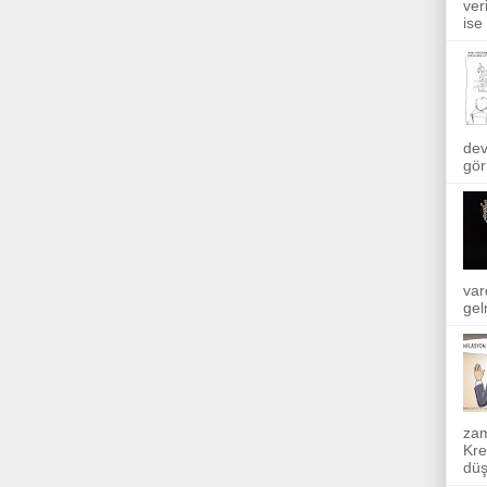
ver
ise
dev
gör
var
gel
zam
Kre
düş