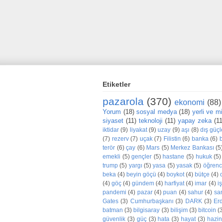
Etiketler
pazarola
(370)
ekonomi
(88)
Yorum
(18)
sosyal medya
(18)
yerli ve mil
siyaset
(11)
teknoloji
(11)
yapay zeka
(1
iktidar
(9)
liyakat
(9)
uzay
(9)
aşı
(8)
dış güçl
(7)
rezerv
(7)
uçak
(7)
Filistin
(6)
banka
(6)
terör
(6)
çay
(6)
Mars
(5)
Merkez Bankası
(5
emekli
(5)
gençler
(5)
hastane
(5)
hukuk
(5)
trump
(5)
yargı
(5)
yasa
(5)
yasak
(5)
öğrenc
beka
(4)
beyin göçü
(4)
boykot
(4)
bütçe
(4)
(4)
göç
(4)
gündem
(4)
harfiyat
(4)
imar
(4)
iş
pandemi
(4)
pazar
(4)
puan
(4)
sahur
(4)
sa
Gates
(3)
Cumhurbaşkanı
(3)
DARK
(3)
Er
batman
(3)
bilgisaray
(3)
bilişim
(3)
bitcoin
(
güvenlik
(3)
güç
(3)
hata
(3)
hayat
(3)
hazi