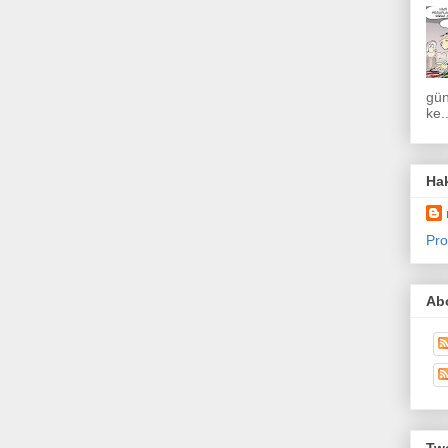
gün
ke..
Ha
Pro
Abo
Twe