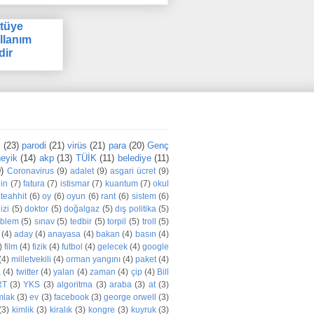
tüye
llanım
dir
r
(23)
parodi
(21)
virüs
(21)
para
(20)
Genç
eyik
(14)
akp
(13)
TÜİK
(11)
belediye
(11)
)
Coronavirus
(9)
adalet
(9)
asgari ücret
(9)
din
(7)
fatura
(7)
istismar
(7)
kuantum
(7)
okul
teahhit
(6)
oy
(6)
oyun
(6)
rant
(6)
sistem
(6)
izi
(5)
doktor
(5)
doğalgaz
(5)
dış politika
(5)
oblem
(5)
sınav
(5)
tedbir
(5)
torpil
(5)
troll
(5)
(4)
aday
(4)
anayasa
(4)
bakan
(4)
basın
(4)
)
film
(4)
fizik
(4)
futbol
(4)
gelecek
(4)
google
(4)
milletvekili
(4)
orman yangını
(4)
paket
(4)
a
(4)
twitter
(4)
yalan
(4)
zaman
(4)
çip
(4)
Bill
RT
(3)
YKS
(3)
algoritma
(3)
araba
(3)
at
(3)
mlak
(3)
ev
(3)
facebook
(3)
george orwell
(3)
(3)
kimlik
(3)
kiralık
(3)
kongre
(3)
kuyruk
(3)