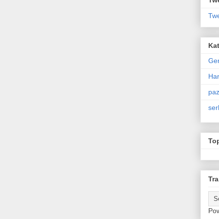
Twe
Kat
Ge
Har
paz
ser
To
Tra
Po