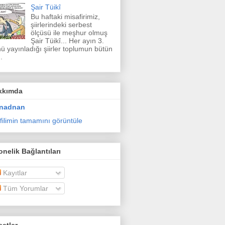
Şair Tüikî
Bu haftaki misafirimiz,
şiirlerindeki serbest
ölçüsü ile meşhur olmuş
Şair Tüikî... Her ayın 3.
ü yayınladığı şiirler toplumun bütün
.
kkımda
nadnan
filimin tamamını görüntüle
nelik Bağlantıları
Kayıtlar
Tüm Yorumlar
etler