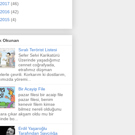
2017
(46)
2016
(42)
2015
(4)
k Okunan
Sıralı Terörist Listesi
Sefer Selvi Karikatürü
Üzerinde yaşadığımız
cennet coğrafyada,
etrafımız düşman
elerle çevrili. Korkarım ki dostlarım,
ımızda yöremi...
Bir Acayip File
pazar filesi bir acaip file
pazar filesi, benim
kenevir filem kimse
bilmez nereli olduğunu
ara çıkar akşam oldu mu bir
inde bo...
Erdil Yaşaroğlu
Tarafından Savcılığa