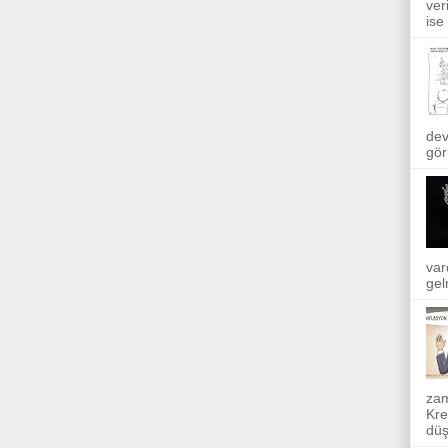
ver
ise
dev
gör
var
gel
zam
Kre
düş