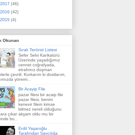
2017
(46)
2016
(42)
2015
(4)
k Okunan
Sıralı Terörist Listesi
Sefer Selvi Karikatürü
Üzerinde yaşadığımız
cennet coğrafyada,
etrafımız düşman
elerle çevrili. Korkarım ki dostlarım,
ımızda yöremi...
Bir Acayip File
pazar filesi bir acaip file
pazar filesi, benim
kenevir filem kimse
bilmez nereli olduğunu
ara çıkar akşam oldu mu bir
inde bo...
Erdil Yaşaroğlu
Tarafından Savcılığa