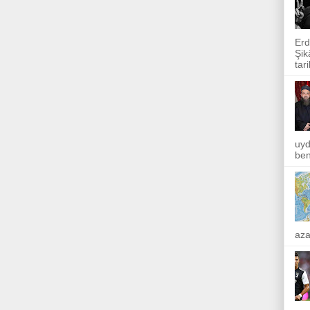
Erd
Şik
tar
uyd
ben
aza