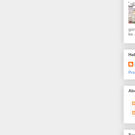
gün
ke..
Ha
Pro
Abo
Twe