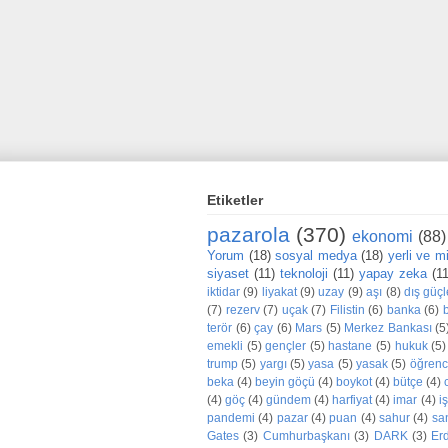
Etiketler
pazarola
(370)
ekonomi
(88)
Yorum
(18)
sosyal medya
(18)
yerli ve mil
siyaset
(11)
teknoloji
(11)
yapay zeka
(1
iktidar
(9)
liyakat
(9)
uzay
(9)
aşı
(8)
dış güçl
(7)
rezerv
(7)
uçak
(7)
Filistin
(6)
banka
(6)
terör
(6)
çay
(6)
Mars
(5)
Merkez Bankası
(5
emekli
(5)
gençler
(5)
hastane
(5)
hukuk
(5)
trump
(5)
yargı
(5)
yasa
(5)
yasak
(5)
öğrenc
beka
(4)
beyin göçü
(4)
boykot
(4)
bütçe
(4)
(4)
göç
(4)
gündem
(4)
harfiyat
(4)
imar
(4)
iş
pandemi
(4)
pazar
(4)
puan
(4)
sahur
(4)
sa
Gates
(3)
Cumhurbaşkanı
(3)
DARK
(3)
Er