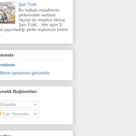
Şair Tüikî
Bu haftaki misafirimiz,
şiirlerindeki serbest
ölçüsü ile meşhur olmuş
Şair Tüikî... Her ayın 3.
ü yayınladığı şiirler toplumun bütün
.
kkımda
nadnan
filimin tamamını görüntüle
nelik Bağlantıları
Kayıtlar
Tüm Yorumlar
etler