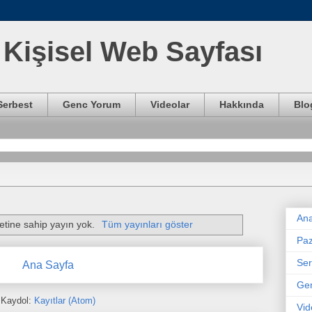
Kişisel Web Sayfası
Serbest
Genc Yorum
Videolar
Hakkında
Blo
Ana
etine sahip yayın yok.
Tüm yayınları göster
Paz
Ser
Ana Sayfa
Ge
Kaydol:
Kayıtlar (Atom)
Vid