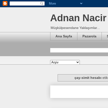
Adnan Nacir 
Müşkülpesendane Yaklaşımlar...
Ana Sayfa
Pazarola
çay-simit hesabı
etik