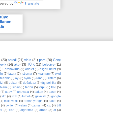
wered by
Translate
tüye
llanım
dir
r
(23)
parodi
(21)
virüs
(21)
para
(20)
Genç
eyik
(14)
akp
(13)
TÜİK
(11)
belediye
(11)
)
Coronavirus
(9)
adalet
(9)
asgari ücret
(9)
din
(7)
fatura
(7)
istismar
(7)
kuantum
(7)
okul
teahhit
(6)
oy
(6)
oyun
(6)
rant
(6)
sistem
(6)
izi
(5)
doktor
(5)
doğalgaz
(5)
dış politika
(5)
oblem
(5)
sınav
(5)
tedbir
(5)
torpil
(5)
troll
(5)
(4)
aday
(4)
anayasa
(4)
bakan
(4)
basın
(4)
)
film
(4)
fizik
(4)
futbol
(4)
gelecek
(4)
google
(4)
milletvekili
(4)
orman yangını
(4)
paket
(4)
a
(4)
twitter
(4)
yalan
(4)
zaman
(4)
çip
(4)
Bill
RT
(3)
YKS
(3)
algoritma
(3)
araba
(3)
at
(3)