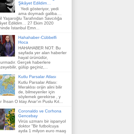
Şikâyet Edildim…
Yedi gösteriyor, yedi
ama doymadı galiba....
il Yaşaroğlu Tarafından Savcılığa
âyet Edildim… 27 Ekim 2020
ihinde İstanbul Emn...
Hahahaber-Cübbelfi
Hoca
HAHAHABER NOT: Bu
sayfada yer alan haberler
hayal ürünüdür,
urmadır. Gerçek haberlere
zeyebilir, gülüp geçiniz,...
Kutlu Parsalar Atlası
Kutlu Parsalar Atlası:
Meraklısı orijin alini bilir
de, bilmeyenler için
söylemek gerekirse , y
r İhsan O ktay Anar'ın Puslu Kıt...
Coronaldo ve Corhona
Gencebay
Virüs uzmanı bir ispanyol
doktor "Bir futbolcuya
ayda 1 milyon euro maaş