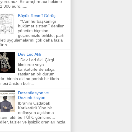
iyorsunuz. Bir araştırmacı hekime
 1.300 euro......
Büyük Resmî Görüş
“Cumhurbaşkanlığı
hükümet sistemi” denilen
yönetim biçmine
geçmemizle birlikte, parti
leti uygulamalarını çok daha fazla
ür o...
Dev Led Aklı
Dev Led Aklı Çizgi
filmlerde veya
karikatürlerde sıkça
rastlanan bir durum
dır; birinin aklına parlak bir fikrin
mesi âniden belir...
Dezenflasyon ve
Dezenfeksiyon
İbrahim Özdabak
Karikatürü Yine bir
enflasyon açıklama
anı, aldı bu TÜİK, gönlümü...
diler, faizler ve işsizlik oranları hızla
...