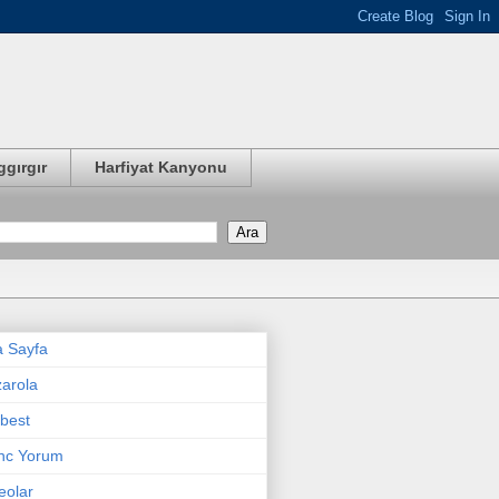
ggırgır
Harfiyat Kanyonu
 Sayfa
arola
best
nc Yorum
eolar