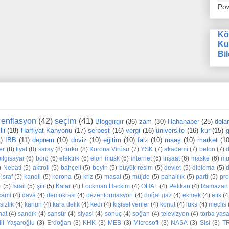
Po
Kö
Ku
Bil
enflasyon
(42)
seçim
(41)
Bloggırgır
(36)
zam
(30)
Hahahaber
(25)
dola
li
(18)
Harfiyat Kanyonu
(17)
serbest
(16)
vergi
(16)
üniversite
(16)
kur
(15)
g
1)
İBB
(11)
deprem
(10)
döviz
(10)
eğitim
(10)
faiz
(10)
maaş
(10)
market
(10
er
(8)
fiyat
(8)
saray
(8)
türkü
(8)
Korona Virüsü
(7)
YSK
(7)
akademi
(7)
beton
(7)
bilgisayar
(6)
borç
(6)
elektrik
(6)
elon musk
(6)
internet
(6)
inşaat
(6)
maske
(6)
mü
)
Nebati
(5)
aktroll
(5)
bahçeli
(5)
beyin
(5)
büyük resim
(5)
devlet
(5)
diploma
(5)
d
israf
(5)
kandil
(5)
korona
(5)
kriz
(5)
masal
(5)
müjde
(5)
pahalılık
(5)
parti
(5)
pr
i
(5)
İsrail
(5)
şiir
(5)
Katar
(4)
Lockman Hackim
(4)
OHAL
(4)
Pelikan
(4)
Ramazan
cami
(4)
dava
(4)
demokrasi
(4)
dezenformasyon
(4)
doğal gaz
(4)
ekmek
(4)
etik
(4
sizlik
(4)
kanun
(4)
kara delik
(4)
kedi
(4)
kişisel veriler
(4)
konut
(4)
lüks
(4)
meclis
nat
(4)
sandık
(4)
sansür
(4)
siyasi
(4)
sonuç
(4)
soğan
(4)
televizyon
(4)
torba yas
dil Yaşaroğlu
(3)
Erdoğan
(3)
KHK
(3)
MEB
(3)
Microsoft
(3)
NASA
(3)
Sisi
(3)
T