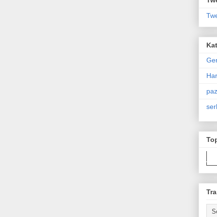
Twe
Kat
Ge
Har
paz
ser
To
Tra