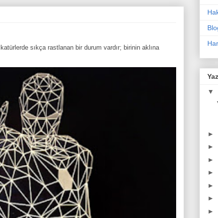
Ha
Blo
Har
atürlerde sıkça rastlanan bir durum vardır; birinin aklına
Yaz
▼
►
►
►
►
►
►
►