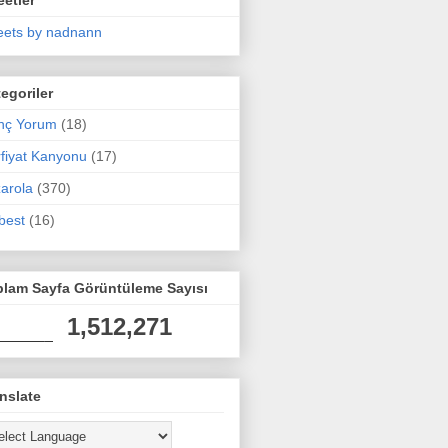
ets by nadnann
egoriler
nç Yorum
(18)
fiyat Kanyonu
(17)
arola
(370)
best
(16)
plam Sayfa Görüntüleme Sayısı
1,512,271
nslate