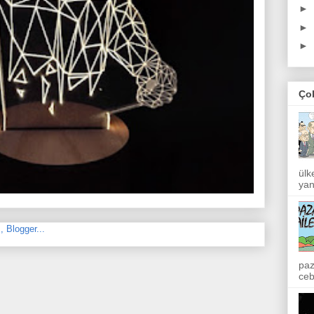
►
►
►
Ço
ülk
yan
paz
ceb