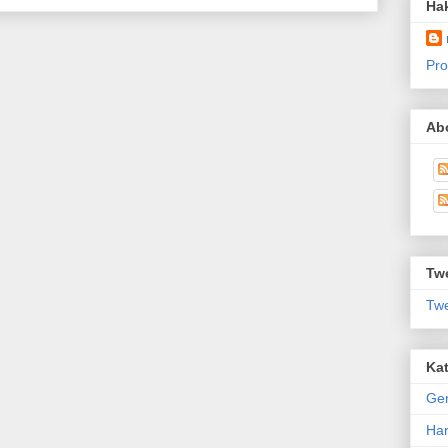
Ha
Pro
Abo
Twe
Twe
Kat
Ge
Har