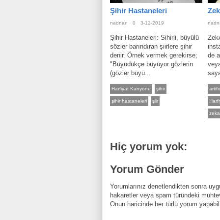
Şihir Hastaneleri
Zek
nadnan
0
3-12-2019
nadn
Şihir Hastaneleri: Sihirli, büyülü
Zek
sözler barındıran şiirlere şihir
inst
denir. Örnek vermek gerekirse;
de a
"Büyüdükçe büyüyor gözlerin
veya
(gözler büyü...
saya
Harfiyat Kanyonu
şihir
artif
şihir hastaneleri
şiir
Harf
zeka
Hiç yorum yok:
Yorum Gönder
Yorumlarınız denetlendikten sonra uygu
hakaretler veya spam türündeki muhtev
Onun haricinde her türlü yorum yapabili