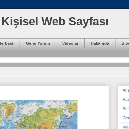
Kişisel Web Sayfası
Serbest
Genc Yorum
Videolar
Hakkında
Blo
Ana
Paz
Ser
Ge
Vid