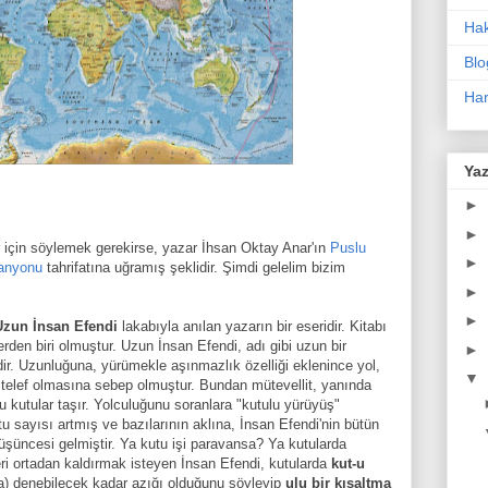
Ha
Blo
Har
Yaz
►
►
er için söylemek gerekirse
,
y
azar İhsan O
ktay Anar'ın
Puslu
►
anyonu
tahrifatına uğ
ramış
şeklidir. Şimdi gelelim bizim
►
►
Uzun İnsan Efendi
lakabıyla anılan yazarın bir eseridir. Kitabı
rden biri olmuştur.
Uzun İnsan
Efendi, adı gibi uzun bir
►
ir
.
U
zunlu
ğu
na,
yü
rümekle aşınmazlık özelliği
eklenin
ce
yol,
▼
n
telef olmasına sebep olmuştur. Bundan mütevellit
, yanında
 kutular taşır. Yolculuğunu soranlara "kutulu
yürüyüş
"
u sayısı artmış ve bazılarının aklına, İnsan Efendi'nin bütün
üşüncesi
gelmiştir.
Ya
kutu işi paravan
sa
?
Ya kutular
da
ri o
rt
a
d
an kaldırmak isteyen İnsan Efendi, kutularda
kut-u
a)
denebilecek kadar azığı olduğunu
söyleyip
ulu bir k
ısa
ltma