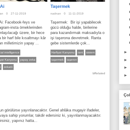
Ai
Taşermek
an
0
27-11-2019
nadnan
0
11-11-2019
Ai: Facebook-feys ve
Taşermek: Bir işi yapabilecek
agram-insta örneklerinden
gücü olduğu halde, birilerine
nlaşılacağı üzere, bir hece
para kazandırmak maksadıyla o
 bir harf bile kısaltmayı kâr
işi taşerona devretmek. Ranta
n milletimizin yapay ...
gebe sistemlerde çok...
►
icial intelligence
Harfiyat Kanyonu
rant
sistem
►
iyat Kanyonu
yapay zeka
taşermek
taşeron
►
i
zekatö
bRelated
►
Ço
n görülürse yayınlanacaktır. Genel ahlâka mugayir ifadeler,
aya sahip yorumlar, takdir edersiniz ki, yayınlanmayacaktır.
rsiniz, yapınız hatta...