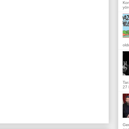
Kor
yör
old
Tar
27 
Ger