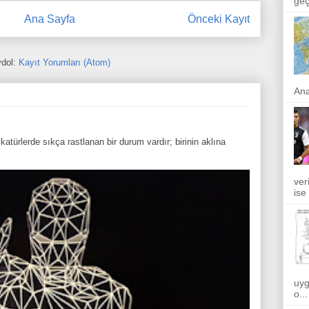
geçi
Ana Sayfa
Önceki Kayıt
dol:
Kayıt Yorumları (Atom)
Ana
atürlerde sıkça rastlanan bir durum vardır; birinin aklına
ver
ise
uyg
o...