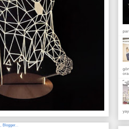
par
gön
ora
yay