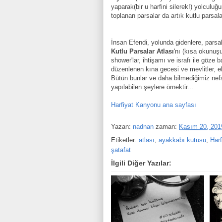
yaparak(bir u harfini silerek!) yolculuğ
toplanan parsalar da artık kutlu parsalar
İnsan Efendi
,
yolunda gidenler
e
, parsa
Kutlu Parsalar Atlası
'n
ı (kısa
okunuşu
shower'lar, ihtişamı ve israfı ile göze 
düzenlenen kına gecesi ve mevlitler, e
Bütün bunlar ve daha bilmediğimiz nef
yapılabi
len
şeylere örnektir
..
.
Harfiyat Kanyonu ana sayfası
Yazan:
nadnan
zaman:
Kasım 20, 201
Etiketler:
atlası
,
ayakkabı kutusu
,
Har
şatafat
İlgili Diğer Yazılar: