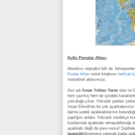
Kutlu Parsalar Atlası:
Meraklısı orijin
alini bilir de, bilmeyenl
Kıtalar Atlası
isimli kitabının
harfiyat
k
müstahref atlasımız
a:
Asıl adı
İnsan Yoktan Yanar
olan ve
hem yazmış hem de içindeki karakterle
yolculuğa çıkar. Yolculuk şartları çetind
İnsan Efendi'nin bir çok ayakkabısını
daima yedek ayakkabılarının
bulunduğu
yaptığını anlatır.
Yolculuk
sürdükçe
kut
kutular
ın
da ayakkabı olmaya
bileceği
d
ayakkabı değil de para varsa? Şüphele
layem
û
t
(ölmemeye yetece
k
kadar gıd