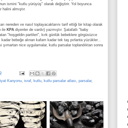
unun ismini "kutlu
yürüyüş" olarak değiştirir. Yol boyunca
 halini almıştır.
ları nereden ve nasıl toplayacaklarını tarif ettiği bir
kitap olarak
 ile
KPA
diyenler de vardır
) yazmıştır.
Şatafatlı "baby
batan "hoşgeldin partileri", kırk günlük bebeklere görgüsüzce
l kadar bebeğe alınan kafam kadar tek taş pırlanta yüzükler...
si şımartan nice
uygulamalar
,
kutlu parsalar toplandıktan sonra
9
fiyat Kanyonu
,
israf
,
kutlu
,
kutlu parsalar atlası
,
parsalar
,