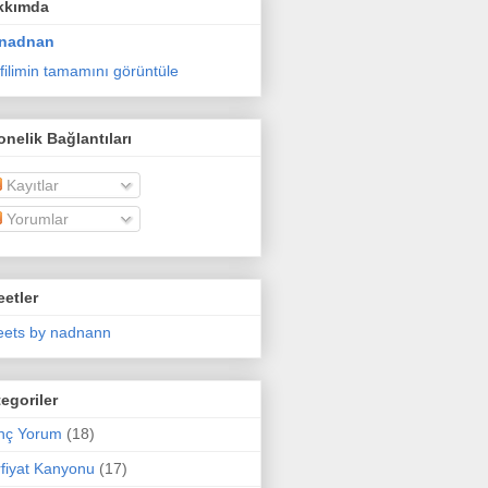
kkımda
nadnan
filimin tamamını görüntüle
nelik Bağlantıları
Kayıtlar
Yorumlar
etler
ets by nadnann
egoriler
nç Yorum
(18)
fiyat Kanyonu
(17)