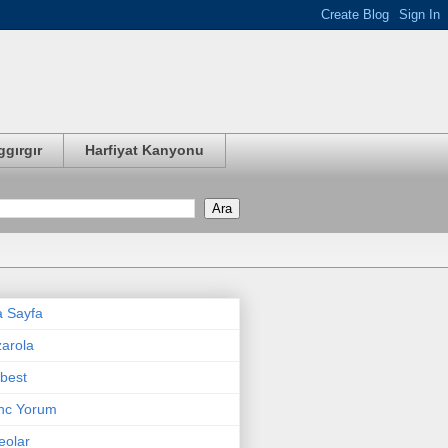
ggırgır
Harfiyat Kanyonu
 Sayfa
arola
best
nc Yorum
eolar