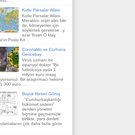
niz,...
Kutlu Parsalar Atlası
Kutlu Parsalar Atlası:
Meraklısı orijin alini bilir
de, bilmeyenler için
söylemek gerekirse , y
azar İhsan O ktay
r'ın Puslu Kıt...
Coronaldo ve Corhona
Gencebay
Virüs uzmanı bir
ispanyol doktor "Bir
futbolcuya ayda 1
milyon euro maaş
iyorsunuz. Bir araştırmacı hekime
 1.300 euro......
Büyük Resmî Görüş
“Cumhurbaşkanlığı
hükümet sistemi”
denilen yönetim
biçmine geçmemizle
birlikte, parti devleti
ulamalarını çok daha fazla görür