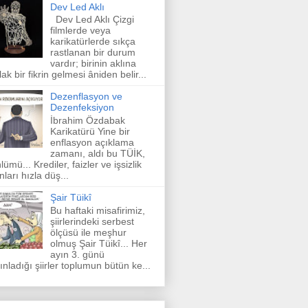
Dev Led Aklı
Dev Led Aklı Çizgi
filmlerde veya
karikatürlerde sıkça
rastlanan bir durum
vardır; birinin aklına
lak bir fikrin gelmesi âniden belir...
Dezenflasyon ve
Dezenfeksiyon
İbrahim Özdabak
Karikatürü Yine bir
enflasyon açıklama
zamanı, aldı bu TÜİK,
lümü... Krediler, faizler ve işsizlik
nları hızla düş...
Şair Tüikî
Bu haftaki misafirimiz,
şiirlerindeki serbest
ölçüsü ile meşhur
olmuş Şair Tüikî... Her
ayın 3. günü
ınladığı şiirler toplumun bütün ke...