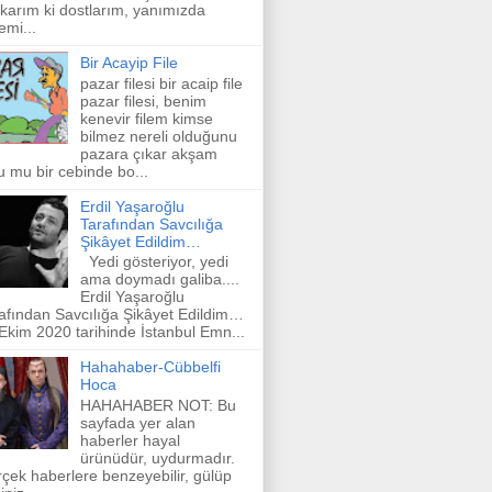
karım ki dostlarım, yanımızda
emi...
Bir Acayip File
pazar filesi bir acaip file
pazar filesi, benim
kenevir filem kimse
bilmez nereli olduğunu
pazara çıkar akşam
u mu bir cebinde bo...
Erdil Yaşaroğlu
Tarafından Savcılığa
Şikâyet Edildim…
Yedi gösteriyor, yedi
ama doymadı galiba....
Erdil Yaşaroğlu
afından Savcılığa Şikâyet Edildim…
Ekim 2020 tarihinde İstanbul Emn...
Hahahaber-Cübbelfi
Hoca
HAHAHABER NOT: Bu
sayfada yer alan
haberler hayal
ürünüdür, uydurmadır.
çek haberlere benzeyebilir, gülüp