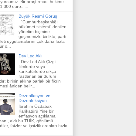
iyorsunuz. Bir araştırmacı hekime
 1.300 euro......
Büyük Resmî Görüş
“Cumhurbaşkanlığı
hükümet sistemi” denilen
yönetim biçmine
geçmemizle birlikte, parti
leti uygulamalarını çok daha fazla
ür o...
Dev Led Aklı
Dev Led Aklı Çizgi
filmlerde veya
karikatürlerde sıkça
rastlanan bir durum
dır; birinin aklına parlak bir fikrin
mesi âniden belir...
Dezenflasyon ve
Dezenfeksiyon
İbrahim Özdabak
Karikatürü Yine bir
enflasyon açıklama
anı, aldı bu TÜİK, gönlümü...
diler, faizler ve işsizlik oranları hızla
...