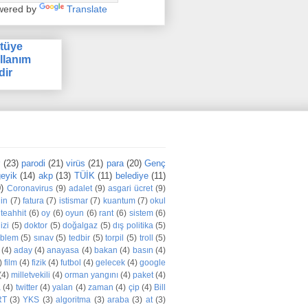
wered by
Translate
tüye
llanım
dir
r
(23)
parodi
(21)
virüs
(21)
para
(20)
Genç
eyik
(14)
akp
(13)
TÜİK
(11)
belediye
(11)
)
Coronavirus
(9)
adalet
(9)
asgari ücret
(9)
din
(7)
fatura
(7)
istismar
(7)
kuantum
(7)
okul
teahhit
(6)
oy
(6)
oyun
(6)
rant
(6)
sistem
(6)
izi
(5)
doktor
(5)
doğalgaz
(5)
dış politika
(5)
oblem
(5)
sınav
(5)
tedbir
(5)
torpil
(5)
troll
(5)
(4)
aday
(4)
anayasa
(4)
bakan
(4)
basın
(4)
)
film
(4)
fizik
(4)
futbol
(4)
gelecek
(4)
google
(4)
milletvekili
(4)
orman yangını
(4)
paket
(4)
a
(4)
twitter
(4)
yalan
(4)
zaman
(4)
çip
(4)
Bill
RT
(3)
YKS
(3)
algoritma
(3)
araba
(3)
at
(3)