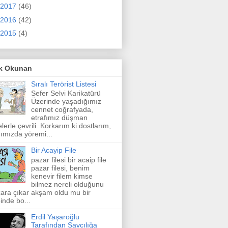
2017
(46)
2016
(42)
2015
(4)
k Okunan
Sıralı Terörist Listesi
Sefer Selvi Karikatürü
Üzerinde yaşadığımız
cennet coğrafyada,
etrafımız düşman
elerle çevrili. Korkarım ki dostlarım,
ımızda yöremi...
Bir Acayip File
pazar filesi bir acaip file
pazar filesi, benim
kenevir filem kimse
bilmez nereli olduğunu
ara çıkar akşam oldu mu bir
inde bo...
Erdil Yaşaroğlu
Tarafından Savcılığa