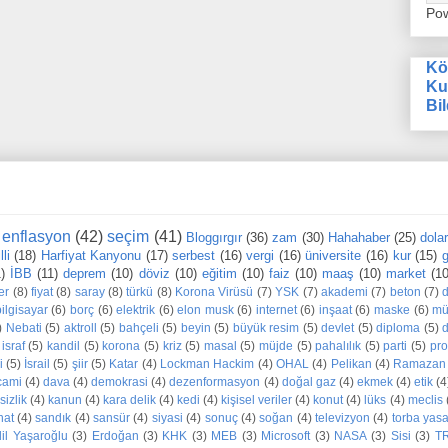
Po
Kö
Ku
Bil
enflasyon
(42)
seçim
(41)
Bloggırgır
(36)
zam
(30)
Hahahaber
(25)
dola
li
(18)
Harfiyat Kanyonu
(17)
serbest
(16)
vergi
(16)
üniversite
(16)
kur
(15)
g
1)
İBB
(11)
deprem
(10)
döviz
(10)
eğitim
(10)
faiz
(10)
maaş
(10)
market
(10
er
(8)
fiyat
(8)
saray
(8)
türkü
(8)
Korona Virüsü
(7)
YSK
(7)
akademi
(7)
beton
(7)
bilgisayar
(6)
borç
(6)
elektrik
(6)
elon musk
(6)
internet
(6)
inşaat
(6)
maske
(6)
mü
)
Nebati
(5)
aktroll
(5)
bahçeli
(5)
beyin
(5)
büyük resim
(5)
devlet
(5)
diploma
(5)
d
israf
(5)
kandil
(5)
korona
(5)
kriz
(5)
masal
(5)
müjde
(5)
pahalılık
(5)
parti
(5)
pr
i
(5)
İsrail
(5)
şiir
(5)
Katar
(4)
Lockman Hackim
(4)
OHAL
(4)
Pelikan
(4)
Ramazan
cami
(4)
dava
(4)
demokrasi
(4)
dezenformasyon
(4)
doğal gaz
(4)
ekmek
(4)
etik
(4
sizlik
(4)
kanun
(4)
kara delik
(4)
kedi
(4)
kişisel veriler
(4)
konut
(4)
lüks
(4)
meclis
nat
(4)
sandık
(4)
sansür
(4)
siyasi
(4)
sonuç
(4)
soğan
(4)
televizyon
(4)
torba yas
dil Yaşaroğlu
(3)
Erdoğan
(3)
KHK
(3)
MEB
(3)
Microsoft
(3)
NASA
(3)
Sisi
(3)
T