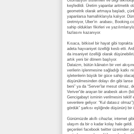
Otomasyon sistemleri ve bilgi teknoloji
keşfedildi. Üretim yapanlar aritmetik o
geometrik olarak artmaya başladı, çünk
yapanlarsa hamallıklarıyla kalıyor. Dü
üretmiyor, Uber’in
arabası, Booking.co
sahip oldukları fikirleri ve yazılımlarıy
fazlasını kazanıyor.
Kısaca, bitkisel bir hayat gibi toprakt
adeta hayvaniyet özelliği kesb etti. Ar
da insaniyet özelliği olarak düşünebilir
artık yeni bir dönem başlıyor.
Dataizm, bütün kâinatın bir veri akışın
verilerin işlenmesine sağladığı katkı 
işletenlerin büyük bir güce sahip olaca
düşünülmesinden dolayı din gibi lanse 
beni” ya da “Server’lar mesut olmaz, de
Veriver”de arayan bir arabesk akım (b
Gencigabayt isminin verilmesini teklif
sevenlere geliyor: “Kul datasız olmaz”)
gördük” şarkısı eşliğinde düşünün) bir i
Günümüzde akıllı cihazlar, internet gibi
ulaşım da bir o kadar kolay hale geldi. 
geçenleri facebook twitter üzerinden pa