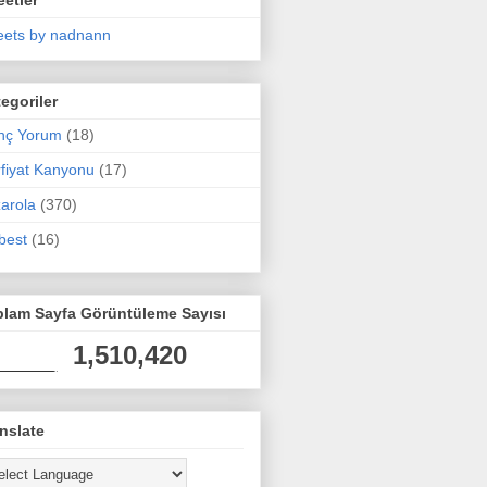
ets by nadnann
egoriler
nç Yorum
(18)
fiyat Kanyonu
(17)
arola
(370)
best
(16)
plam Sayfa Görüntüleme Sayısı
1,510,420
nslate