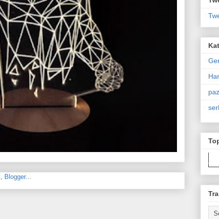
Twe
Kat
Ge
Har
paz
ser
To
Tra