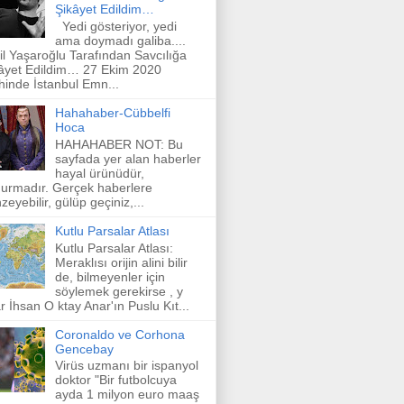
Şikâyet Edildim…
Yedi gösteriyor, yedi
ama doymadı galiba....
il Yaşaroğlu Tarafından Savcılığa
âyet Edildim… 27 Ekim 2020
ihinde İstanbul Emn...
Hahahaber-Cübbelfi
Hoca
HAHAHABER NOT: Bu
sayfada yer alan haberler
hayal ürünüdür,
urmadır. Gerçek haberlere
zeyebilir, gülüp geçiniz,...
Kutlu Parsalar Atlası
Kutlu Parsalar Atlası:
Meraklısı orijin alini bilir
de, bilmeyenler için
söylemek gerekirse , y
r İhsan O ktay Anar'ın Puslu Kıt...
Coronaldo ve Corhona
Gencebay
Virüs uzmanı bir ispanyol
doktor "Bir futbolcuya
ayda 1 milyon euro maaş