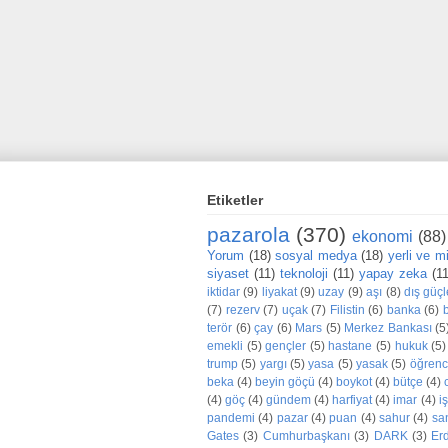
Etiketler
pazarola
(370)
ekonomi
(88)
Yorum
(18)
sosyal medya
(18)
yerli ve mil
siyaset
(11)
teknoloji
(11)
yapay zeka
(1
iktidar
(9)
liyakat
(9)
uzay
(9)
aşı
(8)
dış güçl
(7)
rezerv
(7)
uçak
(7)
Filistin
(6)
banka
(6)
terör
(6)
çay
(6)
Mars
(5)
Merkez Bankası
(5
emekli
(5)
gençler
(5)
hastane
(5)
hukuk
(5)
trump
(5)
yargı
(5)
yasa
(5)
yasak
(5)
öğrenc
beka
(4)
beyin göçü
(4)
boykot
(4)
bütçe
(4)
(4)
göç
(4)
gündem
(4)
harfiyat
(4)
imar
(4)
iş
pandemi
(4)
pazar
(4)
puan
(4)
sahur
(4)
sa
Gates
(3)
Cumhurbaşkanı
(3)
DARK
(3)
Er