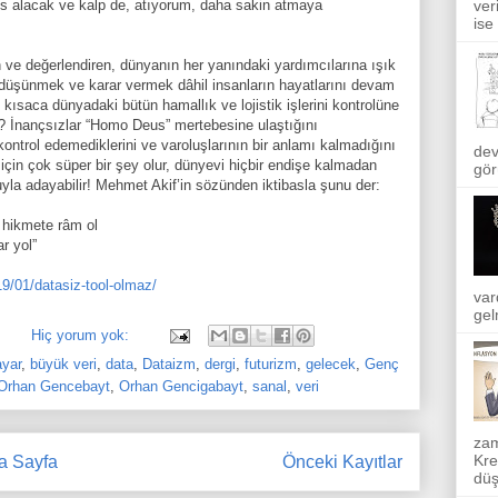
fes alacak ve kalp de, atıyorum, daha sakin atmaya
ver
ise
 ve değerlendiren, dünyanın her yanındaki yardımcılarına ışık
, düşünmek ve karar vermek dâhil insanların hayatlarını devam
, kısaca dünyadaki bütün hamallık ve lojistik işlerini kontrolüne
k? İnançsızlar “Homo Deus” mertebesine ulaştığını
kontrol edemediklerini ve varoluşlarının bir anlamı kalmadığını
dev
için çok süper bir şey olur, dünyevi hiçbir endişe kalmadan
gör
uyla adayabilir! Mehmet Akif’in sözünden iktibasla şunu der:
 hikmete râm ol
r yol”
9/01/datasiz-tool-olmaz/
var
gel
Hiç yorum yok:
ayar
,
büyük veri
,
data
,
Dataizm
,
dergi
,
futurizm
,
gelecek
,
Genç
Orhan Gencebayt
,
Orhan Gencigabayt
,
sanal
,
veri
zam
Kre
a Sayfa
Önceki Kayıtlar
düş