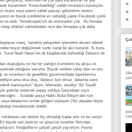
leri geliştikçe, üretimden de çok para kazandıran bir şey
►
larak kazanırken “Know-how/bilgi” sahibi insanların kazançları
ü lisans veya patent sahibi parsayı götürürken üretimi
►
nyanın en büyük içeriklerine ev sahipliği yapan Facebook içerik
►
m’un oteli, Yemeksepeti’nin de restoranları yok.
Bu firmalar
la hitap ettikleri sektörlerdeki nice dev firmadan çok daha
Ço
a başlayan süreç, toprakta yetişenleri işlemekle devam ederek
dından boyut değiştirerek sanki sanal bir akıl kazandı. Ki bunu
iz. Yuval Noah Harari’nin de kitaplarında bahsettiği Dataizm ile
dan oluştuğunu ve her bir varlığın kıymetinin bu akışa ve
nispetinde olduğunu savunur. Büyük verilere sahip olan ve onu
ülk
ğı ve insanların da genellikle güce/menfaate taptıklarının
yan
ediliyor ama olsa olsa, “datasız tool olmaz, datamla save
rlerdi inanmazdım” diyen, bilemedin, teselliyi “Bir Teselli
öyle şarkılar üretecek yapay zekâya Gencebayt veya
 edeceğim... Sıradaki parça Hakkı Bulut Bilişim’den tüm
 veya datalarının izinde gittiğini söyleyen (“biz datadan böyle
deoloji mesabesinde olabilir.
paz
ceb
 imkânlarla veri üretimi hiç olmadığı kadar arttı ve bu veriye
En büyük veri üreticisi ve işleyicisi insanlar. Aklından
ylaşıyor, fotoğraflarını çarşaf çarşaf yayınlıyor. Arama