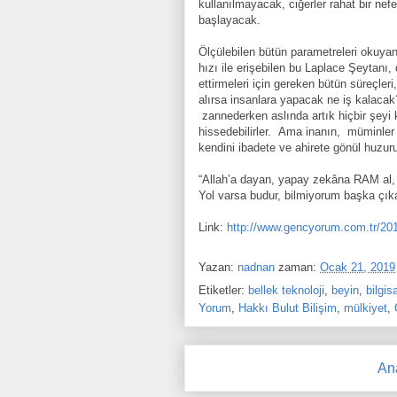
kullanılmayacak, ciğerler rahat bir ne
başlayacak.
Ölçülebilen bütün parametreleri okuyan
hızı ile erişebilen bu Laplace Şeytanı
ettirmeleri için gereken bütün süreçleri
alırsa insanlara yapacak ne iş kalaca
zannederken aslında artık hiçbir şeyi 
hissedebilirler.
Ama inanın,
müminler 
kendini ibadete ve ahirete gönül huzur
“Allah’a dayan, yapay zekâna RAM al,
Yol varsa budur, bilmiyorum başka çıka
Link:
http://www.gencyorum.com.tr/201
Yazan:
nadnan
zaman:
Ocak 21, 2019
Etiketler:
bellek teknoloji
,
beyin
,
bilgis
Yorum
,
Hakkı Bulut Bilişim
,
mülkiyet
,
An