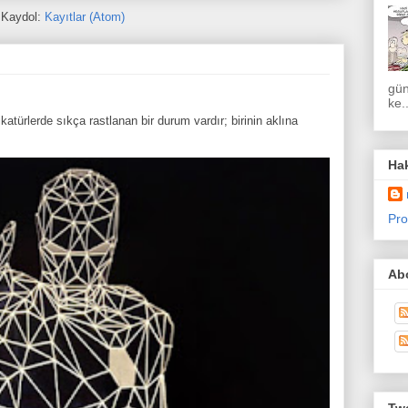
Kaydol:
Kayıtlar (Atom)
gün
ke..
atürlerde sıkça rastlanan bir durum vardır; birinin aklına
Ha
Pro
Abo
Twe