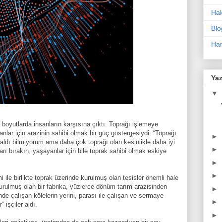
Ha
Blo
Har
Yaz
▼
 boyutlarda insanların karşısına çıktı. Toprağı işlemeye
anlar için arazinin sahibi olmak bir güç göstergesiydi. “Toprağı
►
ldı bilmiyorum ama daha çok toprağı olan kesinlikle daha iyi
►
rı bırakın, yaşayanlar için bile toprak sahibi olmak eskiye
►
►
 ile birlikte toprak üzerinde kurulmuş olan tesisler önemli hale
urulmuş olan bir fabrika, yüzlerce dönüm tarım arazisinden
►
de çalışan kölelerin yerini, parası ile çalışan ve sermaye
►
” işçiler aldı.
►