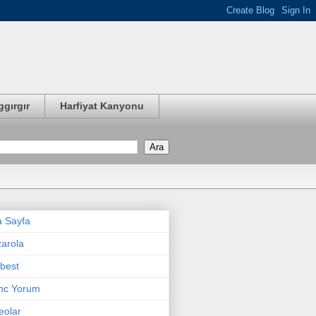
ggırgır
Harfiyat Kanyonu
 Sayfa
arola
best
nc Yorum
eolar