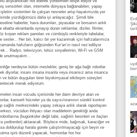
ürlü alışkanlıkları not ederek yönelimleri tespit ediyor ve
şmiş sensörleri olan, internetle dünyaya bağlanabilen, yapay
şletim sistemleri ile çalışan nesneler artıp hayatımızda yer
risinde yüzdüğümüzü daha iyi anlayacağız. Şimdi bile
Erd
eseline haberler, hava durumları, piyasalar ve borsanın anlık
Şik
tar
e ebatta ekranlarda oynayıp duran reklamlar, diziler, filmler,
öz kırpan reklam panoları ve cümbüşlü renkleriyle tabelalar,
 sesler... Her biri, kalıcı bir yer kazanmak için hafızalarımıza
hir zamanda hafızların göğsünden Kur’an’ın nasıl nez’ediliyor
k... Radyo, televizyon, telsiz sinyallerinin, Wi-Fi ve GSM
 de unutmayalım...
uyd
liğe nerdeyse bütün meslekler, geniş bir ağa bağlı robotlar
ben
cek diyorlar, insanı insana insanla veya insansız ama insanca
 ve bütün duyguları birer biyokimyasal etkileşim süreçleri
t üretecek merak ediyorum.
emelen insan vücudu içerisinde her daim devriye atan ve
nlar, kanserli hücreler ya da sayısı/oranının sürekli kontrol
aza
çüp sağlık merkezindeki yapay zekaya anlık olarak raporlayan
 merkezi, vücüdun ihtiyacı olan maddelerin gerektiği anda
otlarına (bugünküler değil tabii, sağlıklı besinleri ve ilaçları
ara yedirenler) aktaracak. Böylece mide, bağırsak, karaciğer ve
asa doldurulup harala gürele çalıştırılmayacağı için beyin ve
t tutma işini düzenli yapacak, hormonlar hor hor