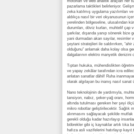
motorları ve web analitik araçları her t
pazarlama taktikleri belirleniyor. Geli
zeka katılmış uygulama yazılımları ve i
aldıkça nasıl bir veri okyanusunun içe
yerelinden bölgeseline, ulusalından kür
durumları, döviz kurları, muhtelif çap v
şarkılar, dışarıda yanıp sönerek bize g
yani durmadan akan sayılar, resimler ve
şeytani stratejileri ile saldırırken, “a
olduğunu” anlamak daha kolay olsa gere
dalgalarının elektro manyetik denizini
Tıptan hukuka, mühendislikten öğretmen
ve yapay zekâlar tarafından icra edile
anlatan sanatlar dâhil! Ruha inanmayan
olarak algılayan bu inanış nasıl sana
Nano teknolojinin de yardımıyla, muht
tansiyon, nabız, şeker-yağ oranı, hormo
altında tutulması gereken her şeyi öl
mikro robotlar geliştirilecektir. Sağlık
alınmasını sağlayacak şekilde mutfak rob
gerekli olduğu kadar hazırlayıp insanl
böbrekler gibi iç kaynaklar artık tıka b
hafıza asli vazifelerini hatırlayıp kayı