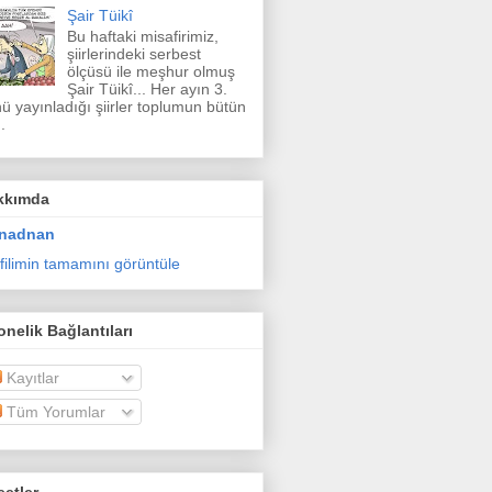
Şair Tüikî
Bu haftaki misafirimiz,
şiirlerindeki serbest
ölçüsü ile meşhur olmuş
Şair Tüikî... Her ayın 3.
ü yayınladığı şiirler toplumun bütün
.
kkımda
nadnan
filimin tamamını görüntüle
nelik Bağlantıları
Kayıtlar
Tüm Yorumlar
etler