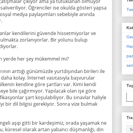
çatışmalar çıkıyor ama ya tutuklanan olmuyor
salıveriliyor. Öğrenciler ise okulda gösteri yapsa
Twe
 sosyal medya paylaşımları sebebiyle anında
r.
Kat
nsanlar kendilerini güvende hissetmiyorlar ve
Ge
lmakta zorlanıyorlar. Bir yolunu bulup
diyorlar.
Har
paz
ilen yerde her şey mükemmel mi?
ser
ının arttığı günümüzde yurtdışından birileri ile
aha kolay. İnternet vasıtasıyla başvurular
enin kendine göre şartları var. Kimi kendi
To
meye bile çağırmıyor. Yapılacak olan işe göre
ifikasyonlar şart koşulabiliyor. Bu sınavlar haliyle
 iyi bir dil bilgisi gerekiyor. Sonra vize bulmak
Tra
ngeli aşıp gitti bir kardeşimiz, orada yaşamak ne
u, küresel olarak artan yabancı düşmanlığı, din