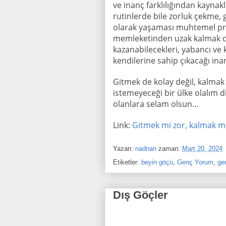
ve inanç farklılığından kaynak
rutinlerde bile zorluk çekme,
olarak yaşaması muhtemel pr
memleketinden uzak kalmak da 
kazanabilecekleri, yabancı ve
kendilerine sahip çıkacağı ina
Gitmek de kolay değil, kalma
istemeyeceği bir ülke olalım di
olanlara selam olsun…
Link:
Gitmek mi zor, kalmak 
Yazan:
nadnan
zaman:
Mart 20, 2024
Etiketler:
beyin göçü
,
Genç Yorum
,
ge
Dış Göçler