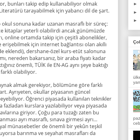
or, bunları takip edip kullanabiliyor olmak
►
teratürü tarayabilmek için yabancı dil de şart.
►
►
 okul sonuna kadar uzanan masraflı bir süreç:
e kitaplar yeterli olabilirdi ancak günümüzde
ı, online ortamda takip için çeşitli abonelikler,
Ço
e erişebilmek için internet bağlantısı olan akıllı
ç de eklendi), dershane-özel kurs-etüt salonuna
smı, nereden bakarsanız, bir araba fiyatı kadar
ığınız önemli, TÜİK ile EN-AG aynı şeye baktığı
arklı olabiliyor.
ülk
yan
aynak almak gerekiyor, bölümüne göre farklı
rt. Ayrıyeten, okullar piyasanın güncel
eyebiliyor. Öğrenci piyasada kullanılan teknikler
 fazladan kurslara yazılabiliyor veya piyasada
sınavlarına giriyor. Çoğu para tuzağı zaten bu
paz
rlanması ayrı masraflı, sınava girmesi ayrı…
ceb
yal münasebetler de önemli bir yekûn teşkil
nuyorsa barınma ve seyahat masrafları da