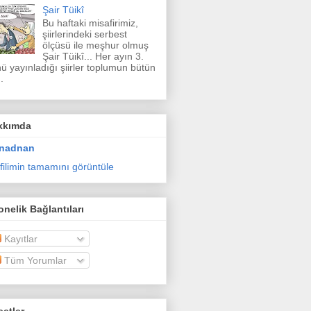
Şair Tüikî
Bu haftaki misafirimiz,
şiirlerindeki serbest
ölçüsü ile meşhur olmuş
Şair Tüikî... Her ayın 3.
ü yayınladığı şiirler toplumun bütün
.
kkımda
nadnan
filimin tamamını görüntüle
nelik Bağlantıları
Kayıtlar
Tüm Yorumlar
etler