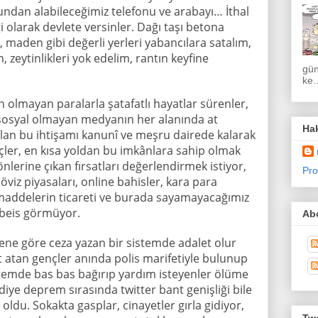
ğlundan alabileceğimiz telefonu ve arabayı… İthal
i olarak devlete versinler. Dağı taşı betona
, maden gibi değerli yerleri yabancılara satalım,
 zeytinlikleri yok edelim, rantın keyfine
gün
ke..
olmayan paralarla şatafatlı hayatlar sürenler,
 sosyal olmayan medyanın her alanında at
Ha
lan bu ihtişamı kanunî ve meşru dairede kalarak
ler, en kısa yoldan bu imkânlara sahip olmak
lerine çıkan fırsatları değerlendirmek istiyor,
Pro
döviz piyasaları, online bahisler, kara para
 maddelerin ticareti ve burada sayamayacağımız
 beis görmüyor.
Abo
yene göre ceza yazan bir sistemde adalet olur
 atan gençler anında polis marifetiyle bulunup
remde bas bas bağırıp yardım isteyenler ölüme
 diye deprem sırasında twitter bant genişliği bile
oldu. Sokakta gasplar, cinayetler gırla gidiyor,
Twe