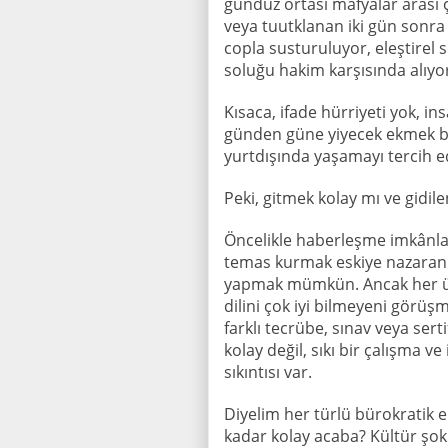
gündüz ortası mafyalar arası 
veya tuutklanan iki gün sonra 
copla susturuluyor, eleştirel
soluğu hakim karşısında alıyo
Kısaca, ifade hürriyeti yok, i
günden güne yiyecek ekmek bu
yurtdışında yaşamayı tercih e
Peki, gitmek kolay mı ve gid
Öncelikle haberleşme imkânlar
temas kurmak eskiye nazaran d
yapmak mümkün. Ancak her ülk
dilini çok iyi bilmeyeni görüş
farklı tecrübe, sınav veya sert
kolay değil, sıkı bir çalışma ve
sıkıntısı var.
Diyelim her türlü bürokratik e
kadar kolay acaba? Kültür şok