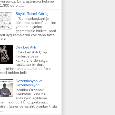
iyorsunuz. Bir araştırmacı hekime
 1.300 euro......
Büyük Resmî Görüş
“Cumhurbaşkanlığı
hükümet sistemi” denilen
yönetim biçmine
geçmemizle birlikte, parti
leti uygulamalarını çok daha fazla
ür o...
Dev Led Aklı
Dev Led Aklı Çizgi
filmlerde veya
karikatürlerde sıkça
rastlanan bir durum
dır; birinin aklına parlak bir fikrin
mesi âniden belir...
Dezenflasyon ve
Dezenfeksiyon
İbrahim Özdabak
Karikatürü Yine bir
enflasyon açıklama
anı, aldı bu TÜİK, gönlümü...
diler, faizler ve işsizlik oranları hızla
...