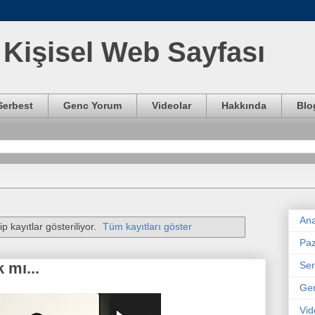
Kişisel Web Sayfası
Serbest
Genc Yorum
Videolar
Hakkında
Blo
Ana
p kayıtlar gösteriliyor.
Tüm kayıtları göster
Paz
Ser
 mı...
Ge
Vid