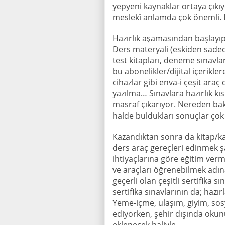
yepyeni kaynaklar ortaya çıkıy
meslekî anlamda çok önemli. Li
Hazırlık aşamasından başlayıp
Ders materyali (eskiden sadec
test kitapları, deneme sınavlar
bu abonelikler/dijital içerikler
cihazlar gibi enva-i çeşit ara
yazılma… Sınavlara hazırlık kı
masraf çıkarıyor. Nereden bakt
halde buldukları sonuçlar çok f
Kazandıktan sonra da kitap/k
ders araç gereçleri edinmek şa
ihtiyaçlarına göre eğitim verm
ve araçları öğrenebilmek adına
geçerli olan çeşitli sertifika 
sertifika sınavlarının da; hazı
Yeme-içme, ulaşım, giyim, sos
ediyorken, şehir dışında oku