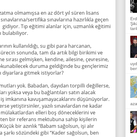
 uzatma olmamışsa en az dört yıl süren lisans
Erd
 sınavlarına/sertifika sınavlarına hazırlıkla geçen
Şik
gidiyor. Tıp eğitimi alanlar için, uzmanlık eğitimi
tar
ı bulabiliyor.
rının kullanıldığı, su gibi para harcanan,
recin sonunda, tam da artık bilgi birikimi ve
 sırası gelmişken, kendine, ailesine, çevresine,
uyd
dokunabilecek duruma geldiğinde bu gençlerimiz
ben
 diyarlara gitmek istiyorlar?
utları yok. Babadan, dayıdan torpilli değillerse,
kları yoksa veya bu bağlantıları satın alacak
ir iş imkanına kavuşamayacaklarını düşünüyorlar.
aza
erse yetiştirsinler, yazılı sınavlardan ne kadar
, mülakatlardan elleri boş döneceklerini ve
iten bir referans mektubuna sahip kişilerin
. Küçük bir azınlık “Babam sağolsun, işi alır
 şarkı sözündeki gibi “Kader sağolsun, ben