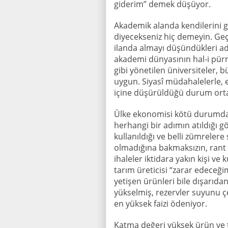
giderim” demek düşüyor.
Akademik alanda kendilerini ge
diyecekseniz hiç demeyin. Geç
ilanda almayı düşündükleri ada
akademi dünyasının hal-i pürme
gibi yönetilen üniversiteler, b
uygun. Siyasî müdahalelerle, e
içine düşürüldüğü durum ort
Ülke ekonomisi kötü durumda 
herhangi bir adımın atıldığı
kullanıldığı ve belli zümrelere
olmadığına bakmaksızın, rant 
ihaleler iktidara yakın kişi ve
tarım üreticisi “zarar edeceğ
yetişen ürünleri bile dışarıdan
yükselmiş, rezervler suyunu 
en yüksek faizi ödeniyor.
Katma değeri yüksek ürün ve t