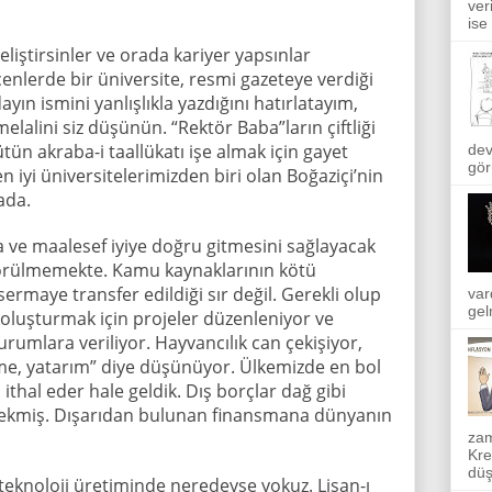
ver
ise
liştirsinler ve orada kariyer yapsınlar
enlerde bir üniversite, resmi gazeteye verdiği
yın ismini yanlışlıkla yazdığını hatırlatayım,
lalini siz düşünün. “Rektör Baba”ların çiftliği
ütün akraba-i taallükatı işe almak için gayet
dev
gör
n iyi üniversitelerimizden biri olan Boğaziçi’nin
ada.
ve maalesef iyiye doğru gitmesini sağlayacak
 görülmemekte. Kamu kaynaklarının kötü
 sermaye transfer edildiği sır değil. Gerekli olup
var
gel
oluşturmak için projeler düzenleniyor ve
 kurumlara veriliyor. Hayvancılık can çekişiyor,
ime, yatarım” diye düşünüyor. Ülkemizde en bol
 ithal eder hale geldik. Dış borçlar dağ gibi
çekmiş. Dışarıdan bulunan finansmana dünyanın
zam
Kre
düş
eknoloji üretiminde neredeyse yokuz. Lisan-ı