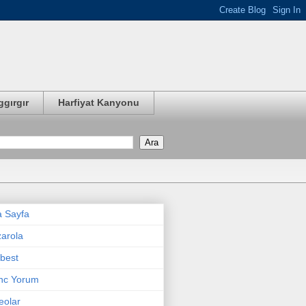
ggırgır
Harfiyat Kanyonu
 Sayfa
arola
best
nc Yorum
eolar