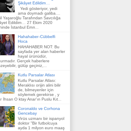
Şikâyet Edildim…
Yedi gösteriyor, yedi
ama doymadı galiba....
il Yaşaroğlu Tarafından Savcılığa
âyet Edildim… 27 Ekim 2020
ihinde İstanbul Emn...
Hahahaber-Cübbelfi
Hoca
HAHAHABER NOT: Bu
sayfada yer alan haberler
hayal ürünüdür,
urmadır. Gerçek haberlere
zeyebilir, gülüp geçiniz,...
Kutlu Parsalar Atlası
Kutlu Parsalar Atlası:
Meraklısı orijin alini bilir
de, bilmeyenler için
söylemek gerekirse , y
r İhsan O ktay Anar'ın Puslu Kıt...
Coronaldo ve Corhona
Gencebay
Virüs uzmanı bir ispanyol
doktor "Bir futbolcuya
ayda 1 milyon euro maaş