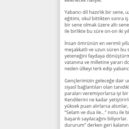
eklenecek haliyle.
Yabancı dil hazırlık bir sene,
eğitimi, okul bittikten sonra iş
bir sene olmak üzere altı sene 
ile birlikte bu süre on-on iki yıl
İnsan ömrünün en verimli yılla
meşakkatli ve uzun süren bu sü
yeteneğini faydaya dönüştürme
vatanına ve milletine yararı 
neden ülkeyi terk edip yabancı
Gençlerimizin geleceğe dair um
siyasî bağlantıları olan tanıdı
paraları veremiyorlarsa iyi b
Kendilerini ne kadar yetiştirirl
yüksek puan alırlarsa alsınlar
“Selam ve dua ile…” notu ile b
başarılı sayılacağını biliyorlar
dururum” derken geri kalanına