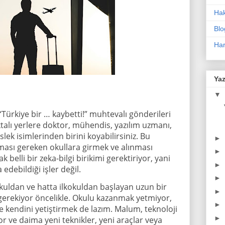
Ha
Blo
Har
Yaz
▼
Türkiye bir … kaybetti!” muhtevalı gönderileri
talı yerlere doktor, mühendis, yazılım uzmanı,
slek isimlerinden birini koyabilirsiniz. Bu
►
ması gereken okullara girmek ve alınması
►
elli bir zeka-bilgi birikimi gerektiriyor, yani
►
edebildiği işler değil.
►
okuldan ve hatta ilkokuldan başlayan uzun bir
►
erekiyor öncelikle. Okulu kazanmak yetmiyor,
►
 kendini yetiştirmek de lazım. Malum, teknoloji
►
or ve daima yeni teknikler, yeni araçlar veya