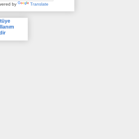
wered by
Translate
tüye
llanım
dir