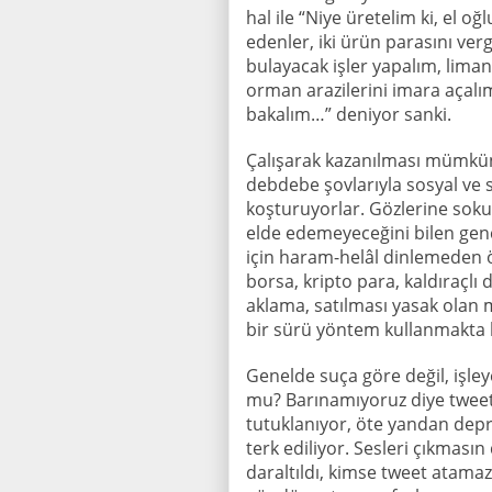
hal ile “Niye üretelim ki, el o
edenler, iki ürün parasını verg
bulayacak işler yapalım, liman
orman arazilerini imara açalım,
bakalım…” deniyor sanki.
Çalışarak kazanılması mümkün 
debdebe şovlarıyla sosyal ve
koşturuyorlar. Gözlerine soku
elde edemeyeceğini bilen genç
için haram-helâl dinlemeden ön
borsa, kripto para, kaldıraçlı 
aklama, satılması yasak olan
bir sürü yöntem kullanmakta
Genelde suça göre değil, işle
mu? Barınamıyoruz diye tweet
tutuklanıyor, öte yandan dep
terk ediliyor. Sesleri çıkmasın
daraltıldı, kimse tweet atamaz 