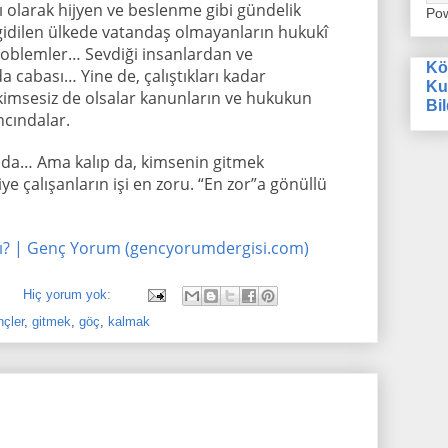
lı olarak hijyen ve beslenme gibi gündelik
Po
 gidilen ülkede vatandaş olmayanların hukukî
oblemler… Sevdiği insanlardan ve
Kö
cabası… Yine de, çalıştıkları kadar
Ku
 kimsesiz de olsalar kanunların ve hukukun
Bil
ncındalar.
k da… Ama kalıp da, kimsenin gitmek
ye çalışanların işi en zoru. “En zor”a gönüllü
mı? | Genç Yorum (gencyorumdergisi.com)
Hiç yorum yok:
nçler
,
gitmek
,
göç
,
kalmak