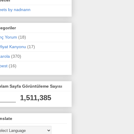
ets by nadnann
egoriler
nç Yorum
(18)
fiyat Kanyonu
(17)
arola
(370)
best
(16)
plam Sayfa Görüntüleme Sayısı
1,511,385
nslate