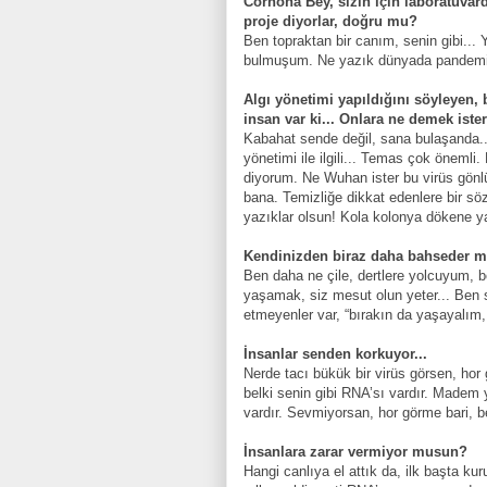
Corhona Bey, sizin için laboratuvarda
proje diyorlar, doğru mu?
Ben topraktan bir canım, senin gibi..
bulmuşum. Ne yazık dünyada pandemik
Algı yönetimi yapıldığını söyleyen
insan var ki... Onlara ne demek iste
Kabahat sende değil, sana bulaşanda.
yönetimi ile ilgili... Temas çok öneml
diyorum. Ne Wuhan ister bu virüs gönlü
bana. Temizliğe dikkat edenlere bir söz
yazıklar olsun! Kola kolonya dökene y
Kendinizden biraz daha bahseder m
Ben daha ne çile, dertlere yolcuyum,
yaşamak, siz mesut olun yeter... Ben s
etmeyenler var, “bırakın da yaşayalım,
İnsanlar
senden korkuyor...
Nerde tacı bükük bir virüs görsen, hor g
belki senin gibi RNA’sı vardır. Madem
vardır. Sevmiyorsan, hor görme bari, be
İnsanlara zarar vermiyor musun?
Hangi canlıya el attık da, ilk başta ku