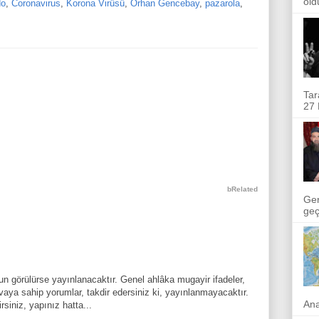
old
do
,
Coronavirus
,
Korona Virüsü
,
Orhan Gencebay
,
pazarola
,
Tar
27 
bRelated
Ger
geçi
n görülürse yayınlanacaktır. Genel ahlâka mugayir ifadeler,
aya sahip yorumlar, takdir edersiniz ki, yayınlanmayacaktır.
Ana
rsiniz, yapınız hatta...