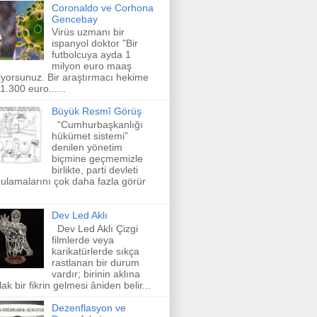
Coronaldo ve Corhona
Gencebay
Virüs uzmanı bir
ispanyol doktor "Bir
futbolcuya ayda 1
milyon euro maaş
iyorsunuz. Bir araştırmacı hekime
 1.300 euro......
Büyük Resmî Görüş
“Cumhurbaşkanlığı
hükümet sistemi”
denilen yönetim
biçmine geçmemizle
birlikte, parti devleti
ulamalarını çok daha fazla görür
Dev Led Aklı
Dev Led Aklı Çizgi
filmlerde veya
karikatürlerde sıkça
rastlanan bir durum
vardır; birinin aklına
lak bir fikrin gelmesi âniden belir...
Dezenflasyon ve