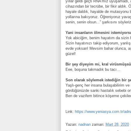
yıllar geldi geçti RNA’mız uyuşamadı
cihazından bir tecrübe, bir fikir aldık.
hayale daldık, hayalde de mutasyonu b
yollarına bakıyoruz. Öğreniyoruz yav
senin, senin olsun...” şarkısını söyleri
Yani insanların ölmesini istemiyors
Yok abiciğim, benim hayatım da sizin 
Sizin hayatınızı takip ediyorum, yanlı
evde yoksan! Mevsim bahar olunca, aşı
güzel!
Bir şey diyeyim mi, kral virüsmüşs
Eee, boşuna takmadık bu tacı…
Son olarak söylemek istediğin bir ş
Yaşlı-genç her insana bulaşabilirim ve 
gördüğünüzde sanki hastalık sebebi on
Ben de vazifem bitince köşeme çekile
Link:
https://www.yeniasya.com.tr/ad
Yazan:
nadnan
zaman:
Mart 28, 2020