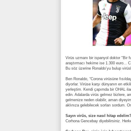
Virüs uzmanı bir ispanyol doktor "Bir 
araştırmacı hekime ise 1.300 euro... C
Bu söz üzerine Ronaldo’yu bulup virüsle 
Ben Ronaldo, “Corona virüsüne fısılda
diyorlar. Virüse karşı dünyanın en etkil
yerleştim. Kendi çapımda bir OHAL ilanı
edin. Adalarda virüs gelmez bizlere, a
gelmenize neden olabilir, aman diyeyi
aklınıza gelebilecek sorları sordum. O
Sayın virüs, size nasıl hitap edelim
Corhona Gencebay diyebilirsiniz. Her