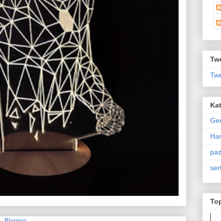
Twe
Twe
Kat
Ge
Har
paz
ser
To