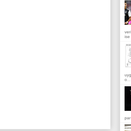
ver
ise
uyg
o...
par