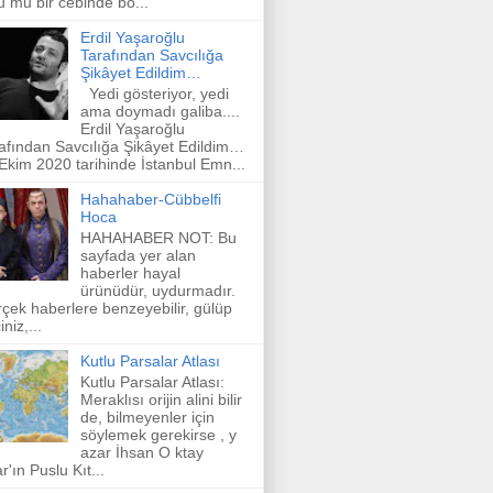
u mu bir cebinde bo...
Erdil Yaşaroğlu
Tarafından Savcılığa
Şikâyet Edildim…
Yedi gösteriyor, yedi
ama doymadı galiba....
Erdil Yaşaroğlu
afından Savcılığa Şikâyet Edildim…
Ekim 2020 tarihinde İstanbul Emn...
Hahahaber-Cübbelfi
Hoca
HAHAHABER NOT: Bu
sayfada yer alan
haberler hayal
ürünüdür, uydurmadır.
çek haberlere benzeyebilir, gülüp
niz,...
Kutlu Parsalar Atlası
Kutlu Parsalar Atlası:
Meraklısı orijin alini bilir
de, bilmeyenler için
söylemek gerekirse , y
azar İhsan O ktay
r'ın Puslu Kıt...