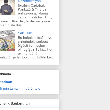
Dezenfeksiyon
İbrahim Özdabak
Karikatürü Yine bir
enflasyon açıklama
zamanı, aldı bu TÜİK,
lümü... Krediler, faizler ve işsizlik
nları hızla düş...
Şair Tüikî
Bu haftaki misafirimiz,
şiirlerindeki serbest
ölçüsü ile meşhur
olmuş Şair Tüikî... Her
ayın 3. günü
ınladığı şiirler toplumun bütün ke...
kkımda
nadnan
filimin tamamını görüntüle
nelik Bağlantıları