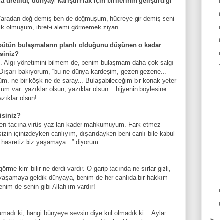
 üretildi, dünyayı karıştırmak için birilerinin geliştirdiği
. Yaradan doğ demiş ben de doğmuşum, hücreye gir demiş seni
 olmuşum, ibret-i alemi görmemek ziyan...
, bütün bulaşmaların planlı olduğunu düşünen o kadar
rsiniz?
.. Algı yönetimini bilmem de, benim bulaşmam daha çok salgı
i. Dışarı bakıyorum, “bu ne dünya kardeşim, gezen gezene...”
m, ne bir köşk ne de saray... Bulaşabileceğim bir konak yeter
üm var: yazıklar olsun, yazıklar olsun... hijyenin böylesine
azıklar olsun!
isiniz?
 ben tacına virüs yazılan kader mahkumuyum. Fark etmez
izin içinizdeyken canlıyım, dışarıdayken beni canlı bile kabul
 hasretiz biz yaşamaya...” diyorum.
örme kim bilir ne derdi vardır. O garip tacında ne sırlar gizli,
 yaşamaya geldik dünyaya, benim de her canlıda bir hakkım
nim de senin gibi Allah’ım vardır!
rumadı ki, hangi bünyeye sevsin diye kul olmadık ki... Aylar
►