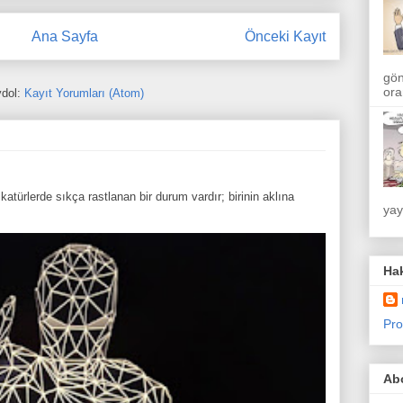
Ana Sayfa
Önceki Kayıt
gön
ora
dol:
Kayıt Yorumları (Atom)
atürlerde sıkça rastlanan bir durum vardır; birinin aklına
yay
Ha
Pro
Abo