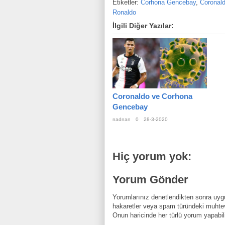
Etiketler:
Corhona Gencebay
,
Coronal
Ronaldo
İlgili Diğer Yazılar:
Coronaldo ve Corhona
Gencebay
nadnan
0
28-3-2020
Hiç yorum yok:
Yorum Gönder
Yorumlarınız denetlendikten sonra uygu
hakaretler veya spam türündeki muhtev
Onun haricinde her türlü yorum yapabili