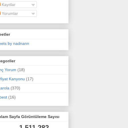
Kayıtlar
Yorumlar
etler
ets by nadnann
egoriler
nç Yorum
(18)
fiyat Kanyonu
(17)
arola
(370)
best
(16)
plam Sayfa Görüntüleme Sayısı
1,511,282