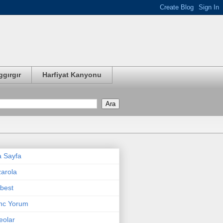
ggırgır
Harfiyat Kanyonu
 Sayfa
arola
best
nc Yorum
eolar