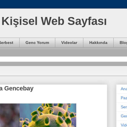
Kişisel Web Sayfası
Serbest
Genc Yorum
Videolar
Hakkında
Blo
na Gencebay
Ana
Paz
Ser
Ge
Vid