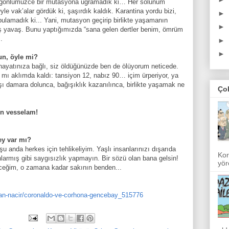
, gönlümüzce bir mutasyona uğramadık ki… Her solunum
 Öyle vak’alar gördük ki, şaşırdık kaldık. Karantina yordu bizi,
►
ulamadık ki... Yani, mutasyon geçirip birlikte yaşamanın
►
aş yavaş. Bunu yaptığımızda “sana gelen dertler benim, ömrüm
z.
►
►
un, öyle mi?
hayatınıza bağlı, siz öldüğünüzde ben de ölüyorum neticede.
ş mı aklımda kaldı: tansiyon 12, nabız 90… içim ürperiyor, ya
 damara dolunca, bağışıklık kazanılınca, birlikte yaşamak ne
Ço
ün vesselam!
ey var mı?
şu anda herkes için tehlikeliyim. Yaşlı insanlarınızı dışarıda
Kor
larmış gibi saygısızlık yapmayın. Bir sözü olan bana gelsin!
yör
ceğim, o zamana kadar sakının benden...
nan-nacir/coronaldo-ve-corhona-gencebay_515776