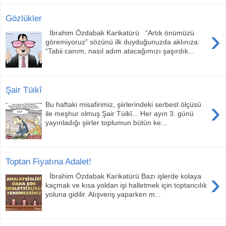
Gözlükler
›
İbrahim Özdabak Karikatürü “Artık önümüzü
göremiyoruz” sözünü ilk duyduğunuzda aklınıza:
“Tabii canım, nasıl adım atacağımızı şaşırdık...
Şair Tüikî
›
Bu haftaki misafirimiz, şiirlerindeki serbest ölçüsü
ile meşhur olmuş Şair Tüikî... Her ayın 3. günü
yayınladığı şiirler toplumun bütün ke...
Toptan Fiyatına Adalet!
›
İbrahim Özdabak Karikatürü Bazı işlerde kolaya
kaçmak ve kısa yoldan işi halletmek için toptancılık
yoluna gidilir. Alışveriş yaparken m...