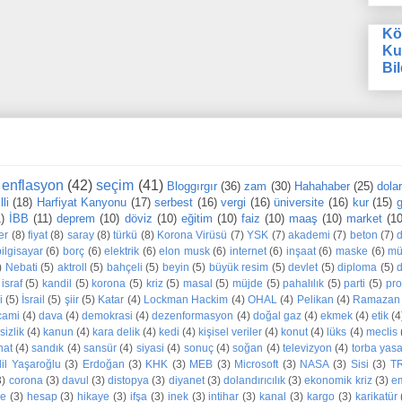
Kö
Ku
Bil
enflasyon
(42)
seçim
(41)
Bloggırgır
(36)
zam
(30)
Hahahaber
(25)
dola
li
(18)
Harfiyat Kanyonu
(17)
serbest
(16)
vergi
(16)
üniversite
(16)
kur
(15)
g
1)
İBB
(11)
deprem
(10)
döviz
(10)
eğitim
(10)
faiz
(10)
maaş
(10)
market
(10
er
(8)
fiyat
(8)
saray
(8)
türkü
(8)
Korona Virüsü
(7)
YSK
(7)
akademi
(7)
beton
(7)
bilgisayar
(6)
borç
(6)
elektrik
(6)
elon musk
(6)
internet
(6)
inşaat
(6)
maske
(6)
mü
)
Nebati
(5)
aktroll
(5)
bahçeli
(5)
beyin
(5)
büyük resim
(5)
devlet
(5)
diploma
(5)
d
israf
(5)
kandil
(5)
korona
(5)
kriz
(5)
masal
(5)
müjde
(5)
pahalılık
(5)
parti
(5)
pr
i
(5)
İsrail
(5)
şiir
(5)
Katar
(4)
Lockman Hackim
(4)
OHAL
(4)
Pelikan
(4)
Ramazan
cami
(4)
dava
(4)
demokrasi
(4)
dezenformasyon
(4)
doğal gaz
(4)
ekmek
(4)
etik
(4
sizlik
(4)
kanun
(4)
kara delik
(4)
kedi
(4)
kişisel veriler
(4)
konut
(4)
lüks
(4)
meclis
nat
(4)
sandık
(4)
sansür
(4)
siyasi
(4)
sonuç
(4)
soğan
(4)
televizyon
(4)
torba yas
dil Yaşaroğlu
(3)
Erdoğan
(3)
KHK
(3)
MEB
(3)
Microsoft
(3)
NASA
(3)
Sisi
(3)
T
3)
corona
(3)
davul
(3)
distopya
(3)
diyanet
(3)
dolandırıcılık
(3)
ekonomik kriz
(3)
e
ne
(3)
hesap
(3)
hikaye
(3)
ifşa
(3)
inek
(3)
intihar
(3)
kanal
(3)
kargo
(3)
karikatür