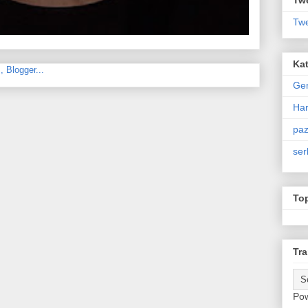
Twe
Kat
Ge
Har
paz
ser
To
Tra
Po