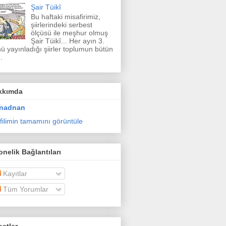
Şair Tüikî
Bu haftaki misafirimiz,
şiirlerindeki serbest
ölçüsü ile meşhur olmuş
Şair Tüikî... Her ayın 3.
ü yayınladığı şiirler toplumun bütün
.
kkımda
nadnan
filimin tamamını görüntüle
nelik Bağlantıları
Kayıtlar
Tüm Yorumlar
etler