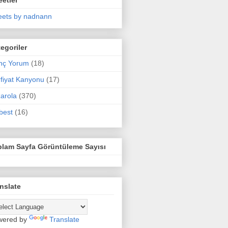
ets by nadnann
egoriler
nç Yorum
(18)
fiyat Kanyonu
(17)
arola
(370)
best
(16)
plam Sayfa Görüntüleme Sayısı
nslate
wered by
Translate