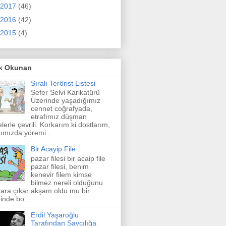
2017
(46)
2016
(42)
2015
(4)
k Okunan
Sıralı Terörist Listesi
Sefer Selvi Karikatürü
Üzerinde yaşadığımız
cennet coğrafyada,
etrafımız düşman
elerle çevrili. Korkarım ki dostlarım,
ımızda yöremi...
Bir Acayip File
pazar filesi bir acaip file
pazar filesi, benim
kenevir filem kimse
bilmez nereli olduğunu
ara çıkar akşam oldu mu bir
inde bo...
Erdil Yaşaroğlu
Tarafından Savcılığa