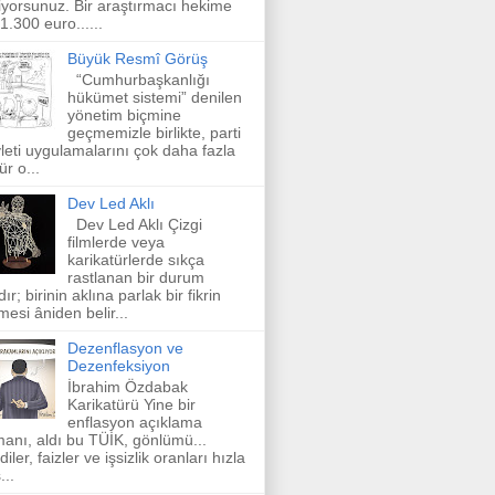
iyorsunuz. Bir araştırmacı hekime
 1.300 euro......
Büyük Resmî Görüş
“Cumhurbaşkanlığı
hükümet sistemi” denilen
yönetim biçmine
geçmemizle birlikte, parti
leti uygulamalarını çok daha fazla
ür o...
Dev Led Aklı
Dev Led Aklı Çizgi
filmlerde veya
karikatürlerde sıkça
rastlanan bir durum
dır; birinin aklına parlak bir fikrin
mesi âniden belir...
Dezenflasyon ve
Dezenfeksiyon
İbrahim Özdabak
Karikatürü Yine bir
enflasyon açıklama
anı, aldı bu TÜİK, gönlümü...
diler, faizler ve işsizlik oranları hızla
...