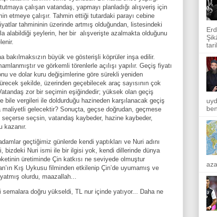
a tutmaya çalışan vatandaş, yapmayı planladığı alışveriş için
min etmeye çalışır. Tahmin ettiği tutardaki parayı cebine
atlar tahmininin üzerinde artmış olduğundan, listesindeki
Erd
 alabildiği şeylerin, her bir
alışverişte azalmakta olduğunu
Şik
enir.
tar
 bakılmaksızın büyük ve gösterişli köprüler inşa edilir.
amlanmıştır ve görkemli törenlerle açılışı yapılır. Geçiş fiyatı
onu ve dolar kuru değişimlerine göre sürekli yeniden
sürecek şekilde, üzerinden geçebilecek araç sayısının çok
. Vatandaş zor bir seçimin eşiğindedir; yüksek olan geçiş
uyd
bile vergileri ile doldurduğu hazineden karşılanacak geçiş
ben
ha maliyetli gelecektir? Sonuçta, geçse doğrudan, geçmese
ni seçerse seçsin, vatandaş kaybeder, hazine kaybeder,
u kazanır.
amlar geçtiğimiz günlerde kendi yaptıkları ve Nuri adını
i, bizdeki Nuri ismi ile bir ilgisi yok, kendi dillerinde dünya
ketinin üretiminde Çin katkısı ne seviyede olmuştur
aza
lan’ın Kış Uykusu filminden etkilenip Çin’de uyumamış ve
yatmış olurdu, maazallah...
 semalara doğru yükseldi, TL nur içinde yatıyor... Daha ne