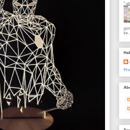
gün
ke..
Ha
Pro
Abo
Twe