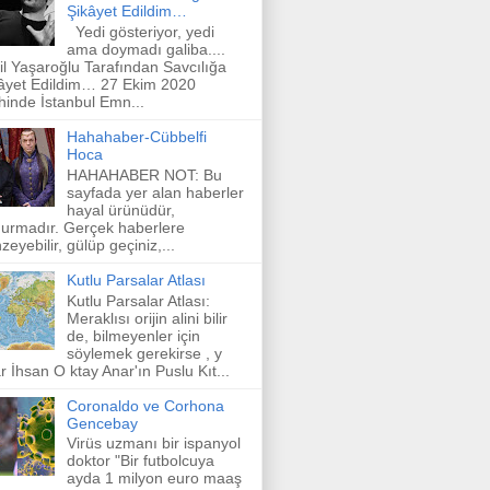
Şikâyet Edildim…
Yedi gösteriyor, yedi
ama doymadı galiba....
il Yaşaroğlu Tarafından Savcılığa
âyet Edildim… 27 Ekim 2020
ihinde İstanbul Emn...
Hahahaber-Cübbelfi
Hoca
HAHAHABER NOT: Bu
sayfada yer alan haberler
hayal ürünüdür,
urmadır. Gerçek haberlere
zeyebilir, gülüp geçiniz,...
Kutlu Parsalar Atlası
Kutlu Parsalar Atlası:
Meraklısı orijin alini bilir
de, bilmeyenler için
söylemek gerekirse , y
r İhsan O ktay Anar'ın Puslu Kıt...
Coronaldo ve Corhona
Gencebay
Virüs uzmanı bir ispanyol
doktor "Bir futbolcuya
ayda 1 milyon euro maaş