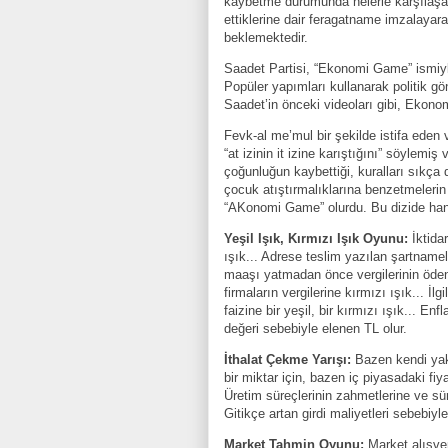
kaybetme durumunda nelerle karşılaşac
ettiklerine dair feragatname imzalayara
beklemektedir.
Saadet Partisi, “Ekonomi Game” ismiyle,
Popüler yapımları kullanarak politik 
Saadet’in önceki videoları gibi, Ekon
Fevk-al me’mul bir şekilde istifa eden 
“at izinin it izine karıştığını” söylem
çoğunluğun kaybettiği, kuralları sıkça 
çocuk atıştırmalıklarına benzetmelerin
“AKonomi Game” olurdu. Bu dizide hang
Yeşil Işık, Kırmızı Işık Oyunu:
İktidar
ışık... Adrese teslim yazılan şartnamel
maaşı yatmadan önce vergilerinin ödenm
firmaların vergilerine kırmızı ışık... İl
faizine bir yeşil, bir kırmızı ışık... En
değeri sebebiyle elenen TL olur.
İthalat Çekme Yarışı:
Bazen kendi yakı
bir miktar için, bazen iç piyasadaki fiy
Üretim süreçlerinin zahmetlerine ve sür
Gitikçe artan girdi maliyetleri sebebiyl
Market Tahmin Oyunu:
Market alışver