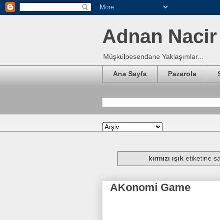
Adnan Nacir 
Müşkülpesendane Yaklaşımlar...
Ana Sayfa
Pazarola
kırmızı ışık
etiketine sa
AKonomi Game