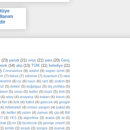
tüye
llanım
dir
r
(23)
parodi
(21)
virüs
(21)
para
(20)
Genç
eyik
(14)
akp
(13)
TÜİK
(11)
belediye
(11)
)
Coronavirus
(9)
adalet
(9)
asgari ücret
(9)
din
(7)
fatura
(7)
istismar
(7)
kuantum
(7)
okul
teahhit
(6)
oy
(6)
oyun
(6)
rant
(6)
sistem
(6)
izi
(5)
doktor
(5)
doğalgaz
(5)
dış politika
(5)
oblem
(5)
sınav
(5)
tedbir
(5)
torpil
(5)
troll
(5)
(4)
aday
(4)
anayasa
(4)
bakan
(4)
basın
(4)
)
film
(4)
fizik
(4)
futbol
(4)
gelecek
(4)
google
(4)
milletvekili
(4)
orman yangını
(4)
paket
(4)
a
(4)
twitter
(4)
yalan
(4)
zaman
(4)
çip
(4)
Bill
RT
(3)
YKS
(3)
algoritma
(3)
araba
(3)
at
(3)
mlak
(3)
ev
(3)
facebook
(3)
george orwell
(3)
(3)
kimlik
(3)
kiralık
(3)
kongre
(3)
kuyruk
(3)