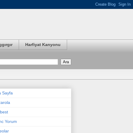
ggırgır
Harfiyat Kanyonu
 Sayfa
arola
best
nc Yorum
eolar