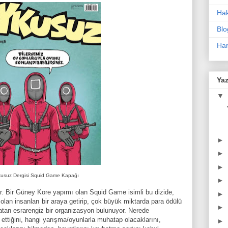
Ha
Blo
Har
Yaz
▼
►
►
►
usuz Dergisi Squid Game Kapağı
►
ar. Bir Güney Kore yapımı olan Squid Game isimli bu dizide,
►
olan insanları bir araya getirip, çok büyük miktarda para ödülü
►
atan esrarengiz bir organizasyon bulunuyor. Nerede
 ettiğini, hangi yarışma/oyunlarla muhatap olacaklarını,
►