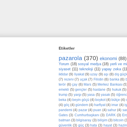
Etiketler
pazarola
(370)
ekonomi
(88)
Yorum
(18)
sosyal medya
(18)
yerli ve mil
siyaset
(11)
teknoloji
(11)
yapay zeka
(1
iktidar
(9)
liyakat
(9)
uzay
(9)
aşı
(8)
dış güçl
(7)
rezerv
(7)
uçak
(7)
Filistin
(6)
banka
(6)
terör
(6)
çay
(6)
Mars
(5)
Merkez Bankası
(5
emekli
(5)
gençler
(5)
hastane
(5)
hukuk
(5)
trump
(5)
yargı
(5)
yasa
(5)
yasak
(5)
öğrenc
beka
(4)
beyin göçü
(4)
boykot
(4)
bütçe
(4)
(4)
göç
(4)
gündem
(4)
harfiyat
(4)
imar
(4)
iş
pandemi
(4)
pazar
(4)
puan
(4)
sahur
(4)
sa
Gates
(3)
Cumhurbaşkanı
(3)
DARK
(3)
Er
batman
(3)
bilgisaray
(3)
bilişim
(3)
bitcoin
(
güvenlik
(3)
güç
(3)
hata
(3)
hayat
(3)
hazi