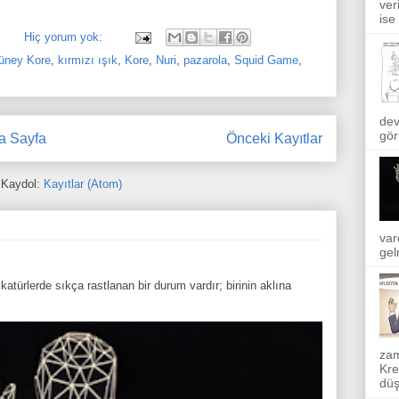
ver
ise
Hiç yorum yok:
üney Kore
,
kırmızı ışık
,
Kore
,
Nuri
,
pazarola
,
Squid Game
,
dev
gör
a Sayfa
Önceki Kayıtlar
Kaydol:
Kayıtlar (Atom)
var
gel
atürlerde sıkça rastlanan bir durum vardır; birinin aklına
zam
Kre
düş