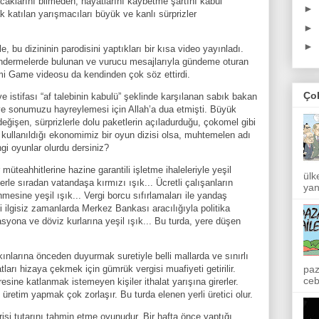
aklarını bilmeden, hayatlarını kaybetme şartını kabul
►
k katılan yarışmacıları büyük ve kanlı sürprizler
►
►
 bu dizininin parodisini yaptıkları bir kısa video yayınladı.
göndermelerde bulunan ve vurucu mesajlarıyla gündeme oturan
omi Game videosu da kendinden çok söz ettirdi.
Ço
ve istifası “af talebinin kabulü” şeklinde karşılanan sabık bakan
iş ve sonumuzu hayreylemesi için Allah’a dua etmişti. Büyük
değişen, sürprizlerle dolu paketlerin açıladurduğu, çokomel gibi
 kullanıldığı ekonomimiz bir oyun dizisi olsa, muhtemelen adı
i oyunlar olurdu dersiniz?
 müteahhitlerine hazine garantili işletme ihaleleriyle yeşil
ülk
erle sıradan vatandaşa kırmızı ışık... Ücretli çalışanların
yan
esine yeşil ışık... Vergi borcu sıfırlamaları ile yandaş
gili ilgisiz zamanlarda Merkez Bankası aracılığıyla politika
flasyona ve döviz kurlarına yeşil ışık... Bu turda, yere düşen
nlarına önceden duyurmak suretiyle belli mallarda ve sınırlı
paz
atları hizaya çekmek için gümrük vergisi muafiyeti getirilir.
ceb
esine katlanmak istemeyen kişiler ithalat yarışına girerler.
e üretim yapmak çok zorlaşır. Bu turda elenen yerli üretici olur.
işi tutarını tahmin etme oyunudur. Bir hafta önce yaptığı