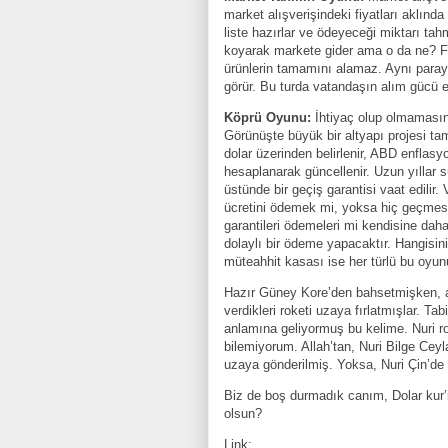
market alışverişindeki fiyatları aklınd
liste hazırlar ve ödeyeceği miktarı tah
koyarak markete gider ama o da ne? Fiy
ürünlerin tamamını alamaz. Aynı parayla
görür. Bu turda vatandaşın alım gücü el
Köprü Oyunu:
İhtiyaç olup olmamasına
Görünüşte büyük bir altyapı projesi tam
dolar üzerinden belirlenir, ABD enflasy
hesaplanarak güncellenir. Uzun yıllar 
üstünde bir geçiş garantisi vaat edilir
ücretini ödemek mi, yoksa hiç geçmese 
garantileri ödemeleri mi kendisine da
dolaylı bir ödeme yapacaktır. Hangisi
müteahhit kasası ise her türlü bu oyun
Hazır Güney Kore’den bahsetmişken, ad
verdikleri roketi uzaya fırlatmışlar. Tabi
anlamına geliyormuş bu kelime. Nuri ro
bilemiyorum. Allah’tan, Nuri Bilge Cey
uzaya gönderilmiş. Yoksa, Nuri Çin’de 
Biz de boş durmadık canım, Dolar kur’i
olsun?
Link: