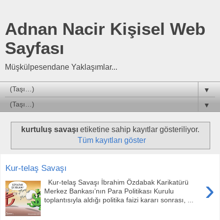
Adnan Nacir Kişisel Web
Sayfası
Müşkülpesendane Yaklaşımlar...
▼
▼
kurtuluş savaşı
etiketine sahip kayıtlar gösteriliyor.
Tüm kayıtları göster
Kur-telaş Savaşı
›
Kur-telaş Savaşı İbrahim Özdabak Karikatürü
Merkez Bankası’nın Para Politikası Kurulu
toplantısıyla aldığı politika faizi kararı sonrası, ...