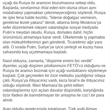
uçağı da Rusya ile aramızın bozulmasına sebep oldu.
Başlarda, sınırlarımızı ihlal eden kim olursa olsun aynı
müdahaleyi yapmaktan çekinmeyeceğimiz söylendi, Rusya
ile işler fena halde bozldu. “İsterse doğalgaz vermesin,
gerekirse tezek yakarız” dendi, atlarına binip Moskova’ya
sefer düzenlemek isteyen vatandaşlar sosyal medyada
Putin’e meydan okudu. Rusya, domates dahil, hiçbir
ürünümüzü almamaya karar verdi. Ülkelerinde iş yapmakta
olan müteahhitlerimizi geri gönderdi. Ticaretimiz ağır yara
aldı. O sırada Putin, Suriye’ye iyice yerleşti ve kuzey hava
sahasında kuş uçurtmamaya başladı.
Nasıl olduysa, zamanla, “düşürme emrini biz verdik”
diyenler, uçağı düşüren pilotlarımızın FETÖ’cü olduğunu ve
Rusya ile aramızı bozmak için uçağı vurduklarını söylemeye
başladı. Çok geçmeden bir özür mektubu yazdığımız ortaya
çıktı. Rusya’ya ihtiyacımız vardı, keza İsrail’e de ihtiyacımız
olduğu söylendi. Mavi Marmara’da şehit edilen
vatandaşlarımız için açılan davalar düşürüldü, karşılığında
özür ifadesi de barındırmayan bir anlaşma ile cüz’i bir para
alındı.
Ajan olduğu gerekçesiyle tutuklanan, Türk asıllı Alman