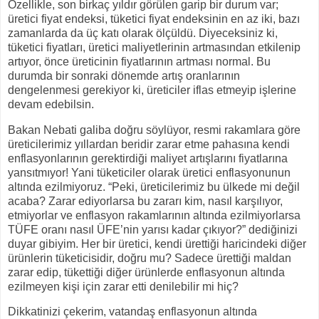
Özellikle, son birkaç yıldır görülen garip bir durum var;
üretici fiyat endeksi, tüketici fiyat endeksinin en az iki, bazı
zamanlarda da üç katı olarak ölçüldü. Diyeceksiniz ki,
tüketici fiyatları, üretici maliyetlerinin artmasından etkilenip
artıyor, önce üreticinin fiyatlarının artması normal. Bu
durumda bir sonraki dönemde artış oranlarının
dengelenmesi gerekiyor ki, üreticiler iflas etmeyip işlerine
devam edebilsin.
Bakan Nebati galiba doğru söylüyor, resmi rakamlara göre
üreticilerimiz yıllardan beridir zarar etme pahasına kendi
enflasyonlarının gerektirdiği maliyet artışlarını fiyatlarına
yansıtmıyor! Yani tüketiciler olarak üretici enflasyonunun
altında ezilmiyoruz. “Peki, üreticilerimiz bu ülkede mi değil
acaba? Zarar ediyorlarsa bu zararı kim, nasıl karşılıyor,
etmiyorlar ve enflasyon rakamlarının altında ezilmiyorlarsa
TÜFE oranı nasıl ÜFE’nin yarısı kadar çıkıyor?” dediğinizi
duyar gibiyim. Her bir üretici, kendi ürettiği haricindeki diğer
ürünlerin tüketicisidir, doğru mu? Sadece ürettiği maldan
zarar edip, tükettiği diğer ürünlerde enflasyonun altında
ezilmeyen kişi için zarar etti denilebilir mi hiç?
Dikkatinizi çekerim, vatandaş enflasyonun altında