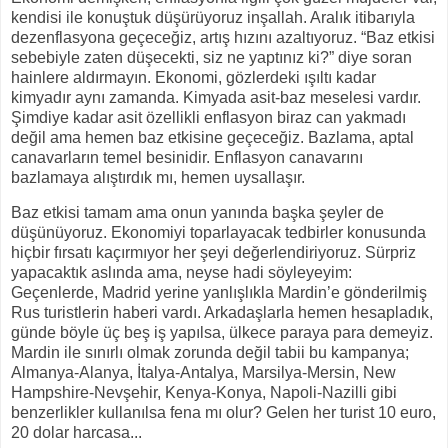
kendisi ile konuştuk düşürüyoruz inşallah. Aralık itibarıyla
dezenflasyona geçeceğiz, artış hızını azaltıyoruz. “Baz etkisi
sebebiyle zaten düşecekti, siz ne yaptınız ki?” diye soran
hainlere aldırmayın. Ekonomi, gözlerdeki ışıltı kadar
kimyadır aynı zamanda. Kimyada asit-baz meselesi vardır.
Şimdiye kadar asit özellikli enflasyon biraz can yakmadı
değil ama hemen baz etkisine geçeceğiz. Bazlama, aptal
canavarların temel besinidir. Enflasyon canavarını
bazlamaya alıştırdık mı, hemen uysallaşır.
Baz etkisi tamam ama onun yanında başka şeyler de
düşünüyoruz. Ekonomiyi toparlayacak tedbirler konusunda
hiçbir fırsatı kaçırmıyor her şeyi değerlendiriyoruz. Sürpriz
yapacaktık aslında ama, neyse hadi söyleyeyim:
Geçenlerde, Madrid yerine yanlışlıkla Mardin’e gönderilmiş
Rus turistlerin haberi vardı. Arkadaşlarla hemen hesapladık,
günde böyle üç beş iş yapılsa, ülkece paraya para demeyiz.
Mardin ile sınırlı olmak zorunda değil tabii bu kampanya;
Almanya-Alanya, İtalya-Antalya, Marsilya-Mersin, New
Hampshire-Nevşehir, Kenya-Konya, Napoli-Nazilli gibi
benzerlikler kullanılsa fena mı olur? Gelen her turist 10 euro,
20 dolar harcasa...