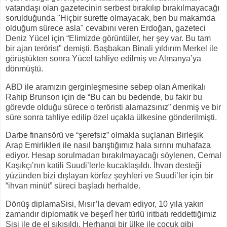
vatandaşı olan gazetecinin serbest bırakılıp bırakılmayacağı
sorulduğunda "Hiçbir surette olmayacak, ben bu makamda
olduğum sürece asla" cevabını veren Erdoğan, gazeteci
Deniz Yücel için “Elimizde görüntüler, her şey var. Bu tam
bir ajan terörist" demişti. Başbakan Binali yıldırım Merkel ile
görüştükten sonra Yücel tahliye edilmiş ve Almanya’ya
dönmüştü.
ABD ile aramızın gerginleşmesine sebep olan Amerikalı
Rahip Brunson için de “Bu can bu bedende, bu fakir bu
görevde olduğu sürece o teröristi alamazsınız” denmiş ve bir
süre sonra tahliye edilip özel uçakla ülkesine gönderilmişti.
Darbe finansörü ve “şerefsiz” olmakla suçlanan Birleşik
Arap Emirlikleri ile nasıl barıştığımız hala sırrını muhafaza
ediyor. Hesap sorulmadan bırakılmayacağı söylenen, Cemal
Kaşıkçı’nın katili Suudi’lerle kucaklaşıldı. İhvan desteği
yüzünden bizi dışlayan körfez şeyhleri ve Suudi’ler için bir
“ihvan minüt” süreci başladı herhalde.
Dönüş diplamaSisi, Mısır’la devam ediyor, 10 yıla yakın
zamandır diplomatik ve beşerî her türlü iritbatı reddettiğimiz
Sisi ile de el sıkışıldı. Herhangi bir ülke ile çocuk gibi