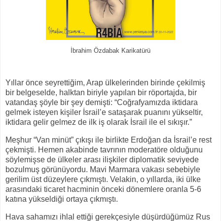
İbrahim Özdabak Karikatürü
Yıllar önce seyrettiğim, Arap ülkelerinden birinde çekilmiş
bir belgeselde, halktan biriyle yapılan bir röportajda, bir
vatandaş şöyle bir şey demişti: “Coğrafyamızda iktidara
gelmek isteyen kişiler İsrail’e sataşarak puanını yükseltir,
iktidara gelir gelmez de ilk iş olarak İsrail ile el sıkışır.”
Meşhur “Van minüt” çıkışı ile birlikte Erdoğan da İsrail’e rest
çekmişti. Hemen akabinde tavrının moderatöre olduğunu
söylemişse de ülkeler arası ilişkiler diplomatik seviyede
bozulmuş görünüyordu. Mavi Marmara vakası sebebiyle
gerilim üst düzeylere çıkmıştı. Velakin, o yıllarda, iki ülke
arasındaki ticaret hacminin önceki dönemlere oranla 5-6
katına yükseldiği ortaya çıkmıştı.
Hava sahamızı ihlal ettiği gerekçesiyle düşürdüğümüz Rus