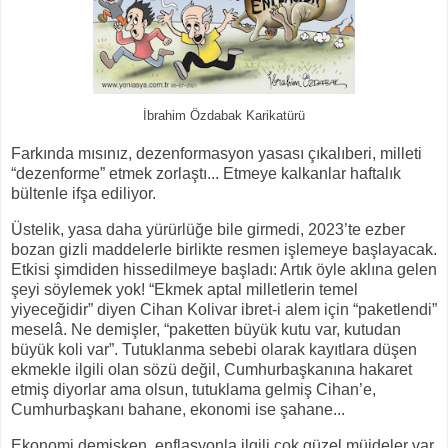
İbrahim Özdabak Karikatürü
Farkında mısınız, dezenformasyon yasası çıkalıberi, milleti
“dezenforme” etmek zorlaştı... Etmeye kalkanlar haftalık
bültenle ifşa ediliyor.
Üstelik, yasa daha yürürlüğe bile girmedi, 2023’te ezber
bozan gizli maddelerle birlikte resmen işlemeye başlayacak.
Etkisi şimdiden hissedilmeye başladı: Artık öyle aklına gelen
şeyi söylemek yok! “Ekmek aptal milletlerin temel
yiyeceğidir” diyen Cihan Kolivar ibret-i alem için “paketlendi”
meselâ. Ne demişler, “paketten büyük kutu var, kutudan
büyük koli var”. Tutuklanma sebebi olarak kayıtlara düşen
ekmekle ilgili olan sözü değil, Cumhurbaşkanına hakaret
etmiş diyorlar ama olsun, tutuklama gelmiş Cihan’e,
Cumhurbaşkanı bahane, ekonomi ise şahane...
Ekonomi demişken, enflasyonla ilgili çok güzel müjdeler var,