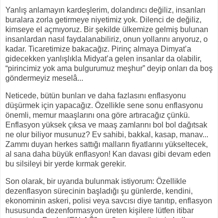
Yanlış anlamayın kardeşlerim, dolandırıcı değiliz, insanları
buralara zorla getirmeye niyetimiz yok. Dilenci de değiliz,
kimseye el açmıyoruz. Bir şekilde ülkemize gelmiş bulunan
insanlardan nasıl faydalanabiliriz, onun yollarını arıyoruz, o
kadar. Ticaretimize bakacağız. Pirinç almaya Dimyat’a
gidecekken yanlışlıkla Midyat’a gelen insanlar da olabilir,
“pirincimiz yok ama bulgurumuz meşhur” deyip onları da boş
göndermeyiz meselâ...
Neticede, bütün bunları ve daha fazlasını enflasyonu
düşürmek için yapacağız. Özellikle sene sonu enflasyonu
önemli, memur maaşlarını ona göre artıracağız çünkü.
Enflasyon yüksek çıksa ve maaş zamlarını bol bol dağıtsak
ne olur biliyor musunuz? Ev sahibi, bakkal, kasap, manav...
Zammı duyan herkes sattığı malların fiyatlarını yükseltecek,
al sana daha büyük enflasyon! Kan davası gibi devam eden
bu silsileyi bir yerde kırmak gerekir.
Son olarak, bir uyarıda bulunmak istiyorum: Özellikle
dezenflasyon sürecinin başladığı şu günlerde, kendini,
ekonominin askeri, polisi veya savcısı diye tanıtıp, enflasyon
hususunda dezenformasyon üreten kişilere lütfen itibar