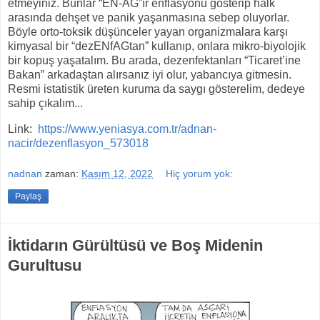
etmeyiniz. Bunlar “EN-AĞ”ır enflasyonu gösterip halk
arasında dehşet ve panik yaşanmasına sebep oluyorlar.
Böyle orto-toksik düşünceler yayan organizmalara karşı
kimyasal bir “dezENfAGtan” kullanıp, onlara mikro-biyolojik
bir kopuş yaşatalım. Bu arada, dezenfektanları “Ticaret’ine
Bakan” arkadaştan alırsanız iyi olur, yabancıya gitmesin.
Resmi istatistik üreten kuruma da saygı gösterelim, dedeye
sahip çıkalım...
Link:
https://www.yeniasya.com.tr/adnan-
nacir/dezenflasyon_573018
nadnan
zaman:
Kasım 12, 2022
Hiç yorum yok:
Paylaş
İktidarın Gürültüsü ve Boş Midenin
Gurultusu