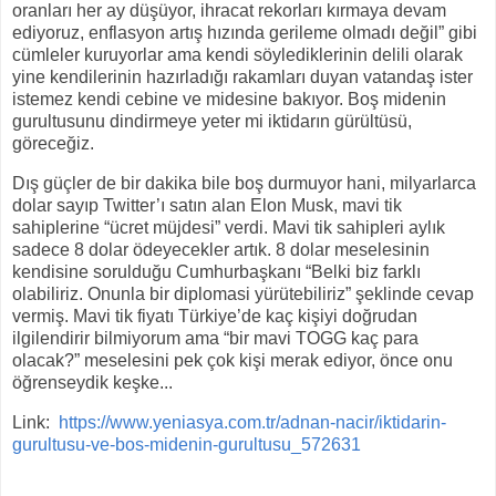
oranları her ay düşüyor, ihracat rekorları kırmaya devam
ediyoruz, enflasyon artış hızında gerileme olmadı değil” gibi
cümleler kuruyorlar ama kendi söylediklerinin delili olarak
yine kendilerinin hazırladığı rakamları duyan vatandaş ister
istemez kendi cebine ve midesine bakıyor. Boş midenin
gurultusunu dindirmeye yeter mi iktidarın gürültüsü,
göreceğiz.
Dış güçler de bir dakika bile boş durmuyor hani, milyarlarca
dolar sayıp Twitter’ı satın alan Elon Musk, mavi tik
sahiplerine “ücret müjdesi” verdi. Mavi tik sahipleri aylık
sadece 8 dolar ödeyecekler artık. 8 dolar meselesinin
kendisine sorulduğu Cumhurbaşkanı “Belki biz farklı
olabiliriz. Onunla bir diplomasi yürütebiliriz” şeklinde cevap
vermiş. Mavi tik fiyatı Türkiye’de kaç kişiyi doğrudan
ilgilendirir bilmiyorum ama “bir mavi TOGG kaç para
olacak?” meselesini pek çok kişi merak ediyor, önce onu
öğrenseydik keşke...
Link:
https://www.yeniasya.com.tr/adnan-nacir/iktidarin-
gurultusu-ve-bos-midenin-gurultusu_572631