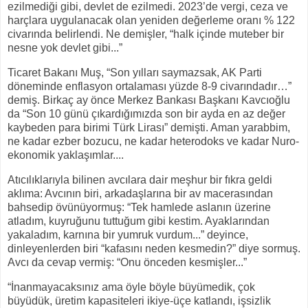
ezilmediği gibi, devlet de ezilmedi. 2023’de vergi, ceza ve
harçlara uygulanacak olan yeniden değerleme oranı % 122
civarında belirlendi. Ne demişler, “halk içinde muteber bir
nesne yok devlet gibi...”
Ticaret Bakanı Muş, “Son yılları saymazsak, AK Parti
döneminde enflasyon ortalaması yüzde 8-9 civarındadır…”
demiş. Birkaç ay önce Merkez Bankası Başkanı Kavcıoğlu
da “Son 10 günü çıkardığımızda son bir ayda en az değer
kaybeden para birimi Türk Lirası” demişti. Aman yarabbim,
ne kadar ezber bozucu, ne kadar heterodoks ve kadar Nuro-
ekonomik yaklaşımlar....
Atıcılıklarıyla bilinen avcılara dair meşhur bir fıkra geldi
aklıma: Avcının biri, arkadaşlarına bir av macerasından
bahsedip övünüyormuş: “Tek hamlede aslanın üzerine
atladım, kuyruğunu tuttuğum gibi kestim. Ayaklarından
yakaladım, karnına bir yumruk vurdum...” deyince,
dinleyenlerden biri “kafasını neden kesmedin?” diye sormuş.
Avcı da cevap vermiş: “Onu önceden kesmişler...”
“İnanmayacaksınız ama öyle böyle büyümedik, çok
büyüdük, üretim kapasiteleri ikiye-üçe katlandı, işsizlik