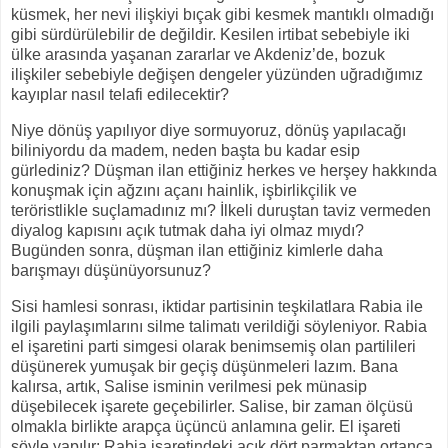
küsmek, her nevi ilişkiyi bıçak gibi kesmek mantıklı olmadığı
gibi sürdürülebilir de değildir. Kesilen irtibat sebebiyle iki
ülke arasında yaşanan zararlar ve Akdeniz’de, bozuk
ilişkiler sebebiyle değişen dengeler yüzünden uğradığımız
kayıplar nasıl telafi edilecektir?
Niye dönüş yapılıyor diye sormuyoruz, dönüş yapılacağı
biliniyordu da madem, neden başta bu kadar esip
gürlediniz? Düşman ilan ettiğiniz herkes ve herşey hakkında
konuşmak için ağzını açanı hainlik, işbirlikçilik ve
teröristlikle suçlamadınız mı? İlkeli duruştan taviz vermeden
diyalog kapısını açık tutmak daha iyi olmaz mıydı?
Bugünden sonra, düşman ilan ettiğiniz kimlerle daha
barışmayı düşünüyorsunuz?
Sisi hamlesi sonrası, iktidar partisinin teşkilatlara Rabia ile
ilgili paylaşımlarını silme talimatı verildiği söyleniyor. Rabia
el işaretini parti simgesi olarak benimsemiş olan partilileri
düşünerek yumuşak bir geçiş düşünmeleri lazım. Bana
kalırsa, artık, Salise isminin verilmesi pek münasip
düşebilecek işarete geçebilirler. Salise, bir zaman ölçüsü
olmakla birlikte arapça üçüncü anlamına gelir. El işareti
şöyle yapılır: Rabia işaretindeki açık dört parmaktan ortanca