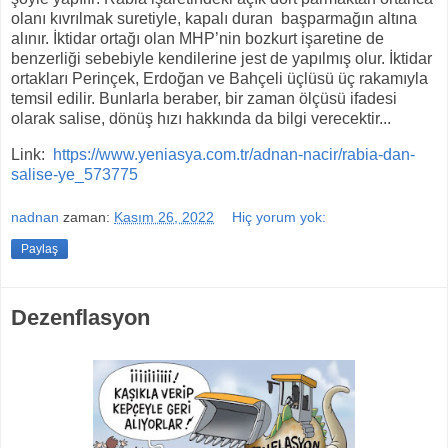
olanı kıvrılmak suretiyle, kapalı duran
başparmağın altına
alınır. İktidar ortağı olan MHP’nin bozkurt işaretine de
benzerliği sebebiyle kendilerine jest de yapılmış olur. İktidar
ortakları Perinçek, Erdoğan ve Bahçeli üçlüsü üç rakamıyla
temsil edilir. Bunlarla beraber, bir zaman ölçüsü ifadesi
olarak salise, dönüş hızı hakkında da bilgi verecektir...
Link:
https://www.yeniasya.com.tr/adnan-nacir/rabia-dan-
salise-ye_573775
nadnan
zaman:
Kasım 26, 2022
Hiç yorum yok:
Paylaş
Dezenflasyon