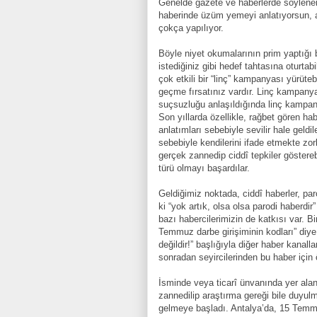
Genelde gazete ve haberlerde söylenen 
haberinde üzüm yemeyi anlatıyorsun, 
çokça yapılıyor.
Böyle niyet okumalarının prim yaptığı 
istediğiniz gibi hedef tahtasına oturtab
çok etkili bir “linç” kampanyası yürüt
geçme fırsatınız vardır. Linç kampanya
suçsuzluğu anlaşıldığında linç kampanya
Son yıllarda özellikle, rağbet gören habe
anlatımları sebebiyle sevilir hale geldil
sebebiyle kendilerini ifade etmekte zor
gerçek zannedip ciddî tepkiler göstereb
türü olmayı başardılar.
Geldiğimiz noktada, ciddî haberler, pa
ki “yok artık, olsa olsa parodi haberdir
bazı habercilerimizin de katkısı var. Bir
Temmuz darbe girişiminin kodları” diy
değildir!” başlığıyla diğer haber kana
sonradan seyircilerinden bu haber için ö
İsminde veya ticarî ünvanında yer ala
zannedilip araştırma gereği bile duyul
gelmeye başladı. Antalya’da, 15 Temm