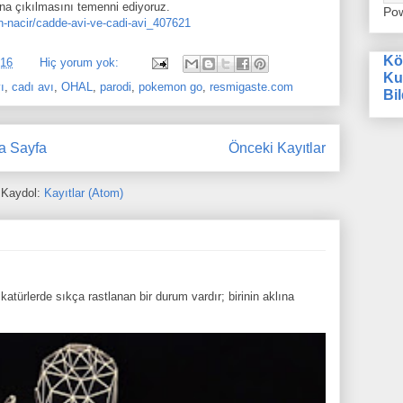
ına çıkılmasını temenni ediyoruz.
Po
n-nacir/cadde-avi-ve-cadi-avi_407621
Kö
016
Hiç yorum yok:
Ku
ı
,
cadı avı
,
OHAL
,
parodi
,
pokemon go
,
resmigaste.com
Bil
a Sayfa
Önceki Kayıtlar
Kaydol:
Kayıtlar (Atom)
atürlerde sıkça rastlanan bir durum vardır; birinin aklına