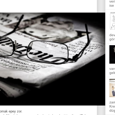
ver
ise
dev
gör
var
gel
zam
Kre
düş
apmak epey zor.