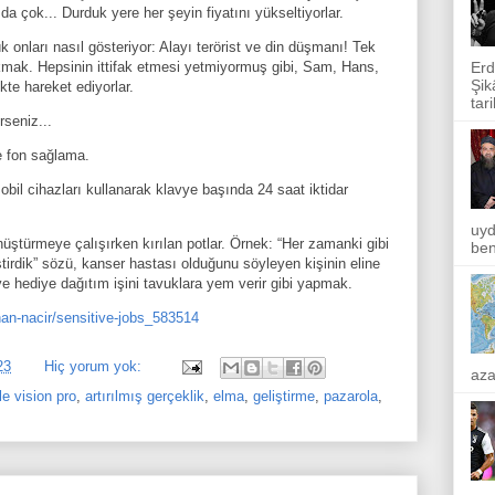
ar da çok... Durduk yere her şeyin fiyatını yükseltiyorlar.
 onları nasıl gösteriyor: Alayı terörist ve din düşmanı! Tek
akmak. Hepsinin ittifak etmesi yetmiyormuş gibi, Sam, Hans,
Erd
Şik
kte hareket ediyorlar.
tar
seniz...
e fon sağlama.
bil cihazları kullanarak klavye başında 24 saat iktidar
uyd
üştürmeye çalışırken kırılan potlar. Örnek: “
Her zamanki gibi
ben
eştirdik” sözü, kanser hastası olduğunu söyleyen kişinin eline
ve hediye dağıtım işini tavuklara yem verir gibi yapmak.
an-nacir/sensitive-jobs_583514
23
Hiç yorum yok:
aza
le vision pro
,
artırılmış gerçeklik
,
elma
,
geliştirme
,
pazarola
,
ı