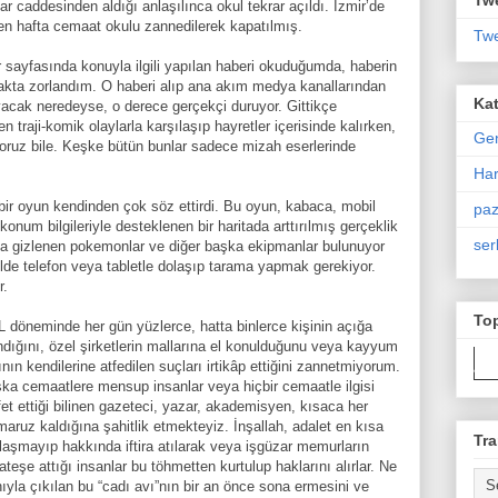
lar caddesinden aldığı anlaşılınca okul tekrar açıldı. İzmir’de
çen hafta cemaat okulu zannedilerek kapatılmış.
Twe
 sayfasında konuyla ilgili yapılan haberi okuduğumda, haberin
makta zorlandım. O haberi alıp ana akım medya kanallarından
Kat
acak neredeyse, o derece gerçekçi duruyor. Gittikçe
 traji-komik olaylarla karşılaşıp hayretler içerisinde kalırken,
Ge
ıyoruz bile. Keşke bütün bunlar sadece mizah eserlerinde
Har
r oyun kendinden çok söz ettirdi. Bu oyun, kabaca, mobil
paz
num bilgileriyle desteklenen bir haritada arttırılmış gerçeklik
ser
a gizlenen pokemonlar ve diğer başka ekipmanlar bulunuyor
elde telefon veya tabletle dolaşıp tarama yapmak gerekiyor.
r.
To
döneminde her gün yüzlerce, hatta binlerce kişinin açığa
landığını, özel şirketlerin mallarına el konulduğunu veya kayyum
n kendilerine atfedilen suçları irtikâp ettiğini zannetmiyorum.
şka cemaatlere mensup insanlar veya hiçbir cemaatle ilgisi
t ettiği bilinen gazeteci, yazar, akademisyen, kısaca her
ruz kaldığına şahitlik etmekteyiz. İnşallah, adalet en kısa
Tra
laşmayıp hakkında iftira atılarak veya işgüzar memurların
teşe attığı insanlar bu töhmetten kurtulup haklarını alırlar. Ne
anıyla çıkılan bu “cadı avı”nın bir an önce sona ermesini ve