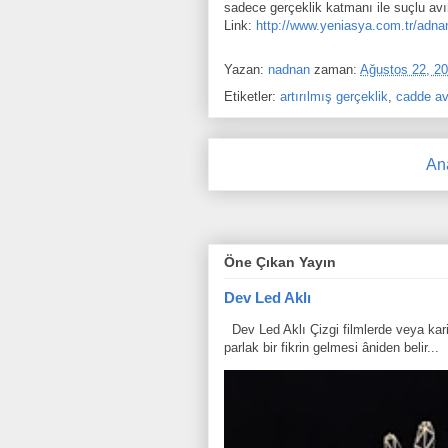
sadece gerçeklik katmanı ile suçlu av
Link:
http://www.yeniasya.com.tr/adna
Yazan:
nadnan
zaman:
Ağustos 22, 2
Etiketler:
artırılmış gerçeklik
,
cadde av
An
Öne Çıkan Yayın
Dev Led Aklı
Dev Led Aklı Çizgi filmlerde veya karik
parlak bir fikrin gelmesi âniden belir...