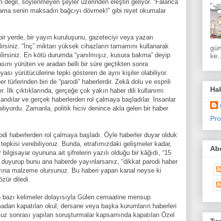
değil, söylenmeyen şeyler üzerinden eleştiri geliyor. “Falanca
ama senin maksadın bağcıyı dövmek!” gibi niyet okumalar
bir yerde, bir yayın kuruluşunu, gazeteciyi veya yazarı
ilirsiniz. “İnç” miktarı yüksek cihazların tamamını kullanarak
gün
ebilirsiniz. En kötü durumda “yanılmışız, kusura bakma” deyip
ke..
sını yürüten ve aradan belli bir süre geçtikten sonra
sı yürütücülerine tepki gösteren de aynı kişiler olabiliyor.
r türlerinden biri de “parodi” haberlerdir. Zekâ dolu ve esprili
Ha
er. İlk çıktıklarında, gerçeğe çok yakın haber dili kullanımı
landılar ve gerçek haberlerden rol çalmaya başladılar. İnsanlar
iliyordu. Zamanla, politik hiciv denince akla gelen bir haber
Pro
rodi haberlerden rol çalmaya başladı. Öyle haberler duyar olduk
” tepkisi verebiliyoruz. Bunda, etrafımızdaki gelişmeler kadar,
Abo
 bilgisayar oyununa ait şifrelerin yazılı olduğu bir kâğıdı, “15
e duyurup bunu ana haberde yayınlarsanız, “dikkat parodi haber
llarına malzeme olursunuz. Bu haberi yapan kanal neyse ki
zür diledi.
n bazı kelimeler dolayısıyla Gülen cemaatine mensup
madan kapatılan okul, dersane veya başka kurumların haberleri
uz sonrası yapılan soruşturmalar kapsamında kapatılan Özel
Twe