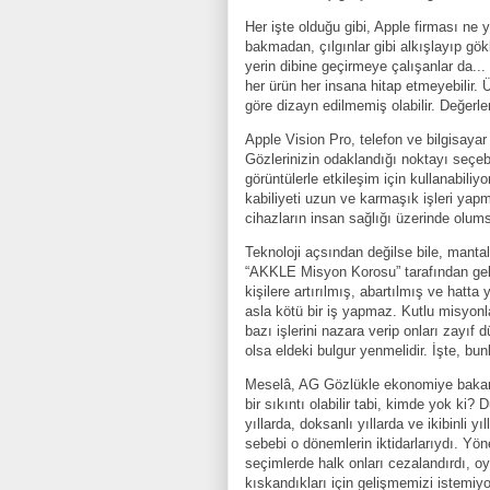
Her işte olduğu gibi, Apple firması ne 
bakmadan, çılgınlar gibi alkışlayıp gök
yerin dibine geçirmeye çalışanlar da...
her ürün her insana hitap etmeyebilir. Ü
göre dizayn edilmemiş olabilir. Değerle
Apple Vision Pro, telefon ve bilgisaya
Gözlerinizin odaklandığı noktayı seçebil
görüntülerle etkileşim için kullanabili
kabiliyeti uzun ve karmaşık işleri yapma
cihazların insan sağlığı üzerinde olum
Teknoloji açsından değilse bile, mantal
“AKKLE Misyon Korosu” tarafından geli
kişilere artırılmış, abartılmış ve hatt
asla kötü bir iş yapmaz. Kutlu misyonla
bazı işlerini nazara verip onları zayıf
olsa eldeki bulgur yenmelidir. İşte, bun
Meselâ, AG Gözlükle ekonomiye bakanla
bir sıkıntı olabilir tabi, kimde yok ki
yıllarda, doksanlı yıllarda ve ikibinli y
sebebi o dönemlerin iktidarlarıydı. Yönet
seçimlerde halk onları cezalandırdı, o
kıskandıkları için gelişmemizi istemiyo