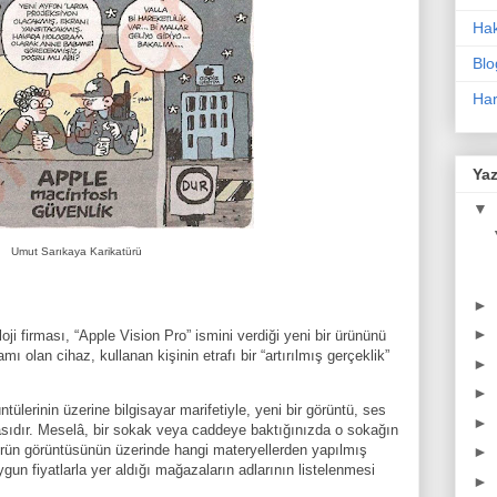
Ha
Blo
Har
Yaz
▼
Umut Sarıkaya Karikatürü
►
►
loji firması, “Apple Vision Pro” ismini verdiği yeni bir ürününü
mı olan cihaz, kullanan kişinin etrafı bir “artırılmış gerçeklik”
►
►
tülerinin üzerine bilgisayar marifetiyle, yeni bir görüntü, ses
►
asıdır. Meselâ, bir sokak veya caddeye baktığınızda o sokağın
 ürün görüntüsünün üzerinde hangi materyellerden yapılmış
►
un fiyatlarla yer aldığı mağazaların adlarının listelenmesi
►