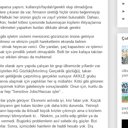
►
yaparsa yapsın, kullanışlı/faydalı/gerekli olup olmadığına
►
lere çıkaran da var, firmanın ürettiği hiçbir ürünü beğenmeyip
 Halbuki her ürünün güçlü ve zayıf yönleri bulunabilir. Dahası,
►
rün, hedef kitlesi içerisinde bulunmayan kişilerin ihtiyaçlarına
ndirmeleri yaparken bunları dikkate almak gerekir.
r gibi işletim sistemi menüsünü gözünüzün önüne getiriyor.
Ço
mesi ve elinizin çeşitli hareketlerini ekranda beliren
yor olmak heyecan verici. Öte yandan, şarj kapasitesi ve işlemci
k için şimdilik yeterli olmayabilir. Belli bir süre kafaya takılan
suz etkileri olması da muhtemel.
ite olarak aynı yapıda çalışan bir grup ülkemizde yıllardır var.
ülk
ştirilen AG Gözlük(Artırılmış Gerçeklik gözlüğü), takan
yan
a yeri geldiğinde çarpıtılmış gerçekler sunuyor. AKKLE grubu
rına ulaşmak için yaptıkları her iş mübahtır. Kötü gibi görünen
 düşürmek küfrün galebesiyle sonuçlanabilir. Onun için, kurtlu da
lar hep “Sensitive Jobs/Hassas işler”...
r şöyle görüyor: Ekonomi aslında iyi, kriz falan yok. Küçük
? Dünyanın geri kalanı bizden çok daha kötü durumda. Yetmişli
paz
ılların başında da iktisadî büyük krizler çıkmıştı ama o krizlerin
ceb
meyi bilmiyorlardı ki... Nitekim, ya istifa edip gittiler ya da
y vermedi. Bugünkü problemlerin asıl sebebi dış güçler. Bizi
rlar. Sonra, içimizdeki hainlerin de haddi hesabı yok. Dış