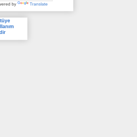
wered by
Translate
tüye
llanım
dir