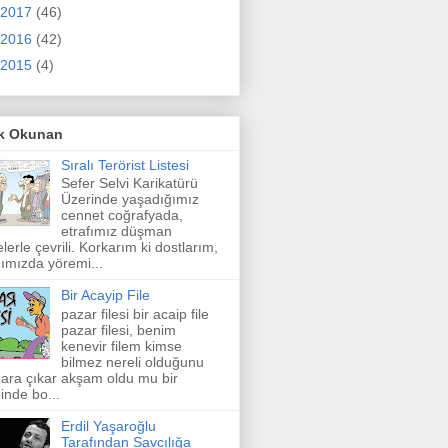
2017
(46)
2016
(42)
2015
(4)
k Okunan
Sıralı Terörist Listesi
Sefer Selvi Karikatürü
Üzerinde yaşadığımız
cennet coğrafyada,
etrafımız düşman
elerle çevrili. Korkarım ki dostlarım,
ımızda yöremi...
Bir Acayip File
pazar filesi bir acaip file
pazar filesi, benim
kenevir filem kimse
bilmez nereli olduğunu
ara çıkar akşam oldu mu bir
inde bo...
Erdil Yaşaroğlu
Tarafından Savcılığa