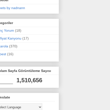
ets by nadnann
egoriler
nç Yorum
(18)
fiyat Kanyonu
(17)
arola
(370)
best
(16)
plam Sayfa Görüntüleme Sayısı
1,510,656
nslate