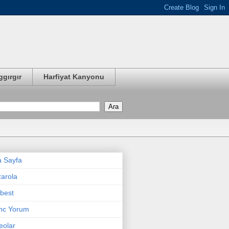
ggırgır
Harfiyat Kanyonu
 Sayfa
arola
best
nc Yorum
eolar