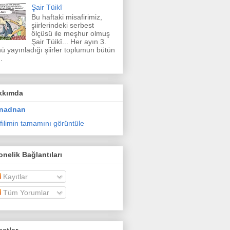
Şair Tüikî
Bu haftaki misafirimiz,
şiirlerindeki serbest
ölçüsü ile meşhur olmuş
Şair Tüikî... Her ayın 3.
ü yayınladığı şiirler toplumun bütün
.
kkımda
nadnan
filimin tamamını görüntüle
nelik Bağlantıları
Kayıtlar
Tüm Yorumlar
etler