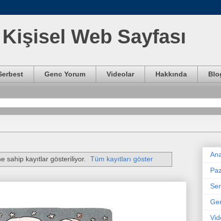
Kişisel Web Sayfası
Serbest
Genc Yorum
Videolar
Hakkında
Blo
Ana
ne sahip kayıtlar gösteriliyor.
Tüm kayıtları göster
Paz
Ser
Ge
Vid