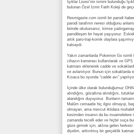
Işıklar Lisesi’nin ismini bulunduğu Işık
bulunan Özel İzmir Fatih Koleji de ge
Resmigaste.com isimli bir parodi haber
parodi tarafının neresi olduğunu anla
birinde okutursanız, kimse yadırgamay
parodileşen bir hayat yaşıyoruz. Eskiden
artık paro-traji-komik olaylara şaşırm
kalsaydı.
Yakın zamanlarda Pokemon Go isimli bi
cihazın kamerası kullanılarak ve GPS ko
katmanı eklenerek cadde ve sokaklard
ve avlanılıyor. Bunun için sokaklarda 
Kısaca bu oyunda “cadde avı” yapılıyo
İçinde ülke olarak bulunduğumuz OHAL 
alındığını, gözaltına alındığını, tutuk
atandığını duyuyoruz. Bunların tamamını
Malûm cemaatle hiç ilgisi olmayıp, ba
olmayan, ama mevcut iktidara muhalefe
kesimden insanın da bu muamelelere ma
zamanda tecelli eder ve hiçbir suça bu
göze girmek için, aklına gelen herkesi a
diyelim, arttırılmış bir gerçeklik katm