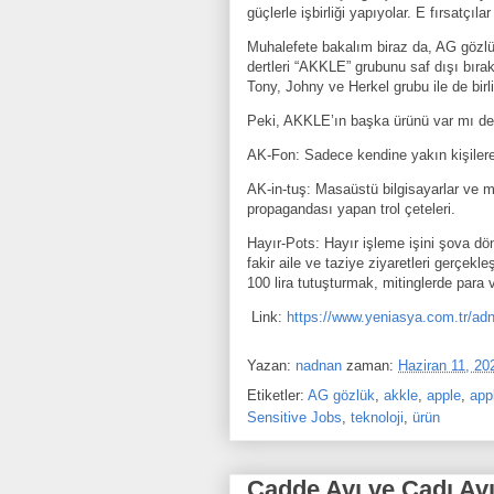
güçlerle işbirliği yapıyolar. E fırsatçıl
Muhalefete bakalım biraz da, AG gözlük
dertleri “AKKLE” grubunu saf dışı bır
Tony, Johny ve Herkel grubu ile de birli
Peki, AKKLE’ın başka ürünü var mı der
AK-Fon: Sadece kendine yakın kişiler
AK-in-tuş: Masaüstü bilgisayarlar ve mo
propagandası yapan trol çeteleri.
Hayır-Pots: Hayır işleme işini şova dön
fakir aile ve taziye ziyaretleri gerçekl
100 lira tutuşturmak, mitinglerde para 
Link:
https://www.yeniasya.com.tr/adn
Yazan:
nadnan
zaman:
Haziran 11, 20
Etiketler:
AG gözlük
,
akkle
,
apple
,
app
Sensitive Jobs
,
teknoloji
,
ürün
Cadde Avı ve Cadı Av