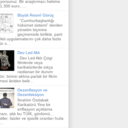
iyorsunuz. Bir araştırmacı hekime
 1.300 euro......
Büyük Resmî Görüş
“Cumhurbaşkanlığı
hükümet sistemi” denilen
yönetim biçmine
geçmemizle birlikte, parti
leti uygulamalarını çok daha fazla
ür o...
Dev Led Aklı
Dev Led Aklı Çizgi
filmlerde veya
karikatürlerde sıkça
rastlanan bir durum
dır; birinin aklına parlak bir fikrin
mesi âniden belir...
Dezenflasyon ve
Dezenfeksiyon
İbrahim Özdabak
Karikatürü Yine bir
enflasyon açıklama
anı, aldı bu TÜİK, gönlümü...
diler, faizler ve işsizlik oranları hızla
...