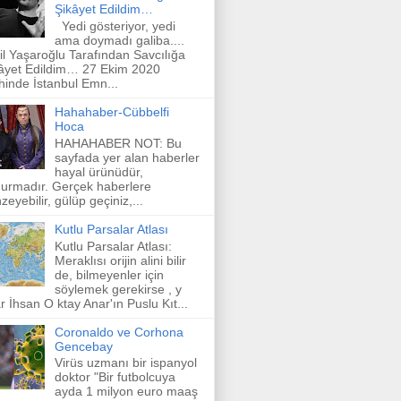
Şikâyet Edildim…
Yedi gösteriyor, yedi
ama doymadı galiba....
il Yaşaroğlu Tarafından Savcılığa
âyet Edildim… 27 Ekim 2020
ihinde İstanbul Emn...
Hahahaber-Cübbelfi
Hoca
HAHAHABER NOT: Bu
sayfada yer alan haberler
hayal ürünüdür,
urmadır. Gerçek haberlere
zeyebilir, gülüp geçiniz,...
Kutlu Parsalar Atlası
Kutlu Parsalar Atlası:
Meraklısı orijin alini bilir
de, bilmeyenler için
söylemek gerekirse , y
r İhsan O ktay Anar'ın Puslu Kıt...
Coronaldo ve Corhona
Gencebay
Virüs uzmanı bir ispanyol
doktor "Bir futbolcuya
ayda 1 milyon euro maaş