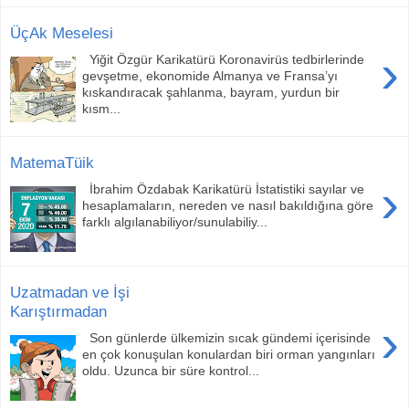
ÜçAk Meselesi
›
Yiğit Özgür Karikatürü Koronavirüs tedbirlerinde
gevşetme, ekonomide Almanya ve Fransa’yı
kıskandıracak şahlanma, bayram, yurdun bir
kısm...
MatemaTüik
›
İbrahim Özdabak Karikatürü İstatistiki sayılar ve
hesaplamaların, nereden ve nasıl bakıldığına göre
farklı algılanabiliyor/sunulabiliy...
Uzatmadan ve İşi
Karıştırmadan
›
Son günlerde ülkemizin sıcak gündemi içerisinde
en çok konuşulan konulardan biri orman yangınları
oldu. Uzunca bir süre kontrol...