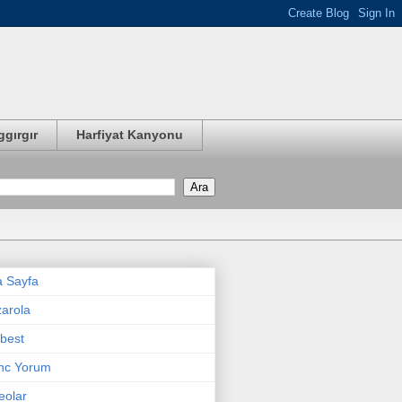
ggırgır
Harfiyat Kanyonu
 Sayfa
arola
best
nc Yorum
eolar