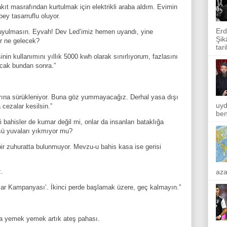
ıt masrafından kurtulmak için elektrikli araba aldım. Evimin
ey tasarruflu oluyor.
Erd
uyulmasın. Eyvah! Dev Led’imiz hemen uyandı, yine
Şik
r ne gelecek?
tar
esinin kullanımını yıllık 5000 kwh olarak sınırlıyorum, fazlasını
lacak bundan sonra.”
arına sürükleniyor. Buna göz yummayacağız. Derhal yasa dışı
uyd
 cezalar kesilsin.”
ben
 bahisler de kumar değil mi, onlar da insanları bataklığa
üsü yuvaları yıkmıyor mu?
ir zuhuratta bulunmuyor. Mevzu-u bahis kasa ise gerisi
aza
.
alar Kampanyası’. İkinci perde başlamak üzere, geç kalmayın.”
ıda yemek yemek artık ateş pahası.