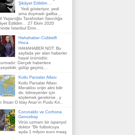
Şikâyet Edildim…
Yedi gösteriyor, yedi
ama doymadı galiba....
il Yaşaroğlu Tarafından Savcılığa
âyet Edildim… 27 Ekim 2020
ihinde İstanbul Emn...
Hahahaber-Cübbelfi
Hoca
HAHAHABER NOT: Bu
sayfada yer alan haberler
hayal ürünüdür,
urmadır. Gerçek haberlere
zeyebilir, gülüp geçiniz,...
Kutlu Parsalar Atlası
Kutlu Parsalar Atlası:
Meraklısı orijin alini bilir
de, bilmeyenler için
söylemek gerekirse , y
r İhsan O ktay Anar'ın Puslu Kıt...
Coronaldo ve Corhona
Gencebay
Virüs uzmanı bir ispanyol
doktor "Bir futbolcuya
ayda 1 milyon euro maaş