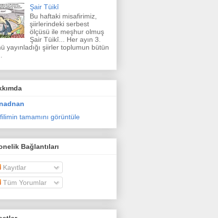
Şair Tüikî
Bu haftaki misafirimiz,
şiirlerindeki serbest
ölçüsü ile meşhur olmuş
Şair Tüikî... Her ayın 3.
ü yayınladığı şiirler toplumun bütün
.
kkımda
nadnan
filimin tamamını görüntüle
nelik Bağlantıları
Kayıtlar
Tüm Yorumlar
etler