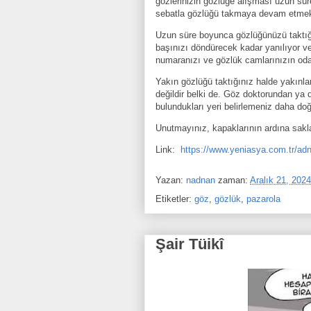
gözlerinizin gözlüğe alışması uzun süreb
sebatla gözlüğü takmaya devam etmek
Uzun süre boyunca gözlüğünüzü taktığın
başınızı döndürecek kadar yanılıyor v
numaranızı ve gözlük camlarınızın odak
Yakın gözlüğü taktığınız halde yakınla
değildir belki de. Göz doktorundan ya 
bulundukları yeri belirlemeniz daha doğr
Unutmayınız, kapaklarının ardına sakl
Link:
https://www.yeniasya.com.tr/ad
Yazan:
nadnan
zaman:
Aralık 21, 2024
Etiketler:
göz
,
gözlük
,
pazarola
Şair Tüikî