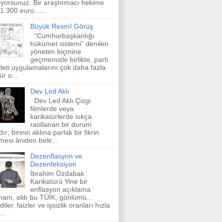
iyorsunuz. Bir araştırmacı hekime
 1.300 euro......
Büyük Resmî Görüş
“Cumhurbaşkanlığı
hükümet sistemi” denilen
yönetim biçmine
geçmemizle birlikte, parti
leti uygulamalarını çok daha fazla
ür o...
Dev Led Aklı
Dev Led Aklı Çizgi
filmlerde veya
karikatürlerde sıkça
rastlanan bir durum
dır; birinin aklına parlak bir fikrin
mesi âniden belir...
Dezenflasyon ve
Dezenfeksiyon
İbrahim Özdabak
Karikatürü Yine bir
enflasyon açıklama
anı, aldı bu TÜİK, gönlümü...
diler, faizler ve işsizlik oranları hızla
...