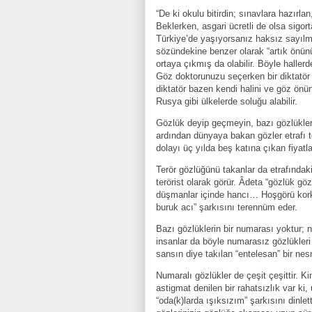
“De ki okulu bitirdin; sınavlara hazırl
Beklerken, asgari ücretli de olsa sigort
Türkiye’de yaşıyorsanız haksız sayılm
sözündekine benzer olarak “artık önünü
ortaya çıkmış da olabilir. Böyle hallerd
Göz doktorunuzu seçerken bir diktatör 
diktatör bazen kendi halini ve göz önü
Rusya gibi ülkelerde soluğu alabilir.
Gözlük deyip geçmeyin, bazı gözlükler 
ardından dünyaya bakan gözler etrafı to
dolayı üç yılda beş katına çıkan fiyatla
Terör gözlüğünü takanlar da etrafında
terörist olarak görür. Âdeta “gözlük g
düşmanlar içinde hancı… Hoşgörü kork
buruk acı” şarkısını terennüm eder.
Bazı gözlüklerin bir numarası yoktur; 
insanlar da böyle numarasız gözlükleri k
sansın diye takılan “entelesan” bir nes
Numaralı gözlükler de çeşit çeşittir. 
astigmat denilen bir rahatsızlık var 
“oda(k)larda ışıksızım” şarkısını dinlet