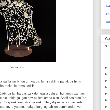
Ha
Blo
Har
Yaz
▼
►
Dev Led Aklı
►
►
 rastlanan bir durum vardır; birinin aklına parlak bir fikrin
 efekti ile temsil edilir.
►
►
yük bir lamba var. Eskiden gazla çalışan bu lamba zamanın
 elektrikle çalışan dev bir led lamba oldu. Ahali başlarda “ne
►
ştü” diyerek sevindi ama elektrikle çalışan bazı cihazlarda
►
kısa devre yapması sıkça karşılaşılabilen durumlardan ve