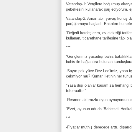
Vatandaş-1: Vergilere boğulmuş akaryak
şebekesini kullanarak şarj ediyorum, ep
Vatandaş-2: Aman abi, yavaş konuş d
par(a)lamaya başladı. Bakalım bu sefe
“Değerli kardeşlerim, ev elektriği tarif
kullanan, ticarethane tarifesine tâbi o
***
“Gençlerimiz yasadışı bahis bataklıkl
bahis ile bağlantısı bulunan kuruluşlara
-Sayın pek yüce Dev Led’imiz, yasa içi
çekmiyor mu? Kumar illetinin her türl
“Yasa dışı olanlar kasamıza herhangi b
teferruattır.”
-Resmen aklımızla oyun oynuyorsunuz
“Evet, oyunun adı da ‘Bahisseli Harik
***
-Fiyatlar müthiş derecede arttı, dışar