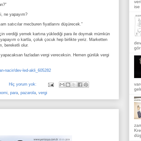
ver
un?”
ise
 ki, ne yapayım?
m satıcılar mecburen fiyatlarını düşürecek.”
 için verdiği yemek kartına yüklediği para ile doymak mümkün
ş yapayım o kartla, çoluk çocuk hep birlikte yeriz. Marketten
dev
m, bereketli olur.
gör
ı yapacaksan fazladan vergi vereceksin. Hemen günlük vergi
n-nacir/dev-led-akli_605282
var
Hiç yorum yok:
gel
nomi
,
para
,
pazarola
,
vergi
zam
Kre
düş