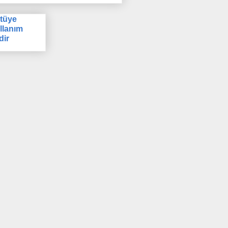
tüye
llanım
dir