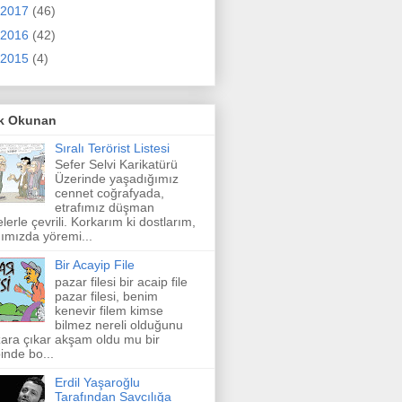
2017
(46)
2016
(42)
2015
(4)
k Okunan
Sıralı Terörist Listesi
Sefer Selvi Karikatürü
Üzerinde yaşadığımız
cennet coğrafyada,
etrafımız düşman
elerle çevrili. Korkarım ki dostlarım,
ımızda yöremi...
Bir Acayip File
pazar filesi bir acaip file
pazar filesi, benim
kenevir filem kimse
bilmez nereli olduğunu
ara çıkar akşam oldu mu bir
inde bo...
Erdil Yaşaroğlu
Tarafından Savcılığa