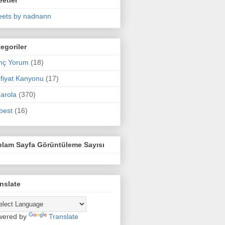
ets by nadnann
egoriler
nç Yorum
(18)
fiyat Kanyonu
(17)
arola
(370)
best
(16)
plam Sayfa Görüntüleme Sayısı
nslate
wered by
Translate