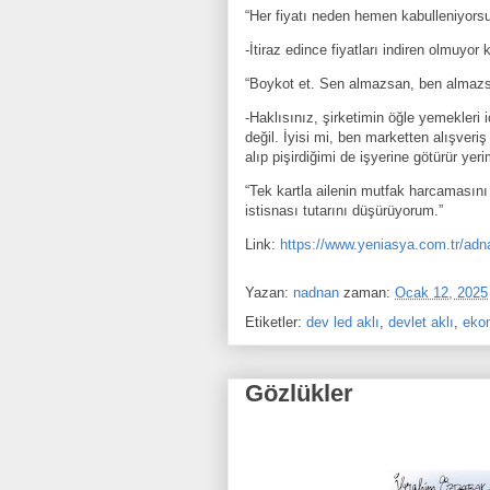
“Her fiyatı neden hemen kabulleniyors
-İtiraz edince fiyatları indiren olmuyor
“Boykot et. Sen almazsan, ben almazsa
-Haklısınız, şirketimin öğle yemekleri
değil. İyisi mi, ben marketten alışveri
alıp pişirdiğimi de işyerine götürür yeri
“Tek kartla ailenin mutfak harcamasın
istisnası tutarını düşürüyorum.”
Link:
https://www.yeniasya.com.tr/adna
Yazan:
nadnan
zaman:
Ocak 12, 2025
Etiketler:
dev led aklı
,
devlet aklı
,
eko
Gözlükler