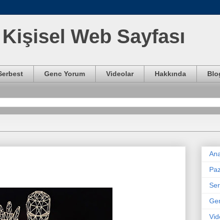
Kişisel Web Sayfası
Serbest
Genc Yorum
Videolar
Hakkında
Blo
Ana
Paz
Ser
Ge
Vid