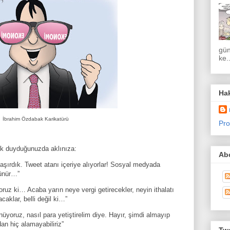
gün
ke..
Ha
İbrahim Özdabak Karikatürü
Pro
lk duyduğunuzda aklınıza:
Abo
aşırdık. Tweet atanı içeriye alıyorlar! Sosyal medyada
rünür…”
ruz ki… Acaba yarın neye vergi getirecekler, neyin ithalatı
aklar, belli değil ki…”
ünüyoruz, nasıl para yetiştirelim diye. Hayır, şimdi almayıp
an hiç alamayabiliriz”
Twe