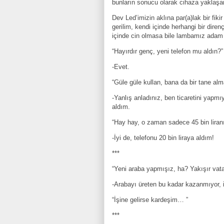
bunların sonucu olarak cihaza yaklaşanı
Dev Led’imizin aklına par(a)lak bir fi
gerilim, kendi içinde herhangi bir dire
içinde cin olmasa bile lambamız adam 
“Hayırdır genç, yeni telefon mu aldın?”
-Evet.
“Güle güle kullan, bana da bir tane a
-Yanlış anladınız, ben ticaretini yapm
aldım.
“Hay hay, o zaman sadece 45 bin liranı 
-İyi de, telefonu 20 bin liraya aldım!
***
“Yeni araba yapmışız, ha? Yakışır va
-Arabayı üreten bu kadar kazanmıyor, i
“İşine gelirse kardeşim… ”
***