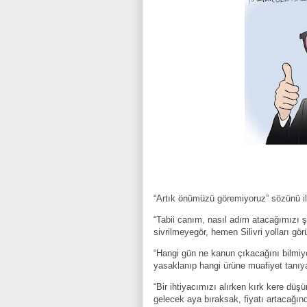
“Artık önümüzü göremiyoruz” sözünü i
“Tabii canım, nasıl adım atacağımızı ş
sivrilmeyegör, hemen Silivri yolları gö
“Hangi gün ne kanun çıkacağını bilmiyo
yasaklanıp hangi ürüne muafiyet tanıyac
“Bir ihtiyacımızı alırken kırk kere düş
gelecek aya bıraksak, fiyatı artacağınd