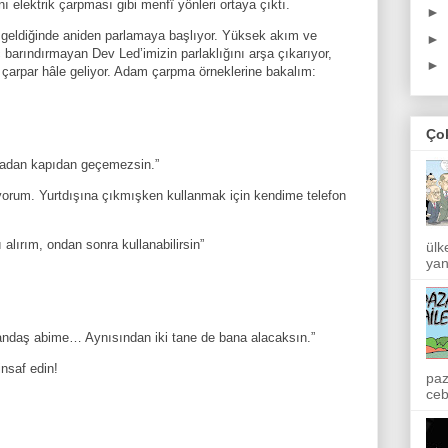
 elektrik çarpması gibi menfî yönleri ortaya çıktı.
►
kir geldiğinde aniden parlamaya başlıyor. Yüksek akım ve
►
nç barındırmayan Dev Led’imizin parlaklığını arşa çıkarıyor,
►
çarpar hâle geliyor. Adam çarpma örneklerine bakalım:
Ço
lmadan kapıdan geçemezsin.”
ıyorum. Yurtdışına çıkmışken kullanmak için kendime telefon
alırım, ondan sonra kullanabilirsin”
ülk
yan
tandaş abime… Aynısından iki tane de bana alacaksın.”
nsaf edin!
paz
ceb