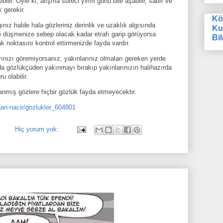
ilir. Öyle ki, alışma süreci yirmi günü bile aşabilir, sabır ve
 gerekir.
Kö
ız halde hala gözleriniz derinlik ve uzaklık algısında
Ku
e düşmenize sebep olacak kadar etrafı garip görüyorsa
Bil
 noktasını kontrol ettirmenizde fayda vardır.
rınızı göremiyorsanız, yakınlarınız olmaları gereken yerde
da gözlükçüden yakınmayı bırakıp yakınlarınızın halihazırda
u olabilir.
anmış gözlere hiçbir gözlük fayda etmeyecektir.
nan-nacir/gozlukler_604801
Hiç yorum yok: