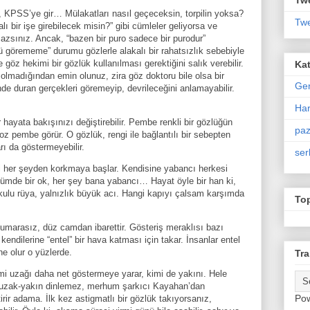
an, KPSS’ye gir… Mülakatları nasıl geçeceksin, torpilin yoksa?
Twe
alı bir işe girebilecek misin?” gibi cümleler geliyorsa ve
azsınız. Ancak, “bazen bir puro sadece bir purodur”
 görememe” durumu gözlerle alakalı bir rahatsızlık sebebiyle
e göz hekimi bir gözlük kullanılması gerektiğini salık verebilir.
Kat
olmadığından emin olunuz, zira göz doktoru bile olsa bir
Ge
nde duran gerçekleri göremeyip, devrileceğini anlamayabilir.
Har
hayata bakışınızı değiştirebilir. Pembe renkli bir gözlüğün
paz
z pembe görür. O gözlük, rengi ile bağlantılı bir sebepten
rı da göstermeyebilir.
ser
ki her şeyden korkmaya başlar. Kendisine yabancı herkesi
özümde bir ok, her şey bana yabancı… Hayat öyle bir han ki,
ulu rüya, yalnızlık büyük acı. Hangi kapıyı çalsam karşımda
To
numarasız, düz camdan ibarettir. Gösteriş meraklısı bazı
endilerine “entel” bir hava katması için takar. İnsanlar entel
ne olur o yüzlerde.
Tra
Kimi uzağı daha net göstermeye yarar, kimi de yakını. Hele
ki, uzak-yakın dinlemez, merhum şarkıcı Kayahan’dan
Po
tirir adama. İlk kez astigmatlı bir gözlük takıyorsanız,