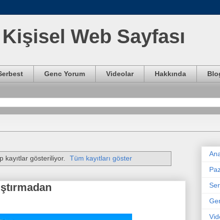
Kişisel Web Sayfası
Serbest
Genc Yorum
Videolar
Hakkında
Blo
Ana
p kayıtlar gösteriliyor.
Tüm kayıtları göster
Paz
Ser
ıştırmadan
Ge
Vid