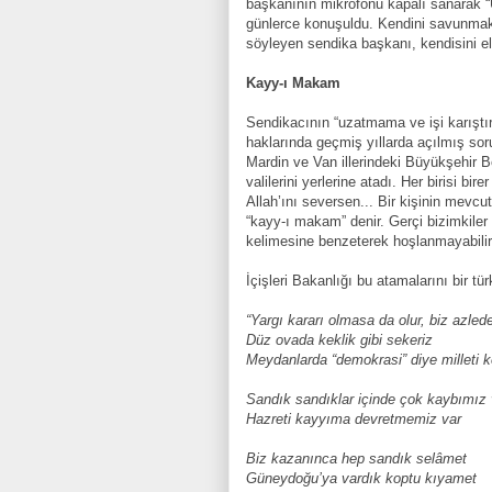
başkanının mikrofonu kapalı sanarak “
günlerce konuşuldu. Kendini savunmak 
söyleyen sendika başkanı, kendisini ele
Kayy-ı Makam
Sendikacının “uzatmama ve işi karıştır
haklarında geçmiş yıllarda açılmış so
Mardin ve Van illerindeki Büyükşehir Be
valilerini yerlerine atadı. Her birisi bi
Allah’ını seversen... Bir kişinin mev
“kayy-ı makam” denir. Gerçi bizimkil
kelimesine benzeterek hoşlanmayabilirl
İçişleri Bakanlığı bu atamalarını bir tü
“Yargı kararı olmasa da olur, biz azlede
Düz ovada keklik gibi sekeriz
Meydanlarda “demokrasi” diye milleti k
Sandık sandıklar içinde çok kaybımız 
Hazreti kayyıma devretmemiz var
Biz kazanınca hep sandık selâmet
Güneydoğu’ya vardık koptu kıyamet