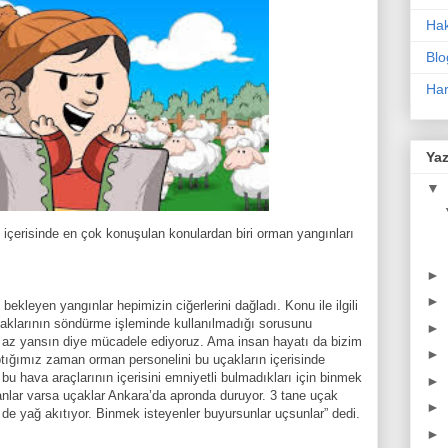
Ha
Blo
Har
Yaz
▼
içerisinde en çok konuşulan konulardan biri orman yangınları
►
►
bekleyen yangınlar hepimizin ciğerlerini dağladı. Konu ile ilgili
klarının söndürme işleminde kullanılmadığı sorusunu
►
 az yansın diye mücadele ediyoruz. Ama insan hayatı da bizim
►
ptığımız zaman orman personelini bu uçakların içerisinde
bu hava araçlarının içerisini emniyetli bulmadıkları için binmek
►
anlar varsa uçaklar Ankara’da apronda duruyor. 3 tane uçak
►
 de yağ akıtıyor. Binmek isteyenler buyursunlar uçsunlar” dedi.
►