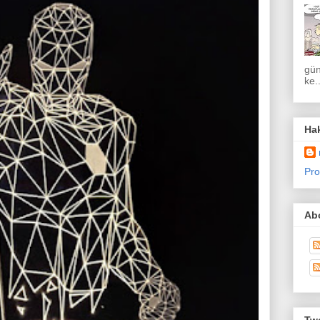
gün
ke..
Ha
Pro
Abo
Twe