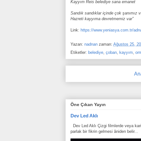
Kayyım Reis belediye sana emanet
Sandık sandıklar içinde çok şanımız v
Hazreti kayyıma devretmemiz var”
Link:
https://www.yeniasya.com.tr/adn
Yazan:
nadnan
zaman:
Ağustos 25, 2
Etiketler:
belediye
,
çoban
,
kayyım
,
or
An
Öne Çıkan Yayın
Dev Led Aklı
Dev Led Aklı Çizgi filmlerde veya karik
parlak bir fikrin gelmesi âniden belir...