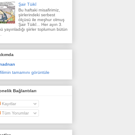
Şair Tüikî
Bu haftaki misafirimiz,
şiirlerindeki serbest
ölçüsü ile meşhur olmuş
Şair Tüikî... Her ayın 3.
ü yayınladığı şiirler toplumun bütün
.
kkımda
nadnan
filimin tamamını görüntüle
nelik Bağlantıları
Kayıtlar
Tüm Yorumlar
etler