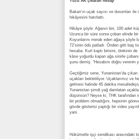
Yüzü AK çıkaran hesap
Bakan’ın uçak sayısı ve durumları ile il
hikâyesini hatırlattı.
Hikâye şöyle: Ağanın biri, 100 adet k
Uzunca bir süre sonra çoban elinde bir 
Koyunlarını merak eden ağaya şöyle b
72’sinin ödü patladı. Önden gitti baş 
hesaba. Kurt kaptı birisini, ötekinin de
kâse yoğurdu kapan ağa sinirle çobanın 
şunu demiş: “Hesabını doğru verenin y
Geçtiğimiz sene, Yunanistan’da çıkan 
uçakları bekletiliyor. Uçaklarımız ve h
gelmesi halinde 45 dakika mesafedeyiz
Yunanistan şimdi yağ damlatan uçaklar
düşünsün? Neyse ki, THK tarafından ismin
bir problem olmadığını, hepsinin görev
gövde gösterisi yaptığı bir video yayı
yani.
Hükümetle işçi sendikası arasındaki to