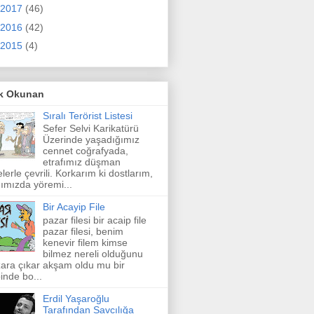
2017
(46)
2016
(42)
2015
(4)
k Okunan
Sıralı Terörist Listesi
Sefer Selvi Karikatürü
Üzerinde yaşadığımız
cennet coğrafyada,
etrafımız düşman
elerle çevrili. Korkarım ki dostlarım,
ımızda yöremi...
Bir Acayip File
pazar filesi bir acaip file
pazar filesi, benim
kenevir filem kimse
bilmez nereli olduğunu
ara çıkar akşam oldu mu bir
inde bo...
Erdil Yaşaroğlu
Tarafından Savcılığa