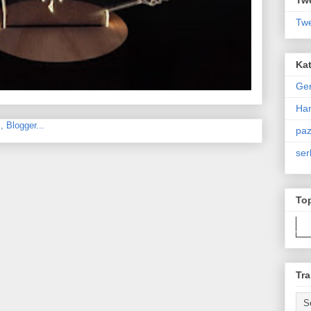
Twe
Kat
Ge
Har
paz
ser
To
Tra