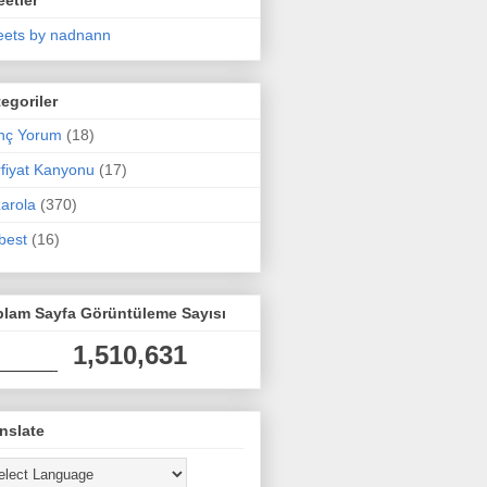
ets by nadnann
egoriler
nç Yorum
(18)
fiyat Kanyonu
(17)
arola
(370)
best
(16)
plam Sayfa Görüntüleme Sayısı
1,510,631
nslate