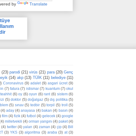
wered by
Translate
tüye
llanım
dir
r
(23)
parodi
(21)
virüs
(21)
para
(20)
Genç
eyik
(14)
akp
(13)
TÜİK
(11)
belediye
(11)
)
Coronavirus
(9)
adalet
(9)
asgari ücret
(9)
din
(7)
fatura
(7)
istismar
(7)
kuantum
(7)
okul
teahhit
(6)
oy
(6)
oyun
(6)
rant
(6)
sistem
(6)
izi
(5)
doktor
(5)
doğalgaz
(5)
dış politika
(5)
oblem
(5)
sınav
(5)
tedbir
(5)
torpil
(5)
troll
(5)
(4)
aday
(4)
anayasa
(4)
bakan
(4)
basın
(4)
)
film
(4)
fizik
(4)
futbol
(4)
gelecek
(4)
google
(4)
milletvekili
(4)
orman yangını
(4)
paket
(4)
a
(4)
twitter
(4)
yalan
(4)
zaman
(4)
çip
(4)
Bill
RT
(3)
YKS
(3)
algoritma
(3)
araba
(3)
at
(3)