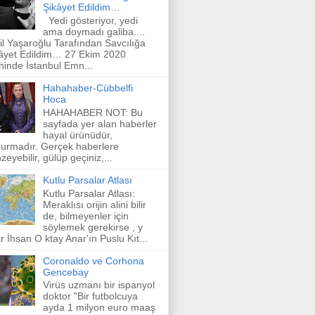
Şikâyet Edildim…
Yedi gösteriyor, yedi
ama doymadı galiba....
il Yaşaroğlu Tarafından Savcılığa
âyet Edildim… 27 Ekim 2020
ihinde İstanbul Emn...
Hahahaber-Cübbelfi
Hoca
HAHAHABER NOT: Bu
sayfada yer alan haberler
hayal ürünüdür,
urmadır. Gerçek haberlere
zeyebilir, gülüp geçiniz,...
Kutlu Parsalar Atlası
Kutlu Parsalar Atlası:
Meraklısı orijin alini bilir
de, bilmeyenler için
söylemek gerekirse , y
r İhsan O ktay Anar'ın Puslu Kıt...
Coronaldo ve Corhona
Gencebay
Virüs uzmanı bir ispanyol
doktor "Bir futbolcuya
ayda 1 milyon euro maaş