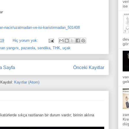
ver
ise
ar
an-nacir/uzatmadan-ve-isi-karistirmadan_501408
dev
019
Hiç yorum yok:
gör
man yangını
,
pazarola
,
sendika
,
THK
,
uçak
a Sayfa
Önceki Kayıtlar
var
gel
Kaydol:
Kayıtlar (Atom)
zam
atürlerde sıkça rastlanan bir durum vardır; birinin aklına
Kre
düş