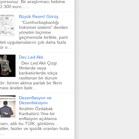
iyorsunuz. Bir araştırmacı hekime
 1.300 euro......
Büyük Resmî Görüş
“Cumhurbaşkanlığı
hükümet sistemi” denilen
yönetim biçmine
geçmemizle birlikte, parti
leti uygulamalarını çok daha fazla
ür o...
Dev Led Aklı
Dev Led Aklı Çizgi
filmlerde veya
karikatürlerde sıkça
rastlanan bir durum
dır; birinin aklına parlak bir fikrin
mesi âniden belir...
Dezenflasyon ve
Dezenfeksiyon
İbrahim Özdabak
Karikatürü Yine bir
enflasyon açıklama
anı, aldı bu TÜİK, gönlümü...
diler, faizler ve işsizlik oranları hızla
...