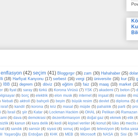
Po
Kö
Ku
Bil
enflasyon
(42)
seçim
(41)
Bloggırgır
(36)
zam
(30)
Hahahaber
(25)
dola
li
(18)
Harfiyat Kanyonu
(17)
serbest
(16)
vergi
(16)
üniversite
(16)
kur
(15)
g
1)
İBB
(11)
deprem
(10)
döviz
(10)
eğitim
(10)
faiz
(10)
maaş
(10)
market
(10
er
(8)
fiyat
(8)
saray
(8)
türkü
(8)
Korona Virüsü
(7)
YSK
(7)
akademi
(7)
beton
(7)
bilgisayar
(6)
borç
(6)
elektrik
(6)
elon musk
(6)
internet
(6)
inşaat
(6)
maske
(6)
mü
)
Nebati
(5)
aktroll
(5)
bahçeli
(5)
beyin
(5)
büyük resim
(5)
devlet
(5)
diploma
(5)
d
israf
(5)
kandil
(5)
korona
(5)
kriz
(5)
masal
(5)
müjde
(5)
pahalılık
(5)
parti
(5)
pr
i
(5)
İsrail
(5)
şiir
(5)
Katar
(4)
Lockman Hackim
(4)
OHAL
(4)
Pelikan
(4)
Ramazan
cami
(4)
dava
(4)
demokrasi
(4)
dezenformasyon
(4)
doğal gaz
(4)
ekmek
(4)
etik
(4
sizlik
(4)
kanun
(4)
kara delik
(4)
kedi
(4)
kişisel veriler
(4)
konut
(4)
lüks
(4)
meclis
nat
(4)
sandık
(4)
sansür
(4)
siyasi
(4)
sonuç
(4)
soğan
(4)
televizyon
(4)
torba yas
dil Yaşaroğlu
(3)
Erdoğan
(3)
KHK
(3)
MEB
(3)
Microsoft
(3)
NASA
(3)
Sisi
(3)
T