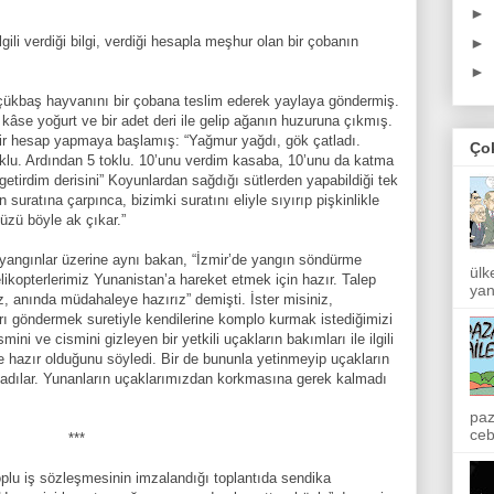
►
gili verdiği bilgi, verdiği hesapla meşhur olan bir çobanın
►
►
üçükbaş hayvanını bir çobana teslim ederek yaylaya göndermiş.
kâse yoğurt ve bir adet deri ile gelip ağanın huzuruna çıkmış.
ir hesap yapmaya başlamış: “Yağmur yağdı, gök çatladı.
Ço
toklu. Ardından 5 toklu. 10’unu verdim kasaba, 10’unu da katma
 getirdim derisini” Koyunlardan sağdığı sütlerden yapabildiği tek
suratına çarpınca, bizimki suratını eliyle sıyırıp pişkinlikle
üzü böyle ak çıkar.”
yangınlar üzerine aynı bakan, “İzmir’de yangın söndürme
ülk
elikopterlerimiz Yunanistan’a hareket etmek için hazır. Talep
yan
, anında müdahaleye hazırız” demişti. İster misiniz,
ı göndermek suretiyle kendilerine komplo kurmak istediğimizi
i ve cismini gizleyen bir yetkili uçakların bakımları ile ilgili
e hazır olduğunu söyledi. Bir de bununla yetinmeyip uçakların
nladılar. Yunanların uçaklarımızdan korkmasına gerek kalmadı
paz
ceb
***
plu iş sözleşmesinin imzalandığı toplantıda sendika