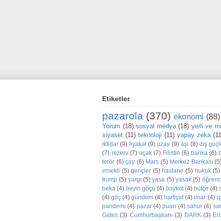
Etiketler
pazarola
(370)
ekonomi
(88)
Yorum
(18)
sosyal medya
(18)
yerli ve mil
siyaset
(11)
teknoloji
(11)
yapay zeka
(1
iktidar
(9)
liyakat
(9)
uzay
(9)
aşı
(8)
dış güçl
(7)
rezerv
(7)
uçak
(7)
Filistin
(6)
banka
(6)
terör
(6)
çay
(6)
Mars
(5)
Merkez Bankası
(5
emekli
(5)
gençler
(5)
hastane
(5)
hukuk
(5)
trump
(5)
yargı
(5)
yasa
(5)
yasak
(5)
öğrenc
beka
(4)
beyin göçü
(4)
boykot
(4)
bütçe
(4)
(4)
göç
(4)
gündem
(4)
harfiyat
(4)
imar
(4)
iş
pandemi
(4)
pazar
(4)
puan
(4)
sahur
(4)
sa
Gates
(3)
Cumhurbaşkanı
(3)
DARK
(3)
Er