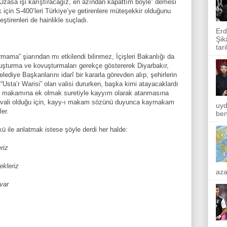
Uzasa işi karıştıracağız, en azından kapattım böyle” demesi
için S-400’leri Türkiye’ye getirenlere müteşekkir olduğunu
ştirenleri de hainlikle suçladı.
Erd
Şik
tar
mama” şiarından mı etkilendi bilinmez, İçişleri Bakanlığı da
ruşturma ve kovuşturmaları gerekçe göstererek Diyarbakır,
lediye Başkanlarını idarî bir kararla görevden alıp, şehirlerin
rer “Usta’r Warisi” olan valisi dururken, başka kimi atayacaklardı
cut makamına ek olmak suretiyle kayyım olarak atanmasına
er vali olduğu için, kayy-ı makam sözünü duyunca kaymakam
uyd
er.
ben
rkü ile anlatmak istese şöyle derdi her halde:
riz
ekleriz
aza
var