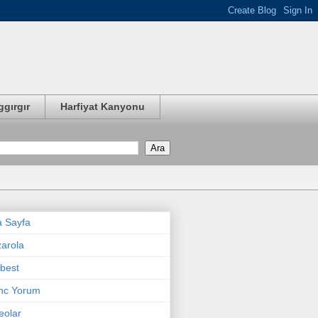
ggırgır
Harfiyat Kanyonu
 Sayfa
arola
best
nc Yorum
eolar