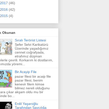
2017
(46)
2016
(42)
2015
(4)
k Okunan
Sıralı Terörist Listesi
Sefer Selvi Karikatürü
Üzerinde yaşadığımız
cennet coğrafyada,
etrafımız düşman
elerle çevrili. Korkarım ki dostlarım,
ımızda yöremi...
Bir Acayip File
pazar filesi bir acaip file
pazar filesi, benim
kenevir filem kimse
bilmez nereli olduğunu
ara çıkar akşam oldu mu bir
inde bo...
Erdil Yaşaroğlu
Tarafından Savcılığa