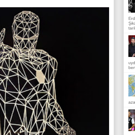
Erd
Şik
tar
uyd
ben
aza