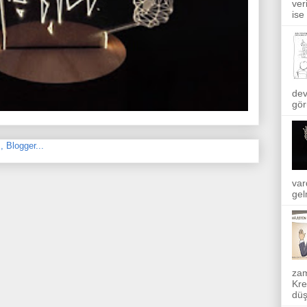
ver
ise
dev
gör
var
gel
zam
Kre
düş