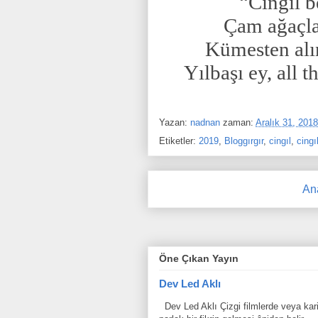
“Cingıl be
Çam ağaçla
Kümesten alın
Yılbaşı ey, all 
Yazan:
nadnan
zaman:
Aralık 31, 2018
Etiketler:
2019
,
Bloggırgır
,
cingıl
,
cingıl
An
Öne Çıkan Yayın
Dev Led Aklı
Dev Led Aklı Çizgi filmlerde veya karik