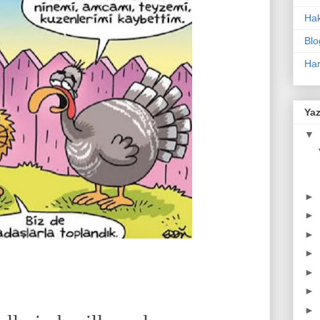
Ha
Blo
Har
Yaz
▼
►
►
►
►
►
►
►