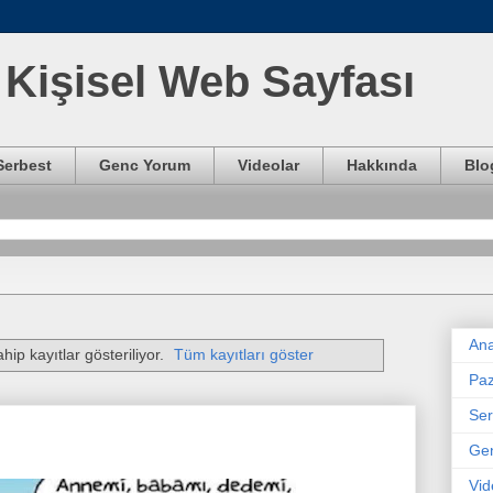
Kişisel Web Sayfası
Serbest
Genc Yorum
Videolar
Hakkında
Blo
Ana
hip kayıtlar gösteriliyor.
Tüm kayıtları göster
Paz
Ser
Ge
Vid