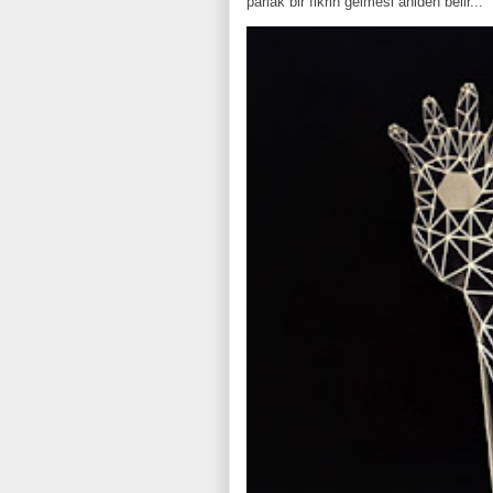
parlak bir fikrin gelmesi âniden belir...