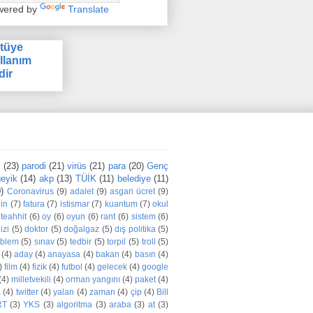
wered by
Translate
tüye
llanım
dir
r
(23)
parodi
(21)
virüs
(21)
para
(20)
Genç
eyik
(14)
akp
(13)
TÜİK
(11)
belediye
(11)
)
Coronavirus
(9)
adalet
(9)
asgari ücret
(9)
din
(7)
fatura
(7)
istismar
(7)
kuantum
(7)
okul
teahhit
(6)
oy
(6)
oyun
(6)
rant
(6)
sistem
(6)
izi
(5)
doktor
(5)
doğalgaz
(5)
dış politika
(5)
oblem
(5)
sınav
(5)
tedbir
(5)
torpil
(5)
troll
(5)
(4)
aday
(4)
anayasa
(4)
bakan
(4)
basın
(4)
)
film
(4)
fizik
(4)
futbol
(4)
gelecek
(4)
google
(4)
milletvekili
(4)
orman yangını
(4)
paket
(4)
a
(4)
twitter
(4)
yalan
(4)
zaman
(4)
çip
(4)
Bill
RT
(3)
YKS
(3)
algoritma
(3)
araba
(3)
at
(3)