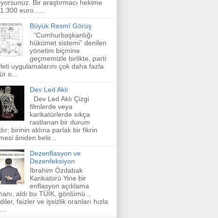
iyorsunuz. Bir araştırmacı hekime
 1.300 euro......
Büyük Resmî Görüş
“Cumhurbaşkanlığı
hükümet sistemi” denilen
yönetim biçmine
geçmemizle birlikte, parti
leti uygulamalarını çok daha fazla
ür o...
Dev Led Aklı
Dev Led Aklı Çizgi
filmlerde veya
karikatürlerde sıkça
rastlanan bir durum
dır; birinin aklına parlak bir fikrin
mesi âniden belir...
Dezenflasyon ve
Dezenfeksiyon
İbrahim Özdabak
Karikatürü Yine bir
enflasyon açıklama
anı, aldı bu TÜİK, gönlümü...
diler, faizler ve işsizlik oranları hızla
...