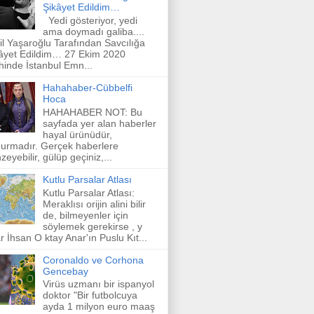
Şikâyet Edildim…
Yedi gösteriyor, yedi
ama doymadı galiba....
il Yaşaroğlu Tarafından Savcılığa
âyet Edildim… 27 Ekim 2020
ihinde İstanbul Emn...
Hahahaber-Cübbelfi
Hoca
HAHAHABER NOT: Bu
sayfada yer alan haberler
hayal ürünüdür,
urmadır. Gerçek haberlere
zeyebilir, gülüp geçiniz,...
Kutlu Parsalar Atlası
Kutlu Parsalar Atlası:
Meraklısı orijin alini bilir
de, bilmeyenler için
söylemek gerekirse , y
r İhsan O ktay Anar'ın Puslu Kıt...
Coronaldo ve Corhona
Gencebay
Virüs uzmanı bir ispanyol
doktor "Bir futbolcuya
ayda 1 milyon euro maaş