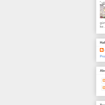
gün
ke..
Ha
Pro
Abo
Twe