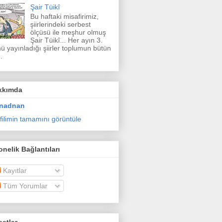
Şair Tüikî
Bu haftaki misafirimiz,
şiirlerindeki serbest
ölçüsü ile meşhur olmuş
Şair Tüikî... Her ayın 3.
ü yayınladığı şiirler toplumun bütün
.
kkımda
nadnan
filimin tamamını görüntüle
nelik Bağlantıları
Kayıtlar
Tüm Yorumlar
etler