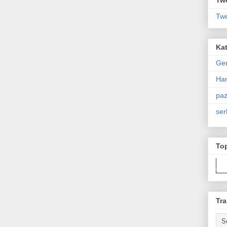
Twe
Kat
Ge
Har
paz
ser
To
Tra