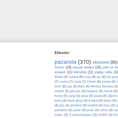
Etiketler
pazarola
(370)
ekonomi
(88)
Yorum
(18)
sosyal medya
(18)
yerli ve mil
siyaset
(11)
teknoloji
(11)
yapay zeka
(1
iktidar
(9)
liyakat
(9)
uzay
(9)
aşı
(8)
dış güçl
(7)
rezerv
(7)
uçak
(7)
Filistin
(6)
banka
(6)
terör
(6)
çay
(6)
Mars
(5)
Merkez Bankası
(5
emekli
(5)
gençler
(5)
hastane
(5)
hukuk
(5)
trump
(5)
yargı
(5)
yasa
(5)
yasak
(5)
öğrenc
beka
(4)
beyin göçü
(4)
boykot
(4)
bütçe
(4)
(4)
göç
(4)
gündem
(4)
harfiyat
(4)
imar
(4)
iş
pandemi
(4)
pazar
(4)
puan
(4)
sahur
(4)
sa
Gates
(3)
Cumhurbaşkanı
(3)
DARK
(3)
Er