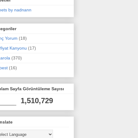
ets by nadnann
egoriler
nç Yorum
(18)
fiyat Kanyonu
(17)
arola
(370)
best
(16)
plam Sayfa Görüntüleme Sayısı
1,510,729
nslate