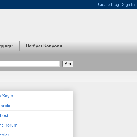
ggırgır
Harfiyat Kanyonu
 Sayfa
arola
best
nc Yorum
eolar