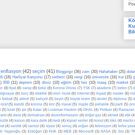
Po
Kö
Ku
Bil
enflasyon
(42)
seçim
(41)
Bloggırgır
(36)
zam
(30)
Hahahaber
(25)
dola
li
(18)
Harfiyat Kanyonu
(17)
serbest
(16)
vergi
(16)
üniversite
(16)
kur
(15)
g
1)
İBB
(11)
deprem
(10)
döviz
(10)
eğitim
(10)
faiz
(10)
maaş
(10)
market
(10
er
(8)
fiyat
(8)
saray
(8)
türkü
(8)
Korona Virüsü
(7)
YSK
(7)
akademi
(7)
beton
(7)
bilgisayar
(6)
borç
(6)
elektrik
(6)
elon musk
(6)
internet
(6)
inşaat
(6)
maske
(6)
mü
)
Nebati
(5)
aktroll
(5)
bahçeli
(5)
beyin
(5)
büyük resim
(5)
devlet
(5)
diploma
(5)
d
israf
(5)
kandil
(5)
korona
(5)
kriz
(5)
masal
(5)
müjde
(5)
pahalılık
(5)
parti
(5)
pr
i
(5)
İsrail
(5)
şiir
(5)
Katar
(4)
Lockman Hackim
(4)
OHAL
(4)
Pelikan
(4)
Ramazan
cami
(4)
dava
(4)
demokrasi
(4)
dezenformasyon
(4)
doğal gaz
(4)
ekmek
(4)
etik
(4
sizlik
(4)
kanun
(4)
kara delik
(4)
kedi
(4)
kişisel veriler
(4)
konut
(4)
lüks
(4)
meclis
nat
(4)
sandık
(4)
sansür
(4)
siyasi
(4)
sonuç
(4)
soğan
(4)
televizyon
(4)
torba yas
dil Yaşaroğlu
(3)
Erdoğan
(3)
KHK
(3)
MEB
(3)
Microsoft
(3)
NASA
(3)
Sisi
(3)
T