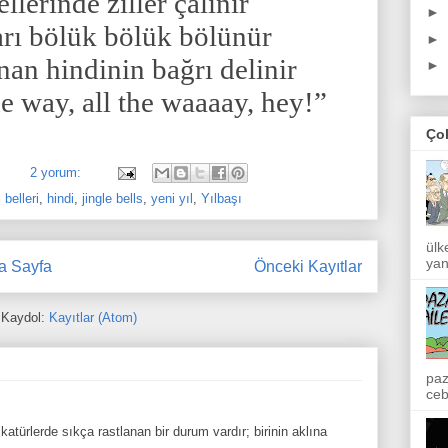
llerinde ziller çalınır
►
rı bölük bölük bölünür
►
an hindinin bağrı delinir
►
the way, all the waaaay, hey!”
Ço
2 yorum:
 belleri
,
hindi
,
jingle bells
,
yeni yıl
,
Yılbaşı
ülk
yan
a Sayfa
Önceki Kayıtlar
Kaydol:
Kayıtlar (Atom)
paz
ceb
atürlerde sıkça rastlanan bir durum vardır; birinin aklına