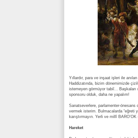
Yıllardır, para ve inşaat işleri ile anıl
Haddizatında, bizim dönemimizde çizil
istemeyen görmüyor tabiî... Başkaları
sponsoru olduk, daha ne yapalım!
Sanatseverlere, parlamenter-önesans 
vermek isterim. Bulmacalarda “eğreti ya
karıştırmayın. Yerli ve millî BARO’OK d
Hareket