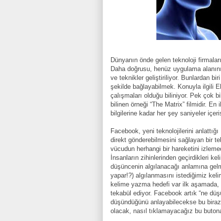
Dünyanın önde gelen teknoloji firmalar
Daha doğrusu, henüz uygulama alanını 
ve teknikler geliştiriliyor. Bunlardan bi
şekilde bağlayabilmek. Konuyla ilgili 
çalışmaları olduğu biliniyor. Pek çok b
bilinen örneği “The Matrix” filmidir. En 
bilgilerine kadar her şey saniyeler içer
Facebook, yeni teknolojilerini anlattığ
direkt gönderebilmesini sağlayan bir te
vücudun herhangi bir hareketini izlemed
İnsanların zihinlerinden geçirdikleri ke
düşüncenin algılanacağı anlamına gelm
yapar!?) algılanmasını istediğimiz k
kelime yazma hedefi var ilk aşamada, k
tekabül ediyor. Facebook artık “ne d
düşündüğünü anlayabilecekse bu biraz 
olacak, nasıl tıklamayacağız bu buton