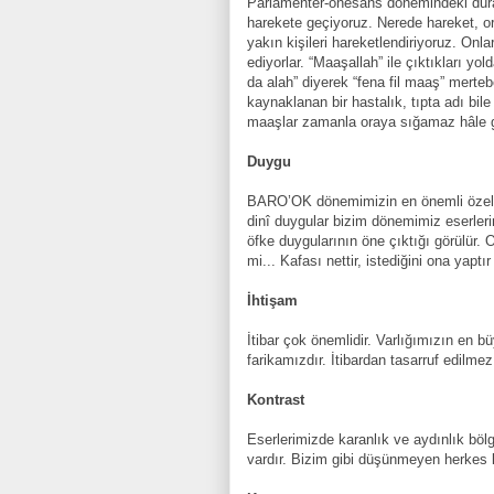
Parlamenter-önesans dönemindeki durağ
harekete geçiyoruz. Nerede hareket, or
yakın kişileri hareketlendiriyoruz. Onla
ediyorlar. “Maaşallah” ile çıktıkları 
da alah” diyerek “fena fil maaş” merte
kaynaklanan bir hastalık, tıpta adı bile
maaşlar zamanla oraya sığamaz hâle gel
Duygu
BARO’OK dönemimizin en önemli özellikl
dinî duygular bizim dönemimiz eserlerin
öfke duygularının öne çıktığı görülür.
mi... Kafası nettir, istediğini ona yaptır 
İhtişam
İtibar çok önemlidir. Varlığımızın en b
farikamızdır. İtibardan tasarruf edilme
Kontrast
Eserlerimizde karanlık ve aydınlık bölg
vardır. Bizim gibi düşünmeyen herkes k