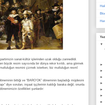
Ha
Blo
Har
Yaz
▼
an partimizin sanat-kültür işlerinden uzak olduğu zannedildi.
en büyük resim sayısında bir dünya rekor kırıldı, ama görmek
►
 mutluluğun resmini çizmek isterken, biz mutluluğun resmî
►
►
döneminin bittiği ve “BARO’OK” döneminin başladığı müjdesini
►
pı” diye sorulan, inşaat işçilerinin kaldığı baraka değil, onunla
önemimizin özellikleri şunlardır:
►
►
►