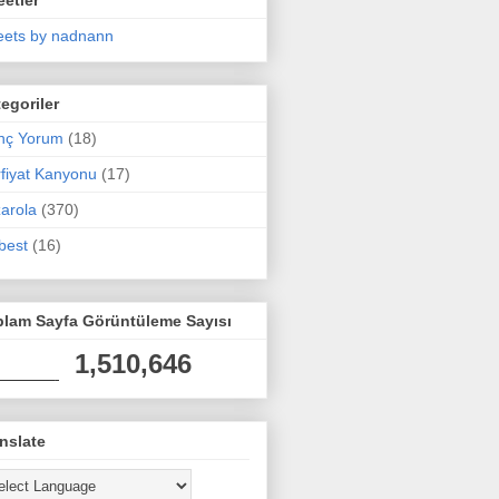
ets by nadnann
egoriler
nç Yorum
(18)
fiyat Kanyonu
(17)
arola
(370)
best
(16)
plam Sayfa Görüntüleme Sayısı
1,510,646
nslate