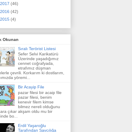
2017
(46)
2016
(42)
2015
(4)
k Okunan
Sıralı Terörist Listesi
Sefer Selvi Karikatürü
Üzerinde yaşadığımız
cennet coğrafyada,
etrafımız düşman
elerle çevrili. Korkarım ki dostlarım,
ımızda yöremi...
Bir Acayip File
pazar filesi bir acaip file
pazar filesi, benim
kenevir filem kimse
bilmez nereli olduğunu
ara çıkar akşam oldu mu bir
inde bo...
Erdil Yaşaroğlu
Tarafından Savcılığa