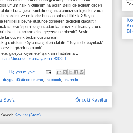
Po
ğısı umum halkın kullanımına açılır. Belki de akıldan geçen
labilir buna göre. Kimbilir düşüncelerimizi dinleyenler vardır
z olabiliriz ve ne kadar bundan sakınabiliriz ki? Beyin
Kö
 tehlikelisi beyne düşünce gönderen teknoloji olacaktır.
Ku
anmak isterse “spam” düşünceden kafamızı kaldıramayız onu
Bil
ötü niyetli insanların eline geçerse ne olacak? Beyin
nde bir güvenlik tedbiri düşünülebilir.
ak gazetelerin şöyle manşetleri olabilir: “Beyninde ‘beynlock’
örevlisi gözaltına alındı”.
mete, gideyoz kıyamete” şarkısını hatırlama…
an-nacir/dusunce-okuma-yazma_430091
Hiç yorum yok:
k
,
duygu
,
düşünce okuma
,
facebook
,
pazarola
a Sayfa
Önceki Kayıtlar
Kaydol:
Kayıtlar (Atom)