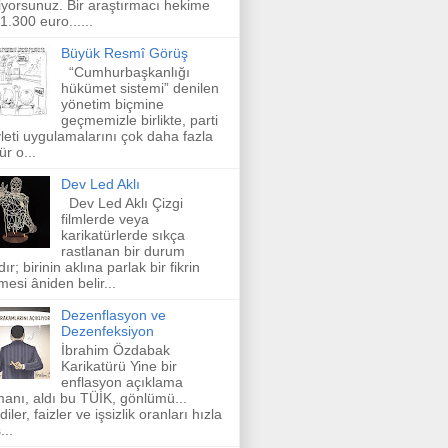
iyorsunuz. Bir araştırmacı hekime
 1.300 euro......
Büyük Resmî Görüş
“Cumhurbaşkanlığı
hükümet sistemi” denilen
yönetim biçmine
geçmemizle birlikte, parti
leti uygulamalarını çok daha fazla
ür o...
Dev Led Aklı
Dev Led Aklı Çizgi
filmlerde veya
karikatürlerde sıkça
rastlanan bir durum
dır; birinin aklına parlak bir fikrin
mesi âniden belir...
Dezenflasyon ve
Dezenfeksiyon
İbrahim Özdabak
Karikatürü Yine bir
enflasyon açıklama
anı, aldı bu TÜİK, gönlümü...
diler, faizler ve işsizlik oranları hızla
...