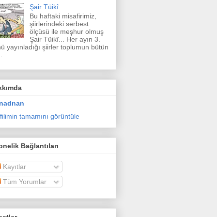
Şair Tüikî
Bu haftaki misafirimiz,
şiirlerindeki serbest
ölçüsü ile meşhur olmuş
Şair Tüikî... Her ayın 3.
ü yayınladığı şiirler toplumun bütün
.
kkımda
nadnan
filimin tamamını görüntüle
nelik Bağlantıları
Kayıtlar
Tüm Yorumlar
etler