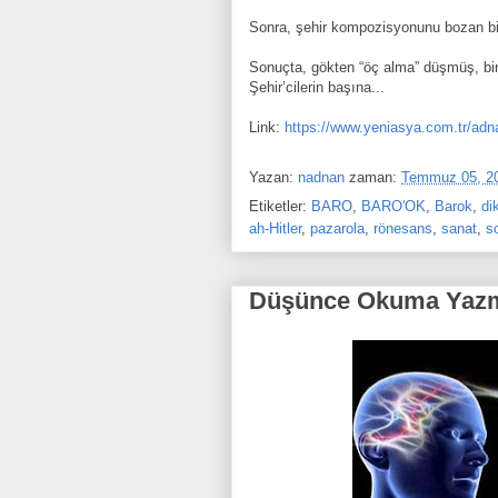
Sonra, şehir kompozisyonunu bozan bir 
Sonuçta, gökten “öç alma” düşmüş, biri 
Şehir’cilerin başına...
Link:
https://www.yeniasya.com.tr/adn
Yazan:
nadnan
zaman:
Temmuz 05, 2
Etiketler:
BARO
,
BARO'OK
,
Barok
,
di
ah-Hitler
,
pazarola
,
rönesans
,
sanat
,
s
Düşünce Okuma Yaz