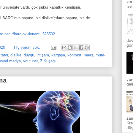
ver
ise
üniversite vardı, çok şükür kapattık kendisini.
BARO’nun başına, biri dislike’çıların başına, biri de
an-nacir/baro-ok-donemi_523502
dev
gör
020
Hiç yorum yok:
ktatör
,
dislike
,
duygu
,
ihtişam
,
kargaşa
,
kontrast
,
maaş
,
mute-
osyal medya
,
youtuber
,
Z Kuşağı
ma
var
gel
zam
Kre
düş