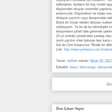
edilmişken, bunların bir kaç model aşa
düşünceleri okuyan sistemler yapılmış o
etrafımızda. Düşünürken ne kadar sessi
dinleyen yazılım veya donanımdan daha
Böyle bir fırsatı reklâm dünyası kull
söyleyeyim. Ya bir de bu teknolojiler k
iletişimlerini şifreli hale getirmek şekli
10 yıl sonraki yöneticilere yandaş olac
isimli yazılım izleri bulunan beş kamu g
Gel de Cem Karaca’nın “Bindik bir âlâ
Link:
http://www.yeniasya.com.tr/adn
Yazan:
nadnan
zaman:
Nisan 26, 2017
Etiketler:
beyin
,
bilim-kurgu
,
dokuyma
An
Öne Çıkan Yayın