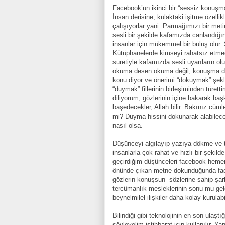
Facebook’un ikinci bir “sessiz konuşma
İnsan derisine, kulaktaki işitme özelli
çalışıyorlar yani. Parmağımızı bir meti
sesli bir şekilde kafamızda canlandığı
insanlar için mükemmel bir buluş olur. 
Kütüphanelerde kimseyi rahatsız etme
suretiyle kafamızda sesli uyarıların ol
okuma desen okuma değil, konuşma de
konu diyor ve önerimi “dokuymak” şekl
“duymak” fillerinin birleşiminden türet
diliyorum, gözlerinin içine bakarak baş
başedecekler, Allah bilir. Bakınız cüml
mi? Duyma hissini dokunarak alabilec
nasıl olsa.
Düşünceyi algılayıp yazıya dökme ve ten
insanlarla çok rahat ve hızlı bir şekil
geçirdiğim düşünceleri facebook hemen
önünde çıkan metne dokunduğunda fac
gözlerin konuşsun” sözlerine sahip şark
tercümanlık mesleklerinin sonu mu gel
beynelmilel ilişkiler daha kolay kurulab
Bilindiği gibi teknolojinin en son ulaş
söyleyelim istihbarat için kullanılır. 