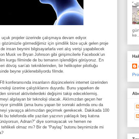
gün
ke..
ı uçuk projeler üzerinde çalışmaya devam ediyor.
gözümüzle görmediğimiz için şimdilik bize uçuk gelen proje
ri de insan beynini bilgisayarlarla veri alış verişi yapabilecek
Elon Musk ve Bryan Johnson gibi girişimcilerle Facebook’un
Ha
ilim kurgu filminde de bu temanın işlendiğini görüyoruz. En
ileri dövüş san’atı tekniklerinden, bir helikopter pilotluğu
isinde beyne yüklenebiliyordu filmde.
Pro
ı F8 konferansında insanların düşüncelerini internet üzerinden
knoloji üzerine çalıştıklarını duyurdu. Bunu yaparken de
Abo
en sinirsel aktivitelerdeki değişimi takip edeceklermiş.
limeyi algılayan bir teknoloji olacak. Aklımızdan geçen her
iyor şimdilik (ama bunu yapan bir sonraki adımda onu da
elimeyi yavaşça aklımızdan geçirmek gerekecek. Dakikada 100
i bu telefonda elle yazılan yazının yaklaşık beş katına
üşünüyorsun, Adnan?” diye sormayacak ve hemen ne
tehlikeli olmaz mı? Bir de “Paylaş” butonu beynimizde mi
a?
Twe