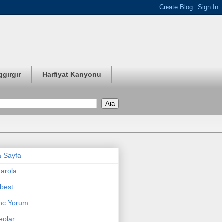
ggırgır
Harfiyat Kanyonu
 Sayfa
arola
best
nc Yorum
eolar