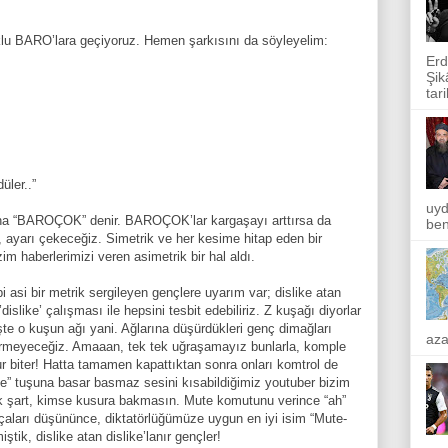
klu BARO’lara geçiyoruz. Hemen şarkısını da söyleyelim:
Erd
Şik
tar
üler..”
uyd
a “BAROÇOK” denir. BAROÇOK’lar kargaşayı arttırsa da
ben
, ayarı çekeceğiz. Simetrik ve her kesime hitap eden bir
m haberlerimizi veren asimetrik bir hal aldı.
i asi bir metrik sergileyen gençlere uyarım var; dislike atan
dislike’ çalışması ile hepsini tesbit edebiliriz. Z kuşağı diyorlar
İşte o kuşun ağı yani. Ağlarına düşürdükleri genç dimağları
aza
yedirmeyeceğiz. Amaaan, tek tek uğraşamayız bunlarla, komple
ur biter! Hatta tamamen kapattıktan sonra onları komtrol de
te” tuşuna basar basmaz sesini kısabildiğimiz youtuber bizim
örlük şart, kimse kusura bakmasın. Mute komutunu verince “ah”
rçaları düşününce, diktatörlüğümüze uygun en iyi isim “Mute-
ştik, dislike atan dislike’lanır gençler!