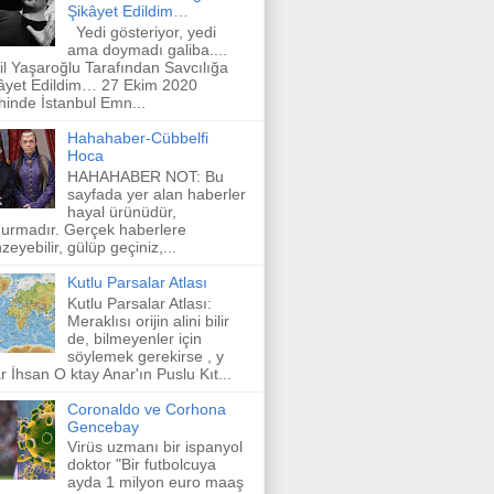
Şikâyet Edildim…
Yedi gösteriyor, yedi
ama doymadı galiba....
il Yaşaroğlu Tarafından Savcılığa
âyet Edildim… 27 Ekim 2020
ihinde İstanbul Emn...
Hahahaber-Cübbelfi
Hoca
HAHAHABER NOT: Bu
sayfada yer alan haberler
hayal ürünüdür,
urmadır. Gerçek haberlere
zeyebilir, gülüp geçiniz,...
Kutlu Parsalar Atlası
Kutlu Parsalar Atlası:
Meraklısı orijin alini bilir
de, bilmeyenler için
söylemek gerekirse , y
r İhsan O ktay Anar'ın Puslu Kıt...
Coronaldo ve Corhona
Gencebay
Virüs uzmanı bir ispanyol
doktor "Bir futbolcuya
ayda 1 milyon euro maaş