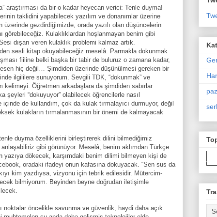
” araştırması da bir o kadar heyecan verici: Tenle duyma!
Twe
klerinin taklidini yapabilecek yazılım ve donanımlar üzerine
n üzerinde gezdirdiğimizde, orada yazılı olan düşüncelerin
nı görebileceğiz. Kulaklıklardan hoşlanmayan benim gibi
Sesi dışarı veren kulaklık problemi kalmaz artık.
Kat
den sesli kitap okuyabileceğiz meselâ. Parmakla dokunmak
Ge
uşması fiiline belki başka bir tabir de buluruz o zamana kadar,
sen hiç değil… Şimdiden üzerinde düşünülmesi gereken bir
Har
inde ilgililere sunuyorum. Sevgili TDK, “dokunmak” ve
tim kelimeyi. Öğretmen arkadaşlara da şimdiden sabırlar
paz
ka şeyleri “dokuyuyor” olabilecek öğrencilerle nasıl
e içinde de kullandım, çok da kulak tırmalayıcı durmuyor, değil
ser
eksek kulakların tırmalanmasının bir önemi de kalmayacak
le duyma özelliklerini birleştirerek dilini bilmediğimiz
To
de anlaşabiliriz gibi görünüyor. Meselâ, benim aklımdan Türkçe
 yazıya dökecek, karşımdaki benim dilimi bilmeyen kişi de
ebook, oradaki ifadeyi onun kafasına dokuyacak. “Sen sus da
ıyı kim yazdıysa, vizyonu için tebrik edilesidir. Mütercim-
ecek bilmiyorum. Beyinden beyne doğrudan iletişimle
ilecek.
Tra
tığı noktalar öncelikle savunma ve güvenlik, haydi daha açık
Yani muhtemelen şu anda daha gelişmiş teknolojiler elde