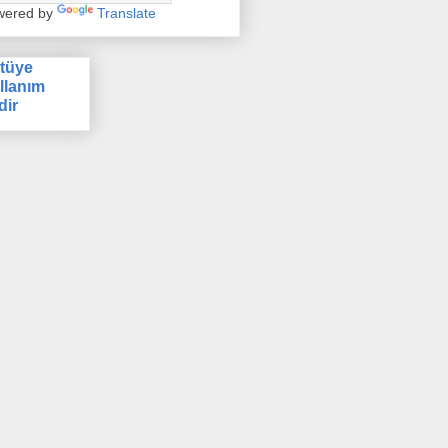
wered by
Translate
tüye
llanım
dir