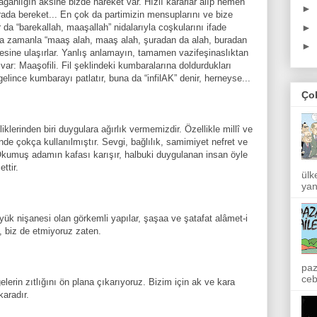
anlığın aksine bizde hareket var. Hızlı kararlar alıp hemen
►
ada bereket... En çok da partimizin mensuplarını ve bize
►
r da “barekallah, maaşallah” nidalarıyla coşkularını ifade
yolda zamanla “maaş alah, maaş alah, şuradan da alah, buradan
►
besine ulaşırlar. Yanlış anlamayın, tamamen vazifeşinaslıktan
 var: Maaşofili. Fil şeklindeki kumbaralarına doldurdukları
ince kumbarayı patlatır, buna da “infilAK” denir, herneyse...
Ço
erinden biri duygulara ağırlık vermemizdir. Özellikle millî ve
de çokça kullanılmıştır. Sevgi, bağlılık, samimiyet nefret ve
 Okumuş adamın kafası karışır, halbuki duygulanan insan öyle
ettir.
ülk
yan
üyük nişanesi olan görkemli yapılar, şaşaa ve şatafat alâmet-i
z, biz de etmiyoruz zaten.
paz
ceb
elerin zıtlığını ön plana çıkarıyoruz. Bizim için ak ve kara
aradır.