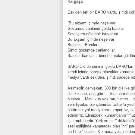
Kargaşa
Eskiden tek bir BARO vardı, şimdi ço
“Bu akşam içimde neşe var
Gözümde canlandı çoklu barolar
Sevinçten ağlamak istiyorum
Bu akşam içimde neşe var
Barolar… Barolar…
Şimdi gözümde canlandılar
Barolar, barolar… beni bu aralar güldürd
BARO’OK döneminin çoklu BARO’ların
kendi içinde barışık olacaklar zamanla
medya vardı eskiden, şimdi sadece bizi
Asimetrik demişken, 300 bin dislike gib
dislike’lanır, ona göre... Tersine mühen’
bunlara... Mavi kuş yok mu, twitter... 
zehirliyorlar. Gençlerimizi twitter’a 
bütün sosyal medyalarını kapatırız, ol
edebiliriz. Elimizdeki kumandanın “mu
için muteberdir. Yerli ve millî diktat
sesi eşliğinde kapanacak olan “hit” pa
ah-Hitler” olabilir. Kızmaca yok, ne demi