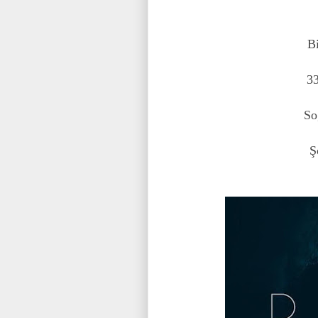
Bi
33
So
Ş