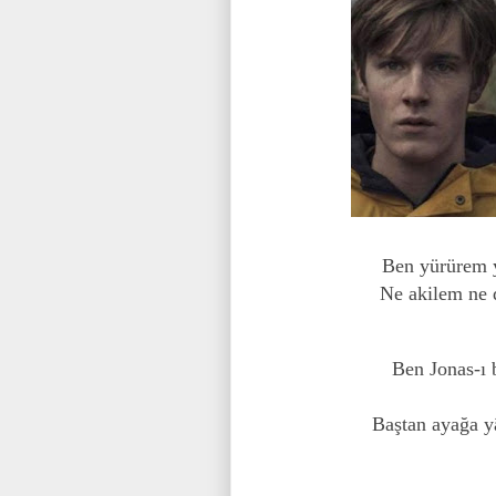
Ben yürürem y
Ne akilem ne d
Ben Jonas-ı 
Baştan ayağa y