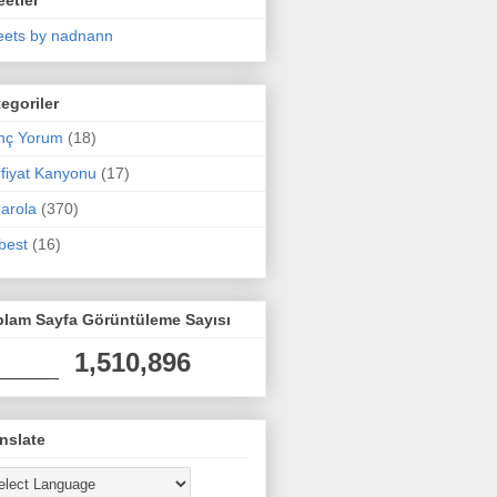
ets by nadnann
egoriler
nç Yorum
(18)
fiyat Kanyonu
(17)
arola
(370)
best
(16)
plam Sayfa Görüntüleme Sayısı
1,510,896
nslate