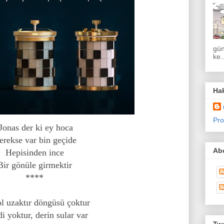
gün
ke..
Ha
Pro
Jonas der ki ey hoca
erekse v
ar bin geçide
Abo
Hepisinden ince
B
ir gönüle girmektir
****
l uzaktır döngüsü çoktur
i yoktur, derin sular var
Twe