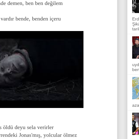
nde demen, ben ben değilem
 vardır bende, benden içeru
Erd
Şik
tar
uyd
ben
aza
s öldü deyu sela verirler
vrendeki Jonas'mış, yolcular ölmez