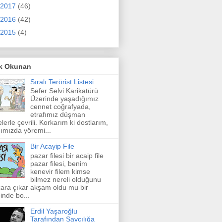
2017
(46)
2016
(42)
2015
(4)
k Okunan
Sıralı Terörist Listesi
Sefer Selvi Karikatürü
Üzerinde yaşadığımız
cennet coğrafyada,
etrafımız düşman
elerle çevrili. Korkarım ki dostlarım,
ımızda yöremi...
Bir Acayip File
pazar filesi bir acaip file
pazar filesi, benim
kenevir filem kimse
bilmez nereli olduğunu
ara çıkar akşam oldu mu bir
inde bo...
Erdil Yaşaroğlu
Tarafından Savcılığa