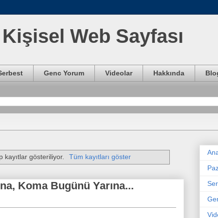
Kişisel Web Sayfası
Serbest
Genc Yorum
Videolar
Hakkında
Blo
Ana
 kayıtlar gösteriliyor.
Tüm kayıtları göster
Paz
Ser
ına, Koma Bugünü Yarına...
Ge
Vid