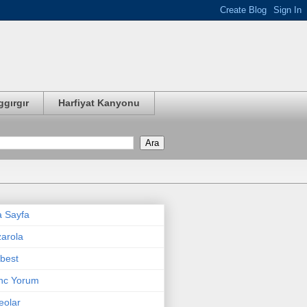
ggırgır
Harfiyat Kanyonu
 Sayfa
arola
best
nc Yorum
eolar