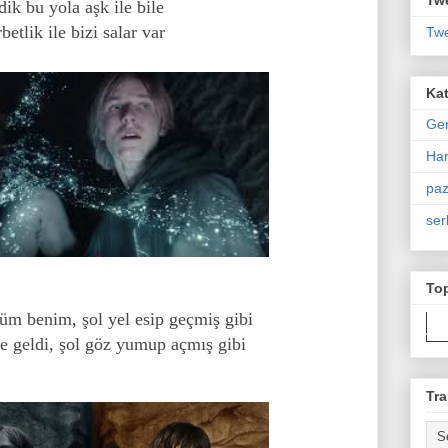
dik bu yola aşk ile bile
betlik ile bizi salar var
Twe
Kat
Ge
Har
paz
ser
To
üm benim, şol yel esip geçmiş gibi
e geldi, şol göz yumup açmış gibi
Tra