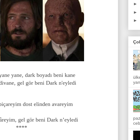
►
►
►
Ço
ane yane, dark boyadı beni kane
ülk
ivane, gel gör beni Dark n'eyledi
yan
biçareyim dost elinden avareyim
paz
âreyim, gel gör beni Dark n’eyledi
ceb
****