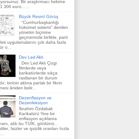
iyorsunuz. Bir araştırmacı hekime
 1.300 euro......
Büyük Resmî Görüş
“Cumhurbaşkanlığı
hükümet sistemi” denilen
yönetim biçmine
geçmemizle birlikte, parti
leti uygulamalarını çok daha fazla
ür o...
Dev Led Aklı
Dev Led Aklı Çizgi
filmlerde veya
karikatürlerde sıkça
rastlanan bir durum
dır; birinin aklına parlak bir fikrin
mesi âniden belir...
Dezenflasyon ve
Dezenfeksiyon
İbrahim Özdabak
Karikatürü Yine bir
enflasyon açıklama
anı, aldı bu TÜİK, gönlümü...
diler, faizler ve işsizlik oranları hızla
...