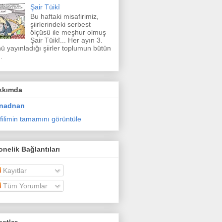
Şair Tüikî
Bu haftaki misafirimiz,
şiirlerindeki serbest
ölçüsü ile meşhur olmuş
Şair Tüikî... Her ayın 3.
ü yayınladığı şiirler toplumun bütün
.
kkımda
nadnan
filimin tamamını görüntüle
nelik Bağlantıları
Kayıtlar
Tüm Yorumlar
etler