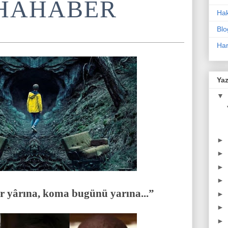
HAHABER
Ha
Blo
Har
Yaz
▼
►
►
►
►
r yârına, koma bugünü yarına...”
►
►
►