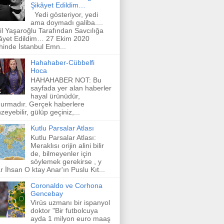
Şikâyet Edildim…
Yedi gösteriyor, yedi
ama doymadı galiba....
il Yaşaroğlu Tarafından Savcılığa
âyet Edildim… 27 Ekim 2020
ihinde İstanbul Emn...
Hahahaber-Cübbelfi
Hoca
HAHAHABER NOT: Bu
sayfada yer alan haberler
hayal ürünüdür,
urmadır. Gerçek haberlere
zeyebilir, gülüp geçiniz,...
Kutlu Parsalar Atlası
Kutlu Parsalar Atlası:
Meraklısı orijin alini bilir
de, bilmeyenler için
söylemek gerekirse , y
r İhsan O ktay Anar'ın Puslu Kıt...
Coronaldo ve Corhona
Gencebay
Virüs uzmanı bir ispanyol
doktor "Bir futbolcuya
ayda 1 milyon euro maaş