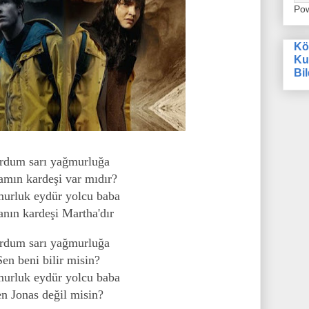
Po
Kö
Ku
Bil
rdum sarı yağmurluğa
mın kardeşi var mıdır?
urluk eydür yolcu baba
nın kardeşi Martha'dır
rdum sarı yağmurluğa
Sen beni bilir misin?
urluk eydür yolcu baba
n Jonas değil misin?