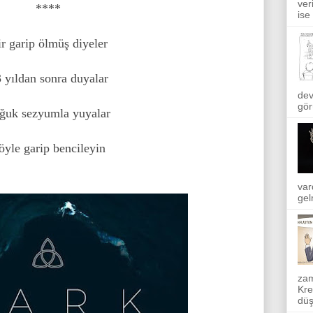
ver
****
ise
r garip ölmüş diyeler
 yıldan sonra duyalar
dev
gör
ğuk sezyumla yuyalar
öyle garip bencileyin
var
gel
zam
Kre
düş