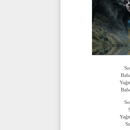
So
Baba
Yağm
Baba
So
Yağm
Se