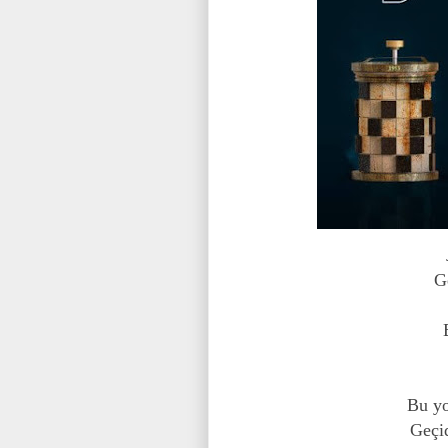
G
Bu yo
Geçid