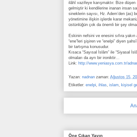
ilâhî vazifeye karışmaktır. Bize düşen
gelmiştir ki kendilerine inanan insan 
sineklerin sayısı, Hz. Adem’den (as) b
yönetimine ilişkin işlerde karar meka
üstünlüğün çok da önemli bir şey olmad
Eskinin nefsini ve enesini sıfıra yakın
“ene”leri şişiren ve “enelpi” diyen şahs
bir tartışma konusudur.
Kısaca “Sayısal İslâm” ile “Siyasal İsl
olmaları da ayrı bir ironiktir…
Link:
http://www.yeniasya.com.tr/adna
Yazan:
nadnan
zaman:
Ağustos 15, 2
Etiketler:
enelpi
,
ihlas
,
islam
,
kişisel g
An
Öne Çıkan Yayın