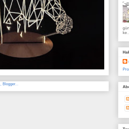
gün
ke..
Ha
Pro
Abo
Twe