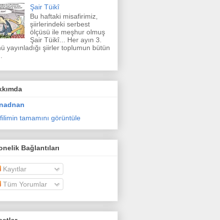
Şair Tüikî
Bu haftaki misafirimiz,
şiirlerindeki serbest
ölçüsü ile meşhur olmuş
Şair Tüikî... Her ayın 3.
ü yayınladığı şiirler toplumun bütün
.
kkımda
nadnan
filimin tamamını görüntüle
nelik Bağlantıları
Kayıtlar
Tüm Yorumlar
etler