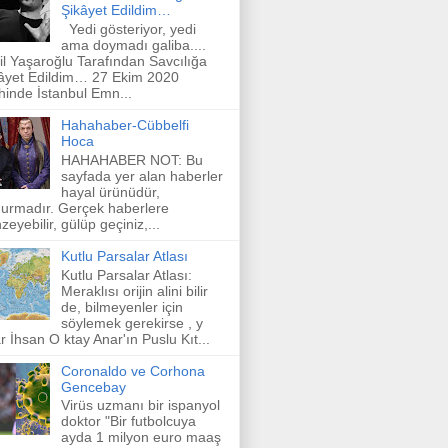
Şikâyet Edildim…
Yedi gösteriyor, yedi
ama doymadı galiba....
il Yaşaroğlu Tarafından Savcılığa
âyet Edildim… 27 Ekim 2020
ihinde İstanbul Emn...
Hahahaber-Cübbelfi
Hoca
HAHAHABER NOT: Bu
sayfada yer alan haberler
hayal ürünüdür,
urmadır. Gerçek haberlere
zeyebilir, gülüp geçiniz,...
Kutlu Parsalar Atlası
Kutlu Parsalar Atlası:
Meraklısı orijin alini bilir
de, bilmeyenler için
söylemek gerekirse , y
r İhsan O ktay Anar'ın Puslu Kıt...
Coronaldo ve Corhona
Gencebay
Virüs uzmanı bir ispanyol
doktor "Bir futbolcuya
ayda 1 milyon euro maaş