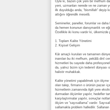
Öyle ki, bazen çok yeni bir mefhum da
yeni, uzmanları nerede ve ne zaman y
ilk duyulduğu anda, “bismillah” deyip 
attığını öğrendik meselâ.
Seminerler, paneller, forumlar ve daha b
da hemen konunun danışmanlık ve eğit
Özellikle iki konu vardır ki, ülkemizd
1. Toplam Kalite Yönetimi
2. Kişisel Gelişim
Kâr amaçlı kurulan ve tamamen dünyevî 
inanılan bu iki mefhum, pekâlâ dinî ce
hizmetleri bu sayede daha profesyonel 
da, yalnız bizim için tedennî dünyası ol
halistir muhakkak.
Kalite yönetimi yapabilmek için ölçme y
olan talep, firmanın o ürünün pazarı iç
hizmetlerin zamanında ilgili yere eksi
durmadan ölçümler yapılır, hedefler tanım
karşılaştırmalar yapılır, sonuçlar notlan
ölçüm ve “sayısallama” vardır. Sayıs
sallamakla problem halledilir. Sallanan 