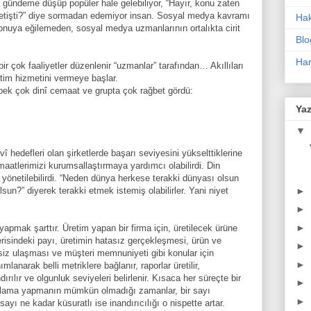
 gündeme düşüp popüler hale gelebiliyor, “Hayır, konu zaten
etişti?” diye sormadan edemiyor insan. Sosyal medya kavramı
Ha
konuya eğilemeden, sosyal medya uzmanlarının ortalıkta cirit
Blo
Har
ir çok faaliyetler düzenlenir “uzmanlar” tarafından… Akıllıları
im hizmetini vermeye başlar.
e pek çok dinî cemaat ve grupta çok rağbet gördü:
Yaz
▼
hedefleri olan şirketlerde başarı seviyesini yükselttiklerine
maatlerimizi kurumsallaştırmaya yardımcı olabilirdi. Din
yönetilebilirdi. “Neden dünya herkese terakki dünyası olsun
►
sun?” diyerek terakki etmek istemiş olabilirler. Yani niyet
►
►
apmak şarttır. Üretim yapan bir firma için, üretilecek ürüne
erisindeki payı, üretimin hatasız gerçekleşmesi, ürün ve
►
ksiz ulaşması ve müşteri memnuniyeti gibi konular için
►
lanarak belli metriklere bağlanır, raporlar üretilir,
dırılır ve olgunluk seviyeleri belirlenir. Kısaca her süreçte bir
►
allama yapmanın mümkün olmadığı zamanlar, bir sayı
►
sayı ne kadar küsuratlı ise inandırıcılığı o nispette artar.