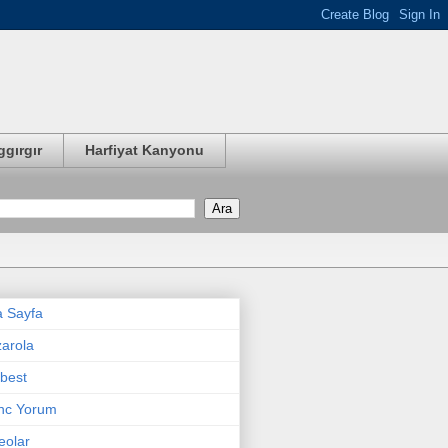
ggırgır
Harfiyat Kanyonu
 Sayfa
arola
best
nc Yorum
eolar