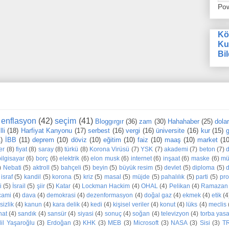
Po
Kö
Ku
Bil
enflasyon
(42)
seçim
(41)
Bloggırgır
(36)
zam
(30)
Hahahaber
(25)
dola
li
(18)
Harfiyat Kanyonu
(17)
serbest
(16)
vergi
(16)
üniversite
(16)
kur
(15)
g
1)
İBB
(11)
deprem
(10)
döviz
(10)
eğitim
(10)
faiz
(10)
maaş
(10)
market
(10
er
(8)
fiyat
(8)
saray
(8)
türkü
(8)
Korona Virüsü
(7)
YSK
(7)
akademi
(7)
beton
(7)
bilgisayar
(6)
borç
(6)
elektrik
(6)
elon musk
(6)
internet
(6)
inşaat
(6)
maske
(6)
mü
)
Nebati
(5)
aktroll
(5)
bahçeli
(5)
beyin
(5)
büyük resim
(5)
devlet
(5)
diploma
(5)
d
israf
(5)
kandil
(5)
korona
(5)
kriz
(5)
masal
(5)
müjde
(5)
pahalılık
(5)
parti
(5)
pr
i
(5)
İsrail
(5)
şiir
(5)
Katar
(4)
Lockman Hackim
(4)
OHAL
(4)
Pelikan
(4)
Ramazan
cami
(4)
dava
(4)
demokrasi
(4)
dezenformasyon
(4)
doğal gaz
(4)
ekmek
(4)
etik
(4
sizlik
(4)
kanun
(4)
kara delik
(4)
kedi
(4)
kişisel veriler
(4)
konut
(4)
lüks
(4)
meclis
nat
(4)
sandık
(4)
sansür
(4)
siyasi
(4)
sonuç
(4)
soğan
(4)
televizyon
(4)
torba yas
dil Yaşaroğlu
(3)
Erdoğan
(3)
KHK
(3)
MEB
(3)
Microsoft
(3)
NASA
(3)
Sisi
(3)
T