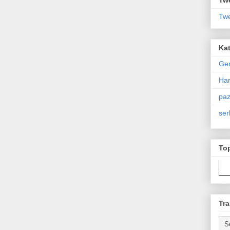
Twe
Kat
Ge
Har
paz
ser
To
Tra