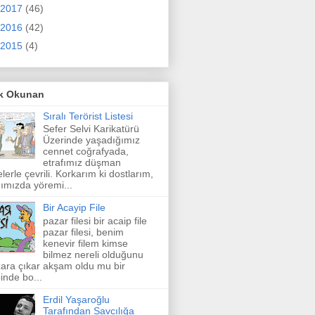
2017
(46)
2016
(42)
2015
(4)
k Okunan
Sıralı Terörist Listesi
Sefer Selvi Karikatürü
Üzerinde yaşadığımız
cennet coğrafyada,
etrafımız düşman
elerle çevrili. Korkarım ki dostlarım,
ımızda yöremi...
Bir Acayip File
pazar filesi bir acaip file
pazar filesi, benim
kenevir filem kimse
bilmez nereli olduğunu
ara çıkar akşam oldu mu bir
inde bo...
Erdil Yaşaroğlu
Tarafından Savcılığa