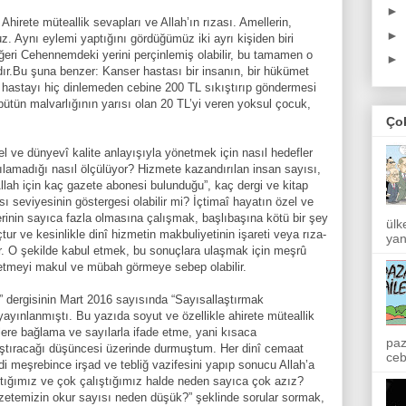
►
 Ahirete müteallik sevapları ve Allah’ın rızası. Amellerin,
►
oruz. Aynı eylemi yaptığını gördüğümüz iki ayrı kişiden biri
ğeri Cehennemdeki yerini perçinlemiş olabilir, bu tamamen o
►
lıdır.Bu şuna benzer: Kanser hastası bir insanın, bir hükümet
hastayı hiç dinlemeden cebine 200 TL sıkıştırıp göndermesi
bütün malvarlığının yarısı olan 20 TL’yi veren yoksul çocuk,
Ço
el ve dünyevî kalite anlayışıyla yönetmek için nasıl hedefler
şılamadığı nasıl ölçülüyor? Hizmete kazandırılan insan sayısı,
Allah için kaç gazete abonesi bulunduğu”, kaç dergi ve kitap
zası seviyesinin göstergesi olabilir mi? İçtimaî hayatın özel ve
rinin sayıca fazla olmasına çalışmak, başlıbaşına kötü bir şey
ülk
ur ve kesinlikle dinî hizmetin makbuliyetinin işareti veya rıza-
yan
dir. O şekilde kabul etmek, bu sonuçlara ulaşmak için meşrû
etmeyi makul ve mübah görmeye sebep olabilir.
” dergisinin Mart 2016 sayısında “Sayısallaştırmak
 yayınlanmıştı. Bu yazıda soyut ve özellikle ahirete müteallik
lere bağlama ve sayılarla ifade etme, yani kısaca
paz
laştıracağı düşüncesi üzerinde durmuştum. Her dinî cemaat
ceb
 meşrebince irşad ve tebliğ vazifesini yapıp sonucu Allah’a
aptığımız ve çok çalıştığımız halde neden sayıca çok azız?
zetemizin okur sayısı neden düşük?” şeklinde sorular sormak,