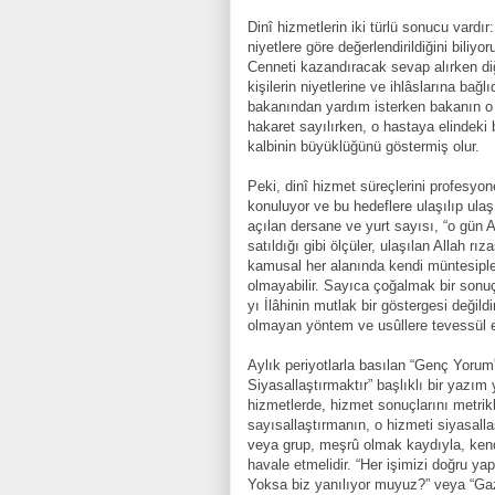
Dinî hizmetlerin iki türlü sonucu vardır:
niyetlere göre değerlendirildiğini biliy
Cenneti kazandıracak sevap alırken di
kişilerin niyetlerine ve ihlâslarına bağ
bakanından yardım isterken bakanın o 
hakaret sayılırken, o hastaya elindeki 
kalbinin büyüklüğünü göstermiş olur.
Peki, dinî hizmet süreçlerini profesyon
konuluyor ve bu hedeflere ulaşılıp ula
açılan dersane ve yurt sayısı, “o gün 
satıldığı gibi ölçüler, ulaşılan Allah rı
kamusal her alanında kendi müntesiple
olmayabilir. Sayıca çoğalmak bir sonuçt
yı İlâhinin mutlak bir göstergesi değil
olmayan yöntem ve usûllere tevessül 
Aylık periyotlarla basılan “Genç Yorum
Siyasallaştırmaktır” başlıklı bir yazım
hizmetlerde, hizmet sonuçlarını metrik
sayısallaştırmanın, o hizmeti siyasal
veya grup, meşrû olmak kaydıyla, kendi
havale etmelidir. “Her işimizi doğru y
Yoksa biz yanılıyor muyuz?” veya “Ga