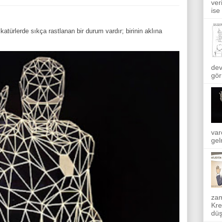
ver
ise
atürlerde sıkça rastlanan bir durum vardır; birinin aklına
dev
gör
var
gel
zam
Kre
düş