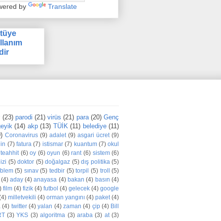
wered by
Translate
tüye
llanım
dir
r
(23)
parodi
(21)
virüs
(21)
para
(20)
Genç
eyik
(14)
akp
(13)
TÜİK
(11)
belediye
(11)
)
Coronavirus
(9)
adalet
(9)
asgari ücret
(9)
din
(7)
fatura
(7)
istismar
(7)
kuantum
(7)
okul
teahhit
(6)
oy
(6)
oyun
(6)
rant
(6)
sistem
(6)
izi
(5)
doktor
(5)
doğalgaz
(5)
dış politika
(5)
oblem
(5)
sınav
(5)
tedbir
(5)
torpil
(5)
troll
(5)
(4)
aday
(4)
anayasa
(4)
bakan
(4)
basın
(4)
)
film
(4)
fizik
(4)
futbol
(4)
gelecek
(4)
google
(4)
milletvekili
(4)
orman yangını
(4)
paket
(4)
a
(4)
twitter
(4)
yalan
(4)
zaman
(4)
çip
(4)
Bill
RT
(3)
YKS
(3)
algoritma
(3)
araba
(3)
at
(3)