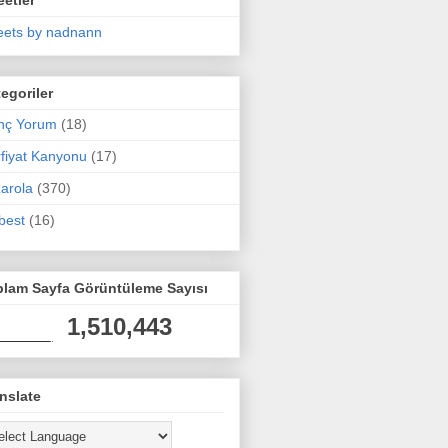
ets by nadnann
egoriler
nç Yorum
(18)
fiyat Kanyonu
(17)
arola
(370)
best
(16)
plam Sayfa Görüntüleme Sayısı
1,510,443
nslate