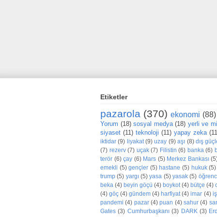
Etiketler
pazarola
(370)
ekonomi
(88)
Yorum
(18)
sosyal medya
(18)
yerli ve mil
siyaset
(11)
teknoloji
(11)
yapay zeka
(1
iktidar
(9)
liyakat
(9)
uzay
(9)
aşı
(8)
dış güçl
(7)
rezerv
(7)
uçak
(7)
Filistin
(6)
banka
(6)
terör
(6)
çay
(6)
Mars
(5)
Merkez Bankası
(5
emekli
(5)
gençler
(5)
hastane
(5)
hukuk
(5)
trump
(5)
yargı
(5)
yasa
(5)
yasak
(5)
öğrenc
beka
(4)
beyin göçü
(4)
boykot
(4)
bütçe
(4)
(4)
göç
(4)
gündem
(4)
harfiyat
(4)
imar
(4)
iş
pandemi
(4)
pazar
(4)
puan
(4)
sahur
(4)
sa
Gates
(3)
Cumhurbaşkanı
(3)
DARK
(3)
Er