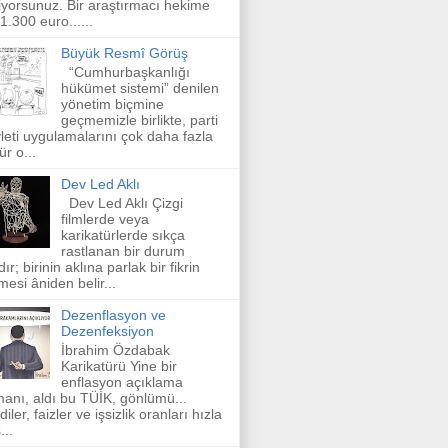
iyorsunuz. Bir araştırmacı hekime
 1.300 euro......
Büyük Resmî Görüş
“Cumhurbaşkanlığı
hükümet sistemi” denilen
yönetim biçmine
geçmemizle birlikte, parti
leti uygulamalarını çok daha fazla
ür o...
Dev Led Aklı
Dev Led Aklı Çizgi
filmlerde veya
karikatürlerde sıkça
rastlanan bir durum
dır; birinin aklına parlak bir fikrin
mesi âniden belir...
Dezenflasyon ve
Dezenfeksiyon
İbrahim Özdabak
Karikatürü Yine bir
enflasyon açıklama
anı, aldı bu TÜİK, gönlümü...
diler, faizler ve işsizlik oranları hızla
...