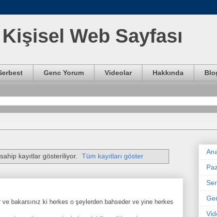
Kişisel Web Sayfası
Serbest
Genc Yorum
Videolar
Hakkında
Blo
Ana
sahip kayıtlar gösteriliyor.
Tüm kayıtları göster
Paz
Ser
Ge
r ve bakarsınız ki herkes o şeylerden bahseder ve yine herkes
Vid