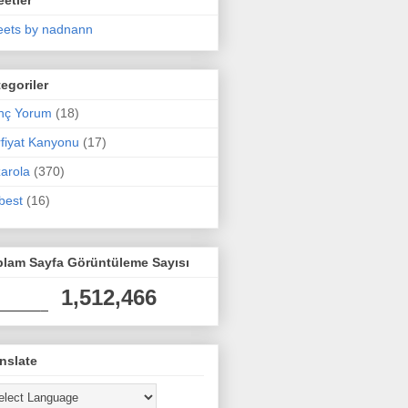
ets by nadnann
egoriler
nç Yorum
(18)
fiyat Kanyonu
(17)
arola
(370)
best
(16)
plam Sayfa Görüntüleme Sayısı
1,512,466
nslate