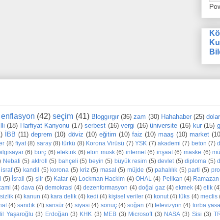
Po
Kö
Ku
Bil
enflasyon
(42)
seçim
(41)
Bloggırgır
(36)
zam
(30)
Hahahaber
(25)
dola
li
(18)
Harfiyat Kanyonu
(17)
serbest
(16)
vergi
(16)
üniversite
(16)
kur
(15)
g
1)
İBB
(11)
deprem
(10)
döviz
(10)
eğitim
(10)
faiz
(10)
maaş
(10)
market
(10
er
(8)
fiyat
(8)
saray
(8)
türkü
(8)
Korona Virüsü
(7)
YSK
(7)
akademi
(7)
beton
(7)
bilgisayar
(6)
borç
(6)
elektrik
(6)
elon musk
(6)
internet
(6)
inşaat
(6)
maske
(6)
mü
)
Nebati
(5)
aktroll
(5)
bahçeli
(5)
beyin
(5)
büyük resim
(5)
devlet
(5)
diploma
(5)
d
israf
(5)
kandil
(5)
korona
(5)
kriz
(5)
masal
(5)
müjde
(5)
pahalılık
(5)
parti
(5)
pr
i
(5)
İsrail
(5)
şiir
(5)
Katar
(4)
Lockman Hackim
(4)
OHAL
(4)
Pelikan
(4)
Ramazan
cami
(4)
dava
(4)
demokrasi
(4)
dezenformasyon
(4)
doğal gaz
(4)
ekmek
(4)
etik
(4
sizlik
(4)
kanun
(4)
kara delik
(4)
kedi
(4)
kişisel veriler
(4)
konut
(4)
lüks
(4)
meclis
nat
(4)
sandık
(4)
sansür
(4)
siyasi
(4)
sonuç
(4)
soğan
(4)
televizyon
(4)
torba yas
dil Yaşaroğlu
(3)
Erdoğan
(3)
KHK
(3)
MEB
(3)
Microsoft
(3)
NASA
(3)
Sisi
(3)
T