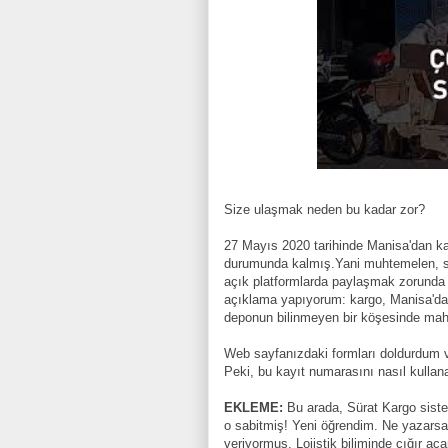
Size ulaşmak neden bu kadar zor?
27 Mayıs 2020
tarihinde Manisa'dan k
durumunda kalmış.Yani
muhtemelen, s
açık platformlarda paylaşmak zorunda 
açıklama yapıyorum: kargo, Manisa'dan İ
deponun bilinmeyen bir köşesinde mahzu
Web sayfanızdaki formları doldurdum v
Peki, bu kayıt numarasını nasıl kullan
EKLEME:
Bu arada, Sürat Kargo siste
o sabitmiş! Yeni öğrendim. Ne yazars
veriyormuş. Lojistik biliminde çığır aç