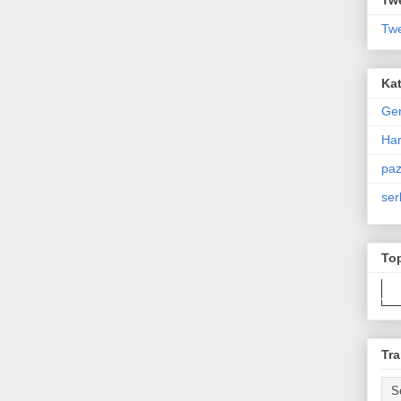
Twe
Kat
Ge
Har
paz
ser
To
Tra