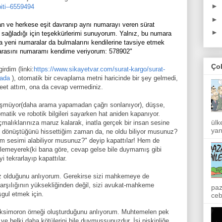
►
iti--6559494
►
an ve herkese eşit davranıp aynı numarayı veren sürat
►
ni sağladığı için teşekkürlerimi sunuyorum. Yalnız, bu numara
ka yeni numaralar da bulmalarını kendilerine tavsiye etmek
marasını numaramı kendime veriyorum: 578902"
Ço
irdim (linki:
https://www.sikayetvar.com/surat-kargo/surat-
mada
), otomatik bir cevaplama metni haricinde bir şey gelmedi,
et attım, ona da cevap vermediniz.
düşmüyor(daha arama yapamadan çağrı sonlanıyor), düşse,
omatik ve robotik bilgileri sayarken hat aniden kapanıyor.
ülk
çmalıklarınıza maruz kalarak, inatla gerçek bir insan sesine
yan
e dönüştüğünü hissettiğim zaman da, ne oldu biliyor musunuz?
im sesimi alabiliyor musunuz?" deyip kapattılar! Hem de
klemeyerek(ki bana göre, cevap gelse bile duymamış gibi
 tekrarlayıp kapattılar.
anız olduğunu anlıyorum. Gerekirse sizi mahkemeye de
arşılığının yüksekliğinden değil, sizi avukat-mahkeme
paz
gul etmek için.
ceb
 oksimoron örneği oluşturduğunu anlıyorum. Muhtemelen pek
ve belki daha kötülerini bile duymuşsunuzdur. İşi pişkinliğe