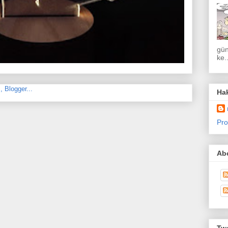
gün
ke..
Ha
Pro
Abo
Twe