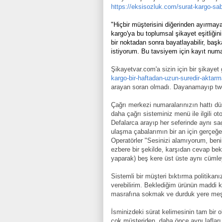
https://eksisozluk.com/surat-kargo-sab
"Hiçbir müşterisini diğerinden ayırmay
kargo'ya bu toplumsal şikayet eşitliği
bir noktadan sonra bayatlayabilir, baş
istiyorum. Bu tavsiyem için kayıt nu
Şikayetvar.com'a sizin için bir şikayet g
kargo-bir-haftadan-uzun-suredir-aktar
arayan soran olmadı. Dayanamayıp twe
Çağrı merkezi numaralarınızın hattı 
daha çağrı sisteminiz menü ile ilgili ot
Defalarca arayıp her seferinde aynı sa
ulaşma çabalarımın bir an için gerçeğ
Operatörler "Sesinizi alamıyorum, ben
ezbere bir şekilde, karşıdan cevap be
yaparak) beş kere üst üste aynı cümleyi
Sistemli bir müşteri bıktırma politik
verebilirim. Beklediğim ürünün maddi k
masrafına sokmak ve durduk yere meş
İsminizdeki sürat kelimesinin tam bir
çok müşteriden, daha önce aynı lafları 