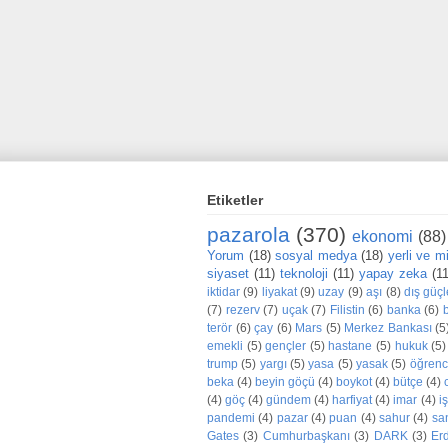
Etiketler
pazarola
(370)
ekonomi
(88)
Yorum
(18)
sosyal medya
(18)
yerli ve mil
siyaset
(11)
teknoloji
(11)
yapay zeka
(1
iktidar
(9)
liyakat
(9)
uzay
(9)
aşı
(8)
dış güçl
(7)
rezerv
(7)
uçak
(7)
Filistin
(6)
banka
(6)
terör
(6)
çay
(6)
Mars
(5)
Merkez Bankası
(5
emekli
(5)
gençler
(5)
hastane
(5)
hukuk
(5)
trump
(5)
yargı
(5)
yasa
(5)
yasak
(5)
öğrenc
beka
(4)
beyin göçü
(4)
boykot
(4)
bütçe
(4)
(4)
göç
(4)
gündem
(4)
harfiyat
(4)
imar
(4)
iş
pandemi
(4)
pazar
(4)
puan
(4)
sahur
(4)
sa
Gates
(3)
Cumhurbaşkanı
(3)
DARK
(3)
Er