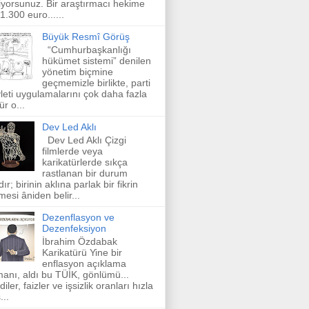
iyorsunuz. Bir araştırmacı hekime
 1.300 euro......
Büyük Resmî Görüş
“Cumhurbaşkanlığı
hükümet sistemi” denilen
yönetim biçmine
geçmemizle birlikte, parti
leti uygulamalarını çok daha fazla
ür o...
Dev Led Aklı
Dev Led Aklı Çizgi
filmlerde veya
karikatürlerde sıkça
rastlanan bir durum
dır; birinin aklına parlak bir fikrin
mesi âniden belir...
Dezenflasyon ve
Dezenfeksiyon
İbrahim Özdabak
Karikatürü Yine bir
enflasyon açıklama
anı, aldı bu TÜİK, gönlümü...
diler, faizler ve işsizlik oranları hızla
...