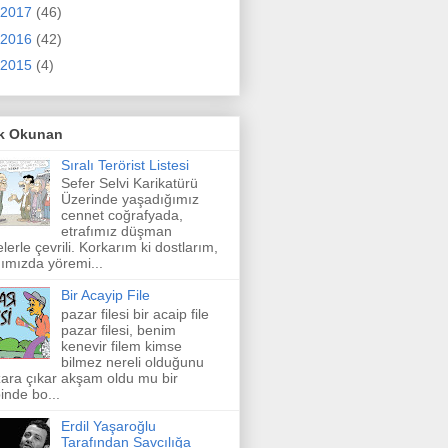
2017
(46)
2016
(42)
2015
(4)
k Okunan
Sıralı Terörist Listesi
Sefer Selvi Karikatürü
Üzerinde yaşadığımız
cennet coğrafyada,
etrafımız düşman
elerle çevrili. Korkarım ki dostlarım,
ımızda yöremi...
Bir Acayip File
pazar filesi bir acaip file
pazar filesi, benim
kenevir filem kimse
bilmez nereli olduğunu
ara çıkar akşam oldu mu bir
inde bo...
Erdil Yaşaroğlu
Tarafından Savcılığa