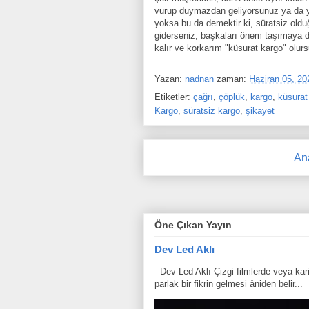
vurup duymazdan geliyorsunuz ya da y
yoksa bu da demektir ki, süratsiz old
giderseniz, başkaları önem taşımaya d
kalır ve korkarım "küsurat kargo" olurs
Yazan:
nadnan
zaman:
Haziran 05, 20
Etiketler:
çağrı
,
çöplük
,
kargo
,
küsurat
Kargo
,
süratsiz kargo
,
şikayet
An
Öne Çıkan Yayın
Dev Led Aklı
Dev Led Aklı Çizgi filmlerde veya karik
parlak bir fikrin gelmesi âniden belir...