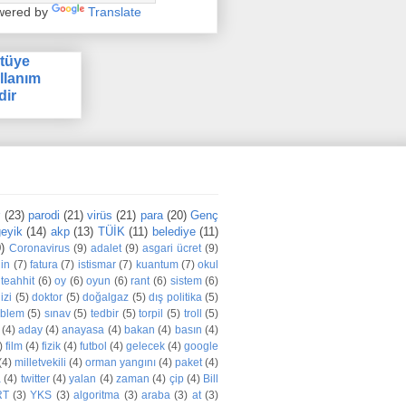
wered by
Translate
tüye
llanım
dir
r
(23)
parodi
(21)
virüs
(21)
para
(20)
Genç
eyik
(14)
akp
(13)
TÜİK
(11)
belediye
(11)
)
Coronavirus
(9)
adalet
(9)
asgari ücret
(9)
din
(7)
fatura
(7)
istismar
(7)
kuantum
(7)
okul
teahhit
(6)
oy
(6)
oyun
(6)
rant
(6)
sistem
(6)
izi
(5)
doktor
(5)
doğalgaz
(5)
dış politika
(5)
oblem
(5)
sınav
(5)
tedbir
(5)
torpil
(5)
troll
(5)
(4)
aday
(4)
anayasa
(4)
bakan
(4)
basın
(4)
)
film
(4)
fizik
(4)
futbol
(4)
gelecek
(4)
google
(4)
milletvekili
(4)
orman yangını
(4)
paket
(4)
a
(4)
twitter
(4)
yalan
(4)
zaman
(4)
çip
(4)
Bill
RT
(3)
YKS
(3)
algoritma
(3)
araba
(3)
at
(3)