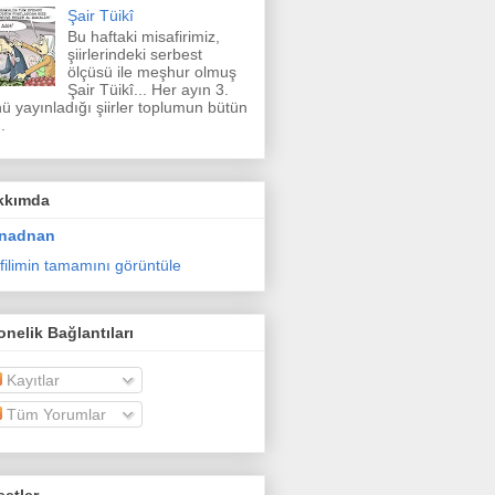
Şair Tüikî
Bu haftaki misafirimiz,
şiirlerindeki serbest
ölçüsü ile meşhur olmuş
Şair Tüikî... Her ayın 3.
ü yayınladığı şiirler toplumun bütün
.
kkımda
nadnan
filimin tamamını görüntüle
nelik Bağlantıları
Kayıtlar
Tüm Yorumlar
etler