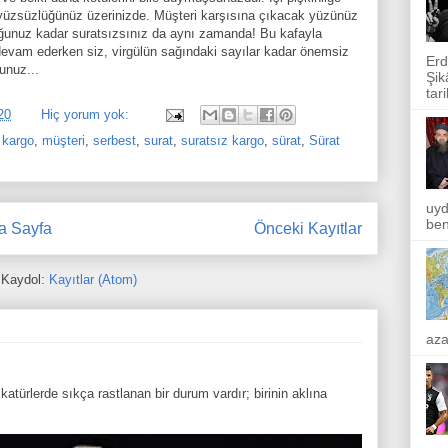
üzsüzlüğünüz üzerinizde. Müşteri karşısına çıkacak yüzünüz
uğunuz kadar suratsızsınız da aynı zamanda! Bu kafayla
evam ederken siz, virgülün sağındaki sayılar kadar önemsiz
Erd
unuz...
Şik
tar
20
Hiç yorum yok:
 kargo
,
müşteri
,
serbest
,
surat
,
suratsız kargo
,
sürat
,
Sürat
uyd
ben
a Sayfa
Önceki Kayıtlar
Kaydol:
Kayıtlar (Atom)
aza
atürlerde sıkça rastlanan bir durum vardır; birinin aklına