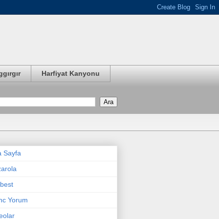
ggırgır
Harfiyat Kanyonu
 Sayfa
arola
best
nc Yorum
eolar