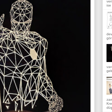
ver
ise
dev
gör
var
gel
zam
Kre
düş