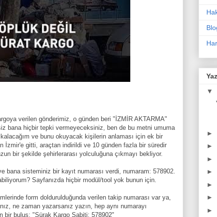
Ha
Blo
Har
Yaz
▼
argoya verilen gönderimiz, o günden beri "İZMİR AKTARMA"
iz bana hiçbir tepki vermeyeceksiniz, ben de bu metni umuma
►
kalacağım ve bunu okuyacak kişilerin anlaması için ek bir
zmir'e gitti, araçtan indirildi ve 10 günden fazla bir süredir
►
n bir şekilde şehirlerarası yolculuğuna çıkmayı bekliyor.
►
►
e bana sisteminiz bir kayıt numarası verdi, numaram: 578902.
abiliyorum? Sayfanızda hiçbir modül/tool yok bunun için.
►
►
mlerinde form doldurulduğunda verilen takip numarası var ya,
anız, ne zaman yazarsanız yazın, hep aynı numarayı
►
an bir buluş: "Sürak Kargo Sabiti: 578902"