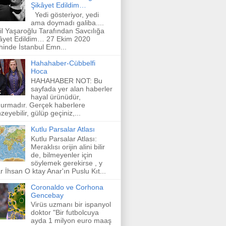
Şikâyet Edildim…
Yedi gösteriyor, yedi
ama doymadı galiba....
il Yaşaroğlu Tarafından Savcılığa
âyet Edildim… 27 Ekim 2020
ihinde İstanbul Emn...
Hahahaber-Cübbelfi
Hoca
HAHAHABER NOT: Bu
sayfada yer alan haberler
hayal ürünüdür,
urmadır. Gerçek haberlere
zeyebilir, gülüp geçiniz,...
Kutlu Parsalar Atlası
Kutlu Parsalar Atlası:
Meraklısı orijin alini bilir
de, bilmeyenler için
söylemek gerekirse , y
r İhsan O ktay Anar'ın Puslu Kıt...
Coronaldo ve Corhona
Gencebay
Virüs uzmanı bir ispanyol
doktor "Bir futbolcuya
ayda 1 milyon euro maaş