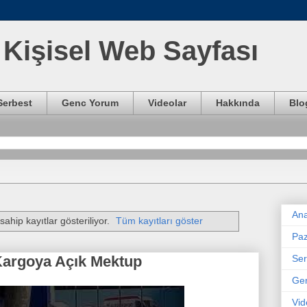
Kişisel Web Sayfası
Serbest
Genc Yorum
Videolar
Hakkında
Blo
Ana
sahip kayıtlar gösteriliyor.
Tüm kayıtları göster
Paz
Ser
 Kargoya Açık Mektup
Ge
Vid