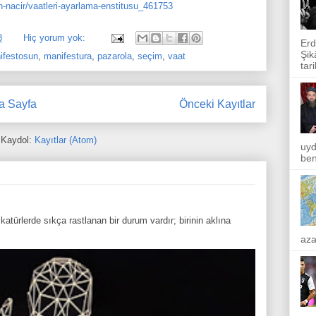
-nacir/vaatleri-ayarlama-enstitusu_461753
8
Hiç yorum yok:
Erd
Şik
ifestosun
,
manifestura
,
pazarola
,
seçim
,
vaat
tar
a Sayfa
Önceki Kayıtlar
Kaydol:
Kayıtlar (Atom)
uyd
ben
atürlerde sıkça rastlanan bir durum vardır; birinin aklına
aza