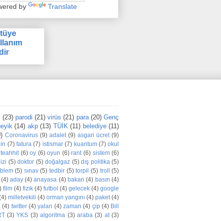
wered by
Translate
tüye
llanım
dir
r
(23)
parodi
(21)
virüs
(21)
para
(20)
Genç
eyik
(14)
akp
(13)
TÜİK
(11)
belediye
(11)
)
Coronavirus
(9)
adalet
(9)
asgari ücret
(9)
din
(7)
fatura
(7)
istismar
(7)
kuantum
(7)
okul
teahhit
(6)
oy
(6)
oyun
(6)
rant
(6)
sistem
(6)
izi
(5)
doktor
(5)
doğalgaz
(5)
dış politika
(5)
oblem
(5)
sınav
(5)
tedbir
(5)
torpil
(5)
troll
(5)
(4)
aday
(4)
anayasa
(4)
bakan
(4)
basın
(4)
)
film
(4)
fizik
(4)
futbol
(4)
gelecek
(4)
google
(4)
milletvekili
(4)
orman yangını
(4)
paket
(4)
a
(4)
twitter
(4)
yalan
(4)
zaman
(4)
çip
(4)
Bill
RT
(3)
YKS
(3)
algoritma
(3)
araba
(3)
at
(3)