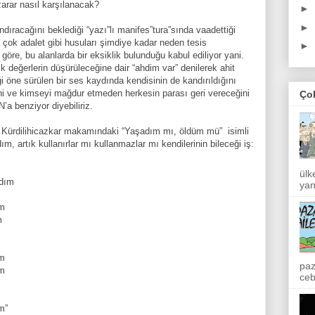
zarar nasıl karşılanacak?
►
►
ndıracağını beklediği “yazı”lı manifes”tura”sında vaadettiği
çok adalet gibi husuları şimdiye kadar neden tesis
►
göre, bu alanlarda bir eksiklik bulunduğu kabul ediliyor yani.
ik değerlerin düşürüleceğine dair “ahdim var” denilerek ahit
ği öne sürülen bir ses kaydında kendisinin de kandırıldığını
i ve kimseyi mağdur etmeden herkesin parası geri vereceğini
Ço
a benziyor diyebiliriz.
ait Kürdilihicazkar makamındaki “Yaşadım mı, öldüm mü” isimli
ım, artık kullanırlar mı kullanmazlar mı kendilerinin bileceği iş:
ülk
adım
yan
ım
m
ım
paz
ım
ceb
m”