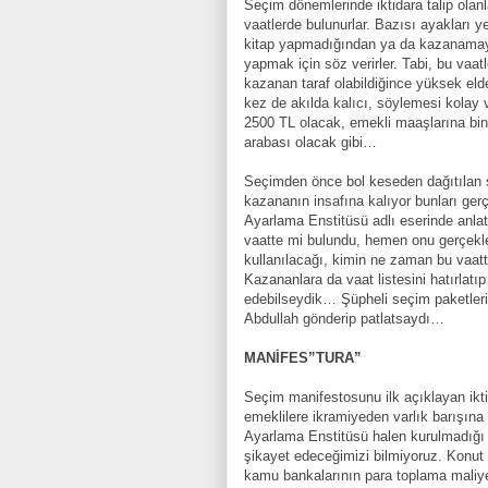
Seçim dönemlerinde iktidara talip olanl
vaatlerde bulunurlar. Bazısı ayakları y
kitap yapmadığından ya da kazanamaya
yapmak için söz verirler. Tabi, bu vaat
kazanan taraf olabildiğince yüksek e
kez de akılda kalıcı, söylemesi kolay v
2500 TL olacak, emekli maaşlarına bin l
arabası olacak gibi…
Seçimden önce bol keseden dağıtılan sö
kazananın insafına kalıyor bunları ge
Ayarlama Enstitüsü adlı eserinde anlattı
vaatte mi bulundu, hemen onu gerçekle
kullanılacağı, kimin ne zaman bu vaatte
Kazananlara da vaat listesini hatırlatı
edebilseydik… Şüpheli seçim paketlerin
Abdullah gönderip patlatsaydı…
MANİFES”TURA”
Seçim manifestosunu ilk açıklayan ikti
emeklilere ikramiyeden varlık barışına 
Ayarlama Enstitüsü halen kurulmadığı 
şikayet edeceğimizi bilmiyoruz. Konut 
kamu bankalarının para toplama maliyet