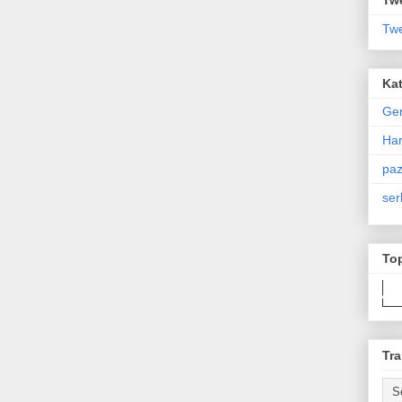
Twe
Kat
Ge
Har
paz
ser
To
Tra