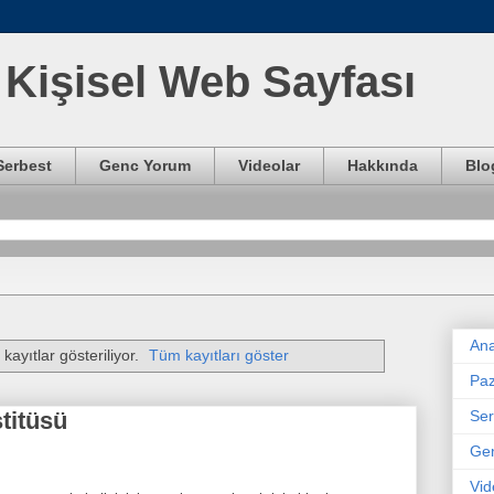
Kişisel Web Sayfası
Serbest
Genc Yorum
Videolar
Hakkında
Blo
Ana
kayıtlar gösteriliyor.
Tüm kayıtları göster
Paz
Ser
titüsü
Ge
Vid