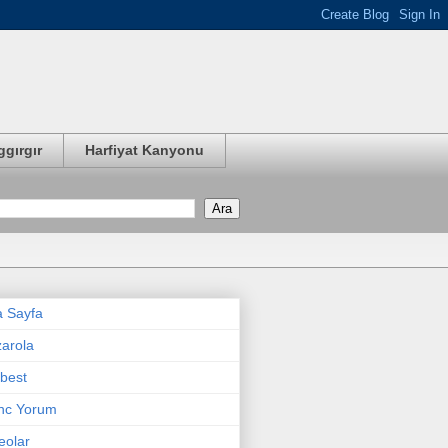
ggırgır
Harfiyat Kanyonu
 Sayfa
arola
best
nc Yorum
eolar