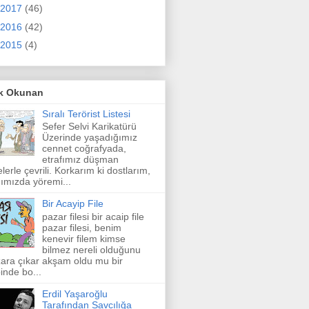
2017
(46)
2016
(42)
2015
(4)
k Okunan
Sıralı Terörist Listesi
Sefer Selvi Karikatürü
Üzerinde yaşadığımız
cennet coğrafyada,
etrafımız düşman
elerle çevrili. Korkarım ki dostlarım,
ımızda yöremi...
Bir Acayip File
pazar filesi bir acaip file
pazar filesi, benim
kenevir filem kimse
bilmez nereli olduğunu
ara çıkar akşam oldu mu bir
inde bo...
Erdil Yaşaroğlu
Tarafından Savcılığa