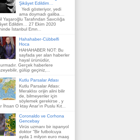
Şikâyet Edildim…
Yedi gösteriyor, yedi
ama doymadı galiba....
il Yaşaroğlu Tarafından Savcılığa
âyet Edildim… 27 Ekim 2020
ihinde İstanbul Emn...
Hahahaber-Cübbelfi
Hoca
HAHAHABER NOT: Bu
sayfada yer alan haberler
hayal ürünüdür,
urmadır. Gerçek haberlere
zeyebilir, gülüp geçiniz,...
Kutlu Parsalar Atlası
Kutlu Parsalar Atlası:
Meraklısı orijin alini bilir
de, bilmeyenler için
söylemek gerekirse , y
r İhsan O ktay Anar'ın Puslu Kıt...
Coronaldo ve Corhona
Gencebay
Virüs uzmanı bir ispanyol
doktor "Bir futbolcuya
ayda 1 milyon euro maaş