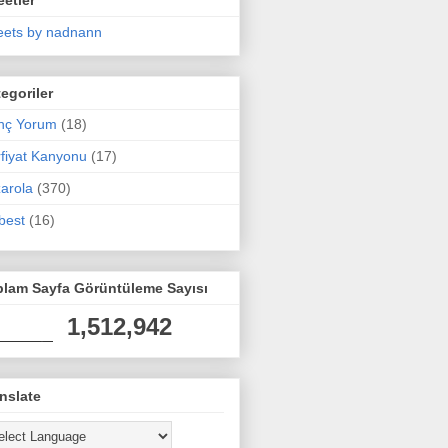
ets by nadnann
egoriler
nç Yorum
(18)
fiyat Kanyonu
(17)
arola
(370)
best
(16)
plam Sayfa Görüntüleme Sayısı
1,512,942
nslate