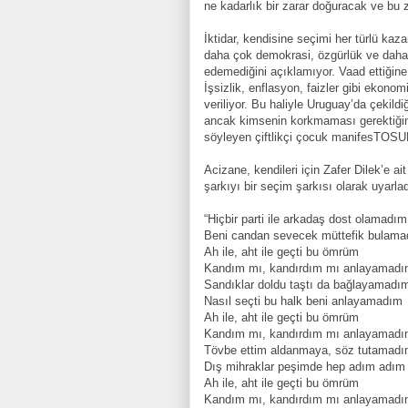
ne kadarlık bir zarar doğuracak ve bu 
İktidar, kendisine seçimi her türlü kaza
daha çok demokrasi, özgürlük ve daha 
edemediğini açıklamıyor. Vaad ettiğine 
İşsizlik, enflasyon, faizler gibi ekonom
veriliyor. Bu haliyle Uruguay’da çekildi
ancak kimsenin korkmaması gerektiğin
söyleyen çiftlikçi çocuk manifesTOSUN’
Acizane, kendileri için Zafer Dilek’e 
şarkıyı bir seçim şarkısı olarak uyarlad
“Hiçbir parti ile arkadaş dost olamadım
Beni candan sevecek müttefik bulam
Ah ile, aht ile geçti bu ömrüm
Kandım mı, kandırdım mı anlayamad
Sandıklar doldu taştı da bağlayamadı
Nasıl seçti bu halk beni anlayamadım
Ah ile, aht ile geçti bu ömrüm
Kandım mı, kandırdım mı anlayamad
Tövbe ettim aldanmaya, söz tutamad
Dış mihraklar peşimde hep adım adım
Ah ile, aht ile geçti bu ömrüm
Kandım mı, kandırdım mı anlayamadı