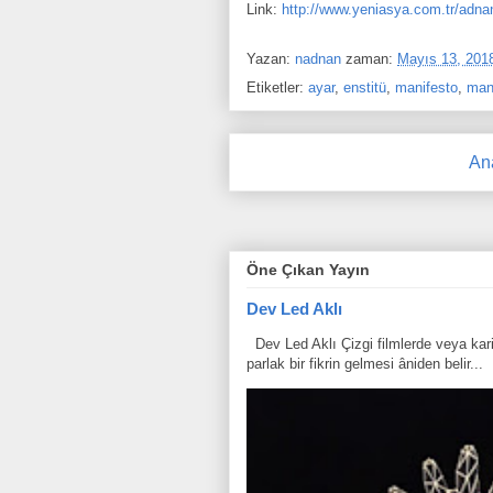
Link:
http://www.yeniasya.com.tr/adnan
Yazan:
nadnan
zaman:
Mayıs 13, 201
Etiketler:
ayar
,
enstitü
,
manifesto
,
man
An
Öne Çıkan Yayın
Dev Led Aklı
Dev Led Aklı Çizgi filmlerde veya karik
parlak bir fikrin gelmesi âniden belir...