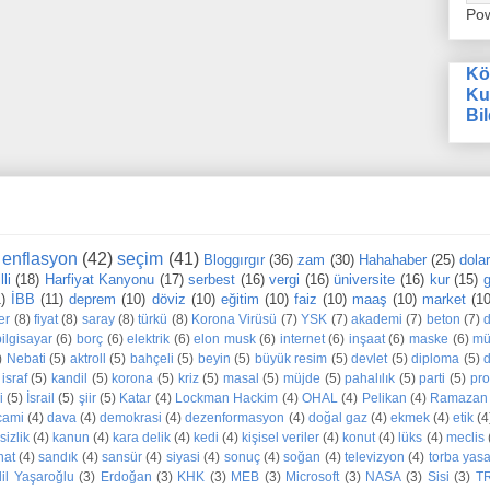
Po
Kö
Ku
Bil
enflasyon
(42)
seçim
(41)
Bloggırgır
(36)
zam
(30)
Hahahaber
(25)
dola
li
(18)
Harfiyat Kanyonu
(17)
serbest
(16)
vergi
(16)
üniversite
(16)
kur
(15)
g
1)
İBB
(11)
deprem
(10)
döviz
(10)
eğitim
(10)
faiz
(10)
maaş
(10)
market
(10
er
(8)
fiyat
(8)
saray
(8)
türkü
(8)
Korona Virüsü
(7)
YSK
(7)
akademi
(7)
beton
(7)
bilgisayar
(6)
borç
(6)
elektrik
(6)
elon musk
(6)
internet
(6)
inşaat
(6)
maske
(6)
mü
)
Nebati
(5)
aktroll
(5)
bahçeli
(5)
beyin
(5)
büyük resim
(5)
devlet
(5)
diploma
(5)
d
israf
(5)
kandil
(5)
korona
(5)
kriz
(5)
masal
(5)
müjde
(5)
pahalılık
(5)
parti
(5)
pr
i
(5)
İsrail
(5)
şiir
(5)
Katar
(4)
Lockman Hackim
(4)
OHAL
(4)
Pelikan
(4)
Ramazan
cami
(4)
dava
(4)
demokrasi
(4)
dezenformasyon
(4)
doğal gaz
(4)
ekmek
(4)
etik
(4
sizlik
(4)
kanun
(4)
kara delik
(4)
kedi
(4)
kişisel veriler
(4)
konut
(4)
lüks
(4)
meclis
nat
(4)
sandık
(4)
sansür
(4)
siyasi
(4)
sonuç
(4)
soğan
(4)
televizyon
(4)
torba yas
dil Yaşaroğlu
(3)
Erdoğan
(3)
KHK
(3)
MEB
(3)
Microsoft
(3)
NASA
(3)
Sisi
(3)
T