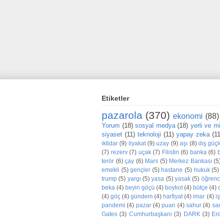
Etiketler
pazarola
(370)
ekonomi
(88)
Yorum
(18)
sosyal medya
(18)
yerli ve mil
siyaset
(11)
teknoloji
(11)
yapay zeka
(1
iktidar
(9)
liyakat
(9)
uzay
(9)
aşı
(8)
dış güçl
(7)
rezerv
(7)
uçak
(7)
Filistin
(6)
banka
(6)
terör
(6)
çay
(6)
Mars
(5)
Merkez Bankası
(5
emekli
(5)
gençler
(5)
hastane
(5)
hukuk
(5)
trump
(5)
yargı
(5)
yasa
(5)
yasak
(5)
öğrenc
beka
(4)
beyin göçü
(4)
boykot
(4)
bütçe
(4)
(4)
göç
(4)
gündem
(4)
harfiyat
(4)
imar
(4)
iş
pandemi
(4)
pazar
(4)
puan
(4)
sahur
(4)
sa
Gates
(3)
Cumhurbaşkanı
(3)
DARK
(3)
Er