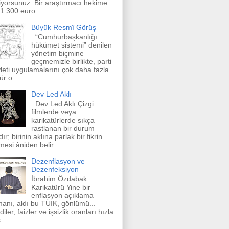
iyorsunuz. Bir araştırmacı hekime
 1.300 euro......
Büyük Resmî Görüş
“Cumhurbaşkanlığı
hükümet sistemi” denilen
yönetim biçmine
geçmemizle birlikte, parti
leti uygulamalarını çok daha fazla
ür o...
Dev Led Aklı
Dev Led Aklı Çizgi
filmlerde veya
karikatürlerde sıkça
rastlanan bir durum
dır; birinin aklına parlak bir fikrin
mesi âniden belir...
Dezenflasyon ve
Dezenfeksiyon
İbrahim Özdabak
Karikatürü Yine bir
enflasyon açıklama
anı, aldı bu TÜİK, gönlümü...
diler, faizler ve işsizlik oranları hızla
...