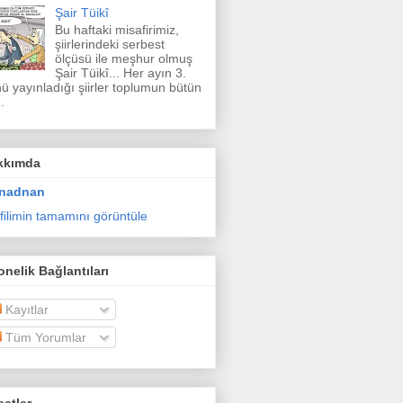
Şair Tüikî
Bu haftaki misafirimiz,
şiirlerindeki serbest
ölçüsü ile meşhur olmuş
Şair Tüikî... Her ayın 3.
ü yayınladığı şiirler toplumun bütün
.
kkımda
nadnan
filimin tamamını görüntüle
nelik Bağlantıları
Kayıtlar
Tüm Yorumlar
etler