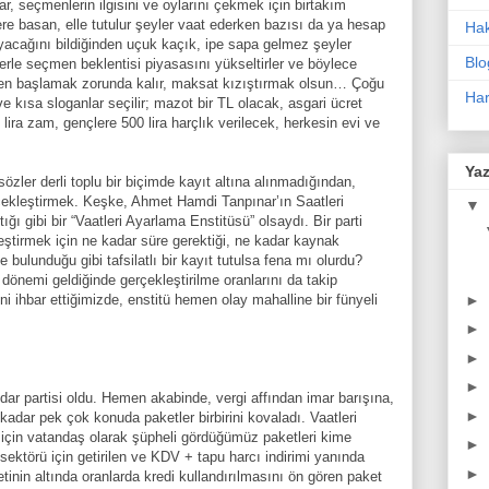
ar, seçmenlerin ilgisini ve oylarını çekmek için birtakım
ere basan, elle tutulur şeyler vaat ederken bazısı da ya hesap
Ha
cağını bildiğinden uçuk kaçık, ipe sapa gelmez şeyler
Blo
lerle seçmen beklentisi piyasasını yükseltirler ve böylece
lden başlamak zorunda kalır, maksat kızıştırmak olsun… Çoğu
Har
e kısa sloganlar seçilir; mazot bir TL olacak, asgari ücret
ira zam, gençlere 500 lira harçlık verilecek, herkesin evi ve
Yaz
zler derli toplu bir biçimde kayıt altına alınmadığından,
rçekleştirmek. Keşke, Ahmet Hamdi Tanpınar’ın Saatleri
▼
ğı gibi bir “Vaatleri Ayarlama Enstitüsü” olsaydı. Bir parti
ştirmek için ne kadar süre gerektiği, ne kadar kaynak
 bulunduğu gibi tafsilatlı bir kayıt tutulsa fena mı olurdu?
p dönemi geldiğinde gerçekleştirilme oranlarını da takip
►
i ihbar ettiğimizde, enstitü hemen olay mahalline bir fünyeli
►
►
►
dar partisi oldu. Hemen akabinde, vergi affından imar barışına,
►
kadar pek çok konuda paketler birbirini kovaladı. Vaatleri
için vatandaş olarak şüpheli gördüğümüz paketleri kime
►
sektörü için getirilen ve KDV + tapu harcı indirimi yanında
►
inin altında oranlarda kredi kullandırılmasını ön gören paket