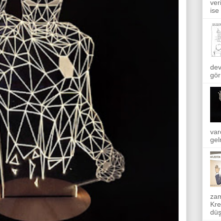
ver
ise
dev
gör
var
gel
zam
Kre
düş