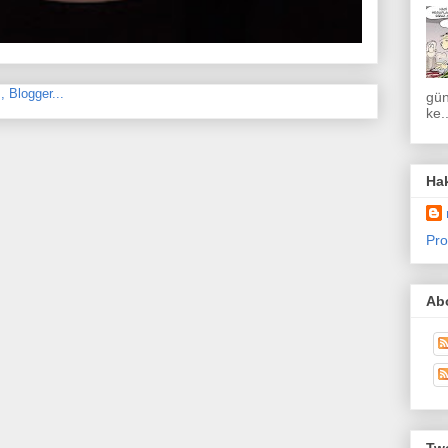
gün
ke..
Ha
Pro
Abo
Twe