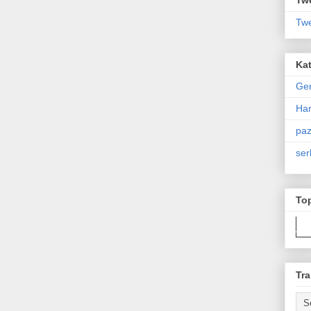
Twe
Kat
Ge
Har
paz
ser
To
Tra