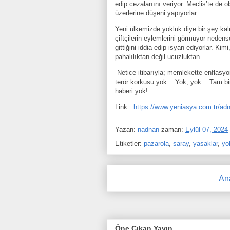
edip cezalarıını veriyor. Meclis’te de 
üzerlerine düşeni yapıyorlar.
Yeni ülkemizde yokluk diye bir şey kal
çiftçilerin eylemlerini görmüyor nedense
gittiğini iddia edip isyan ediyorlar. Ki
pahalılıktan değil ucuzluktan....
Netice itibarıyla; memlekette enflasyo
terör korkusu yok... Yok, yok... Tam b
haberi yok!
Link:
https://www.yeniasya.com.tr/adn
Yazan:
nadnan
zaman:
Eylül 07, 2024
Etiketler:
pazarola
,
saray
,
yasaklar
,
yo
An
Öne Çıkan Yayın