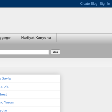
ggırgır
Harfiyat Kanyonu
 Sayfa
arola
best
nc Yorum
eolar