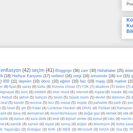
Po
Kö
Ku
Bil
enflasyon
(42)
seçim
(41)
Bloggırgır
(36)
zam
(30)
Hahahaber
(25)
dola
li
(18)
Harfiyat Kanyonu
(17)
serbest
(16)
vergi
(16)
üniversite
(16)
kur
(15)
g
1)
İBB
(11)
deprem
(10)
döviz
(10)
eğitim
(10)
faiz
(10)
maaş
(10)
market
(10
er
(8)
fiyat
(8)
saray
(8)
türkü
(8)
Korona Virüsü
(7)
YSK
(7)
akademi
(7)
beton
(7)
bilgisayar
(6)
borç
(6)
elektrik
(6)
elon musk
(6)
internet
(6)
inşaat
(6)
maske
(6)
mü
)
Nebati
(5)
aktroll
(5)
bahçeli
(5)
beyin
(5)
büyük resim
(5)
devlet
(5)
diploma
(5)
d
israf
(5)
kandil
(5)
korona
(5)
kriz
(5)
masal
(5)
müjde
(5)
pahalılık
(5)
parti
(5)
pr
i
(5)
İsrail
(5)
şiir
(5)
Katar
(4)
Lockman Hackim
(4)
OHAL
(4)
Pelikan
(4)
Ramazan
cami
(4)
dava
(4)
demokrasi
(4)
dezenformasyon
(4)
doğal gaz
(4)
ekmek
(4)
etik
(4
sizlik
(4)
kanun
(4)
kara delik
(4)
kedi
(4)
kişisel veriler
(4)
konut
(4)
lüks
(4)
meclis
nat
(4)
sandık
(4)
sansür
(4)
siyasi
(4)
sonuç
(4)
soğan
(4)
televizyon
(4)
torba yas
dil Yaşaroğlu
(3)
Erdoğan
(3)
KHK
(3)
MEB
(3)
Microsoft
(3)
NASA
(3)
Sisi
(3)
T