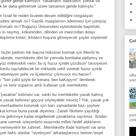
 günler geride kalmıştır. Yasakların, baskıların, yokluk ve
►
tık bir daha gelmemek üzere tamamen geride kalmıştır."
►
İsrail ile neden ticarete devam edildiğini sorgulayan
►
sibini almadı mı? Gazilik maaşlarının ödenmesi için yürüyüş
ınmadı mı? Boğaziçi Üniversitesi eylemlerinde başörtülü
 ki neymiş, kökeninden, dilinden ve inancından dolayı
ileştirme kriteri, iktidarın hoşuna gitmeyecek şeyler söylemek
Ço
hiçbir partinin tek başına hükümet kurmak için Meclis’te
kabinde, memleketin dört bir yanında bombalar patlamış ve
yüz milletvekili verin, bu iş huzur içinde çözülsün” tavsiyesini
lumlu sayılabilecek bir miktarda vekil vererek huzur içinde
önetemeyen şehir ve ilçelerimiz çıkmııyor mu bazen?
ülk
rı “Sen çekil şöyle bir kenara, ben baKayyım” denilerek
yan
i ve terör sopasını artık kullanan yok memlekette.
 “yasaklar” kelimesi var, sanki bu memlekette yasak kalmış
e yasak kelimesi geçiyor söyleyebilir misiniz? Yok, yasak yok
n menfaatlerini korumak için bazı zamanlarda bazı şeylere
kat kimse buna yasak diyemez. Zararlı fikirlerin yayıldığı
paz
şına gelinceye kadar engellemek yasaklama sayılmaz. İktidarı
ceb
arar vermek isteyenlerin esasında milleti hedef aldıklarını
at vermeyelim bir zahmet...Memlekette ifade hürriyeti var ama
yeti farklı olanları “niyetisyen” arkadaşlarımız hemen tespit