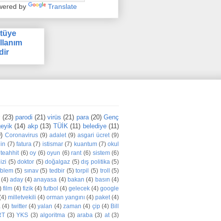
wered by
Translate
tüye
llanım
dir
r
(23)
parodi
(21)
virüs
(21)
para
(20)
Genç
eyik
(14)
akp
(13)
TÜİK
(11)
belediye
(11)
)
Coronavirus
(9)
adalet
(9)
asgari ücret
(9)
din
(7)
fatura
(7)
istismar
(7)
kuantum
(7)
okul
teahhit
(6)
oy
(6)
oyun
(6)
rant
(6)
sistem
(6)
izi
(5)
doktor
(5)
doğalgaz
(5)
dış politika
(5)
oblem
(5)
sınav
(5)
tedbir
(5)
torpil
(5)
troll
(5)
(4)
aday
(4)
anayasa
(4)
bakan
(4)
basın
(4)
)
film
(4)
fizik
(4)
futbol
(4)
gelecek
(4)
google
(4)
milletvekili
(4)
orman yangını
(4)
paket
(4)
a
(4)
twitter
(4)
yalan
(4)
zaman
(4)
çip
(4)
Bill
RT
(3)
YKS
(3)
algoritma
(3)
araba
(3)
at
(3)