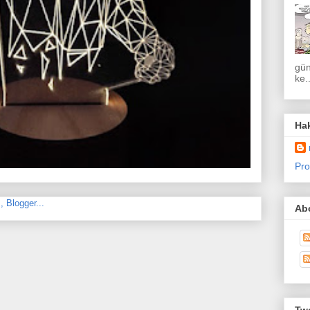
gün
ke..
Ha
Pro
Abo
Twe