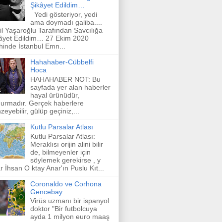
Şikâyet Edildim…
Yedi gösteriyor, yedi
ama doymadı galiba....
il Yaşaroğlu Tarafından Savcılığa
âyet Edildim… 27 Ekim 2020
ihinde İstanbul Emn...
Hahahaber-Cübbelfi
Hoca
HAHAHABER NOT: Bu
sayfada yer alan haberler
hayal ürünüdür,
urmadır. Gerçek haberlere
zeyebilir, gülüp geçiniz,...
Kutlu Parsalar Atlası
Kutlu Parsalar Atlası:
Meraklısı orijin alini bilir
de, bilmeyenler için
söylemek gerekirse , y
r İhsan O ktay Anar'ın Puslu Kıt...
Coronaldo ve Corhona
Gencebay
Virüs uzmanı bir ispanyol
doktor "Bir futbolcuya
ayda 1 milyon euro maaş