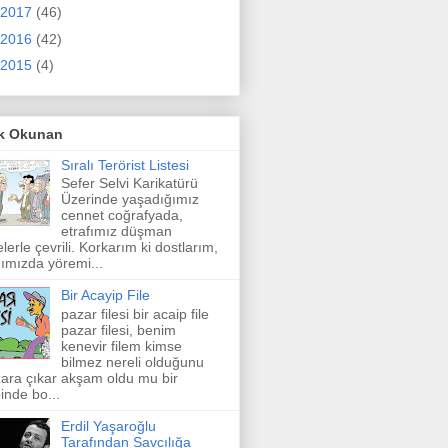
2017
(46)
2016
(42)
2015
(4)
k Okunan
Sıralı Terörist Listesi
Sefer Selvi Karikatürü
Üzerinde yaşadığımız
cennet coğrafyada,
etrafımız düşman
elerle çevrili. Korkarım ki dostlarım,
ımızda yöremi...
Bir Acayip File
pazar filesi bir acaip file
pazar filesi, benim
kenevir filem kimse
bilmez nereli olduğunu
ara çıkar akşam oldu mu bir
inde bo...
Erdil Yaşaroğlu
Tarafından Savcılığa