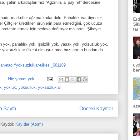
olsa, şahin arkadaşlarımız “Ağzının, al payını!” dercesine
madı, marketler ağzına kadar dolu. Pahalılık var diyenler,
Erd
! Çiftçiler ürettikleri ürünlerin para etmediğini, çok ucuza
Şik
mi, protesto etmek için bedava dağıtıyor mallarını. Şikayet
tar
n yok, pahalılık yok, işsizlik yok, yasak yok, yolsuzluk yok,
ir yoksuzluklar ülkesi olmuşuz ama bazılarının bundan da
uyd
an-nacir/yoksuzluklar-ulkesi_601169
ben
Hiç yorum yok:
k
,
yokluk
,
yoksulluk
,
yoksuzluklar
aza
a Sayfa
Önceki Kayıtlar
Kaydol:
Kayıtlar (Atom)