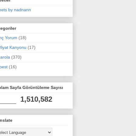
ets by nadnann
egoriler
nç Yorum
(18)
fiyat Kanyonu
(17)
arola
(370)
best
(16)
plam Sayfa Görüntüleme Sayısı
1,510,582
nslate