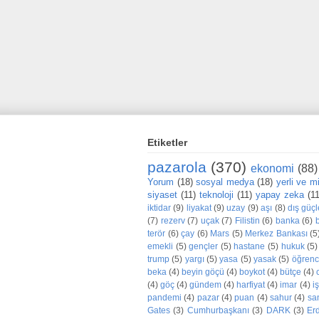
Etiketler
pazarola
(370)
ekonomi
(88)
Yorum
(18)
sosyal medya
(18)
yerli ve mil
siyaset
(11)
teknoloji
(11)
yapay zeka
(1
iktidar
(9)
liyakat
(9)
uzay
(9)
aşı
(8)
dış güçl
(7)
rezerv
(7)
uçak
(7)
Filistin
(6)
banka
(6)
terör
(6)
çay
(6)
Mars
(5)
Merkez Bankası
(5
emekli
(5)
gençler
(5)
hastane
(5)
hukuk
(5)
trump
(5)
yargı
(5)
yasa
(5)
yasak
(5)
öğrenc
beka
(4)
beyin göçü
(4)
boykot
(4)
bütçe
(4)
(4)
göç
(4)
gündem
(4)
harfiyat
(4)
imar
(4)
iş
pandemi
(4)
pazar
(4)
puan
(4)
sahur
(4)
sa
Gates
(3)
Cumhurbaşkanı
(3)
DARK
(3)
Er