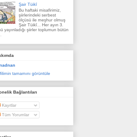
Şair Tüikî
Bu haftaki misafirimiz,
şiirlerindeki serbest
ölçüsü ile meşhur olmuş
Şair Tüikî... Her ayın 3.
ü yayınladığı şiirler toplumun bütün
.
kkımda
nadnan
filimin tamamını görüntüle
nelik Bağlantıları
Kayıtlar
Tüm Yorumlar
etler