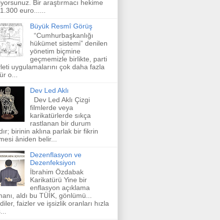
iyorsunuz. Bir araştırmacı hekime
 1.300 euro......
Büyük Resmî Görüş
“Cumhurbaşkanlığı
hükümet sistemi” denilen
yönetim biçmine
geçmemizle birlikte, parti
leti uygulamalarını çok daha fazla
ür o...
Dev Led Aklı
Dev Led Aklı Çizgi
filmlerde veya
karikatürlerde sıkça
rastlanan bir durum
dır; birinin aklına parlak bir fikrin
mesi âniden belir...
Dezenflasyon ve
Dezenfeksiyon
İbrahim Özdabak
Karikatürü Yine bir
enflasyon açıklama
anı, aldı bu TÜİK, gönlümü...
diler, faizler ve işsizlik oranları hızla
...