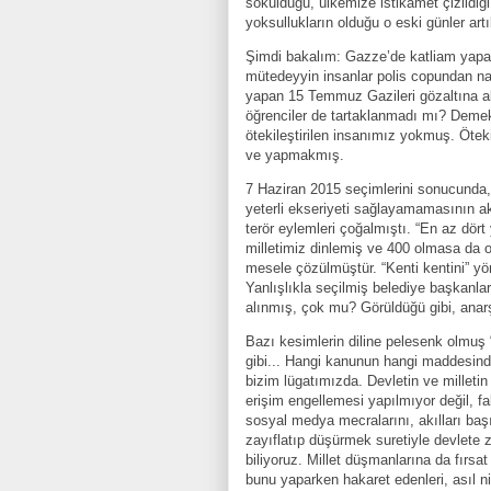
sokulduğu, ülkemize istikamet çizildiği
yoksullukların olduğu o eski günler ar
Şimdi bakalım: Gazze’de katliam yapan 
mütedeyyin insanlar polis copundan na
yapan 15 Temmuz Gazileri gözaltına al
öğrenciler de tartaklanmadı mı? Demek
ötekileştirilen insanımız yokmuş. Ötek
ve yapmakmış.
7 Haziran 2015 seçimlerini sonucunda, 
yeterli ekseriyeti sağlayamamasının a
terör eylemleri çoğalmıştı. “En az dört 
milletimiz dinlemiş ve 400 olmasa da o
mesele çözülmüştür. “Kenti kentini” y
Yanlışlıkla seçilmiş belediye başkanla
alınmış, çok mu? Görüldüğü gibi, anarş
Bazı kesimlerin diline pelesenk olmuş
gibi... Hangi kanunun hangi maddesind
bizim lügatımızda. Devletin ve milleti
erişim engellemesi yapılmıyor değil, fa
sosyal medya mecralarını, akılları ba
zayıflatıp düşürmek suretiyle devlete z
biliyoruz. Millet düşmanlarına da fırs
bunu yaparken hakaret edenleri, asıl ni