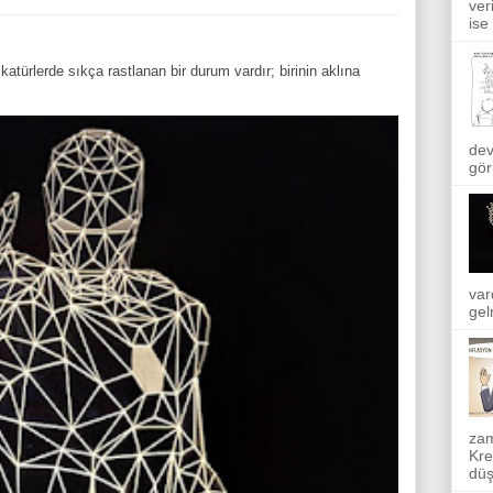
ver
ise
atürlerde sıkça rastlanan bir durum vardır; birinin aklına
dev
gör
var
gel
zam
Kre
düş