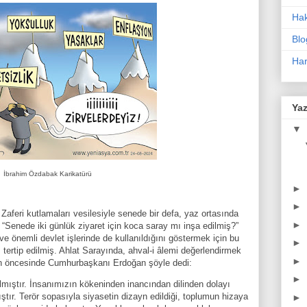
Ha
Blo
Har
Yaz
▼
İbrahim Özdabak Karikatürü
►
►
t Zaferi kutlamaları vesilesiyle senede bir defa, yaz ortasında
►
“Senede iki günlük ziyaret için koca saray mı inşa edilmiş?”
 ve önemli devlet işlerinde de kullanıldığını göstermek için bu
►
 tertip edilmiş. Ahlat Sarayında, ahval-i âlemi değerlendirmek
►
n öncesinde Cumhurbaşkanı Erdoğan şöyle dedi:
►
mıştır. İnsanımızın kökeninden inancından dilinden dolayı
lmıştır. Terör sopasıyla siyasetin dizayn edildiği, toplumun hizaya
►