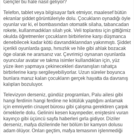
Gençler bu hale nasıl geliyor?
Telefon, tablet veya bilgisayar fark etmiyor, maalesef bütün
ekranlar şiddet görüntüleriyle dolu. Çocukların oynadığı öyle
oyunlar var ki, el bombasından otomatik silaha, tabancadan
rokete, kullanmadıkları silah yok. Veli toplantısı için gittiğimiz
okulda öğretmenler çocukların birbirlerine karşı düşmanca
denebilecek kadar kötü davrandıklarından yakınmıştı. Şiddet
içerikli oyunlarda gasp, hırsızlık ve hile gibi ahlak bozacak
öge olarak ne ararsanız var. Çevrimiçi oynanan oyunlarda
oyuncular avatar ve takma isimler kullandıkları için, yüz
yüze iken yapmaya çekinecekleri davranışları rahatça
birbirlerine karşı sergileyebiliyorlar. Uzun süreler boyunca
bunlara maruz kalan çocukların gerçek hayatta da davranış
kalıpları bozuluyor.
Televizyon derseniz, gündüz programları, Palu ailesi gibi
hangi ferdinin hangi ferdine ne kötülük yaptığını anlamak
için emniyetin cinayet bürosu gibi çalışma gerektiren çarpık
örneklerle dolu. Gelinini kesen kayınpeder, eniştesini vuran
kayınço gibi üçüncü sayfa haberleri gırla gidiyor. Diziler
derseniz, mafya dizilerinde her bölüm bir kamyon dolusu
adam ölüyor. Onları geçtim, mafya temasının işlenmediği