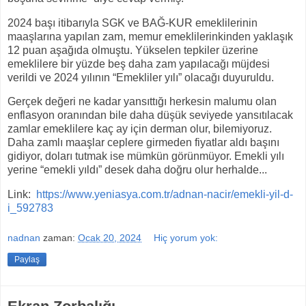
2024 başı itibarıyla SGK ve BAĞ-KUR emeklilerinin
maaşlarına yapılan zam, memur emeklilerinkinden yaklaşık
12 puan aşağıda olmuştu. Yükselen tepkiler üzerine
emeklilere bir yüzde beş daha zam yapılacağı müjdesi
verildi ve 2024 yılının “Emekliler yılı” olacağı duyuruldu.
Gerçek değeri ne kadar yansıttığı herkesin malumu olan
enflasyon oranından bile daha düşük seviyede yansıtılacak
zamlar emeklilere kaç ay için derman olur, bilemiyoruz.
Daha zamlı maaşlar ceplere girmeden fiyatlar aldı başını
gidiyor, doları tutmak ise mümkün görünmüyor. Emekli yılı
yerine “emekli yıldı” desek daha doğru olur herhalde...
Link:
https://www.yeniasya.com.tr/adnan-nacir/emekli-yil-d-
i_592783
nadnan
zaman:
Ocak 20, 2024
Hiç yorum yok:
Paylaş