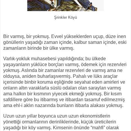
Şrinkler Köyü
Bir varmış, bir yokmuş. Evvel yükseklerden uçup, düze inen
gönüllerin yaşadığı zaman içinde, kalbur saman içinde, eski
zamanların birinde bir ülke varmış.
Varlık-yokluk muhasebesi yapıldığında; bu ülkede
yaşayanların yüklüce borçları varmış, ödemek için rezervleri
yokmuş. Aslında bir zamanlar rezervleri de varmış ama ne
olduysa, aniden buharlaşıvermiş. Pahalı ve lüks araçlar
içerisinde binbir koruma eşliğinde seyahat eden amirleri ve
onların altın varaklarla süslü odaları olan sarayları varmış
ama halkın bir kısmının yiyecek ekmeği yokmuş. Bir kısım
safdillere göre bu itibarmış ve itibardan tasarruf edilmezmiş
ama ehl-i aklın nazarında bunların itibarla alakası yokmuş.
Uzun uzun yıllar boyunca uzun uzun ekonomistlerin
yönettiği ormanlarının derinliklerinde, küçük üreticilerin
yaşadığı bir köy varmış. Kimsenin önünde “mahfi” olarak