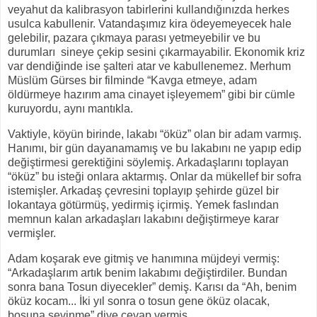
veyahut da kalibrasyon tabirlerini kullandığınızda herkes
usulca kabullenir. Vatandaşımız kira ödeyemeyecek hale
gelebilir, pazara çıkmaya parası yetmeyebilir ve bu
durumları
sineye çekip sesini çıkarmayabilir. Ekonomik kriz
var dendiğinde ise şalteri atar ve kabullenemez. Merhum
Müslüm Gürses bir filminde “Kavga etmeye, adam
öldürmeye hazırım ama cinayet işleyemem” gibi bir cümle
kuruyordu, aynı mantıkla.
Vaktiyle, köyün birinde, lakabı “öküz” olan bir adam varmış.
Hanımı, bir gün dayanamamış ve bu lakabını ne yapıp edip
değiştirmesi gerektiğini söylemiş. Arkadaşlarını toplayan
“öküz” bu isteği onlara aktarmış. Onlar da mükellef bir sofra
istemişler. Arkadaş çevresini toplayıp şehirde güzel bir
lokantaya götürmüş, yedirmiş içirmiş. Yemek faslından
memnun kalan arkadaşları lakabını değiştirmeye karar
vermişler.
Adam koşarak eve gitmiş ve hanımına müjdeyi vermiş:
“Arkadaşlarım artık benim lakabımı değiştirdiler. Bundan
sonra bana Tosun diyecekler” demiş. Karısı da “Ah, benim
öküz kocam... İki yıl sonra o tosun gene öküz olacak,
boşuna sevinme” diye cevap vermiş.