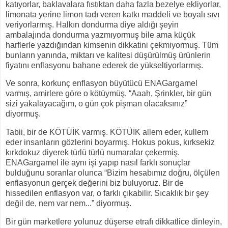
katıyorlar, baklavalara fıstıktan daha fazla bezelye ekliyorlar,
limonata yerine limon tadı veren katkı maddeli ve boyalı sıvı
veriyorlarmış. Halkın dondurma diye aldığı şeyin
ambalajında dondurma yazmıyormuş bile ama küçük
harflerle yazdığından kimsenin dikkatini çekmiyormuş. Tüm
bunların yanında, miktarı ve kalitesi düşürülmüş ürünlerin
fiyatını enflasyonu bahane ederek de yükseltiyorlarmış.
Ve sonra, korkunç enflasyon büyütücü ENAGargamel
varmış, amirlere göre o kötüymüş. “Aaah, Şrinkler, bir gün
sizi yakalayacağım, o gün çok pişman olacaksınız”
diyormuş.
Tabii, bir de KÖTÜİK varmış. KÖTÜİK allem eder, kullem
eder insanların gözlerini boyarmış. Hokus pokus, kırksekiz
kırkdokuz diyerek türlü türlü numaralar çekermiş.
ENAGargamel ile aynı işi yapıp nasıl farklı sonuçlar
bulduğunu soranlar olunca “Bizim hesabımız doğru, ölçülen
enflasyonun gerçek değerini biz buluyoruz. Bir de
hissedilen enflasyon var, o farklı çıkabilir. Sıcaklık bir şey
değil de, nem var nem...” diyormuş.
Bir gün marketlere yolunuz düşerse etrafı dikkatlice dinleyin,