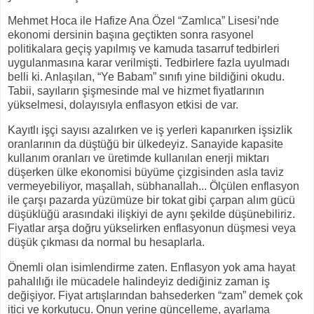
Mehmet Hoca ile Hafize Ana Özel “Zamlıca” Lisesi’nde
ekonomi dersinin başına geçtikten sonra rasyonel
politikalara geçiş yapılmış ve kamuda tasarruf tedbirleri
uygulanmasına karar verilmişti. Tedbirlere fazla uyulmadı
belli ki. Anlaşılan, “Ye Babam” sınıfı yine bildiğini okudu.
Tabii, sayıların şişmesinde mal ve hizmet fiyatlarının
yükselmesi, dolayısıyla enflasyon etkisi de var.
Kayıtlı işçi sayısı azalırken ve iş yerleri kapanırken işsizlik
oranlarının da düştüğü bir ülkedeyiz. Sanayide kapasite
kullanım oranları ve üretimde kullanılan enerji miktarı
düşerken ülke ekonomisi büyüme çizgisinden asla taviz
vermeyebiliyor, maşallah, sübhanallah... Ölçülen enflasyon
ile çarşı pazarda yüzümüze bir tokat gibi çarpan alım gücü
düşüklüğü arasındaki ilişkiyi de aynı şekilde düşünebiliriz.
Fiyatlar arşa doğru yükselirken enflasyonun düşmesi veya
düşük çıkması da normal bu hesaplarla.
Önemli olan isimlendirme zaten. Enflasyon yok ama hayat
pahalılığı ile mücadele halindeyiz dediğiniz zaman iş
değişiyor. Fiyat artışlarından bahsederken “zam” demek çok
itici ve korkutucu. Onun yerine güncelleme, ayarlama