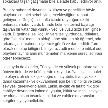
sokaklara taşan çatışmalar bile alelade kabul ediliyor artık.
Bu tarz haberleri duyunca üzülüyor ve genellikle böyle
olayların cehalet sebebiyle gerçekleştiğine kanaat
getiriyoruz. Geçtiğimiz hafta içinde duyduğumuz iki
enteresan haber vardı: Birinde kelime-i tevhid bayrağı
taşıyan bir vatandaş yumruk yedi ve yüzü gözü kan içinde
kaldı. Diğerinde ise Koç Üniversitesi yurdunda, iddialara
göre “alt ırka” mensup olduğu öne sürülen bir öğrenci, oda
arkadaşları tarafından işkence gördü ve darp edildi. Tam
olarak ne olup bittiğini bilmiyoruz, adli mercilere intikal eden
olayların ayrıntılarını muhtemelen mahkeme süreci sonrası
öğrenebileceğiz.
İki olayda da aktörler, Türkiye’de en yüksek puanlara sahip
üniversitelerde ve bölümlerde okuyorlar. Yani, salt cehalet
ile olayı izah etmek çok doğru olmayabilir. Evet, yüksek
tahsil kazanmak ve okuyabilmek için belli bir bilgi ve zekâ
seviyesi gerekiyor olabilir. Lakin, ırkçılık ve tarafgirlik gibi
cahiliye devrinden kalma duygular, kültür ve tahsil seviyesi
ne olursa olsun insanları iptidaî ve cahilce davranışlar
sergilemeye yöneltebilir.