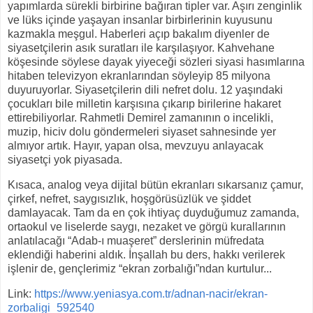
yapımlarda sürekli birbirine bağıran tipler var. Aşırı zenginlik
ve lüks içinde yaşayan insanlar birbirlerinin kuyusunu
kazmakla meşgul. Haberleri açıp bakalım diyenler de
siyasetçilerin asık suratları ile karşılaşıyor. Kahvehane
köşesinde söylese dayak yiyeceği sözleri siyasi hasımlarına
hitaben televizyon ekranlarından söyleyip 85 milyona
duyuruyorlar. Siyasetçilerin dili nefret dolu. 12 yaşındaki
çocukları bile milletin karşısına çıkarıp birilerine hakaret
ettirebiliyorlar. Rahmetli Demirel zamanının o incelikli,
muzip, hiciv dolu göndermeleri siyaset sahnesinde yer
almıyor artık. Hayır, yapan olsa, mevzuyu anlayacak
siyasetçi yok piyasada.
Kısaca, analog veya dijital bütün ekranları sıkarsanız çamur,
çirkef, nefret, saygısızlık, hoşgörüsüzlük ve şiddet
damlayacak. Tam da en çok ihtiyaç duyduğumuz zamanda,
ortaokul ve liselerde saygı, nezaket ve görgü kurallarının
anlatılacağı “Adab-ı muaşeret” derslerinin müfredata
eklendiği haberini aldık. İnşallah bu ders, hakkı verilerek
işlenir de, gençlerimiz “ekran zorbalığı”ndan kurtulur...
Link:
https://www.yeniasya.com.tr/adnan-nacir/ekran-
zorbaligi_592540