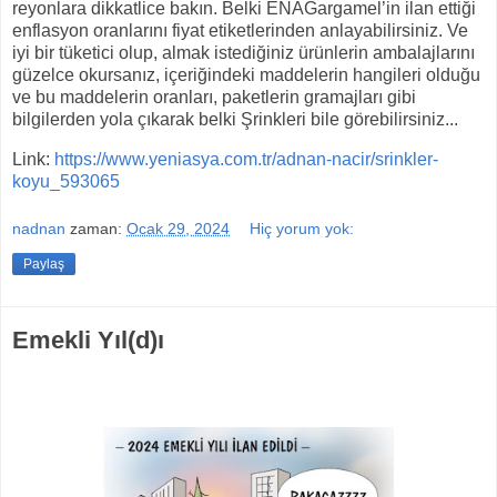
reyonlara dikkatlice bakın. Belki ENAGargamel’in ilan ettiği
enflasyon oranlarını fiyat etiketlerinden anlayabilirsiniz. Ve
iyi bir tüketici olup, almak istediğiniz ürünlerin ambalajlarını
güzelce okursanız, içeriğindeki maddelerin hangileri olduğu
ve bu maddelerin oranları, paketlerin gramajları gibi
bilgilerden yola çıkarak belki Şrinkleri bile görebilirsiniz...
Link:
https://www.yeniasya.com.tr/adnan-nacir/srinkler-
koyu_593065
nadnan
zaman:
Ocak 29, 2024
Hiç yorum yok:
Paylaş
Emekli Yıl(d)ı