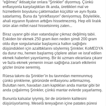
“eğilmez” iktisatçılar onlara “Şrinkler” diyormuş. Çünkü
enflasyonla karşılaştıkları ilk anda, ürettikleri mal ve
hizmetlerin boyutunu çaktırmadan küçültür ve aynı fiyata
satarlarmış. Buna da “şrinkflasyon” deniyormuş. Böylelikle,
ahali eşyanın fiyatının arttığını hissetmezmiş. Hep elli liralık
ürün alan millet nasıl hissetsinmiş zaten...
Biraz uyanır gibi olan vatandaşlar çıkmaz değilmiş tabii.
Eskiden bir ekmek 250 gram iken neden şimdi 200 gram
oldu diye sorgulamalar başlayınca halkın sağlığını
düşündükleri için azalttıklarını söylermiş Şrinkler. KoMEDYA
da durur mu, hemen başlarmış çöplere atılan ve israf edilen
ekmek haberleri yayınlarmış. Bir iki uzmanı ekranlara çıkarır
ve fazla ekmek yemenin insan sağlığına zararlı etkilerini
gözler önüne serermiş.
Rüesa takımı da Şrinkler’in bu tavrından memnunmuş
çünkü şrinkleme, görünürde enflasyonu arttırmazmış.
Buluttan nem, havadan zam kaptıkları anda mantar gibi bir
anda çoğalırmış Şrinkler, çünkü mantar evlerde yaşarlarmış.
Bununla kalsalar iyiymiş, bir de ürünlerin kalitesini
düşürüyorlarmış. Meselâ tereyağının içine patates püresi