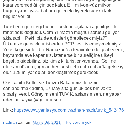
karar veremediği için geç kaldı. Elli milyon-yüz milyon,
bugün-yarın, yaza-bahara gelecek diyerek sürekli farklı
bilgiler verildi.
Turistlerin göreceği bütün Türklerin aşılanacağı bilgisi ile
rahatladık doğrusu. Cem Yılmaz’ın meşhur sorusu geliyor
akla tabii: “Peki, biz de turistleri görebilecek miyiz?”
Ülkemize gelecek turistlerden PCR testi istemeyecekmişiz.
Yeter ki gelsinler, biz Ramazan’da teravihleri de iptal ederiz,
bayramda eve kapanırız, isterlerse bir süreliğine ülkeyi
boşaltıp gidebiliriz, biz kimiz ki turistler yanında. ‘Gel, ne
olursan ol’larla çağrılan her turist cebi dolu dollar’la gelse iyi
olur, 128 milyar doları denkleştirmek gerekecek.
Otel sahibi Kültür ve Turizm Bakanımız, turizmi
canlandırmak adına, 17 Mayıs’ta günlük beş bin vak’a
siparişi verdi. Göreyim seni TÜVİK, aslansın sen, ne yapar
eder, bu sayıyı (y/t)utturursun...
Link:
https://www.yeniasya.com.tr/adnan-nacir/tuvik_542476
nadnan
zaman:
Mayıs 09, 2021
Hiç yorum yok: