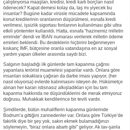
çalıştırıyorsa maaşları, kredisi, kredi kartı borçları nasıl
ödenecek? Kapat demesi kolay da, taş mı yiyecek bu
insanlar? Bugüne kadar virüsle mücadele kapsamında
konut kredilerinin oranlarının düşürülmesi, esnafa kredi
verilmesi, işsizlik sigortası fonlarının kullanılması gibi ultra
etkili yöntemler kullanıldı. Hatta, esnafa “hazinemiz milletin
emrinde” dendi ve İBAN numarası verilerek milletin ödeme
emirleri beklendi. Bu desteklerin hiçbirini beğenmeyen
kıskanç İMF, bütçesine oranla vatandaşına en az sosyal
yardım yapan ülkeler arasında saydı bizi.
Salgının başladığı ilk günlerde tam kapanma çağrısı
yapanlara terörist muamelesi yapanlar vardı. Onlara göre
insanları sokaklara çağıran da darbe iması yapıyor, (her
nasıl oluyorsa) evlerde kalınmasını isteyen de. Hükümetçe
alınan her kararı istisnasız alkışladıkları için bu tam
kapanma hakkında ne düşündüklerini de merak etmiyoruz
doğrusu. Muhakkak kendilerince bir tevili vardır.
Şimdilerde, bütün muhaliflerin kapanma günlerinde
Bodrum’a gittiğini zannedenler var. Onlara göre Türkiye’de
fakirlik diye bir şey yok, sakın ekmek bulamadığınızı
söylemeyin, “biraz onlara abartı gibi” geliyor. Ak tav-şanla