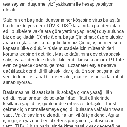
test sayısını düşürmeliyiz” yaklaşımı ile hesap yapılıyor
olmalı.
Salgının en başında, dünyanın her köşesine virüs bulaştığı
halde bizde yok dedi TÜVİK. DSÖ tarafından pandemi ilân
edilip ülkelere vak’alara göre yardım yapılacağı duyurulunca
biz de açıkladık. Cümle âlem, başta Çin olmak üzere uluslar
arası uçuşlara kısıtlama getirirken biz Çin uçuşlarını en son
kapatan ülke olduk. Virüsle mücadele için müteahhitleri
koruma tedbirleri getirildi. Maske dağıtımını devlet yapacak,
satışı yasak dendi, e-devlet kilitlendi, kimse alamadı. PTT ile
evinize gelecek dendi, gelmedi. Eczaneler eliyle bedava
dağıtılacak dendi türlü aksaklıklar çıktı. En son satışına izin
verildi de millet rahat bir nefes aldı, maske ile ne kadar rahat
alınabiliyorsa...
Başlamasına iki saat kala ilk sokağa çıkma yasağı ilân
edildi, insanlar panikle sokağa fırladı. Tatil günlerinde
kısıtlama yapıldı, iş günlerinde serbestçe dolaşıldı. Turist
çekmek için normalleşmeye geçildi, bulaşma vak’aları tavan
yaptı. Vak’a sayıları gizlendi, halkın iyiliği için dendi. Aşılar
için geçen yazdan beri ülkeler sipariş verdi, anlaşmalar
yaptı, TÜVİK bu sipariş işinde kime nasıl kıyak geçeceğine