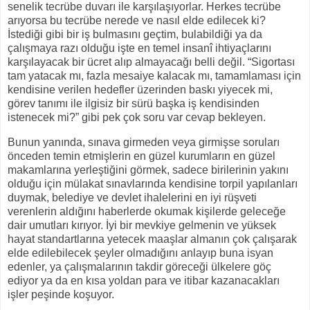
senelik tecrübe duvarı ile karşılaşıyorlar. Herkes tecrübe
arıyorsa bu tecrübe nerede ve nasıl elde edilecek ki?
İstediği gibi bir iş bulmasını geçtim, bulabildiği ya da
çalışmaya razı olduğu işte en temel insanî ihtiyaçlarını
karşılayacak bir ücret alıp almayacağı belli değil. “Sigortası
tam yatacak mı, fazla mesaiye kalacak mı, tamamlaması için
kendisine verilen hedefler üzerinden baskı yiyecek mi,
görev tanımı ile ilgisiz bir sürü başka iş kendisinden
istenecek mi?” gibi pek çok soru var cevap bekleyen.
Bunun yanında, sınava girmeden veya girmişse soruları
önceden temin etmişlerin en güzel kurumların en güzel
makamlarına yerleştiğini görmek, sadece birilerinin yakını
olduğu için mülakat sınavlarında kendisine torpil yapılanları
duymak, belediye ve devlet ihalelerini en iyi rüşveti
verenlerin aldığını haberlerde okumak kişilerde geleceğe
dair umutları kırıyor. İyi bir mevkiye gelmenin ve yüksek
hayat standartlarına yetecek maaşlar almanın çok çalışarak
elde edilebilecek şeyler olmadığını anlayıp buna isyan
edenler, ya çalışmalarının takdir göreceği ülkelere göç
ediyor ya da en kısa yoldan para ve itibar kazanacakları
işler peşinde koşuyor.