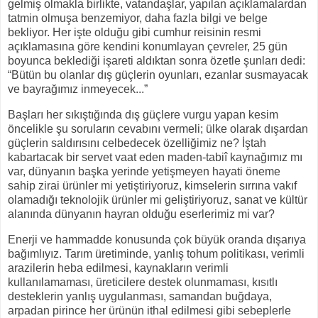
gelmiş olmakla birlikte, vatandaşlar, yapılan açıklamalardan
tatmin olmuşa benzemiyor, daha fazla bilgi ve belge
bekliyor. Her işte olduğu gibi cumhur reisinin resmi
açıklamasına göre kendini konumlayan çevreler, 25 gün
boyunca beklediği işareti aldıktan sonra özetle şunları dedi:
“Bütün bu olanlar dış güçlerin oyunları, ezanlar susmayacak
ve bayrağımız inmeyecek...”
Başları her sıkıştığında dış güçlere vurgu yapan kesim
öncelikle şu soruların cevabını vermeli; ülke olarak dışardan
güçlerin saldırısını celbedecek özelliğimiz ne? İştah
kabartacak bir servet vaat eden maden-tabiî kaynağımız mı
var, dünyanın başka yerinde yetişmeyen hayati öneme
sahip zirai ürünler mi yetiştiriyoruz, kimselerin sırrına vakıf
olamadığı teknolojik ürünler mi geliştiriyoruz, sanat ve kültür
alanında dünyanın hayran olduğu eserlerimiz mi var?
Enerji ve hammadde konusunda çok büyük oranda dışarıya
bağımlıyız. Tarım üretiminde, yanlış tohum politikası, verimli
arazilerin heba edilmesi, kaynakların verimli
kullanılamaması, üreticilere destek olunmaması, kısıtlı
desteklerin yanlış uygulanması, samandan buğdaya,
arpadan pirince her ürünün ithal edilmesi gibi sebeplerle