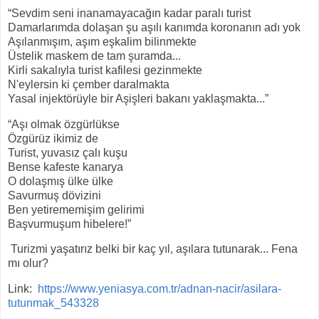
“Sevdim seni inanamayacağın kadar paralı turist
Damarlarımda dolaşan şu aşılı kanımda koronanın adı yok
Aşılanmışım, aşım eşkalim bilinmekte
Üstelik maskem de tam şuramda...
Kirli sakalıyla turist kafilesi gezinmekte
N'eylersin ki çember daralmakta
Yasal injektörüyle bir Aşişleri bakanı yaklaşmakta...”
“Aşı olmak özgürlükse
Özgürüz ikimiz de
Turist, yuvasız çalı kuşu
Bense kafeste kanarya
O dolaşmış ülke ülke
Savurmuş dövizini
Ben yetirememişim gelirimi
Başvurmuşum hibelere!”
Turizmi yaşatırız belki bir kaç yıl, aşılara tutunarak... Fena
mı olur?
Link:
https://www.yeniasya.com.tr/adnan-nacir/asilara-
tutunmak_543328