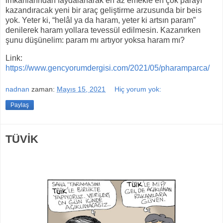
imkanlarından faydalanarak en az emekle en çok parayı
kazandıracak yeni bir araç geliştirme arzusunda bir beis
yok. Yeter ki, “helâl ya da haram, yeter ki artsın param”
denilerek haram yollara tevessül edilmesin. Kazanırken
şunu düşünelim: param mı artıyor yoksa haram mı?
Link:
https://www.gencyorumdergisi.com/2021/05/pharamparca/
nadnan
zaman:
Mayıs 15, 2021
Hiç yorum yok:
Paylaş
TÜVİK