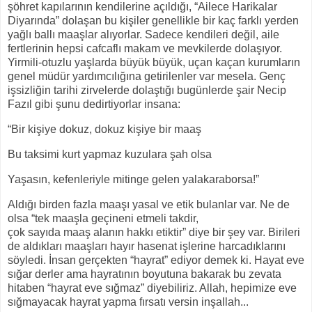
şöhret kapılarının kendilerine açıldığı, “Ailece Harikalar
Diyarında” dolaşan bu kişiler genellikle bir kaç farklı yerden
yağlı ballı maaşlar alıyorlar. Sadece kendileri değil, aile
fertlerinin hepsi cafcaflı makam ve mevkilerde dolaşıyor.
Yirmili-otuzlu yaşlarda büyük büyük, uçan kaçan kurumların
genel müdür yardımcılığına getirilenler var mesela. Genç
işsizliğin tarihi zirvelerde dolaştığı bugünlerde şair Necip
Fazıl gibi şunu dedirtiyorlar insana:
“Bir kişiye dokuz, dokuz kişiye bir maaş
Bu taksimi kurt yapmaz kuzulara şah olsa
Yaşasın, kefenleriyle mitinge gelen yalakaraborsa!”
Aldığı birden fazla maaşı yasal ve etik bulanlar var. Ne de
olsa “tek maaşla geçineni etmeli takdir,
çok sayıda maaş alanın hakkı etiktir” diye bir şey var. Birileri
de aldıkları maaşları hayır hasenat işlerine harcadıklarını
söyledi. İnsan gerçekten “hayrat” ediyor demek ki. Hayat eve
sığar derler ama hayratının boyutuna bakarak bu zevata
hitaben “hayrat eve sığmaz” diyebiliriz. Allah, hepimize eve
sığmayacak hayrat yapma fırsatı versin inşallah...