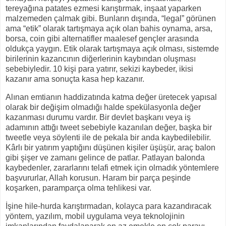
tereyağına patates ezmesi karıştırmak, inşaat yaparken
malzemeden çalmak gibi. Bunların dışında, “legal” görünen
ama “etik” olarak tartışmaya açık olan bahis oynama, arsa,
borsa, coin gibi alternatifler maalesef gençler arasında
oldukça yaygın. Etik olarak tartışmaya açık olması, sistemde
birilerinin kazancının diğerlerinin kaybından oluşması
sebebiyledir. 10 kişi para yatırır, sekizi kaybeder, ikisi
kazanır ama sonuçta kasa hep kazanır.
Alınan emtianın haddizatında katma değer üretecek yapısal
olarak bir değişim olmadığı halde spekülasyonla değer
kazanması durumu vardır. Bir devlet başkanı veya iş
adamının attığı tweet sebebiyle kazanılan değer, başka bir
tweetle veya söylenti ile de pekala bir anda kaybedilebilir.
Kârlı bir yatırım yaptığını düşünen kişiler üşüşür, araç balon
gibi şişer ve zamanı gelince de patlar. Patlayan balonda
kaybedenler, zararlarını telafi etmek için olmadık yöntemlere
başvururlar, Allah korusun. Haram bir parça peşinde
koşarken, paramparça olma tehlikesi var.
İşine hile-hurda karıştırmadan, kolayca para kazandıracak
yöntem, yazılım, mobil uygulama veya teknolojinin