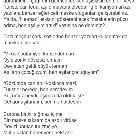
görünmeli", “çağırdım gelmediler, sen aşısızsın dediler” veya
"turiste can feda, aşı olmayana elveda!"
gibi kamyon arkası
yazılara benzer eğlenceli maske sloganları geliştirebiliriz.
Ya da, “He-man” etkisini gösterebilecek “maskelerin gücü
adına, ben aşılıyım artık!” yazısına ne dersiniz?
Bazı meşhur şarkı sözlerine benzer yazıları kullanmak da
mümkün, mesela:
“Virüse bulamıyor kimse derman
Öyle zor ki dövizsiz olmam
Devletten geldi büyük ferman
Aşıların çocuğuyum, ben aşılar çocuğuyum”
“Gözümde canlanır koskoca mazi,
Turistler nerede, ben neredeyim
Suçumuz neydi, aşımızı da olduk işte
Gel gör aşılandım, ben ne haldeyim
Corona birikti sığmaz içime
Bin maske taksam da azdır virüse
Dövizi unutan turizmciye,
Mutluluktan haber ver direkt aşı”