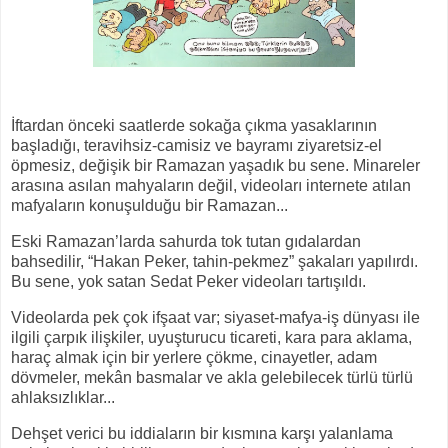
İftardan önceki saatlerde sokağa çıkma yasaklarının
başladığı, teravihsiz-camisiz ve bayramı ziyaretsiz-el
öpmesiz, değişik bir Ramazan yaşadık bu sene. Minareler
arasına asılan mahyaların değil, videoları internete atılan
mafyaların konuşulduğu bir Ramazan...
Eski Ramazan’larda sahurda tok tutan gıdalardan
bahsedilir, “Hakan Peker, tahin-pekmez” şakaları yapılırdı.
Bu sene, yok satan Sedat Peker videoları tartışıldı.
Videolarda pek çok ifşaat var; siyaset-mafya-iş dünyası ile
ilgili çarpık ilişkiler, uyuşturucu ticareti, kara para aklama,
haraç almak için bir yerlere çökme, cinayetler, adam
dövmeler, mekân basmalar ve akla gelebilecek türlü türlü
ahlaksızlıklar...
Dehşet verici bu iddiaların bir kısmına karşı yalanlama