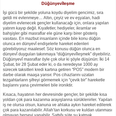
Düğünyevîleşme
İşi gücü bir şekilde yoluna koydu diyelim gencimiz, sıra
geldi mi evlenmeye… Altın, çeyiz ve ev eşyaları, hadi
diyelim evlenecek gençler kullanacağı için, onlara yapılan
yatırım kayıp değil. Kıyafetler, hediyeler, ikramlar ve
bahşişler gibi masraflar ele güne karşı birer gösteriş
vasıtası. En mazbut insanların içinde bile konu düğün
olunca en dünyevî endişelerle hareket edenleri
görebiliyoruz maalesef. Söz konusu düğün olunca en
dünyevî duyguları takınmaya “düğünyevîleşmek” diyebiliriz.
Düğünyevî masraflar öyle çok olur ki şöyle düşünün: İki 14
Şubat, bir 28 Şubat eder ki, o da neredeyse 1000 ay
sürecek taksitleri kredi kartına getiren “POS” modern bir
darbe olarak maaşa yansır. Pos cihazlarını uzatan
tezgahtarların şifreyi görmemek için “çevik bir” hareketle
başlarını yana çevirmeleri bile ironiktir.
Kısaca, hayatının her devresinde gençler, bir şekilde kısa
yoldan çok para kazanma arayışlarına sürüklenirler. Yapılan
iş ne olursa olsun, kanuna ve ahlaka aykırı hareket edilerek
çok para kazanılabilir. Allah’tan korkusu ve kuldan utanması
olmayan herşeyi yapabilir. Sattığı süte su katmak,