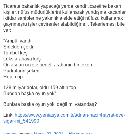
Ticarete bakanlık yapacağı yerde kendi ticaretine bakan
kişiler, nüfus müdürlüklerini kullanarak yurtdışına kaçanlar,
iktidar sahiplerine yakınlıkla elde ettiği nüfuzu kullanarak
gayrımeşru işler çevirenler alabildiğine... Tekerlemesi bile
var:
“Ampül yandı
Sinekleri çekti
Tombul keş
Lüks arabaya koş
On asgari ücrete bedel, arabanın bir tekeri
Pudraların şekeri
Hop mop
128 milyar dolar, oldu 159 altın top
Bundan başka oyun yok”
Bunlara başka oyun yok, değil mi vatandaş?
Link:
https://www.yeniasya.com.tr/adnan-nacir/hayrat-eve-
sigar-mi_541990
nadnan
zaman:
Mayıs 02, 2021
Hiç yorum yok: