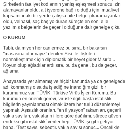
Şirketlerin faaliyet kodlarının yanlış eşleşmesi sonucu izin
alamayanlar oldu, alt işverene bağlı olduğu için, muafiyet
kapsamındaki bir yerde çalışsa bile belge çıkaramayanlar
oldu, velhasıl, saç baş yolduran süreçte en son, elle
yazılmış belgelerin de geçerli olduğuna dair genelge çıktı.
O KURUM
Tabiî, daimiyen her can ermez bu sırra, bir bakarsın
“masasına oturmayız” denilen Sisi ile ilişkileri
normalleştirmek için diplomatik bir heyet gider Mısır’a...
Koyun olup ağladılar ardı sıra, bu da genel, bu da geçer,
ağlama!
Anayasada yer almamış ve hiçbir kanunda ya da genelgede
adı konmamış olsa da işlediğine inandığım gizli bir
kurumumuz var, TÜVİK: Türkiye Virüs İşleri Kurumu. Bu
kurumun en önemli görevi, virüsle ilgili başta istatistiki
bilgilerin yayınlanması olmak üzere her türlü düzenlemeyi
yapmak. Aşısızlık oranları, “en filyasyon” rakamları, geçerli
vak’a sayıları, vak’aların illere göre dağılımı, sürece güven
endeksi gibi istatistikî veriler hep TÜVİK işi gibi geliyor
bana. “Test sayısı sebeptir, vak’a sayısı sonuç... Öncelikle