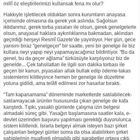
millî öz eleştirilerimizi kullansak fena mı olur?
Hakkıyle işletilecek olduktan sonra kurumların anayasa
içerisinde olmasına da gerek yok aslında. Sağolsun
iktidarımız, gerek torba yasaları ile olsun, gerek genelgelerle
olsun, anayasal haklara aykırılıklarına bakmadan, aklından
geçirdiği herşeyi Resmî Gazete’de yayınlıyor. Her gün, gece
yarısını biraz “genelgeçer” bir saatte, yeni bir genelge ile biz
kullara neyi yapıp neyi yapamayacağımız bildiriliyor. “Bu da
genel, bu da geçer ağlama” türküsüyle karşılıyoruz biz de
genelde... Çek tahsilatları ile ilgili son dakika torbası ile
geçen bir kanun, piyasaları allak bullak edip ödeme-takas
sistemlerini kilitleyince hemen bir genelge ile düzeltme
yoluna gidildi, ama telâfi edilmesi zor hasarlar bıraktı.
“Tam kapanamama” döneminde marketlerde satılabilecek-
satılamayacak ürünler hususunda çıkan genelge de kafa
karıştırdı. Tıpkı, yasaklı günlerde çalışma izin belgesi
almadaki süreç gibi. Yasağın başlamasına saatler kala, e-
devlet üzerinden başvuru yapılması gerektiği duyurulunca
sistem kilitlendi. Israrla belgeyi almak isteyen bazı şirket
çalışanları belgeyi günler sonra da olsa alabilirken şirket
sahiplerinin muafiyeti olmadığı gibi garabetler ortaya çıktı.