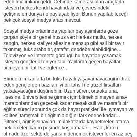
edebilme imkanı geldi. Cebinde kamerası olan araçlarla
isteyen herkes kendi hayatındaki ve çevresindeki
gelişmeleri dünya ile paylaşabiliyor. Bunun yapılabileceği
pek çok sosyal medya aracı mevcut.
Sosyal medya ortamında yapılan paylaşımlarda göze
çarpan şöyle bir genel husus var: Herkes mutlu, herkes
zengin, herkes kraliyet ailesine mensup gibi asil bir tavır
takınmış, lüks arabalar, şatafat, debdebe alabildiğine…
Televizyon ve internette gördüğü bu hayatları yaşamak
isteyen gençler özeniyor tabi: Yalılarda geçen hayatlar,
bitmeyen bir tatil ve eğlence…
Elindeki imkanlarla bu lüks hayatı yaşayamayacağını idrak
eden gençlerden bazıları iyi bir tahsil ile güzel fırsatları
yakalayacağını düşünebilir. Uzun süren, ortaokuluna,
lisesine, üniversitesine girmek için bitmek bilmeyen sınav
maratonlarından geçecek kadar meşakkatli ve masraflı bir
eğitim süreci sonunda çok da hayat pratikleri ile uymayan ve
kalitesi tartışmalı bir eğitim aldığını fark edene kadar…
Bitmedi, ağır iş sınavları, mülakatlarda kaybetmeler, atama
beklemeler, kadro peşinde koşturmalar… Hadi, kamu
olmadı, özel sektörde şansını denemek isteyenler en az beş