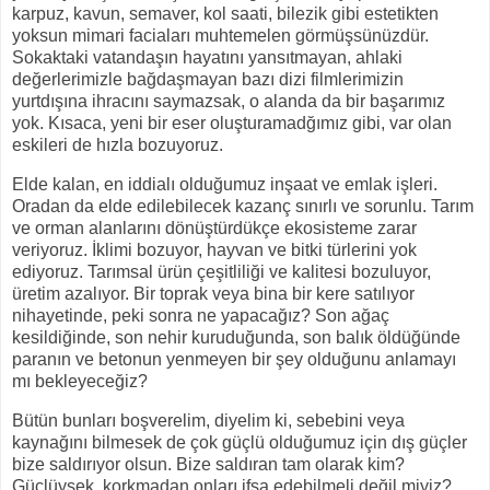
karpuz, kavun, semaver, kol saati, bilezik gibi estetikten
yoksun mimari faciaları muhtemelen görmüşsünüzdür.
Sokaktaki vatandaşın hayatını yansıtmayan, ahlaki
değerlerimizle bağdaşmayan bazı dizi filmlerimizin
yurtdışına ihracını saymazsak, o alanda da bir başarımız
yok. Kısaca, yeni bir eser oluşturamadğımız gibi, var olan
eskileri de hızla bozuyoruz.
Elde kalan, en iddialı olduğumuz inşaat ve emlak işleri.
Oradan da elde edilebilecek kazanç sınırlı ve sorunlu. Tarım
ve orman alanlarını dönüştürdükçe ekosisteme zarar
veriyoruz. İklimi bozuyor, hayvan ve bitki türlerini yok
ediyoruz. Tarımsal ürün çeşitliliği ve kalitesi bozuluyor,
üretim azalıyor. Bir toprak veya bina bir kere satılıyor
nihayetinde, peki sonra ne yapacağız? Son ağaç
kesildiğinde, son nehir kuruduğunda, son balık öldüğünde
paranın ve betonun yenmeyen bir şey olduğunu anlamayı
mı bekleyeceğiz?
Bütün bunları boşverelim, diyelim ki, sebebini veya
kaynağını bilmesek de çok güçlü olduğumuz için dış güçler
bize saldırıyor olsun. Bize saldıran tam olarak kim?
Güçlüysek, korkmadan onları ifşa edebilmeli değil miyiz?