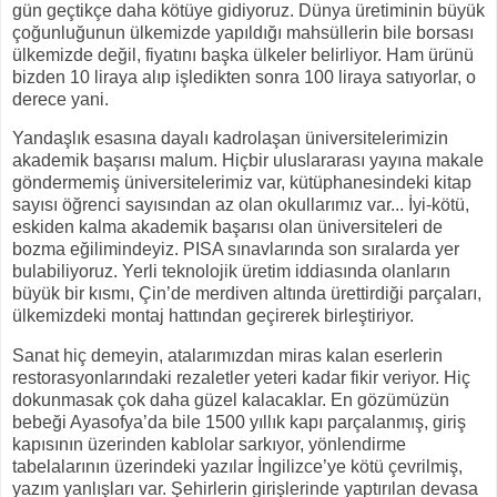
gün geçtikçe daha kötüye gidiyoruz. Dünya üretiminin büyük
çoğunluğunun ülkemizde yapıldığı mahsüllerin bile borsası
ülkemizde değil, fiyatını başka ülkeler belirliyor. Ham ürünü
bizden 10 liraya alıp işledikten sonra 100 liraya satıyorlar, o
derece yani.
Yandaşlık esasına dayalı kadrolaşan üniversitelerimizin
akademik başarısı malum. Hiçbir uluslararası yayına makale
göndermemiş üniversitelerimiz var, kütüphanesindeki kitap
sayısı öğrenci sayısından az olan okullarımız var... İyi-kötü,
eskiden kalma akademik başarısı olan üniversiteleri de
bozma eğilimindeyiz. PISA sınavlarında son sıralarda yer
bulabiliyoruz. Yerli teknolojik üretim iddiasında olanların
büyük bir kısmı, Çin’de merdiven altında ürettirdiği parçaları,
ülkemizdeki montaj hattından geçirerek birleştiriyor.
Sanat hiç demeyin, atalarımızdan miras kalan eserlerin
restorasyonlarındaki rezaletler yeteri kadar fikir veriyor. Hiç
dokunmasak çok daha güzel kalacaklar. En gözümüzün
bebeği Ayasofya’da bile 1500 yıllık kapı parçalanmış, giriş
kapısının üzerinden kablolar sarkıyor, yönlendirme
tabelalarının üzerindeki yazılar İngilizce’ye kötü çevrilmiş,
yazım yanlışları var. Şehirlerin girişlerinde yaptırılan devasa