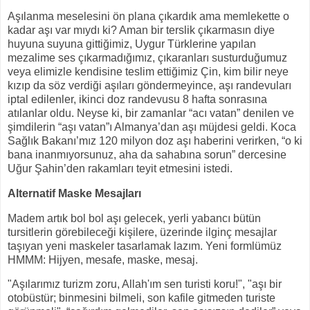
Aşılanma meselesini ön plana çıkardık ama memlekette o
kadar aşı var mıydı ki? Aman bir terslik çıkarmasın diye
huyuna suyuna gittiğimiz, Uygur Türklerine yapılan
mezalime ses çıkarmadığımız, çıkaranları susturduğumuz
veya elimizle kendisine teslim ettiğimiz Çin, kim bilir neye
kızıp da söz verdiği aşıları göndermeyince, aşı randevuları
iptal edilenler, ikinci doz randevusu 8 hafta sonrasına
atılanlar oldu. Neyse ki, bir zamanlar “acı vatan” denilen ve
şimdilerin “aşı vatan”ı Almanya’dan aşı müjdesi geldi. Koca
Sağlık Bakanı’mız 120 milyon doz aşı haberini verirken, “o ki
bana inanmıyorsunuz, aha da sahabına sorun” dercesine
Uğur Şahin’den rakamları teyit etmesini istedi.
Alternatif Maske Mesajları
Madem artık bol bol aşı gelecek, yerli yabancı bütün
tursitlerin görebileceği kişilere, üzerinde ilginç mesajlar
taşıyan yeni maskeler tasarlamak lazım. Yeni formlümüz
HMMM: Hijyen, mesafe, maske, mesaj.
"Aşılarımız turizm zoru, Allah'ım sen turisti koru!", "aşı bir
otobüstür; binmesini bilmeli, son kafile gitmeden turiste