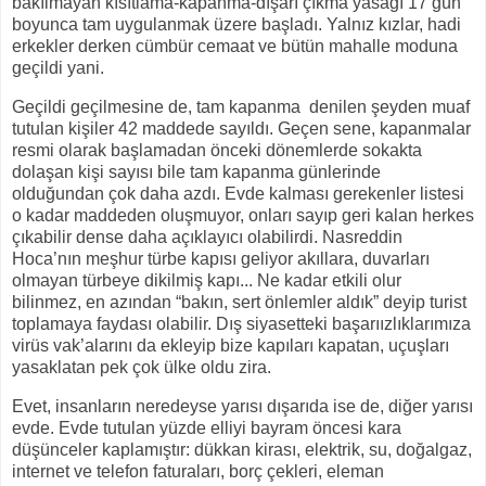
bakılmayan kısıtlama-kapanma-dışarı çıkma yasağı 17 gün
boyunca tam uygulanmak üzere başladı. Yalnız kızlar, hadi
erkekler derken cümbür cemaat ve bütün mahalle moduna
geçildi yani.
Geçildi geçilmesine de, tam kapanma
denilen şeyden muaf
tutulan kişiler 42 maddede sayıldı. Geçen sene, kapanmalar
resmi olarak başlamadan önceki dönemlerde sokakta
dolaşan kişi sayısı bile tam kapanma günlerinde
olduğundan çok daha azdı. Evde kalması gerekenler listesi
o kadar maddeden oluşmuyor, onları sayıp geri kalan herkes
çıkabilir dense daha açıklayıcı olabilirdi. Nasreddin
Hoca’nın meşhur türbe kapısı geliyor akıllara, duvarları
olmayan türbeye dikilmiş kapı... Ne kadar etkili olur
bilinmez, en azından “bakın, sert önlemler aldık” deyip turist
toplamaya faydası olabilir. Dış siyasetteki başarıızlıklarımıza
virüs vak’alarını da ekleyip bize kapıları kapatan, uçuşları
yasaklatan pek çok ülke oldu zira.
Evet, insanların neredeyse yarısı dışarıda ise de, diğer yarısı
evde. Evde tutulan yüzde elliyi bayram öncesi kara
düşünceler kaplamıştır: dükkan kirası, elektrik, su, doğalgaz,
internet ve telefon faturaları, borç çekleri, eleman