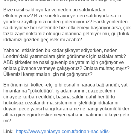
Bize nasıl saldırıyorlar ve neden bu saldırılardan
etkileniyoruz? Bize sürekli aynı yerden saldırıyorlarsa, o
yöndeki zayıflığımızı neden gidermiyoruz? Farklı yönlerden
saldırıyor ve her seferinde bizi etkilemeyi başarıyorlarsa, çok
fazla zayıf noktamız olduğu anlamına gelmiyor mu, güçlülük
iddiamızı gözden geçirsek mi acaba?
Yabancı etkisinden bu kadar şikayet ediyorken, neden
Londra’daki yatırımcılara şirin görünmek için taklalar attık?
ABD şirketlerine nasıl güvenip de yatırım için çağırıyor ve
onlara güvence vermeye çalışıyoruz? Onlara muhtaç mıyız?
Ülkemizi karıştırmaları için mi çağırıyoruz?
En önemlisi, köfteci-etçi gibi esnafın haraca bağlandığı, yat
limanlarına “çöküldüğü”, iş adamlarının, gazetecilerin
cinayete kurban edildiği, basına saldırı dahil her türlü
hukuksuz cezalandırma sisteminin işletildiği iddialarını
duyan, gece yarısı hangi kararname ile hangi yükümlülükler
altına gireceğini kestiremeyen yabancı yatırımcı ülkeye gelir
mi?
Link:
https://www.yeniasya.com.tr/adnan-nacir/dis-