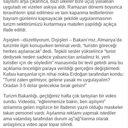
sayısını arşa çıkarınca, bazı ülkeler bize uçuş yasakları
uyguladı ve vizeleri askıya aldı. Ramazan dönemi boyunca
teravihlerin iptal edilmesi ve tam kapanma tedbirlerinin
bayram günlerini kapsayacak şekilde uygulanmasının
turizm sektörümüzü kurtarmaya matufen yapıldığı açıkça
ifade edildi.
Aşıişleri –düzeltiyorum, Dışişleri – Bakanı’mız, Almanya’da
turizmle ilgili konuşurken teminat verdi, “turistin göreceği
herkes aşılanacak” dedi. Tepkili sesler yükselince “turist
dediysek neden sadece yabancıları anladınız ki, yerli
turistler için de söyledim” manasında bir tevil getirdi ama bu
açıklama önceliğin paraya verildiği gerçeğini değiştirmedi.
Kafası karışanlar için nihai nokta Erdoğan tarafından kondu:
“Turist zaten gelmiyor, gelene yasak mı uygulayalım?
Oradan 3-5 dolar gelecekse bırak gelsin!”
Turizm Bakanlığı, geçtiğimiz hafta çok tartışılan bir video
sundu. Videoda, “eğlenmenize bakın, ben aşılıyım”
anlamına gelen ingilizce bir ifadenin yazılı olduğu maskeler
takan personel vardı. Aşılanma reklamı yapmak istediler
ama vatandaş tarafından durum aş”ağ”ılanma olarak
anlaşılınca video apar topar silindi.