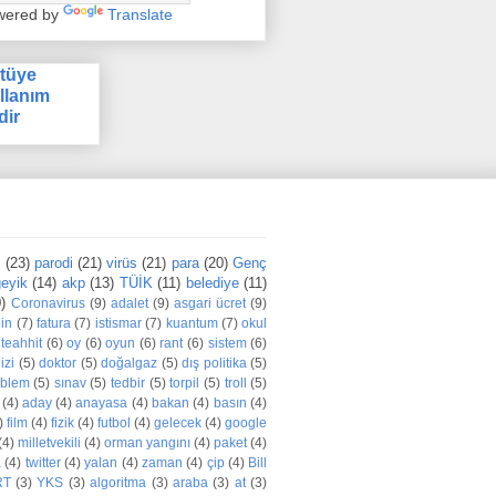
wered by
Translate
tüye
llanım
dir
r
(23)
parodi
(21)
virüs
(21)
para
(20)
Genç
eyik
(14)
akp
(13)
TÜİK
(11)
belediye
(11)
)
Coronavirus
(9)
adalet
(9)
asgari ücret
(9)
din
(7)
fatura
(7)
istismar
(7)
kuantum
(7)
okul
teahhit
(6)
oy
(6)
oyun
(6)
rant
(6)
sistem
(6)
izi
(5)
doktor
(5)
doğalgaz
(5)
dış politika
(5)
oblem
(5)
sınav
(5)
tedbir
(5)
torpil
(5)
troll
(5)
(4)
aday
(4)
anayasa
(4)
bakan
(4)
basın
(4)
)
film
(4)
fizik
(4)
futbol
(4)
gelecek
(4)
google
(4)
milletvekili
(4)
orman yangını
(4)
paket
(4)
a
(4)
twitter
(4)
yalan
(4)
zaman
(4)
çip
(4)
Bill
RT
(3)
YKS
(3)
algoritma
(3)
araba
(3)
at
(3)