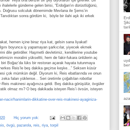
lümde” veya ona benzer bir şey diyorlardır işe girenler. Bir
ı ihalelerle gündeme gelen birisi, “Erdoğan'ın dürüstlüğünü,
um. Doğrusu solculuk dönemimde Mevlana ile Şems’in
anıdıktan sonra gördüm ki, böyle bir ilahi aşk iki erkek
Erd
Şik
tar
akat, hemen içine biraz riya kat, gelsin sana liyakat!
algını boyunca iş yapamayan şarkıcılar, yiyecek ekmek
i dile getirdiler. Haşmetli devletimiz, kendilerine youtube
timizin moralini yükseltti, hem de fakir-fukara ünlülerin aç
uyd
biri Boğaz’da lüks bir restoran açarak hayata tutunmaya
ben
 “herkes Reis’le beş dakika geçirse keşke...” Seksen küsür
esi çok mümkün değil. Diyorum ki, Reis ebatlarında ve onun
 zeka falan yüklense... Seri üretimle çoğaltılan robotlar
-Reis makinesi ayağınıza geldi. Beş dakika görüşülür, övgüler
 pratik olmaz mı? O beş dakikada isteyen Reis’i övsün, isteyen
aza
n-nacir/hanimlarin-dikkatine-over-reis-makinesi-ayaginiza-
020
Hiç yorum yok:
eis
,
övgü
,
pazarola
,
reis
,
riya
,
torpil