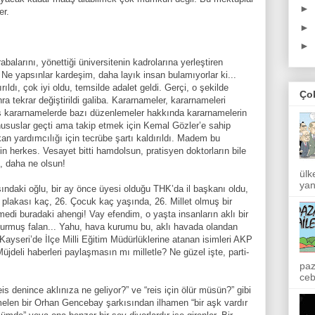
►
ter.
►
►
rabalarını, yönettiği üniversitenin kadrolarına yerleştiren
. Ne yapsınlar kardeşim, daha layık insan bulamıyorlar ki...
rıldı, çok iyi oldu, temsilde adalet geldi. Gerçi, o şekilde
Ço
nra tekrar değiştirildi galiba. Kararnameler, kararnameleri
ş kararnamelerde bazı düzenlemeler hakkında kararnamelerin
ususlar geçti ama takip etmek için Kemal Gözler’e sahip
n yardımcılığı için tecrübe şartı kaldırıldı. Madem bu
n herkes. Vesayet bitti hamdolsun, pratisyen doktorların bile
k, daha ne olsun!
ülk
yan
şındaki oğlu, bir ay önce üyesi olduğu THK’da il başkanı oldu,
n plakası kaç, 26. Çocuk kaç yaşında, 26. Millet olmuş bir
remedi buradaki ahengi! Vay efendim, o yaşta insanların aklı bir
olurmuş falan... Yahu, hava kurumu bu, aklı havada olandan
n? Kayseri’de İlçe Milli Eğitim Müdürlüklerine atanan isimleri AKP
 Müjdeli haberleri paylaşmasın mı milletle? Ne güzel işte, parti-
paz
ceb
is denince aklınıza ne geliyor?” ve “reis için ölür müsün?” gibi
melen bir Orhan Gencebay şarkısından ilhamen “bir aşk vardır