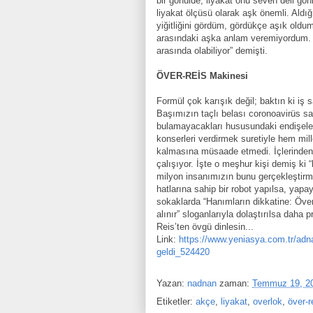
bir gönülde, liyakat onu seven deli gön
liyakat ölçüsü olarak aşk önemli. Aldığ
yiğitliğini gördüm, gördükçe aşık old
arasındaki aşka anlam veremiyordum. T
arasında olabiliyor” demişti.
ÖVER-REİS Makinesi
Formül çok karışık değil; baktın ki iş s
Başımızın taçlı belası coronoavirüs s
bulamayacakları hususundaki endişelerin
konserleri verdirmek suretiyle hem mille
kalmasına müsaade etmedi. İçlerinden 
çalışıyor. İşte o meşhur kişi demiş ki
milyon insanımızın bunu gerçekleştirm
hatlarına sahip bir robot yapılsa, yapay
sokaklarda “Hanımların dikkatine: Över
alınır” sloganlarıyla dolaştırılsa daha
Reis’ten övgü dinlesin...
Link:
https://www.yeniasya.com.tr/adna
geldi_524420
Yazan:
nadnan
zaman:
Temmuz 19, 2
Etiketler:
akçe
,
liyakat
,
overlok
,
över-r