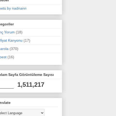
ets by nadnann
egoriler
nç Yorum
(18)
fiyat Kanyonu
(17)
arola
(370)
best
(16)
plam Sayfa Görüntüleme Sayısı
1,511,217
nslate