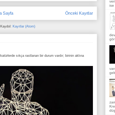
ver
ise
a Sayfa
Önceki Kayıtlar
Kaydol:
Kayıtlar (Atom)
dev
gör
atürlerde sıkça rastlanan bir durum vardır; birinin aklına
var
gel
zam
Kre
düş