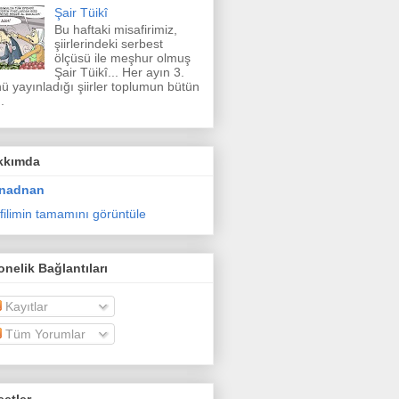
Şair Tüikî
Bu haftaki misafirimiz,
şiirlerindeki serbest
ölçüsü ile meşhur olmuş
Şair Tüikî... Her ayın 3.
ü yayınladığı şiirler toplumun bütün
.
kkımda
nadnan
filimin tamamını görüntüle
nelik Bağlantıları
Kayıtlar
Tüm Yorumlar
etler