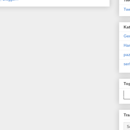
Twe
Kat
Ge
Har
paz
ser
To
Tra