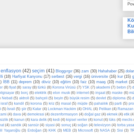
Po
Kö
Ku
Bil
enflasyon
(42)
seçim
(41)
Bloggırgır
(36)
zam
(30)
Hahahaber
(25)
dola
li
(18)
Harfiyat Kanyonu
(17)
serbest
(16)
vergi
(16)
üniversite
(16)
kur
(15)
g
1)
İBB
(11)
deprem
(10)
döviz
(10)
eğitim
(10)
faiz
(10)
maaş
(10)
market
(10
er
(8)
fiyat
(8)
saray
(8)
türkü
(8)
Korona Virüsü
(7)
YSK
(7)
akademi
(7)
beton
(7)
bilgisayar
(6)
borç
(6)
elektrik
(6)
elon musk
(6)
internet
(6)
inşaat
(6)
maske
(6)
mü
)
Nebati
(5)
aktroll
(5)
bahçeli
(5)
beyin
(5)
büyük resim
(5)
devlet
(5)
diploma
(5)
d
israf
(5)
kandil
(5)
korona
(5)
kriz
(5)
masal
(5)
müjde
(5)
pahalılık
(5)
parti
(5)
pr
i
(5)
İsrail
(5)
şiir
(5)
Katar
(4)
Lockman Hackim
(4)
OHAL
(4)
Pelikan
(4)
Ramazan
cami
(4)
dava
(4)
demokrasi
(4)
dezenformasyon
(4)
doğal gaz
(4)
ekmek
(4)
etik
(4
sizlik
(4)
kanun
(4)
kara delik
(4)
kedi
(4)
kişisel veriler
(4)
konut
(4)
lüks
(4)
meclis
nat
(4)
sandık
(4)
sansür
(4)
siyasi
(4)
sonuç
(4)
soğan
(4)
televizyon
(4)
torba yas
dil Yaşaroğlu
(3)
Erdoğan
(3)
KHK
(3)
MEB
(3)
Microsoft
(3)
NASA
(3)
Sisi
(3)
T