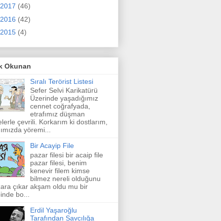
2017
(46)
2016
(42)
2015
(4)
k Okunan
Sıralı Terörist Listesi
Sefer Selvi Karikatürü
Üzerinde yaşadığımız
cennet coğrafyada,
etrafımız düşman
elerle çevrili. Korkarım ki dostlarım,
ımızda yöremi...
Bir Acayip File
pazar filesi bir acaip file
pazar filesi, benim
kenevir filem kimse
bilmez nereli olduğunu
ara çıkar akşam oldu mu bir
inde bo...
Erdil Yaşaroğlu
Tarafından Savcılığa