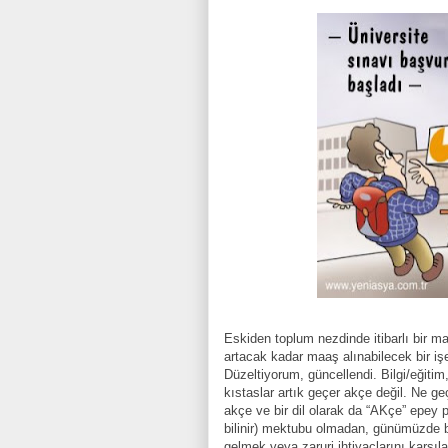
Eskiden toplum nezdinde itibarlı bir 
artacak kadar maaş alınabilecek bir işe
Düzeltiyorum, güncellendi. Bilgi/eğitim,
kıstaslar artık geçer akçe değil. Ne g
akçe ve bir dil olarak da “AKçe” epey pr
bilinir) mektubu olmadan, günümüzde bı
gelmek veya zaruri ihtiyaçlarını karş