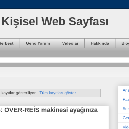
Kişisel Web Sayfası
Serbest
Genc Yorum
Videolar
Hakkında
Blo
Ana
 kayıtlar gösteriliyor.
Tüm kayıtları göster
Paz
Ser
e: ÖVER-REİS makinesi ayağınıza
Ge
Vid