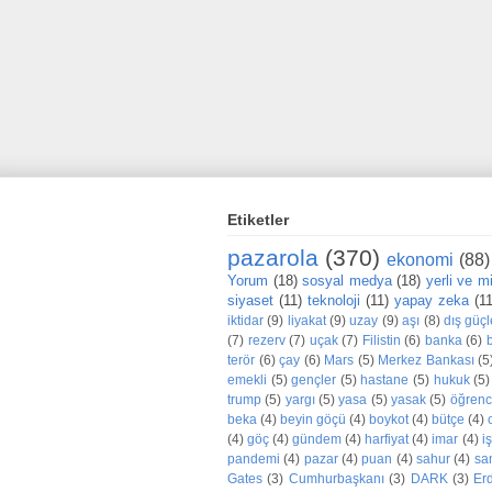
Etiketler
pazarola
(370)
ekonomi
(88)
Yorum
(18)
sosyal medya
(18)
yerli ve mil
siyaset
(11)
teknoloji
(11)
yapay zeka
(1
iktidar
(9)
liyakat
(9)
uzay
(9)
aşı
(8)
dış güçl
(7)
rezerv
(7)
uçak
(7)
Filistin
(6)
banka
(6)
terör
(6)
çay
(6)
Mars
(5)
Merkez Bankası
(5
emekli
(5)
gençler
(5)
hastane
(5)
hukuk
(5)
trump
(5)
yargı
(5)
yasa
(5)
yasak
(5)
öğrenc
beka
(4)
beyin göçü
(4)
boykot
(4)
bütçe
(4)
(4)
göç
(4)
gündem
(4)
harfiyat
(4)
imar
(4)
iş
pandemi
(4)
pazar
(4)
puan
(4)
sahur
(4)
sa
Gates
(3)
Cumhurbaşkanı
(3)
DARK
(3)
Er