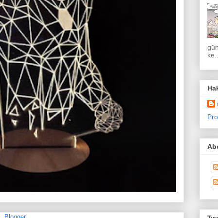
gün
ke..
Ha
Pro
Abo
Twe