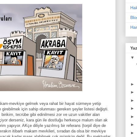
Ha
Blo
Har
Yaz
▼
►
►
►
makam-mevkiye gelmek veya rahat bir hayat sürmeye yetip
►
 girebilmek için sahip olunması gereken şeyler listesi değişti.
 birikim, tecrübe gibi edinilmesi zor ve uzun vakitler alan
►
eçiyor derseniz, kara gün ile dostluğu herkesçe malum olan ak
►
im yapıyor. AKçe diliyle yazılmış bir referans (torpil diye de
rakın itibarlı makam mevkileri, sıradan da olsa bir mevkiye
►
ılayacak kadar maaş alabilmek çok mümkün değil. Bu mektuplar