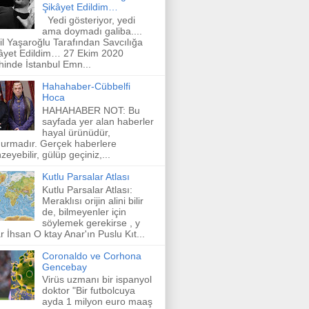
Şikâyet Edildim…
Yedi gösteriyor, yedi
ama doymadı galiba....
il Yaşaroğlu Tarafından Savcılığa
âyet Edildim… 27 Ekim 2020
ihinde İstanbul Emn...
Hahahaber-Cübbelfi
Hoca
HAHAHABER NOT: Bu
sayfada yer alan haberler
hayal ürünüdür,
urmadır. Gerçek haberlere
zeyebilir, gülüp geçiniz,...
Kutlu Parsalar Atlası
Kutlu Parsalar Atlası:
Meraklısı orijin alini bilir
de, bilmeyenler için
söylemek gerekirse , y
r İhsan O ktay Anar'ın Puslu Kıt...
Coronaldo ve Corhona
Gencebay
Virüs uzmanı bir ispanyol
doktor "Bir futbolcuya
ayda 1 milyon euro maaş