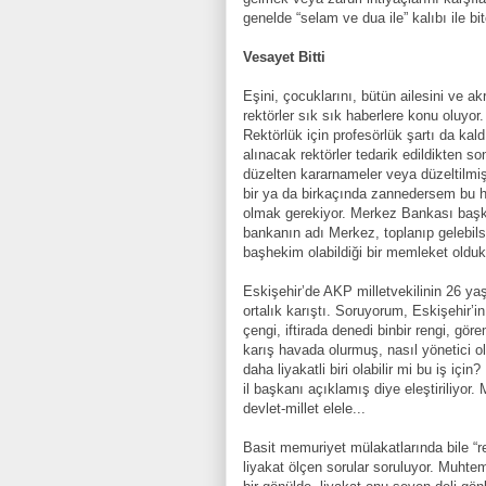
genelde “selam ve dua ile” kalıbı ile bi
Vesayet Bitti
Eşini, çocuklarını, bütün ailesini ve ak
rektörler sık sık haberlere konu oluyor
Rektörlük için profesörlük şartı da kaldı
alınacak rektörler tedarik edildikten so
düzelten kararnameler veya düzeltilmi
bir ya da birkaçında zannedersem bu h
olmak gerekiyor. Merkez Bankası başka
bankanın adı Merkez, toplanıp gelebilsi
başhekim olabildiği bir memleket oldu
Eskişehir’de AKP milletvekilinin 26 ya
ortalık karıştı. Soruyorum, Eskişehir’i
çengi, iftirada denedi binbir rengi, gö
karış havada olurmuş, nasıl yönetici 
daha liyakatli biri olabilir mi bu iş içi
il başkanı açıklamış diye eleştiriliyor.
devlet-millet elele...
Basit memuriyet mülakatlarında bile “re
liyakat ölçen sorular soruluyor. Muhte