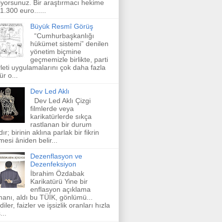
iyorsunuz. Bir araştırmacı hekime
 1.300 euro......
Büyük Resmî Görüş
“Cumhurbaşkanlığı
hükümet sistemi” denilen
yönetim biçmine
geçmemizle birlikte, parti
leti uygulamalarını çok daha fazla
ür o...
Dev Led Aklı
Dev Led Aklı Çizgi
filmlerde veya
karikatürlerde sıkça
rastlanan bir durum
dır; birinin aklına parlak bir fikrin
mesi âniden belir...
Dezenflasyon ve
Dezenfeksiyon
İbrahim Özdabak
Karikatürü Yine bir
enflasyon açıklama
anı, aldı bu TÜİK, gönlümü...
diler, faizler ve işsizlik oranları hızla
...