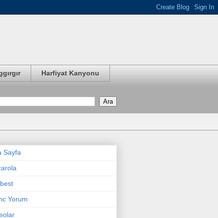
ggırgır
Harfiyat Kanyonu
 Sayfa
arola
best
nc Yorum
eolar