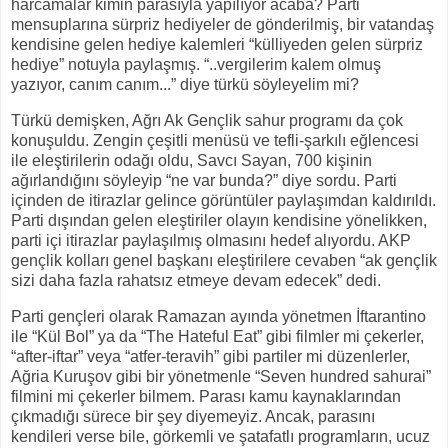
harcamalar kimin parasıyla yapılıyor acaba? Parti
mensuplarına sürpriz hediyeler de gönderilmiş, bir vatandaş
kendisine gelen hediye kalemleri “külliyeden gelen sürpriz
hediye” notuyla paylaşmış. “..vergilerim kalem olmuş
yazıyor, canım canım...” diye türkü söyleyelim mi?
Türkü demişken, Ağrı Ak Gençlik sahur programı da çok
konuşuldu. Zengin çeşitli menüsü ve tefli-şarkılı eğlencesi
ile eleştirilerin odağı oldu, Savcı Sayan, 700 kişinin
ağırlandığını söyleyip “ne var bunda?” diye sordu. Parti
içinden de itirazlar gelince görüntüler paylaşımdan kaldırıldı.
Parti dışından gelen eleştiriler olayın kendisine yönelikken,
parti içi itirazlar paylaşılmış olmasını hedef alıyordu. AKP
gençlik kolları genel başkanı eleştirilere cevaben “ak gençlik
sizi daha fazla rahatsız etmeye devam edecek” dedi.
Parti gençleri olarak Ramazan ayında yönetmen İftarantino
ile “Kül Bol” ya da “The Hateful Eat” gibi filmler mi çekerler,
“after-iftar” veya “atfer-teravih” gibi partiler mi düzenlerler,
Ağria Kuruşov gibi bir yönetmenle “Seven hundred sahurai”
filmini mi çekerler bilmem. Parası kamu kaynaklarından
çıkmadığı sürece bir şey diyemeyiz. Ancak, parasını
kendileri verse bile, görkemli ve şatafatlı programların, ucuz