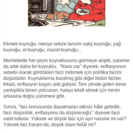
Ekmek kuyruğu, mevye-sebze tanzim satış kuyruğu, yağ
kuyruğu, et kuyruğu, mazot kuyruğu...
Memlekette her şeyin kuyruklusunu görmeye alıştık, yalanlar
da artık daha bir kuyruklu.
“Nass var” diyerek, enflasyonun
sebebi olarak gördükleri faizi indirmek için politika faizini
düşürdüler. Kuyruklarına basılmış gibi diğer bütün faizler
fırladı, enflasyon başını aldı gidiyor. Ters yönde giden trene
yanlışlıkla binen yolcunun, hatayı telafi etmek için trenin
arkasına doğru yürümesi gibi.
Sonra, "faiz konusunda dayatmaları etkisiz hâle getirdik,
faizi düşürdük, enflasyonu da düşüreceğiz" diyerek faizi
sabit tuttular. Yüksek ve düşük faiz için ayrı nasslar mı var?
Yüksek faiz haram da, düşük olanı helâl mi?