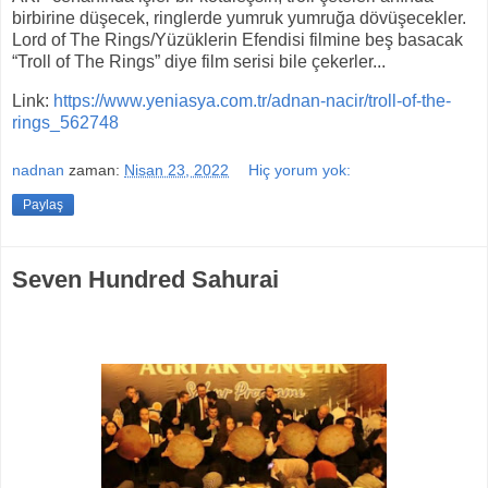
birbirine düşecek, ringlerde yumruk yumruğa dövüşecekler.
Lord of The Rings/Yüzüklerin Efendisi filmine beş basacak
“Troll of The Rings” diye film serisi bile çekerler...
Link:
https://www.yeniasya.com.tr/adnan-nacir/troll-of-the-
rings_562748
nadnan
zaman:
Nisan 23, 2022
Hiç yorum yok:
Paylaş
Seven Hundred Sahurai