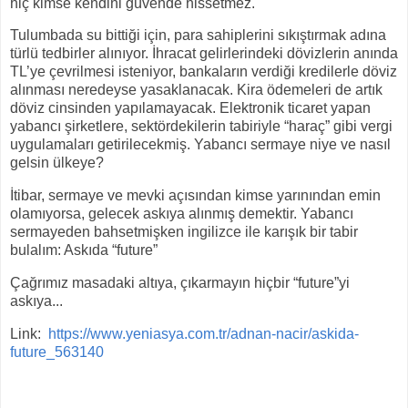
hiç kimse kendini güvende hissetmez.
Tulumbada su bittiği için, para sahiplerini sıkıştırmak adına
türlü tedbirler alınıyor. İhracat gelirlerindeki dövizlerin anında
TL’ye çevrilmesi isteniyor, bankaların verdiği kredilerle döviz
alınması neredeyse yasaklanacak. Kira ödemeleri de artık
döviz cinsinden yapılamayacak. Elektronik ticaret yapan
yabancı şirketlere, sektördekilerin tabiriyle “haraç” gibi vergi
uygulamaları getirilecekmiş. Yabancı sermaye niye ve nasıl
gelsin ülkeye?
İtibar, sermaye ve mevki açısından kimse yarınından emin
olamıyorsa, gelecek askıya alınmış demektir. Yabancı
sermayeden bahsetmişken ingilizce ile karışık bir tabir
bulalım: Askıda “future”
Çağrımız masadaki altıya, çıkarmayın hiçbir “future”yi
askıya...
Link:
https://www.yeniasya.com.tr/adnan-nacir/askida-
future_563140