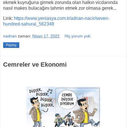
ekmek kuyruğuna girmek zorunda olan halkın vicdanında
nasıl makes bulacağını tahmin etmek zor olmasa gerek...
Link:
https://www.yeniasya.com.tr/adnan-nacir/seven-
hundred-sahurai_562348
nadnan
zaman:
Nisan 17, 2022
Hiç yorum yok:
Paylaş
Cemreler ve Ekonomi