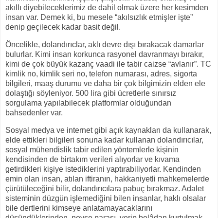
akıllı diyebileceklerimiz de dahil olmak üzere her kesimden
insan var. Demek ki, bu mesele “akılsızlık etmişler işte”
denip geçilecek kadar basit değil.
Öncelikle, dolandırıclar, aklı devre dışı bırakacak damarlar
bulurlar. Kimi insan korkunca rasyonel davranmayı bırakır,
kimi de çok büyük kazanç vaadi ile tabir caizse “avlanır”. TC
kimlik no, kimlik seri no, telefon numarası, adres, sigorta
bilgileri, maaş durumu ve daha bir çok bilgimizin elden ele
dolaştığı söyleniyor. 500 lira gibi ücretlerle sınırsız
sorgulama yapılabilecek platformlar olduğundan
bahsedenler var.
Sosyal medya ve internet gibi açık kaynakları da kullanarak,
elde ettikleri bilgileri sonuna kadar kullanan dolandırıcılar,
sosyal mühendislik tabir edilen yöntemlerle kişinin
kendisinden de birtakım verileri alıyorlar ve kıvama
getirdikleri kişiye istediklerini yaptırabiliyorlar. Kendinden
emin olan insan, atılan iftiranın, hakkaniyetli mahkemelerde
çürütüleceğini bilir, dolandırıcılara pabuç bırakmaz. Adalet
sisteminin düzgün işlemediğini bilen insanlar, haklı olsalar
bile dertlerini kimseye anlatamayacaklarını
düşündüklerinden, neyse parası, verip belâdan kurtulmak