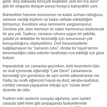
geldi. Beş dakikada bilinçaltı keşfedilir, yedi bin lira alınır”
gibi bir sloganla dolaşan parayı kolayca toplayabilir yani.
Bahsedilen hanımın konusunun ne kadar uzmanı olduğunu,
seminer verdiği kişilerin ne kadar istifade edebildiğini
bilmiyoruz. Kendisini veya seminerini yargılamıyoruz.
Zorlama yok, alan memnun ve satan memnunsa söylenecek
bir şey yok. Sadece, zamanın ruhuna uygun bir şekilde,
şatafat ve debdebe ile bezendiği için sunumunun çok
konuşulduğunu söyleyebiliriz. Dinî hassasiyetlerle
bağdaşmayan bu “zamanın ruhu”, dindar bir hayat tarzını
benimsediğini iddia edenler tarafından icra edildiği için göze
batıyor.
İmparatorluk zor zamanlar geçirirken, belli kesimlerin lüks
ve israf içerisinde eğlendiği “Lale Devri” zamanlarına
benzediği için günümüzü de aynı isimle adlandıranlar var.
Hatta, bu israflı eğlenceli hayatı eş-dost, akraba-taallükat,
cümbür cemaat yaşayanlar olduğu için “sülale devri”
diyenler de oldu.
Partinin eski üyelerini sarayda ağırlama, yeni üyeleri
sarayda taltif etme gibi propaganda faaliyetlerinde