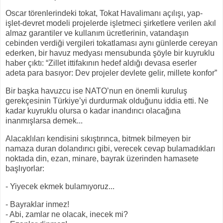
Oscar törenlerindeki tokat, Tokat Havalimanı açılışı, yap-
işlet-devret modeli projelerde işletmeci şirketlere verilen akıl
almaz garantiler ve kullanım ücretlerinin, vatandaşın
cebinden verdiği vergileri tokatlaması aynı günlerde cereyan
ederken, bir havuz medyası mensubunda şöyle bir kuyruklu
haber çıktı: “Zillet ittifakının hedef aldığı devasa eserler
adeta para basıyor: Dev projeler devlete gelir, millete konfor”
Bir başka havuzcu ise NATO’nun en önemli kuruluş
gerekçesinin Türkiye’yi durdurmak olduğunu iddia etti. Ne
kadar kuyruklu olursa o kadar inandırıcı olacağına
inanmışlarsa demek...
Alacaklıları kendisini sıkıştırınca, bitmek bilmeyen bir
namaza duran dolandırıcı gibi, verecek cevap bulamadıkları
noktada din, ezan, minare, bayrak üzerinden hamasete
başlıyorlar:
- Yiyecek ekmek bulamıyoruz...
- Bayraklar inmez!
- Abi, zamlar ne olacak, inecek mi?