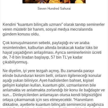
Seven Hundred Sahurai
Kendini “kuantum bilinçaltı uzmanı” olarak tanıtıp seminerler
veren müstetir bir hanım, sosyal medya mecralarında
gündem konusu oldu.
Çok konuşulmasının sebebi, paylaştığı ev ve araba
resimlerinden, kalburları altında bırakacak kadar lüks bir
hayat yaşadığının anlaşılması. Ayrıca seminerlerinin ücreti
de, 7-8 bin liradan başlayıp, 57 bin TL’ye kadar
çıkabiliyormuş.
Ne diyelim, iyi yere tezgah açmış. Bu zamanda parayı
elinde bulunduran kesim belli, onların ilgileneceği konular
aşağı yukarı biliniyor. Ayet-hadislerden bahset, kişisel
gelişim kalıpları kullan, kuantum gibi, uzmanlarının bile
anlamakta ve anlatmakta zorlandığı bir konu ile bağdaştır ve
sun... Dinleyicilerden anlamayan olursa kendi bilgisizliğini
ortaya çıkarmamak için ses etmeyecektir. “Hanımların
dikkatine, ayetlerle kuantum bilinçaltı seminercisi ayağınıza