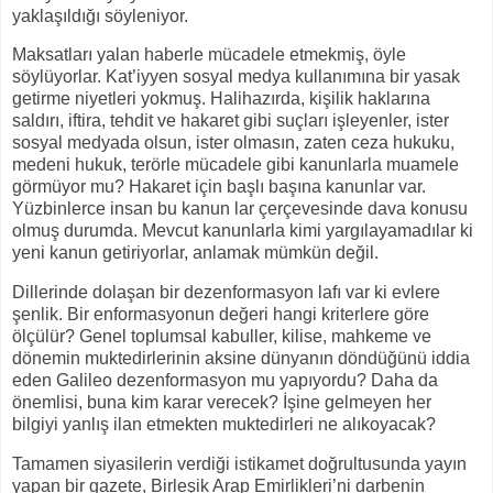
yaklaşıldığı söyleniyor.
Maksatları yalan haberle mücadele etmekmiş, öyle
söylüyorlar. Kat’iyyen sosyal medya kullanımına bir yasak
getirme niyetleri yokmuş. Halihazırda, kişilik haklarına
saldırı, iftira, tehdit ve hakaret gibi suçları işleyenler, ister
sosyal medyada olsun, ister olmasın, zaten ceza hukuku,
medeni hukuk, terörle mücadele gibi kanunlarla muamele
görmüyor mu? Hakaret için başlı başına kanunlar var.
Yüzbinlerce insan bu kanun lar çerçevesinde dava konusu
olmuş durumda. Mevcut kanunlarla kimi yargılayamadılar ki
yeni kanun getiriyorlar, anlamak mümkün değil.
Dillerinde dolaşan bir dezenformasyon lafı var ki evlere
şenlik. Bir enformasyonun değeri hangi kriterlere göre
ölçülür? Genel toplumsal kabuller, kilise, mahkeme ve
dönemin muktedirlerinin aksine dünyanın döndüğünü iddia
eden Galileo dezenformasyon mu yapıyordu? Daha da
önemlisi, buna kim karar verecek? İşine gelmeyen her
bilgiyi yanlış ilan etmekten muktedirleri ne alıkoyacak?
Tamamen siyasilerin verdiği istikamet doğrultusunda yayın
yapan bir gazete, Birleşik Arap Emirlikleri’ni darbenin