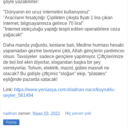
şöyle yazabilirler:
"Dünyanın en ucuz internetini kullanıyoruz"
"Aracıların fırsatçılığı: Çiplikten çıkışta fiyatı 1 lira çıkan
internet, bilgisayarımıza gelince 70 lira!"
"İnternet stokçuluğu yaptığı tespit edilen operatörlere ceza
yağacak!"
Daha manda yoğurdu, kestane balı, Medine hurması hesabı
yapamadan gezme tavsiyesi çıktı, Allah gençlerin yardımcısı
olsun. Tavsiyeler
sadece gençlere yapılmıyor. Çiftçilerimize
de bol bol ekin diyorlar, slogandan başka bir şey
vermiyorlar. Tohum, elektrik, mazot, gübre masrafı ne
olacak? Bu gidişle çiftçimiz “sloğan” ekip, “platates”
eşliğinde pazarda satacak!
Link:
https://www.yeniasya.com.tr/adnan-nacir/kuyruklu-
seyler_561494
nadnan
zaman:
Nisan 03, 2022
Hiç yorum yok:
Paylaş