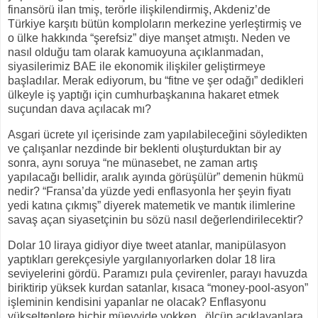
finansörü ilan tmiş, terörle ilişkilendirmiş, Akdeniz’de
Türkiye karşıtı bütün komploların merkezine yerleştirmiş ve
o ülke hakkında “şerefsiz” diye manşet atmıştı. Neden ve
nasıl olduğu tam olarak kamuoyuna açıklanmadan,
siyasilerimiz BAE ile ekonomik ilişkiler geliştirmeye
başladılar. Merak ediyorum, bu “fitne ve şer odağı” dedikleri
ülkeyle iş yaptığı için cumhurbaşkanına hakaret etmek
suçundan dava açılacak mı?
Asgari ücrete yıl içerisinde zam yapılabileceğini söyledikten
ve çalışanlar nezdinde bir beklenti oluşturduktan bir ay
sonra, aynı soruya “ne münasebet, ne zaman artış
yapılacağı bellidir, aralık ayında görüşülür” demenin hükmü
nedir? “Fransa’da yüzde yedi enflasyonla her şeyin fiyatı
yedi katına çıkmış” diyerek matemetik ve mantık ilimlerine
savaş açan siyasetçinin bu sözü nasıl değerlendirilecektir?
Dolar 10 liraya gidiyor diye tweet atanlar, manipülasyon
yaptıkları gerekçesiyle yargılanıyorlarken dolar 18 lira
seviyelerini gördü. Paramızı pula çevirenler, parayı havuzda
biriktirip yüksek kurdan satanlar, kısaca “money-pool-asyon”
işleminin kendisini yapanlar ne olacak? Enflasyonu
yükseltenlere hiçbir müeyyide yokken,
ölçüp açıklayanlara