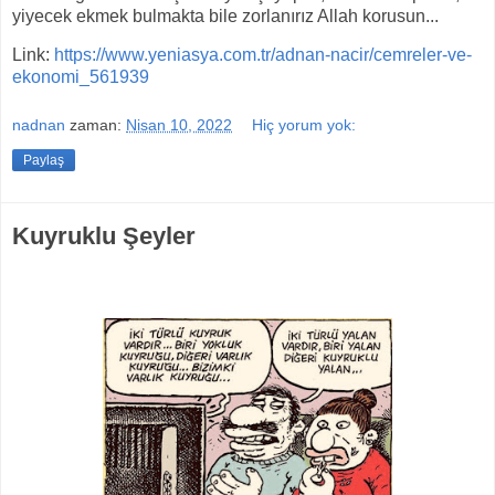
yiyecek ekmek bulmakta bile zorlanırız Allah korusun...
Link:
https://www.yeniasya.com.tr/adnan-nacir/cemreler-ve-
ekonomi_561939
nadnan
zaman:
Nisan 10, 2022
Hiç yorum yok:
Paylaş
Kuyruklu Şeyler