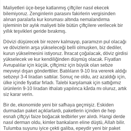
Maliyetleri üçe-beşe katlanmış çiftçiler nasıl ekecek
bilemiyoruz. Zenginlerin parasını fakirlerin vergisinden
alınan paralarla kur koruması altında nemalandırma
işleminin bir aylık maliyeti bile bütün çiftçilere verilecek bir
yıllık teşvikleri geride bırakmış.
Dövizi düşürecek bir rezerv kalmayıp, paramızın pul olacağı
ve dövizlerin arşa yükseleceği belli olmuşken, biz dediler,
kurun yükselmesini istiyoruz. İhracat çoğalacak, döviz girdisi
yükselecek ve kur kendiliğinden düşmüş olacak. Fiyatları
Avrupalılar için küçük, çiftçimiz için büyük olan sebze
meyveyi dışarı gönderttiler. Batılıların 9-10 lira vererek aldığı
sebzeyi 3-4 liradan sattılar. Sonuç ne oldu, arz azaldığı için,
ülke içinde fiyatlar fırladı. Talebi karşılamak için sattığımız
ürünlerin 9-10 liradan ithalatı yapılınca kârda mı oluruz, artık
siz karar verin.
Bir de, ekonomide yeni bir safhaya geçmişiz. Eskiden
durmadan paket açıklarlardı, paketlerin içinden de hep
esnafı çiftçiyi faize boğacak tedbirler yer alırdı. Hangi derde
nasıl derman oldu, kimler bankaların eline düştü, Allah bilir.
Tulumba suyunu iyice çekti galiba, epeydir yeni bir paket