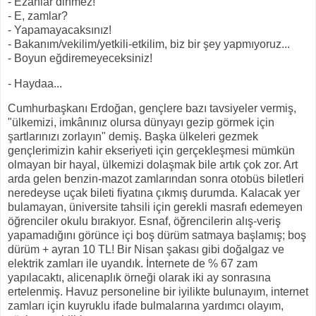
- Ezanlar dinmez!
- E, zamlar?
- Yapamayacaksınız!
- Bakanım/vekilim/yetkili-etkilim, biz bir şey yapmıyoruz...
- Boyun eğdiremeyeceksiniz!
- Haydaa...
Cumhurbaşkanı Erdoğan, gençlere bazı tavsiyeler vermiş,
"ülkemizi, imkânınız olursa dünyayı gezip görmek için
şartlarınızı zorlayın" demiş. Başka ülkeleri gezmek
gençlerimizin kahir ekseriyeti için gerçekleşmesi mümkün
olmayan bir hayal, ülkemizi dolaşmak bile artık çok zor. Art
arda gelen benzin-mazot zamlarından sonra otobüs biletleri
neredeyse uçak bileti fiyatına çıkmış durumda. Kalacak yer
bulamayan, üniversite tahsili için gerekli masrafı edemeyen
öğrenciler okulu bırakıyor. Esnaf, öğrencilerin alış-veriş
yapamadığını görünce içi boş dürüm satmaya başlamış; boş
dürüm + ayran 10 TL! Bir Nisan şakası gibi doğalgaz ve
elektrik zamları ile uyandık. İnternete de % 67 zam
yapılacaktı, alicenaplık örneği olarak iki ay sonrasına
ertelenmiş. Havuz personeline bir iyilikte bulunayım, internet
zamları için kuyruklu ifade bulmalarına yardımcı olayım,