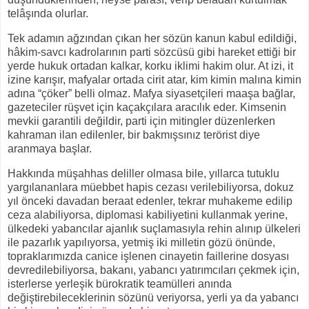
telâşında olurlar.
Tek adamın ağzından çıkan her sözün kanun kabul edildiği,
hâkim-savcı kadrolarının parti sözcüsü gibi hareket ettiği bir
yerde hukuk ortadan kalkar, korku iklimi hakim olur. At izi, it
izine karışır, mafyalar ortada cirit atar, kim kimin malına kimin
adına “çöker” belli olmaz. Mafya siyasetçileri maaşa bağlar,
gazeteciler rüşvet için kaçakçılara aracılık eder. Kimsenin
mevkii garantili değildir, parti için mitingler düzenlerken
kahraman ilan edilenler, bir bakmışsınız terörist diye
aranmaya başlar.
Hakkında müşahhas deliller olmasa bile, yıllarca tutuklu
yargılananlara müebbet hapis cezası verilebiliyorsa, dokuz
yıl önceki davadan beraat edenler, tekrar muhakeme edilip
ceza alabiliyorsa, diplomasi kabiliyetini kullanmak yerine,
ülkedeki yabancılar ajanlık suçlamasıyla rehin alınıp ülkeleri
ile pazarlık yapılıyorsa, yetmiş iki milletin gözü önünde,
topraklarımızda canice işlenen cinayetin faillerine dosyası
devredilebiliyorsa, bakanı, yabancı yatırımcıları çekmek için,
isterlerse yerleşik bürokratik teamülleri anında
değiştirebileceklerinin sözünü veriyorsa, yerli ya da yabancı