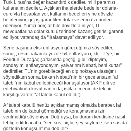
Türk Lirası’na değer kazandırdık dediler, milli paramızı
kullanalım dediler... Açtıkları ihalelerde bedeller dolarla-
euro’yla hesaplanıyor, kullanım bedelleri yine dövizle
belirleniyor, geçiş garantileri dolar ve euro üzerinden
ödeniyor. Yurtiçi borçlar bile dövizle alınıyor, TL
mevduatlarına dolar kuru üzerinden kazanç getirisi garanti
ediliyor, vatandaş da “liralaşmaya” davet ediliyor.
Sene başında eksi enflasyon göreceğimizi söylediler,
sonuç; resmi rakamla yüzde 54 enflasyon çıktı. TL’ye, bir
Feridun Düzağaç şarkısında geçtiği gibi "dipteyim,
sondayım, enflasyondayım, yalvarırım Nebati, beni kurtar”
dedirttiler. TL’nin görebileceği en dip noktaya ulaştığını
söyledikten sonra, bakan Nebati’nin bir gece ansızın “af
talebi”nin kabul edilebileceği konuşuluyor (AKP dili ve
edebiyatında kovulmanın da, istifa etmenin de tek bir
karşılığı vardır: “af talebi kabul edildi”)
Af talebi kabulü henüz açıklanmamış olmakla beraber, laf
talebinin de kabul görmediği ve konuşmasına izin
verilmediği söyleniyor. Doğruysa, bu durum kendisine nasıl
tebliğ edildi acaba, “sen sus, hiçbir şey söyleme, sen sus da
gözlerin konuşsun” mu dediler?