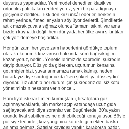
duyurusu yapmadılar. Yeni model denediler, klasik ve
ortodoks politikaları reddediyoruz, yeni bir paradigmaya
geçiyoruz dediler... Eskiden krizi inkâr ederler, herkesin
rahatı yerinde, fitneciler yalan söylüyor derlerdi. Şimdilerde
artık mızrak çuvala sığmaz olunca “tamam, sıkıntı var ama
bizden kaynaklı değil, hem dünyada her ülke aynı sıkıntıları
çekiyor” demeye başladılar.
Her gün zam, her şeye zam haberlerini gördükçe toplum
olarak ekonomik kriz virüsü hakkında sürü bağışıklığı mı
kazanıyoruz, nedir... Yöneticilerimiz de sabredin, şükredin
deyip duruyor. Düz yolda giderken, uçurumun kenarına
getirmişler bizi, yuvarlanmamıza ramak kalmış, neden
buradayız diye sorduğumuzda “sen şükret, ya düşseydin”
diyorlar. Biz Allah’a her durum için şükrederiz de, siz kötü
yönetiminizin hesabını verin önce...
Hani fiyat istikrar timleri kurmuşlardı, fırsatçılara göz
açtırmayacaklardı, bin market açıp vatandaşa ucuz gıda
sağlayacaklardı diye soranlar var. Bugünlerde, 30’a yakın
üründe fiyat sabitlemesine gidilebileceği konuşuluyor. Böyle
polisiye tedbirler, kriz yangınına körükle gitmekten başka
anlama gelmez. Satışlar kayıtdışı yapılır, karaborsa patlar,