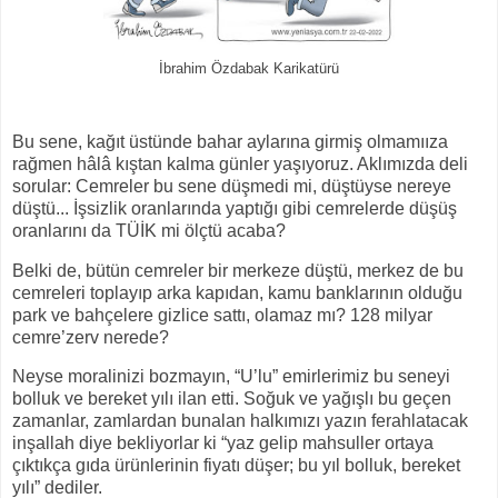
İbrahim Özdabak Karikatürü
Bu sene, kağıt üstünde bahar aylarına girmiş olmamııza
rağmen hâlâ kıştan kalma günler yaşıyoruz. Aklımızda deli
sorular: Cemreler bu sene düşmedi mi, düştüyse nereye
düştü... İşsizlik oranlarında yaptığı gibi cemrelerde düşüş
oranlarını da TÜİK mi ölçtü acaba?
Belki de, bütün cemreler bir merkeze düştü, merkez de bu
cemreleri toplayıp arka kapıdan, kamu banklarının olduğu
park ve bahçelere gizlice sattı, olamaz mı? 128 milyar
cemre’zerv nerede?
Neyse moralinizi bozmayın, “U’lu” emirlerimiz bu seneyi
bolluk ve bereket yılı ilan etti. Soğuk ve yağışlı bu geçen
zamanlar, zamlardan bunalan halkımızı yazın ferahlatacak
inşallah diye bekliyorlar ki “yaz gelip mahsuller ortaya
çıktıkça gıda ürünlerinin fiyatı düşer; bu yıl bolluk, bereket
yılı” dediler.