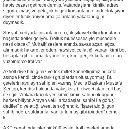
hapis cezası getireceklermiş. Vatandaşların kimlik, adres,
sigorta, maaş ve pek çok bilgisi korsanların elinde dolaşıyor
diyenler tutuklanıyor ama çalanların yakalandığını
duymadık.
Sosyal medyada insanların en çok şikayet ettiği konuların
başında troller geliyor. Trollük müessesesiyle mücadele
nasıl olacak? Muhalif seslere anında savaş açan, ağza
alınmadık hakaretler eden, haysiyet cellatlığı yapan, kimi bot
hesaplar gibi otomatik yönetilen, kimi gerçek kullanıcı olan
yüzbinlerce trol var.
Aktroll diye bildiğimiz ve tek millet zannettiğimiz bu çete
asında kendi içinde farklı gruplardan oluşuyormuş. Bu
çetelerin ayrı ayrı sahipleri varmış. Meclis Başkanı Mustafa
Şentop, kendisi hakkında yakışıksız bir tweet atan troll başı
ile ilgili “Ankara küçük yer. kimin kimin sahibi olduğunu
herkes biliyor. Arayan vekil arkadaşlar ‘sahibi ile görüş’
dediler” diye attığı tweet’ten öğrendik. “İşaret aldığı gün
sahibinden, saldıranlar var kurtulmuş gibi ipinden” demek
ki...
AKP cenahında işler bir kötüleşsin, troll çeteleri anında