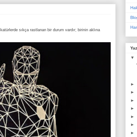
Ha
Blo
Har
atürlerde sıkça rastlanan bir durum vardır; birinin aklına
Yaz
▼
►
►
►
►
►
►
►