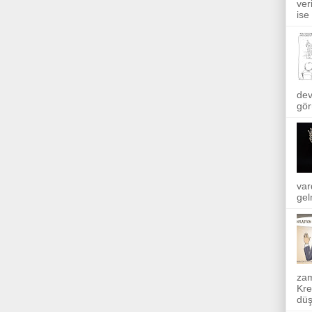
ver
ise
dev
gör
var
gel
zam
Kre
düş