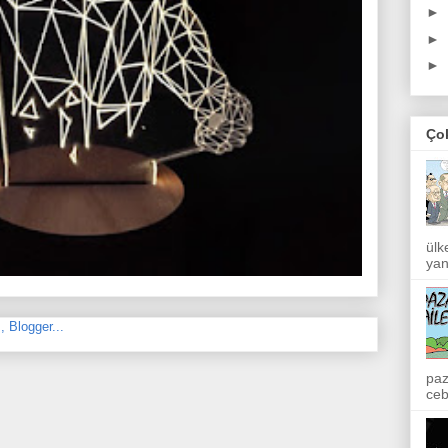
►
►
►
Ço
ülk
yan
paz
ceb