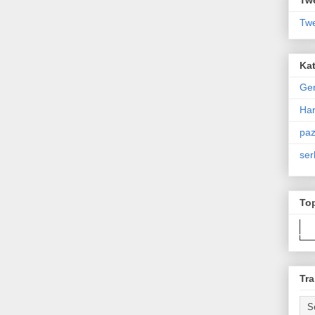
Twe
Kat
Ge
Har
paz
ser
To
Tra