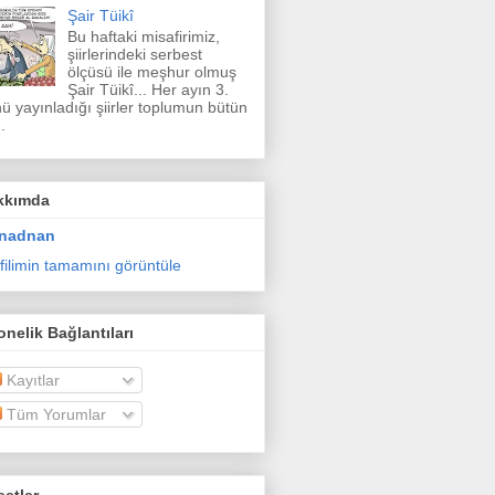
Şair Tüikî
Bu haftaki misafirimiz,
şiirlerindeki serbest
ölçüsü ile meşhur olmuş
Şair Tüikî... Her ayın 3.
ü yayınladığı şiirler toplumun bütün
.
kkımda
nadnan
filimin tamamını görüntüle
nelik Bağlantıları
Kayıtlar
Tüm Yorumlar
etler