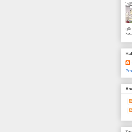
gün
ke..
Ha
Pro
Abo
Twe