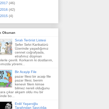
2017
(46)
2016
(42)
2015
(4)
k Okunan
Sıralı Terörist Listesi
Sefer Selvi Karikatürü
Üzerinde yaşadığımız
cennet coğrafyada,
etrafımız düşman
elerle çevrili. Korkarım ki dostlarım,
ımızda yöremi...
Bir Acayip File
pazar filesi bir acaip file
pazar filesi, benim
kenevir filem kimse
bilmez nereli olduğunu
ara çıkar akşam oldu mu bir
inde bo...
Erdil Yaşaroğlu
Tarafından Savcılığa