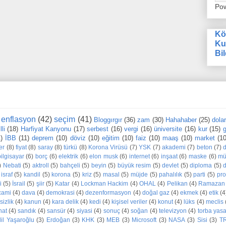
Po
Kö
Ku
Bil
enflasyon
(42)
seçim
(41)
Bloggırgır
(36)
zam
(30)
Hahahaber
(25)
dola
li
(18)
Harfiyat Kanyonu
(17)
serbest
(16)
vergi
(16)
üniversite
(16)
kur
(15)
g
1)
İBB
(11)
deprem
(10)
döviz
(10)
eğitim
(10)
faiz
(10)
maaş
(10)
market
(10
er
(8)
fiyat
(8)
saray
(8)
türkü
(8)
Korona Virüsü
(7)
YSK
(7)
akademi
(7)
beton
(7)
bilgisayar
(6)
borç
(6)
elektrik
(6)
elon musk
(6)
internet
(6)
inşaat
(6)
maske
(6)
mü
)
Nebati
(5)
aktroll
(5)
bahçeli
(5)
beyin
(5)
büyük resim
(5)
devlet
(5)
diploma
(5)
d
israf
(5)
kandil
(5)
korona
(5)
kriz
(5)
masal
(5)
müjde
(5)
pahalılık
(5)
parti
(5)
pr
i
(5)
İsrail
(5)
şiir
(5)
Katar
(4)
Lockman Hackim
(4)
OHAL
(4)
Pelikan
(4)
Ramazan
cami
(4)
dava
(4)
demokrasi
(4)
dezenformasyon
(4)
doğal gaz
(4)
ekmek
(4)
etik
(4
sizlik
(4)
kanun
(4)
kara delik
(4)
kedi
(4)
kişisel veriler
(4)
konut
(4)
lüks
(4)
meclis
nat
(4)
sandık
(4)
sansür
(4)
siyasi
(4)
sonuç
(4)
soğan
(4)
televizyon
(4)
torba yas
dil Yaşaroğlu
(3)
Erdoğan
(3)
KHK
(3)
MEB
(3)
Microsoft
(3)
NASA
(3)
Sisi
(3)
T