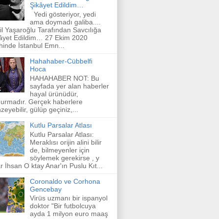
Şikâyet Edildim…
Yedi gösteriyor, yedi
ama doymadı galiba....
il Yaşaroğlu Tarafından Savcılığa
âyet Edildim… 27 Ekim 2020
ihinde İstanbul Emn...
Hahahaber-Cübbelfi
Hoca
HAHAHABER NOT: Bu
sayfada yer alan haberler
hayal ürünüdür,
urmadır. Gerçek haberlere
zeyebilir, gülüp geçiniz,...
Kutlu Parsalar Atlası
Kutlu Parsalar Atlası:
Meraklısı orijin alini bilir
de, bilmeyenler için
söylemek gerekirse , y
r İhsan O ktay Anar'ın Puslu Kıt...
Coronaldo ve Corhona
Gencebay
Virüs uzmanı bir ispanyol
doktor "Bir futbolcuya
ayda 1 milyon euro maaş