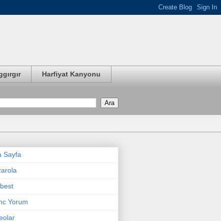
ggırgır
Harfiyat Kanyonu
 Sayfa
arola
best
nc Yorum
eolar