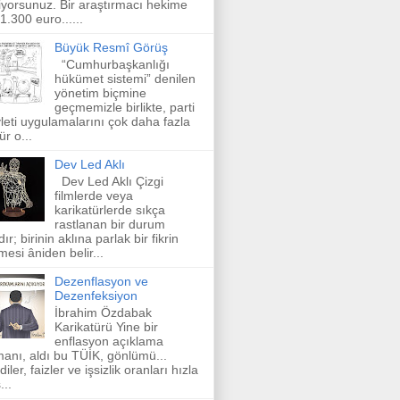
iyorsunuz. Bir araştırmacı hekime
 1.300 euro......
Büyük Resmî Görüş
“Cumhurbaşkanlığı
hükümet sistemi” denilen
yönetim biçmine
geçmemizle birlikte, parti
leti uygulamalarını çok daha fazla
ür o...
Dev Led Aklı
Dev Led Aklı Çizgi
filmlerde veya
karikatürlerde sıkça
rastlanan bir durum
dır; birinin aklına parlak bir fikrin
mesi âniden belir...
Dezenflasyon ve
Dezenfeksiyon
İbrahim Özdabak
Karikatürü Yine bir
enflasyon açıklama
anı, aldı bu TÜİK, gönlümü...
diler, faizler ve işsizlik oranları hızla
...