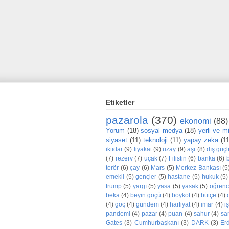
Etiketler
pazarola
(370)
ekonomi
(88)
Yorum
(18)
sosyal medya
(18)
yerli ve mil
siyaset
(11)
teknoloji
(11)
yapay zeka
(1
iktidar
(9)
liyakat
(9)
uzay
(9)
aşı
(8)
dış güçl
(7)
rezerv
(7)
uçak
(7)
Filistin
(6)
banka
(6)
terör
(6)
çay
(6)
Mars
(5)
Merkez Bankası
(5
emekli
(5)
gençler
(5)
hastane
(5)
hukuk
(5)
trump
(5)
yargı
(5)
yasa
(5)
yasak
(5)
öğrenc
beka
(4)
beyin göçü
(4)
boykot
(4)
bütçe
(4)
(4)
göç
(4)
gündem
(4)
harfiyat
(4)
imar
(4)
iş
pandemi
(4)
pazar
(4)
puan
(4)
sahur
(4)
sa
Gates
(3)
Cumhurbaşkanı
(3)
DARK
(3)
Er