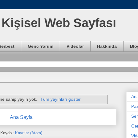
Kişisel Web Sayfası
Serbest
Genc Yorum
Videolar
Hakkında
Blo
Ana
ine sahip yayın yok.
Tüm yayınları göster
Paz
Ser
Ana Sayfa
Ge
Kaydol:
Kayıtlar (Atom)
Vid