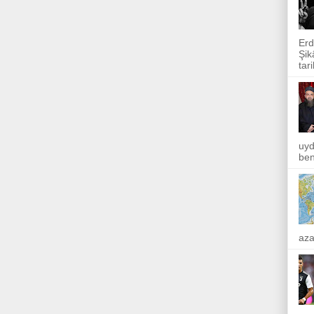
Erd
Şik
tar
uyd
ben
aza