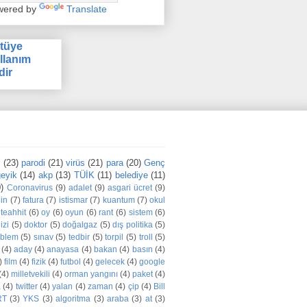
wered by
Translate
tüye
llanım
dir
r
(23)
parodi
(21)
virüs
(21)
para
(20)
Genç
eyik
(14)
akp
(13)
TÜİK
(11)
belediye
(11)
)
Coronavirus
(9)
adalet
(9)
asgari ücret
(9)
din
(7)
fatura
(7)
istismar
(7)
kuantum
(7)
okul
teahhit
(6)
oy
(6)
oyun
(6)
rant
(6)
sistem
(6)
izi
(5)
doktor
(5)
doğalgaz
(5)
dış politika
(5)
oblem
(5)
sınav
(5)
tedbir
(5)
torpil
(5)
troll
(5)
(4)
aday
(4)
anayasa
(4)
bakan
(4)
basın
(4)
)
film
(4)
fizik
(4)
futbol
(4)
gelecek
(4)
google
(4)
milletvekili
(4)
orman yangını
(4)
paket
(4)
a
(4)
twitter
(4)
yalan
(4)
zaman
(4)
çip
(4)
Bill
RT
(3)
YKS
(3)
algoritma
(3)
araba
(3)
at
(3)