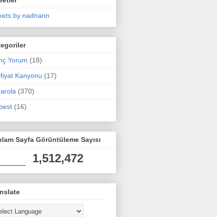
ets by nadnann
egoriler
nç Yorum
(18)
fiyat Kanyonu
(17)
arola
(370)
best
(16)
plam Sayfa Görüntüleme Sayısı
1,512,472
nslate