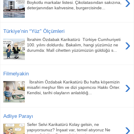
›
Boykotlu markalar listesi. Çikolatasından sakızına,
deterjanından kahvesine, burgercisinde...
Türkiye’nin “Yüz” Ölçümleri
›
İbrahim Özdabak Karikatürü Türkiye Cumhuriyeti
100. yılını doldurdu. Bakalım, hangi yüzümüz ne
durumda: Malî cihetten yüzümüzün güldüğü s...
Filmelyakin
›
İbrahim Özdabak Karikatürü Bu hafta köşemizin
misafiri meşhur film ve dizi yapımcısı Hakkı Örter.
Kendisi, tarihi olayların anlatıldığ...
Adliye Parayı
›
Sefer Selvi Karikatürü Kolay gelsin, ne
yapıyorsunuz? İnşaat var, temel atıyoruz Ne