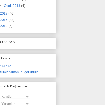
►
Ocak 2018
(4)
2017
(46)
2016
(42)
2015
(4)
k Okunan
kkımda
nadnan
filimin tamamını görüntüle
nelik Bağlantıları
Kayıtlar
Yorumlar