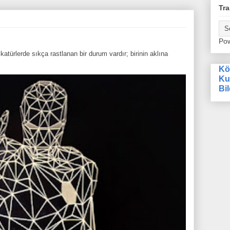
Tra
Po
atürlerde sıkça rastlanan bir durum vardır; birinin aklına
Kö
Ku
Bil