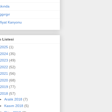
kkında
ggırgır
fiyat Kanyonu
ı Listesi
2025
(1)
2024
(35)
2023
(49)
2022
(52)
2021
(56)
2020
(68)
2019
(77)
2018
(57)
►
Aralık 2018
(7)
►
Kasım 2018
(5)