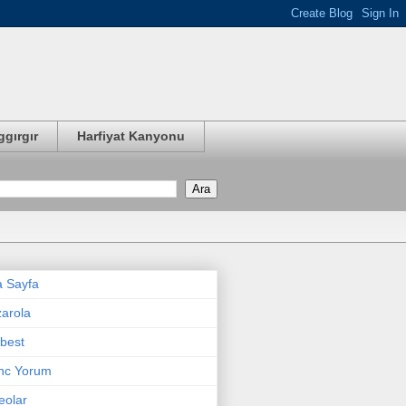
ggırgır
Harfiyat Kanyonu
 Sayfa
arola
best
nc Yorum
eolar