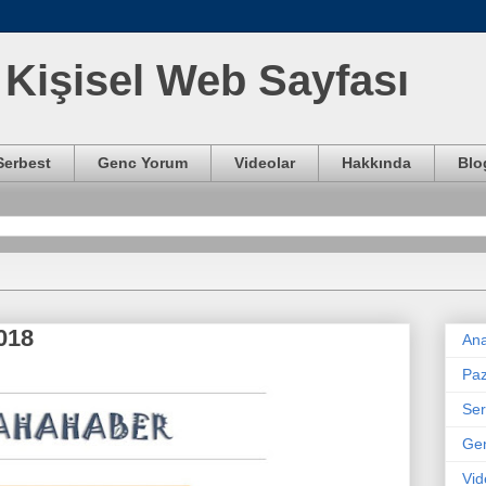
Kişisel Web Sayfası
Serbest
Genc Yorum
Videolar
Hakkında
Blo
018
Ana
Paz
Ser
Ge
Vid