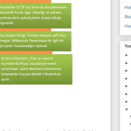
Ha
Blo
Har
Yaz
►
►
►
►
►
►
►
▼