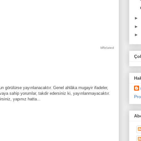
►
►
►
bRelated
Ço
Ha
n görülürse yayınlanacaktır. Genel ahlâka mugayir ifadeler,
aya sahip yorumlar, takdir edersiniz ki, yayınlanmayacaktır.
Pro
rsiniz, yapınız hatta...
Abo