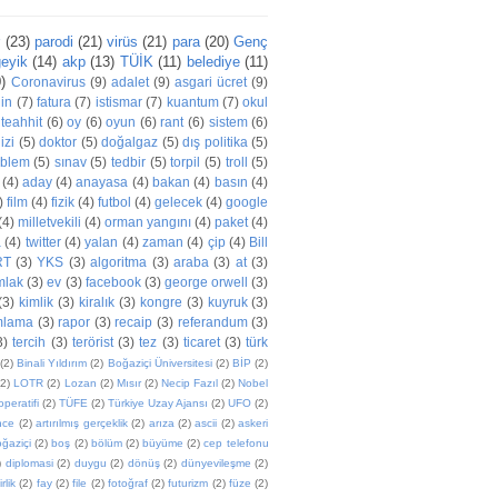
r
(23)
parodi
(21)
virüs
(21)
para
(20)
Genç
eyik
(14)
akp
(13)
TÜİK
(11)
belediye
(11)
)
Coronavirus
(9)
adalet
(9)
asgari ücret
(9)
din
(7)
fatura
(7)
istismar
(7)
kuantum
(7)
okul
teahhit
(6)
oy
(6)
oyun
(6)
rant
(6)
sistem
(6)
izi
(5)
doktor
(5)
doğalgaz
(5)
dış politika
(5)
oblem
(5)
sınav
(5)
tedbir
(5)
torpil
(5)
troll
(5)
(4)
aday
(4)
anayasa
(4)
bakan
(4)
basın
(4)
)
film
(4)
fizik
(4)
futbol
(4)
gelecek
(4)
google
(4)
milletvekili
(4)
orman yangını
(4)
paket
(4)
a
(4)
twitter
(4)
yalan
(4)
zaman
(4)
çip
(4)
Bill
RT
(3)
YKS
(3)
algoritma
(3)
araba
(3)
at
(3)
mlak
(3)
ev
(3)
facebook
(3)
george orwell
(3)
(3)
kimlik
(3)
kiralık
(3)
kongre
(3)
kuyruk
(3)
mlama
(3)
rapor
(3)
recaip
(3)
referandum
(3)
3)
tercih
(3)
terörist
(3)
tez
(3)
ticaret
(3)
türk
(2)
Binali Yıldırım
(2)
Boğaziçi Üniversitesi
(2)
BİP
(2)
(2)
LOTR
(2)
Lozan
(2)
Mısır
(2)
Necip Fazıl
(2)
Nobel
peratifi
(2)
TÜFE
(2)
Türkiye Uzay Ajansı
(2)
UFO
(2)
ence
(2)
artırılmış gerçeklik
(2)
arıza
(2)
ascii
(2)
askeri
ğaziçi
(2)
boş
(2)
bölüm
(2)
büyüme
(2)
cep telefonu
)
diplomasi
(2)
duygu
(2)
dönüş
(2)
dünyevileşme
(2)
rlik
(2)
fay
(2)
file
(2)
fotoğraf
(2)
futurizm
(2)
füze
(2)