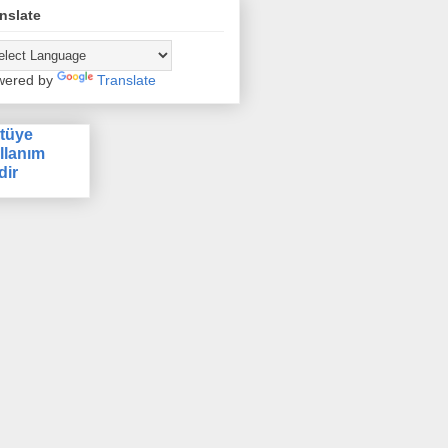
nslate
wered by
Translate
tüye
llanım
dir