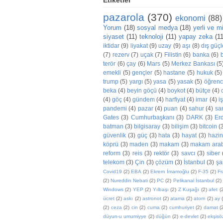
pazarola
(370)
ekonomi
(88)
Yorum
(18)
sosyal medya
(18)
yerli ve mil
siyaset
(11)
teknoloji
(11)
yapay zeka
(1
iktidar
(9)
liyakat
(9)
uzay
(9)
aşı
(8)
dış güçl
(7)
rezerv
(7)
uçak
(7)
Filistin
(6)
banka
(6)
terör
(6)
çay
(6)
Mars
(5)
Merkez Bankası
(5
emekli
(5)
gençler
(5)
hastane
(5)
hukuk
(5)
trump
(5)
yargı
(5)
yasa
(5)
yasak
(5)
öğrenc
beka
(4)
beyin göçü
(4)
boykot
(4)
bütçe
(4)
(4)
göç
(4)
gündem
(4)
harfiyat
(4)
imar
(4)
iş
pandemi
(4)
pazar
(4)
puan
(4)
sahur
(4)
sa
Gates
(3)
Cumhurbaşkanı
(3)
DARK
(3)
Er
batman
(3)
bilgisaray
(3)
bilişim
(3)
bitcoin
(
güvenlik
(3)
güç
(3)
hata
(3)
hayat
(3)
hazi
köprü
(3)
maden
(3)
makam
(3)
makam arab
reform
(3)
reis
(3)
rektör
(3)
savcı
(3)
siber
telekom
(3)
Çin
(3)
çözüm
(3)
İstanbul
(3)
şa
Covid19
(2)
EBA
(2)
Ekrem İmamoğlu
(2)
F-35
(2)
Fr
(2)
Nureddin Nebati
(2)
PC
(2)
Pelikanal İstanbul
(2)
Windows
(2)
YEP
(2)
Yılbaşı
(2)
Z Kuşağı
(2)
afet
(
ücret
(2)
askı
(2)
astronot
(2)
atama
(2)
atom
(2)
ay
(2)
ceza
(2)
cin
(2)
cuma
(2)
cumhuriyet
(2)
damat
(
düyun-u umumiyye
(2)
düğün
(2)
e-devlet
(2)
ekşisö