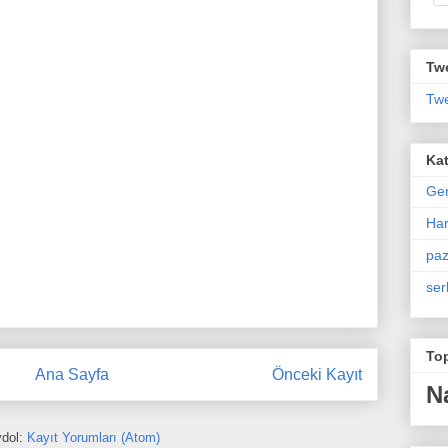
Twe
Twe
Kat
Ge
Har
paz
ser
To
Ana Sayfa
Önceki Kayıt
N
dol:
Kayıt Yorumları (Atom)