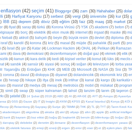
enflasyon
(42)
seçim
(41)
Bloggırgır
(36)
zam
(30)
Hahahaber
(25)
dola
li
(18)
Harfiyat Kanyonu
(17)
serbest
(16)
vergi
(16)
üniversite
(16)
kur
(15)
g
1)
İBB
(11)
deprem
(10)
döviz
(10)
eğitim
(10)
faiz
(10)
maaş
(10)
market
(10
er
(8)
fiyat
(8)
saray
(8)
türkü
(8)
Korona Virüsü
(7)
YSK
(7)
akademi
(7)
beton
(7)
bilgisayar
(6)
borç
(6)
elektrik
(6)
elon musk
(6)
internet
(6)
inşaat
(6)
maske
(6)
mü
)
Nebati
(5)
aktroll
(5)
bahçeli
(5)
beyin
(5)
büyük resim
(5)
devlet
(5)
diploma
(5)
d
israf
(5)
kandil
(5)
korona
(5)
kriz
(5)
masal
(5)
müjde
(5)
pahalılık
(5)
parti
(5)
pr
i
(5)
İsrail
(5)
şiir
(5)
Katar
(4)
Lockman Hackim
(4)
OHAL
(4)
Pelikan
(4)
Ramazan
cami
(4)
dava
(4)
demokrasi
(4)
dezenformasyon
(4)
doğal gaz
(4)
ekmek
(4)
etik
(4
sizlik
(4)
kanun
(4)
kara delik
(4)
kedi
(4)
kişisel veriler
(4)
konut
(4)
lüks
(4)
meclis
nat
(4)
sandık
(4)
sansür
(4)
siyasi
(4)
sonuç
(4)
soğan
(4)
televizyon
(4)
torba yas
dil Yaşaroğlu
(3)
Erdoğan
(3)
KHK
(3)
MEB
(3)
Microsoft
(3)
NASA
(3)
Sisi
(3)
T
3)
corona
(3)
davul
(3)
distopya
(3)
diyanet
(3)
dolandırıcılık
(3)
ekonomik kriz
(3)
e
ne
(3)
hesap
(3)
hikaye
(3)
ifşa
(3)
inek
(3)
intihar
(3)
kanal
(3)
kargo
(3)
karikatür
ası
(3)
masraf
(3)
medya
(3)
mesaj
(3)
metrobüs
(3)
mobil
(3)
mülakat
(3)
progra
(3)
simit
(3)
swap
(3)
süper kahraman
(3)
tahsil
(3)
tanzim
(3)
tarım
(3)
taşeron
(
rkı
(3)
şatafat
(3)
14 Şubat
(2)
2019
(2)
ABD
(2)
AI
(2)
AR-GE
(2)
AYT
(2)
Avrupa
(2)
Ayasofya
ansa
(2)
GSS
(2)
Gazze
(2)
IT
(2)
Insight
(2)
KKM
(2)
KPSS
(2)
Kanal İstanbul
(2)
Konya
(2)
KÖİ
Recep
(2)
Reisenberg
(2)
Sayıştay
(2)
Suriye
(2)
TBMM
(2)
THK
(2)
TL
(2)
TYT
(2)
Tarım Kredi Koo
2)
akademisyen
(2)
akgoritma
(2)
akraba
(2)
akıl
(2)
altyapı
(2)
altın
(2)
apple
(2)
artificial intellig
(2)
bank
(2)
bayram
(2)
baz etkisi
(2)
bağış
(2)
başkanlık
(2)
benzin
(2)
bilim-kurgu
(2)
boğaz
(2)
bo
2)
danıştay
(2)
debdebe
(2)
denetim
(2)
dersane
(2)
dezenflasyon
(2)
dezenformasyon yasası
(2
zlük
(2)
elektrik faturası
(2)
emoji
(2)
enerji
(2)
ergen
(2)
error
(2)
eser
(2)
et
(2)
eylem planı
(2)
faki