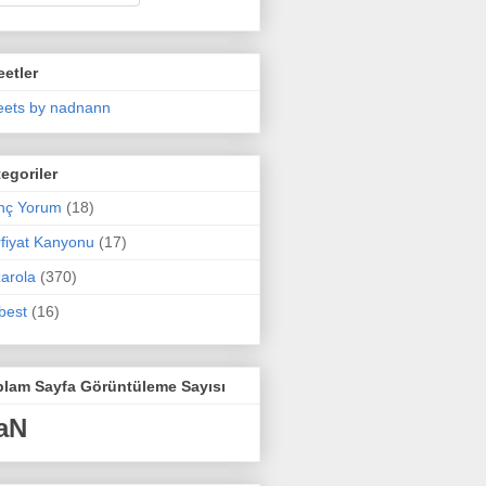
etler
ets by nadnann
egoriler
nç Yorum
(18)
fiyat Kanyonu
(17)
arola
(370)
best
(16)
plam Sayfa Görüntüleme Sayısı
aN