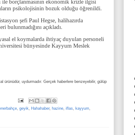
 ile borçlanmasının ekonomik krizle ilgisi
ların psikolojisinin bozuk olduğu öğrenildi.
istasyon şefi Paul Hegse, halihazırda
eleri bulunmadığını açıkladı.
yasal el koymalarda ihtiyaç duyulan personeli
niversitesi bünyesinde Kayyum Meslek
al ürünüdür, uydurmadır. Gerçek haberlere benzeyebilir, gülüp
enerbahçe
,
geyik
,
Hahahaber
,
hazine
,
iflas
,
kayyum
,