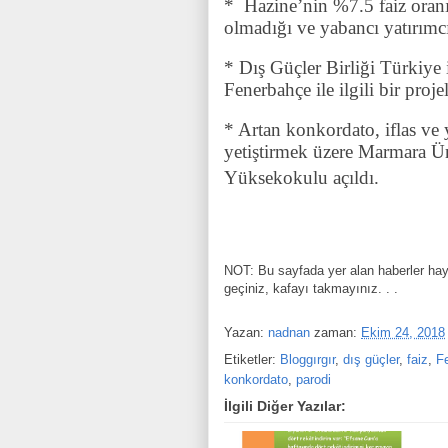
*
Hazine’nin %7.5 faiz oranı
olmadığı ve yabancı yatırımcı
* Dış Güçler Birliği Türkiye 
Fenerbahçe ile ilgili bir proj
* Artan konkordato, iflas ve 
yetiştirmek üzere Marmara Ü
Yüksekokulu açıldı.
NOT: Bu sayfada yer alan haberler hay
geçiniz, kafayı takmayınız. . .
Yazan:
nadnan
zaman:
Ekim 24, 2018
Etiketler:
Bloggırgır
,
dış güçler
,
faiz
,
F
konkordato
,
parodi
İlgili Diğer Yazılar: