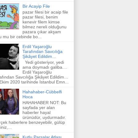
Bir Acayip File
pazar filesi bir acaip file
pazar filesi, benim
kenevir filem kimse
bilmez nereli olduğunu
pazara çıkar akşam
u mu bir cebinde bo...
Erdil Yaşaroğlu
Tarafından Savcılığa
Şikâyet Edildim…
Yedi gösteriyor, yedi
ama doymadı galiba....
Erdil Yaşaroğlu
afından Savcılığa Şikâyet Edildim…
Ekim 2020 tarihinde İstanbul Emn...
Hahahaber-Cübbelfi
Hoca
HAHAHABER NOT: Bu
sayfada yer alan
haberler hayal
ürünüdür, uydurmadır.
çek haberlere benzeyebilir, gülüp
niz,...
Kutlu Parsalar Atlası