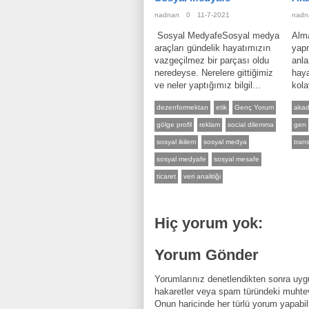
nadnan
0
11-7-2021
nadn
Sosyal MedyafeSosyal medya
Alma
araçları gündelik hayatımızın
yapm
vazgeçilmez bir parçası oldu
anla
neredeyse. Nerelere gittiğimiz
haya
ve neler yaptığımız bilgil...
kola
dezenformektan
etik
Genç Yorum
aka
gölge profil
reklam
social dilemma
gen
sosyal ikilem
sosyal medya
trans
sosyal medyafe
sosyal mesafe
ticaret
veri analitiği
Hiç yorum yok:
Yorum Gönder
Yorumlarınız denetlendikten sonra uygu
hakaretler veya spam türündeki muhtev
Onun haricinde her türlü yorum yapabili