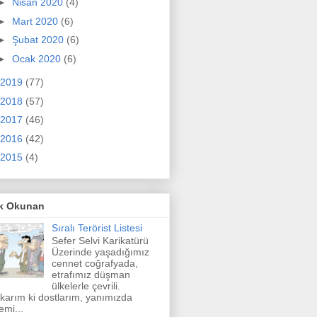
►
Nisan 2020
(4)
►
Mart 2020
(6)
►
Şubat 2020
(6)
►
Ocak 2020
(6)
2019
(77)
2018
(57)
2017
(46)
2016
(42)
2015
(4)
k Okunan
Sıralı Terörist Listesi
Sefer Selvi Karikatürü
Üzerinde yaşadığımız
cennet coğrafyada,
etrafımız düşman
ülkelerle çevrili.
karım ki dostlarım, yanımızda
emi...