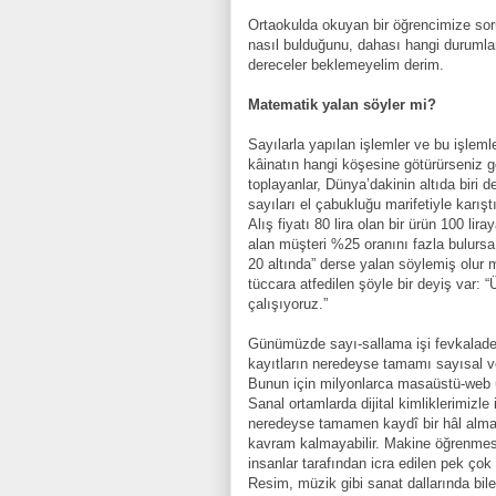
Ortaokulda okuyan bir öğrencimize soru
nasıl bulduğunu, dahası hangi durumla
dereceler beklemeyelim derim.
Matematik yalan söyler mi?
Sayılarla yapılan işlemler ve bu işlemle
kâinatın hangi köşesine götürürseniz gö
toplayanlar, Dünya’dakinin altıda biri
sayıları el çabukluğu marifetiyle karışt
Alış fiyatı 80 lira olan bir ürün 100 lir
alan müşteri %25 oranını fazla bulursa 
20 altında” derse yalan söylemiş olur 
tüccara atfedilen şöyle bir deyiş var: “
çalışıyoruz.”
Günümüzde sayı-sallama işi fevkalade 
kayıtların neredeyse tamamı sayısal ver
Bunun için milyonlarca masaüstü-web 
Sanal ortamlarda dijital kimliklerimizle
neredeyse tamamen kaydî bir hâl alma yo
kavram kalmayabilir. Makine öğrenmes
insanlar tarafından icra edilen pek çok
Resim, müzik gibi sanat dallarında bile 