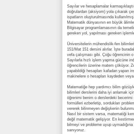
Sayılar ve hesaplamalar karmaşıklaştık
doğrulardan (aksiyom) yola çıkarak çeşi
ispatların oluşturulmasında kullanılmış
Matematik dünyasının en büyük âlimler
Bilgisayar programlamasının da temelin
gereken yol, yapılması gereken işleml
Üniversitelerin mühendislik-fen bilimle
151/Mat 151 dersini alırlar. İşte burada
vefa çalışması gibi. Çoğu öğrencinin o 
Sayılarla hızlı işlem yapma gücüne ind
öğrencilerin üzerine matem çöküyor. Z
yapabildiği hesapları kafadan yapan in
makinelere o hesapları kaydeden veya 
Matematiğe hep yardımcı bilim gözüyle
bilimleri derslerini daha iyi anlamak iç
öğrenimi benim o derslerdeki becerimi 
formülleri ezberletip, sordukları probl
vererek bilinmeyen değişkenin bulunma
Nasıl bir sistem varsa, matematiği kend
değil matematik gelişiyor. En kestirme
bilmeyi ve probleme uyup uymadığına
sanıyoruz.