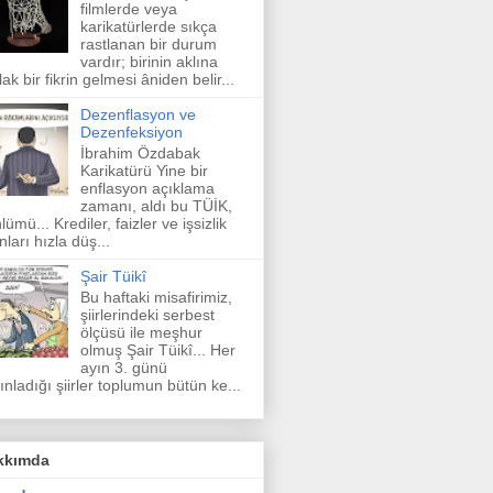
filmlerde veya
karikatürlerde sıkça
rastlanan bir durum
vardır; birinin aklına
lak bir fikrin gelmesi âniden belir...
Dezenflasyon ve
Dezenfeksiyon
İbrahim Özdabak
Karikatürü Yine bir
enflasyon açıklama
zamanı, aldı bu TÜİK,
lümü... Krediler, faizler ve işsizlik
nları hızla düş...
Şair Tüikî
Bu haftaki misafirimiz,
şiirlerindeki serbest
ölçüsü ile meşhur
olmuş Şair Tüikî... Her
ayın 3. günü
ınladığı şiirler toplumun bütün ke...
kkımda