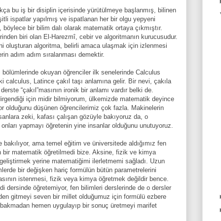
ça bu iş bir disiplin içerisinde yürütülmeye başlanmış, bilinen
tli ispatlar yapılmış ve ispatlanan her bir olgu yepyeni
, böylece bir bilim dalı olarak matematik ortaya çıkmıştır.
inden biri olan El-Harezmî, cebir ve algoritmanın kurucusudur.
i oluşturan algoritma, belirli amaca ulaşmak için izlenmesi
erin adım adım sıralanması demektir.
ri bölümlerinde okuyan öğrenciler ilk senelerinde Calculus
ki calculus, Latince çakıl taşı anlamına gelir. Bir nevi, çakıla
derste “çakıl”masının ironik bir anlamı vardır belki de.
irgendiği için midir bilmiyorum, ülkemizde matematik deyince
or olduğunu düşünen öğrencilerimiz çok fazla. Makinelerin
sanlara zeki, kafası çalışan gözüyle bakıyoruz da, o
onları yapmayı öğretenin yine insanlar olduğunu unutuyoruz.
 bakılıyor, ama temel eğitim ve üniversitede aldığımız fen
in bir matematik öğretilmedi bize. Aksine, fizik ve kimya
geliştirmek yerine matematiğimi ilerletmemi sağladı. Uzun
emlerde bir değişken hariç formülün bütün parametrelerini
sının istenmesi, fizik veya kimya öğretmek değildir bence.
i dersinde öğretemiyor, fen bilimleri derslerinde de o dersler
den gitmeyi seven bir millet olduğumuz için formülü ezbere
 bakmadan hemen uygulayıp bir sonuç üretmeyi marifet