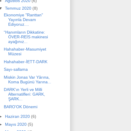
►
Ağustos 2020
(6)
▼
Temmuz 2020
(8)
Ekonomiye "Ranttan"
Yayınla Devam
Ediyoruz....
“Hanımların Dikkatine:
ÖVER-REİS makinesi
ayağınız...
Hahahaber-Masumiyet
Müzesi
Hahahaber-İETT-DARK
Sayı-sallama
Miskin Jonas Var Yârına,
Koma Bugünü Yarına...
DARK'ın Yerli ve Milli
Alternatifleri: GARK,
ŞARK...
BARO'OK Dönemi
►
Haziran 2020
(6)
►
Mayıs 2020
(5)