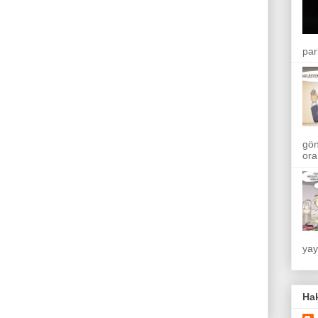
par
gön
ora
yay
Ha