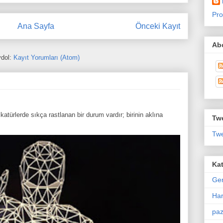
Pro
Ana Sayfa
Önceki Kayıt
Abo
dol:
Kayıt Yorumları (Atom)
atürlerde sıkça rastlanan bir durum vardır; birinin aklına
Twe
Twe
Kat
Ge
Har
paz