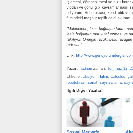
işlemesi, öğrenebilmesi ve hızlı karar
vicdan ve gönül gibi kavramlar nasıl s
ediyorum. Robotokrasi, kendi etik ve e
filmindeki meşhur replik geldi aklıma:
“Makinelerin, leziz buğdayın tadını ner
leziz buğdayın tadı yulaf ezmesi ya da
takılıyor. Örneğin tavuk, belki tavuğu
tadı var.”
Link:
http://www.gencyorumdergisi.com
Yazan:
nadnan
zaman:
Temmuz 12, 2
Etiketler:
aksiyom
,
bilim
,
Calculus
,
çak
robotokrasi
,
sanat
,
sayı sallama
,
sayı
İlgili Diğer Yazılar:
Sosyal Medyafe
Aka