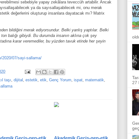
 verebilmesi sebebiyle yapay zekâlara teveccüh artabilir. Ancak
ayısallaşabilecek ya da sayısallaşabilecek mi, onu merak
stetik değerlerini oluşturup insanlara dayatacak mı? Matrix
eden bildiğini merak ediyorsundur. Belki yanlış yaptılar. Belki
 ton balığı gibiydi. Bu durumda insanın aklına çok şey
old
n tadına karar veremediler, bu yüzden tavuk etinde her şeyin
/2020/07/sayi-sallama/
020
Tar
ıl taşı
,
dijital
,
estetik
,
etik
,
Genç Yorum
,
ispat
,
matematik
,
27 
sallama
Ger
geçi
demik Geçiş-gen-etik
Akademik Geçiş-gen-etik