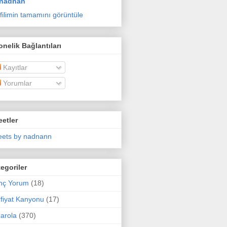
nadnan
filimin tamamını görüntüle
nelik Bağlantıları
Kayıtlar
Yorumlar
etler
ets by nadnann
egoriler
nç Yorum
(18)
fiyat Kanyonu
(17)
arola
(370)