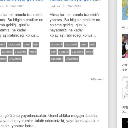
an
0
26-8-2018
nadnan
0
26-8-2018
nlar tek atomlu transistör
Almanlar tek atomlu transistör
ış. Bu bilginin pratikte ne
yapmış. Bu bilginin pratikte ne
ma geldiği, günlük
anlama geldiği, günlük
Ana
tımızı ne kadar
hayatımızı ne kadar
ylaştırabileceği konus...
kolaylaştırabileceği konus...
demi
akademik
atom
etik
akademi
akademik
atom
etik
genetik
pazarola
torpil
gen
genetik
pazarola
torpil
istör
üniversite
transistör
üniversite
ver
ise
bRelated
uyg
o...
n görülürse yayınlanacaktır. Genel ahlâka mugayir ifadeler,
aya sahip yorumlar, takdir edersiniz ki, yayınlanmayacaktır.
rsiniz, yapınız hatta...