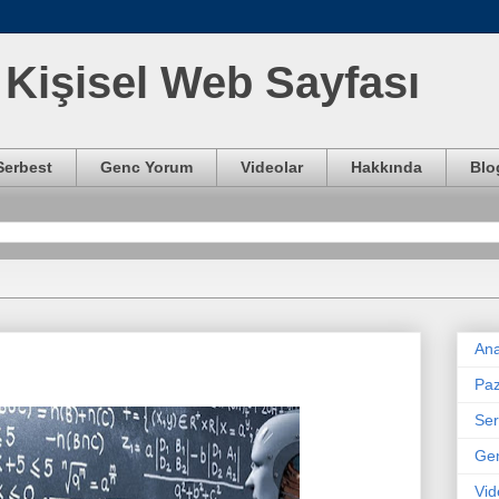
Kişisel Web Sayfası
Serbest
Genc Yorum
Videolar
Hakkında
Blo
Ana
Paz
Ser
Ge
Vid