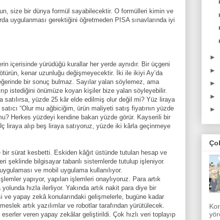
n, size bir dünya formül sayabilecektir. O formülleri kimin ve
rda uygulanması gerektiğini öğretmeden PISA sınavlarında iyi
►
rin içerisinde yürüdüğü kurallar her yerde aynıdır. Bir üçgeni
►
türün, kenar uzunluğu değişmeyecektir. İki ile ikiyi Ay’da
 değerinde bir sonuç bulmaz. Sayılar yalan söylemez, ama
►
ırıp istediğini önümüze koyan kişiler bize yalan söyleyebilir.
►
aya satılırsa, yüzde 25 kâr elde edilmiş olur değil mi? Yüz liraya
satıcı “Olur mu ağbiciğim, ürün maliyeti satış fiyatının yüzde
►
mu? Herkes yüzdeyi kendine bakan yüzde görür. Kayserili bir
Üç liraya alıp beş liraya satıyoruz, yüzde iki kârla geçinmeye
Ço
bir sürat kesbetti. Eskiden kâğıt üstünde tutulan hesap ve
i şeklinde bilgisayar tabanlı sistemlerde tutulup işleniyor.
uygulaması ve mobil uygulama kullanılıyor.
 işlemler yapıyor, yapılan işlemleri onaylıyoruz. Para artık
lunda hızla ilerliyor. Yakında artık nakit para diye bir
i ve yapay zekâ konularındaki gelişmelerle, bugüne kadar
 meslek artık yazılımlar ve robotlar tarafından yürütülecek.
Kor
yör
eserler veren yapay zekâlar geliştirildi. Çok hızlı veri toplayıp