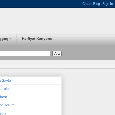
ggırgır
Harfiyat Kanyonu
 Sayfa
arola
best
nc Yorum
eolar