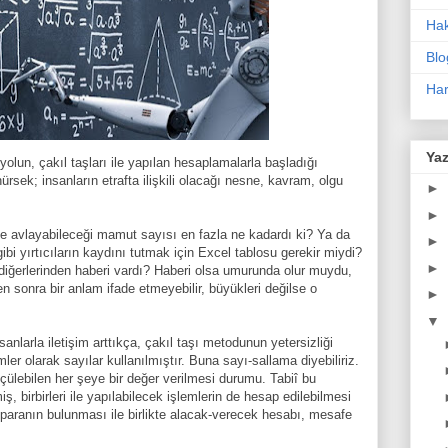
Ha
Blo
Har
Yaz
un, çakıl taşları ile yapılan hesaplamalarla başladığı
ürsek; insanların etrafta ilişkili olacağı nesne, kavram, olgu
►
►
te avlayabileceği mamut sayısı en fazla ne kadardı ki? Ya da
►
ibi yırtıcıların kaydını tutmak için Excel tablosu gerekir miydi?
►
 diğerlerinden haberi vardı? Haberi olsa umurunda olur muydu,
n sonra bir anlam ifade etmeyebilir, büyükleri değilse o
►
▼
anlarla iletişim arttıkça, çakıl taşı metodunun yetersizliği
ler olarak sayılar kullanılmıştır. Buna sayı-sallama diyebiliriz.
ölçülebilen her şeye bir değer verilmesi durumu. Tabiî bu
, birbirleri ile yapılabilecek işlemlerin de hesap edilebilmesi
paranın bulunması ile birlikte alacak-verecek hesabı, mesafe