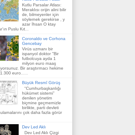
Kutlu Parsalar Atlası:
Meraklısı orijin alini bilir
de, bilmeyenler için
söylemek gerekirse , y
azar İhsan O ktay
r'ın Puslu Kıt...
Coronaldo ve Corhona
Gencebay
Virüs uzmanı bir
ispanyol doktor "Bir
futbolcuya ayda 1
milyon euro maaş
iyorsunuz. Bir araştırmacı hekime
 1.300 euro......
Büyük Resmî Görüş
“Cumhurbaşkanlığı
hükümet sistemi”
denilen yönetim
biçmine geçmemizle
birlikte, parti devleti
ulamalarını çok daha fazla görür
Dev Led Aklı
Dev Led Aklı Çizgi