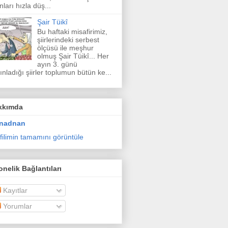
nları hızla düş...
Şair Tüikî
Bu haftaki misafirimiz,
şiirlerindeki serbest
ölçüsü ile meşhur
olmuş Şair Tüikî... Her
ayın 3. günü
ınladığı şiirler toplumun bütün ke...
kkımda
nadnan
filimin tamamını görüntüle
nelik Bağlantıları
Kayıtlar
Yorumlar