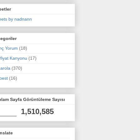
etler
ets by nadnann
egoriler
nç Yorum
(18)
fiyat Kanyonu
(17)
arola
(370)
best
(16)
plam Sayfa Görüntüleme Sayısı
1,510,585
nslate