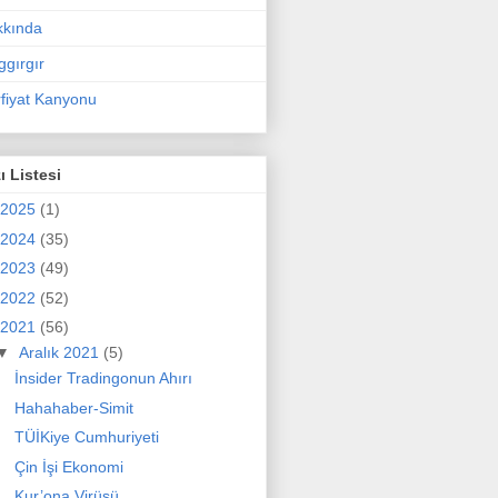
kkında
ggırgır
fiyat Kanyonu
ı Listesi
2025
(1)
2024
(35)
2023
(49)
2022
(52)
2021
(56)
▼
Aralık 2021
(5)
İnsider Tradingonun Ahırı
Hahahaber-Simit
TÜİKiye Cumhuriyeti
Çin İşi Ekonomi
Kur’ona Virüsü