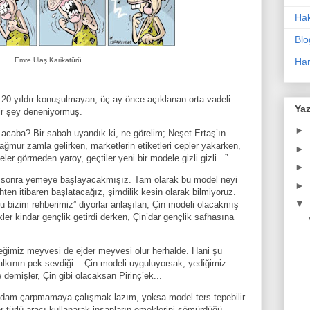
Ha
Blo
Emre Ulaş Karikatürü
Har
20 yıldır konuşulmayan, üç ay önce açıklanan orta vadeli
Yaz
ir şey deneniyormuş.
►
r acaba? Bir sabah uyandık ki, ne görelim; Neşet Ertaş’ın
ağmur zamla gelirken, marketlerin etiketleri cepler yakarken,
►
r görmeden yaroy, geçtiler yeni bir modele gizli gizli...”
►
ay sonra yemeye başlayacakmışız. Tam olarak bu model neyi
►
rihten itibaren başlatacağız, şimdilik kesin olarak bilmiyoruz.
▼
bizim rehberimiz” diyorlar anlaşılan, Çin modeli olacakmış
kler kindar gençlik getirdi derken, Çin’dar gençlik safhasına
eğimiz meyvesi de ejder meyvesi olur herhalde. Hani şu
alkının pek sevdiği... Çin modeli uyguluyorsak, yediğimiz
 demişler, Çin gibi olacaksan Pirinç’ek...
adam çarpmamaya çalışmak lazım, yoksa model ters tepebilir.
 türlü aracı kullanarak insanların emeklerini sömürdüğü,