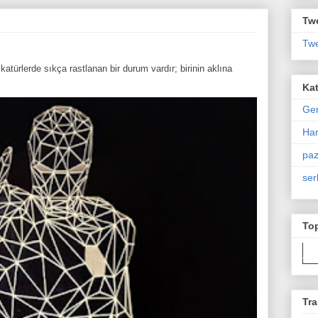
Twe
Twe
atürlerde sıkça rastlanan bir durum vardır; birinin aklına
Kat
Ge
Har
paz
ser
To
Tra