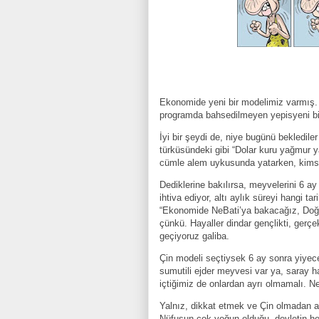
Ekonomide yeni bir modelimiz varmış. 
programda bahsedilmeyen yepisyeni b
İyi bir şeydi de, niye bugünü bekledile
türküsündeki gibi “Dolar kuru yağmur y
cümle alem uykusunda yatarken, kimsele
Dediklerine bakılırsa, meyvelerini 6 
ihtiva ediyor, altı aylık süreyi hangi ta
“Ekonomide NeBati’ya bakacağız, Doğu 
çünkü. Hayaller dindar gençlikti, gerçe
geçiyoruz galiba.
Çin modeli seçtiysek 6 ay sonra yiyec
sumutili ejder meyvesi var ya, saray h
içtiğimiz de onlardan ayrı olmamalı. Ne
Yalnız, dikkat etmek ve Çin olmadan 
Nüfusun çok yoğun olduğu, devletin her