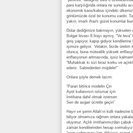
para karşılığında onlara ne sunuldu ac
ekonomik kaos/kabus içindeki ülkemizd
gönlümüzde özel bir konumu vardır. Tab
yakın, imarlı ifrazlı güzel konumlar bunl
Dolar dediğimize bakmayın, yükselen do
Bulgar levası 8 lirayı aşmış. “Ve leva”
giriş yapıyor, kapıp gidiyor kendilerin
işimize geliyor.
Velakin, bizde üretim i
olunca, buna müteallik yüksek enflasyo
enflasyonun artmasında, işsiz kalmam
“Muhakkak ki sizi biraz korku ve açlık
ederiz. Sabredenleri müjdele!”
Onlara şöyle demek lazım:
“Paran bitince modelin Çin
Ayet kullanırsın istismar için
İmtihana dahil olmak istersen
Sen de asgari ücretle geçin”
Hayır ve şerrin Allah’ın külli iradesine
biliyor olmamıza rağmen onlara yakala
oluyoruz. Açlık imtihanımızdan çabuk çı
zaman kendilerinden hesap sormalıyız.
“zam yağmurunu kim döküyor, asgari ücr