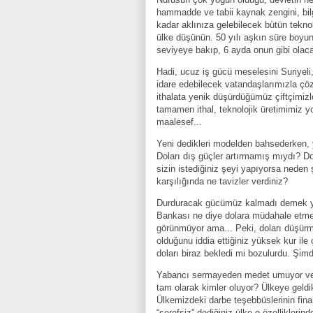
hammadde ve tabii kaynak zengini, bi
kadar aklınıza gelebilecek bütün teknol
ülke düşünün. 50 yılı aşkın süre boyu
seviyeye bakıp, 6 ayda onun gibi olac
Hadi, ucuz iş gücü meselesini Suriyel
idare edebilecek vatandaşlarımızla çöz
ithalata yenik düşürdüğümüz çiftçimizle 
tamamen ithal, teknolojik üretimimiz y
maalesef...
Yeni dedikleri modelden bahsederken, y
Doları dış güçler artırmamış mıydı? Do
sizin istediğiniz şeyi yapıyorsa neden
karşılığında ne tavizler verdiniz?
Durduracak gücümüz kalmadı demek ye
Bankası ne diye dolara müdahale etme i
görünmüyor ama... Peki, doları düşürmek
olduğunu iddia ettiğiniz yüksek kur ile
doları biraz bekledi mi bozulurdu. Şimdi
Yabancı sermayeden medet umuyor ve d
tam olarak kimler oluyor? Ülkeye geldi
Ülkemizdeki darbe teşebbüslerinin finansö
“şerefsiz” dediğiniz ülke o özelliklerin