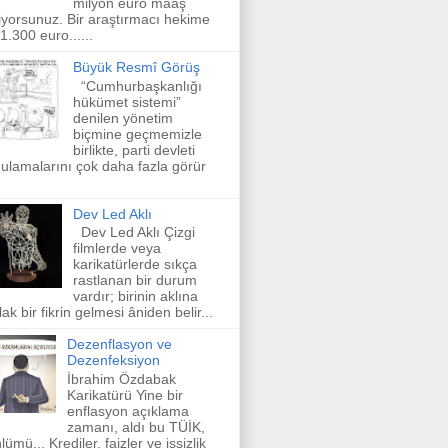
milyon euro maaş
iyorsunuz. Bir araştırmacı hekime
 1.300 euro......
Büyük Resmî Görüş
“Cumhurbaşkanlığı
hükümet sistemi”
denilen yönetim
biçmine geçmemizle
birlikte, parti devleti
ulamalarını çok daha fazla görür
Dev Led Aklı
Dev Led Aklı Çizgi
filmlerde veya
karikatürlerde sıkça
rastlanan bir durum
vardır; birinin aklına
lak bir fikrin gelmesi âniden belir...
Dezenflasyon ve
Dezenfeksiyon
İbrahim Özdabak
Karikatürü Yine bir
enflasyon açıklama
zamanı, aldı bu TÜİK,
lümü... Krediler, faizler ve işsizlik