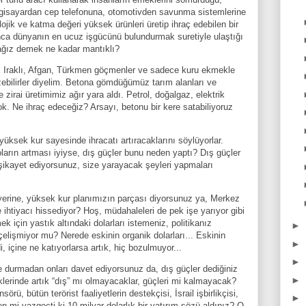
lgisayardan cep telefonuna, otomotivden savunma sistemlerine
ojik ve katma değeri yüksek ürünleri üretip ihraç edebilen bir
nca dünyanın en ucuz işgücünü bulundurmak suretiyle ulaştığı
ağız demek ne kadar mantıklı?
i, Iraklı, Afgan, Türkmen göçmenler ve sadece kuru ekmekle
ebilirler diyelim. Betona gömdüğümüz tarım alanları ve
zirai üretimimiz ağır yara aldı. Petrol, doğalgaz, elektrik
ok. Ne ihraç edeceğiz? Arsayı, betonu bir kere satabiliyoruz
üksek kur sayesinde ihracatı artıracaklarını söylüyorlar.
ların artması iyiyse, dış güçler bunu neden yaptı? Dış güçler
 şikayet ediyorsunuz, size yarayacak şeyleri yapmaları
rine, yüksek kur planımızın parçası diyorsunuz ya, Merkez
htiyacı hissediyor? Hoş, müdahaleleri de pek işe yarıyor gibi
 için yastık altındaki dolarları istemeniz, politikanız
►
 çelişmiyor mu? Nerede eskinin organik dolarları... Eskinin
►
, içine ne katıyorlarsa artık, hiç bozulmuyor...
►
urmadan onları davet ediyorsunuz da, dış güçler dediğiniz
►
klerinde artık “dış” mı olmayacaklar, güçleri mi kalmayacak?
rü, bütün terörist faaliyetlerin destekçisi, İsrail işbirlikçisi,
►
den mi vazgeçti ki 10 milyar dolarlık bir yatırım sözü aldınız? O