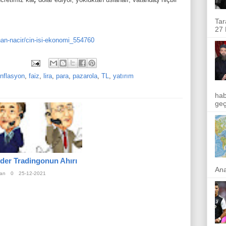
Tar
27 
an-nacir/cin-isi-ekonomi_554760
nflasyon
,
faiz
,
lira
,
para
,
pazarola
,
TL
,
yatırım
hab
geçi
ider Tradingonun Ahırı
Ana
an
0
25-12-2021