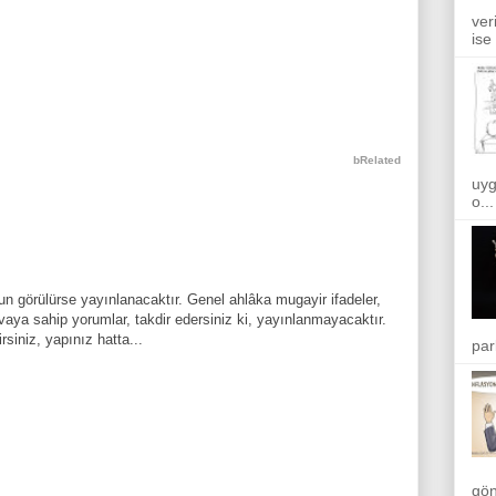
ver
ise
bRelated
uyg
o...
n görülürse yayınlanacaktır. Genel ahlâka mugayir ifadeler,
aya sahip yorumlar, takdir edersiniz ki, yayınlanmayacaktır.
rsiniz, yapınız hatta...
par
gön