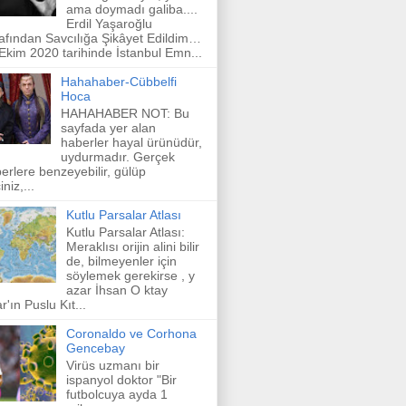
ama doymadı galiba....
Erdil Yaşaroğlu
afından Savcılığa Şikâyet Edildim…
Ekim 2020 tarihinde İstanbul Emn...
Hahahaber-Cübbelfi
Hoca
HAHAHABER NOT: Bu
sayfada yer alan
haberler hayal ürünüdür,
uydurmadır. Gerçek
erlere benzeyebilir, gülüp
niz,...
Kutlu Parsalar Atlası
Kutlu Parsalar Atlası:
Meraklısı orijin alini bilir
de, bilmeyenler için
söylemek gerekirse , y
azar İhsan O ktay
r'ın Puslu Kıt...
Coronaldo ve Corhona
Gencebay
Virüs uzmanı bir
ispanyol doktor "Bir
futbolcuya ayda 1