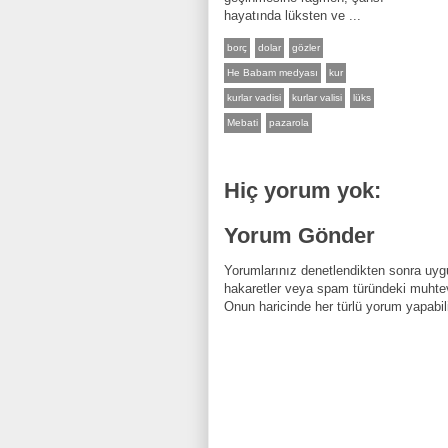
hayatında lüksten ve ...
borç
dolar
gözler
He Babam medyası
kur
kurlar vadisi
kurlar valisi
lüks
Mebati
pazarola
Hiç yorum yok:
Yorum Gönder
Yorumlarınız denetlendikten sonra uygu
hakaretler veya spam türündeki muhtev
Onun haricinde her türlü yorum yapabili