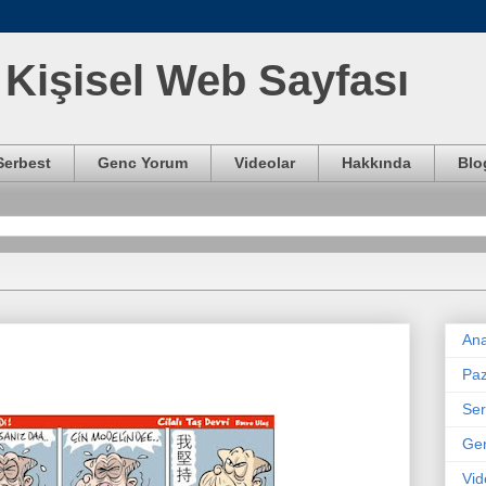
Kişisel Web Sayfası
Serbest
Genc Yorum
Videolar
Hakkında
Blo
Ana
Paz
Ser
Ge
Vid