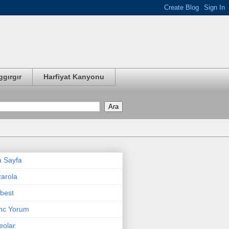
ggırgır
Harfiyat Kanyonu
 Sayfa
arola
best
nc Yorum
eolar