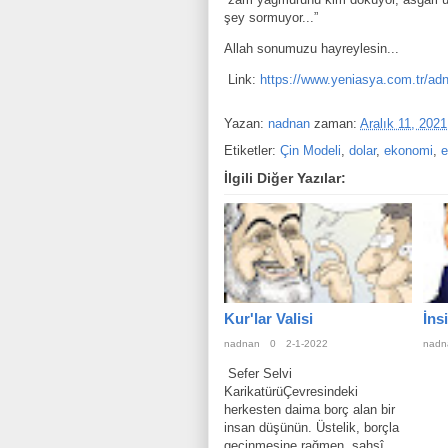
şey sormuyor...”
Allah sonumuzu hayreylesin...
Link:
https://www.yeniasya.com.tr/adn
Yazan:
nadnan
zaman:
Aralık 11, 2021
Etiketler:
Çin Modeli
,
dolar
,
ekonomi
,
e
İlgili Diğer Yazılar:
Kur'lar Valisi
İns
nadnan
0
2-1-2022
nadn
Sefer Selvi
KarikatürüÇevresindeki
herkesten daima borç alan bir
insan düşünün. Üstelik, borçla
geçinmesine rağmen, şahsî