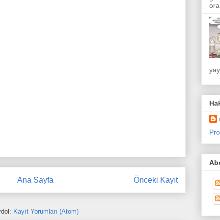
ora
yay
Ha
Pro
Abo
Ana Sayfa
Önceki Kayıt
dol:
Kayıt Yorumları (Atom)