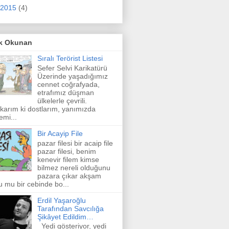
2015
(4)
k Okunan
Sıralı Terörist Listesi
Sefer Selvi Karikatürü
Üzerinde yaşadığımız
cennet coğrafyada,
etrafımız düşman
ülkelerle çevrili.
karım ki dostlarım, yanımızda
emi...
Bir Acayip File
pazar filesi bir acaip file
pazar filesi, benim
kenevir filem kimse
bilmez nereli olduğunu
pazara çıkar akşam
u mu bir cebinde bo...
Erdil Yaşaroğlu
Tarafından Savcılığa
Şikâyet Edildim…
Yedi gösteriyor, yedi