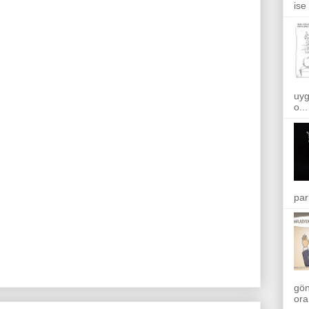
ise
uyg
o...
par
gön
ora