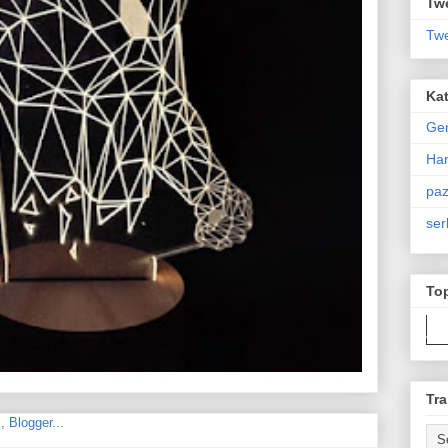
Twe
Twe
Kat
Ge
Har
paz
ser
To
Tra