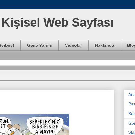
Kişisel Web Sayfası
Serbest
Genc Yorum
Videolar
Hakkında
Blo
Ana
Paz
Ser
Ge
Vid