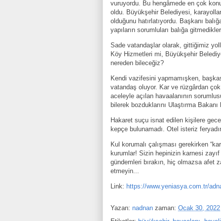
vuruyordu. Bu hengâmede en çok konu
oldu. Büyükşehir Belediyesi, karayolla
olduğunu hatırlatıyordu. Başkanı balığa 
yapıların sorumluları balığa gitmedikl
Sade vatandaşlar olarak, gittiğimiz yol
Köy Hizmetleri mi, Büyükşehir Belediye
nereden bileceğiz?
Kendi vazifesini yapmamışken, başkası
vatandaş oluyor. Kar ve rüzgârdan çok 
aceleyle açılan havaalanının sorumlusu 
bilerek bozduklarını Ulaştırma Bakanı 
Hakaret suçu isnat edilen kişilere gece
kepçe bulunamadı. Otel isteriz feryadını
Kul korumalı çalışması gerekirken “ka
kurumlar! Sizin hepinizin karnesi zayı
gündemleri bırakın, hiç olmazsa afet 
etmeyin...
Link:
https://www.yeniasya.com.tr/adn
Yazan:
nadnan
zaman:
Ocak 30, 2022