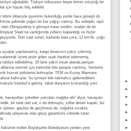
ntiye uğratabilir. Türkiye nüfusunun beşte birinin sıkıştığı bir
ar için hayatı felç edebilir.
bitimi itibarıyla işyerimin bulunduğu yerde hava güneşli idi.
ırtına şeklinde yoğun bir kar yağışı varmış. Bu sebeple, raylı
 olan Olimpiyatköy’e gitmeye karar verdim, oradan da bir
impiyat Stadı’na vardığımda yolların kapandığı ve hiçbir
eçiyordu. Dört saat süren, karlarda bata çıka, 12 km’lik, çoğu
ldim.
a uçuşlar yapılamamış, kargo binasının çatısı çökmüş,
avalanmak üzere piste giden uçak hareket edememiş,
a tahliye edilebilmiş. 20 bine yakın insan alanda perişan
altlarına sermek için kartonlar bile parayla satılmış. Seslerini
çevik kuvvet polislerini bulmuşlar. TEM ve Kuzey Marmara
mahsur kalmışlar. Su içmeye bile talimatsız gidemedikleri
►
matıyla İstanbul’a gelmiş, fakat dünyanın kıskandığı yeni
►
►
, havayolları şirketleri yolcuları mağdur etti” diyor, havayolu
rmedik, bir tane otel var, o da dolmuştu, yollar desen kapalı, biz
►
ı işleten, geçilse de geçilmese de, soğukta sıcakta,
►
 altında işleyecek olan geçiş garantisini cebinde tutan
dı.
►
►
 hükümet trolleri Büyükşehir Belediyesini yerden yere