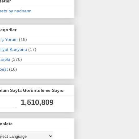
etler
ets by nadnann
egoriler
nç Yorum
(18)
fiyat Kanyonu
(17)
arola
(370)
best
(16)
plam Sayfa Görüntüleme Sayısı
1,510,809
nslate