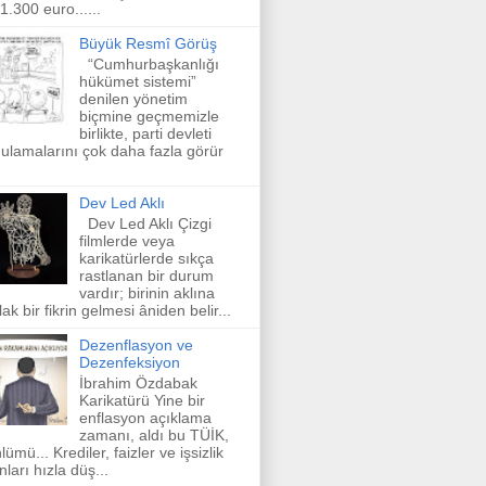
 1.300 euro......
Büyük Resmî Görüş
“Cumhurbaşkanlığı
hükümet sistemi”
denilen yönetim
biçmine geçmemizle
birlikte, parti devleti
ulamalarını çok daha fazla görür
Dev Led Aklı
Dev Led Aklı Çizgi
filmlerde veya
karikatürlerde sıkça
rastlanan bir durum
vardır; birinin aklına
lak bir fikrin gelmesi âniden belir...
Dezenflasyon ve
Dezenfeksiyon
İbrahim Özdabak
Karikatürü Yine bir
enflasyon açıklama
zamanı, aldı bu TÜİK,
lümü... Krediler, faizler ve işsizlik
nları hızla düş...