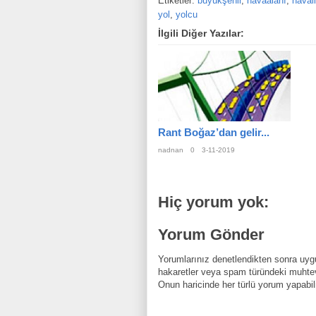
Etiketler:
büyükşehir
,
havaalanı
,
haval
yol
,
yolcu
İlgili Diğer Yazılar:
Rant Boğaz’dan gelir...
nadnan
0
3-11-2019
Hiç yorum yok:
Yorum Gönder
Yorumlarınız denetlendikten sonra uygu
hakaretler veya spam türündeki muhtev
Onun haricinde her türlü yorum yapabili