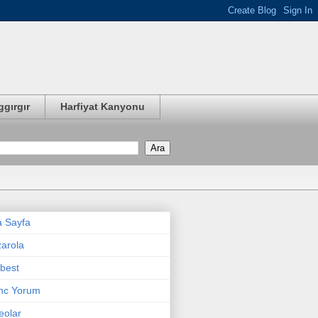
ggırgır
Harfiyat Kanyonu
 Sayfa
arola
best
nc Yorum
eolar