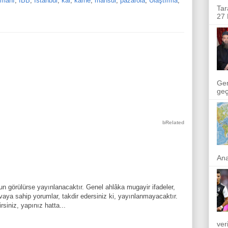
imanı
,
İBB
,
İstanbul
,
kar
,
karne
,
mahsur
,
pazarola
,
Ulaştırma
,
Tar
27 
Ger
geçi
bRelated
Ana
n görülürse yayınlanacaktır. Genel ahlâka mugayir ifadeler,
aya sahip yorumlar, takdir edersiniz ki, yayınlanmayacaktır.
rsiniz, yapınız hatta...
ver