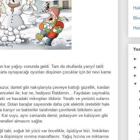
Ha
Blo
Har
Yaz
►
un kar yağışı sonunda geldi. Tam da okullarda yarıyıl tatili
►
arla oynayacağı oyunları düşünen çocuklar için bir nevi karne
►
▼
zur, dantel gibi nakışlarıyla çevreye kattığı güzellik, kardan
nceleri ile; kar ne, hediyesi Rabbimin... Faydaları saymakla
deki ve havadaki mikropları öldürür. Yeraltı ve yerüstü sularını
lur. Dolan barajlar sayesinde daha çok elektrik üretebilir hale
karışır ve bakteriler tarafından çevrilerek bitkilerin azot
ur. Kar suyu, aynı zamanda demir, potasyum ve kalsiyum gibi
neralleri almasını sağlar.
il tabi, soğuk bir yüzü var öncelikle, üşütüyor bizi. İmkânları
kara düşünüyor ısınma masraflarını. Yağış hızına ve miktarına