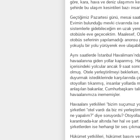
göre, kara, hava ve deniz ulaşımını kesi
şehirde bu ulaşım kesintileri bazı insanl
Geçtiğimiz Pazartesi günü, mesai saati 
Evimin bulunduğu mevki civarında ise f
sistemlerle gidebileceğim en uzak yere
otobüsle eve geçecektim. Maalesef, Ol
otobüs seferinin yapılamadığı anonsu g
yokuşlu bir yolu yürüyerek eve ulaşabi
Aynı saatlerde İstanbul Havalimanı’nd
havaalanına giden yollar kapanmış. H
içerisindeki yolcular ancak 9 saat sonr
olmuş. Otele yerleştirilmeyi beklerken, 
duyurmak istediklerinde karşılarında 
otoyolları tıkanmış, insanlar yollarda 
anlaşılan bakanlar, Cumhurbaşkanı tali
havaalanımıza inememişler.
Havaalanı yetkilileri “bizim suçumuz yok
şirketleri “otel vardı da biz mi yerleşti
ne yapalım?” diye soruyordu? Otoyollar
karantinada-kar altında her hal ve şart
şirketlerden ise herhangi bir ses çıkma
Hükümet yetkilileri, hükümet basını ve