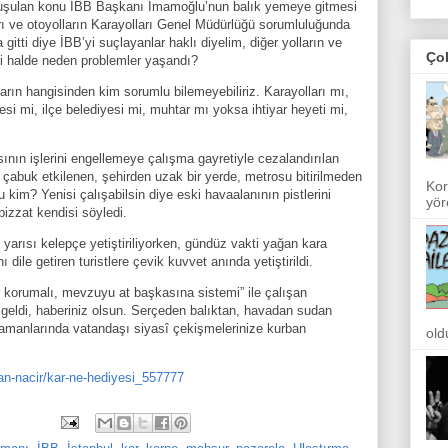
şulan konu İBB Başkanı İmamoğlu’nun balık yemeye gitmesi
rı ve otoyolların Karayolları Genel Müdürlüğü sorumluluğunda
gitti diye İBB’yi suçlayanlar haklı diyelim, diğer yolların ve
Ço
eri halde neden problemler yaşandı?
ların hangisinden kim sorumlu bilemeyebiliriz. Karayolları mı,
si mi, ilçe belediyesi mi, muhtar mı yoksa ihtiyar heyeti mi,
nın işlerini engellemeye çalışma gayretiyle cezalandırılan
çabuk etkilenen, şehirden uzak bir yerde, metrosu bitirilmeden
Kor
kim? Yenisi çalışabilsin diye eski havaalanının pistlerini
yör
bizzat kendisi söyledi.
 yarısı kelepçe yetiştiriliyorken, gündüz vakti yağan kara
 dile getiren turistlere çevik kuvvet anında yetiştirildi.
r korumalı, mevzuyu at başkasına sistemi” ile çalışan
f geldi, haberiniz olsun. Serçeden balıktan, havadan sudan
zamanlarında vatandaşı siyasî çekişmelerinize kurban
old
an-nacir/kar-ne-hediyesi_557777