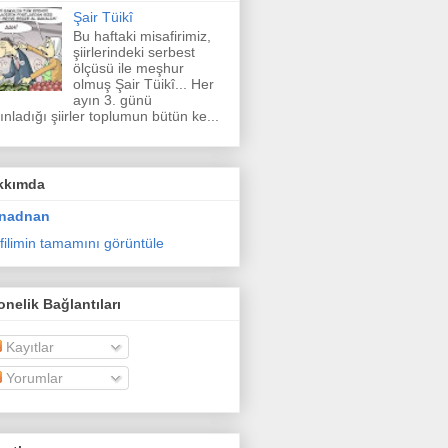
Şair Tüikî
Bu haftaki misafirimiz,
şiirlerindeki serbest
ölçüsü ile meşhur
olmuş Şair Tüikî... Her
ayın 3. günü
ınladığı şiirler toplumun bütün ke...
kkımda
nadnan
filimin tamamını görüntüle
nelik Bağlantıları
Kayıtlar
Yorumlar