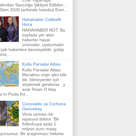
afından Savcılığa Şikâyet Edildim…
Ekim 2020 tarihinde İstanbul Emn...
Hahahaber-Cübbelfi
Hoca
HAHAHABER NOT: Bu
sayfada yer alan
haberler hayal
ürünüdür, uydurmadır.
çek haberlere benzeyebilir, gülüp
niz,...
Kutlu Parsalar Atlası
Kutlu Parsalar Atlası:
Meraklısı orijin alini bilir
de, bilmeyenler için
söylemek gerekirse , y
azar İhsan O ktay
r'ın Puslu Kıt...
Coronaldo ve Corhona
Gencebay
Virüs uzmanı bir
ispanyol doktor "Bir
futbolcuya ayda 1
milyon euro maaş
iyorsunuz. Bir araştırmacı hekime