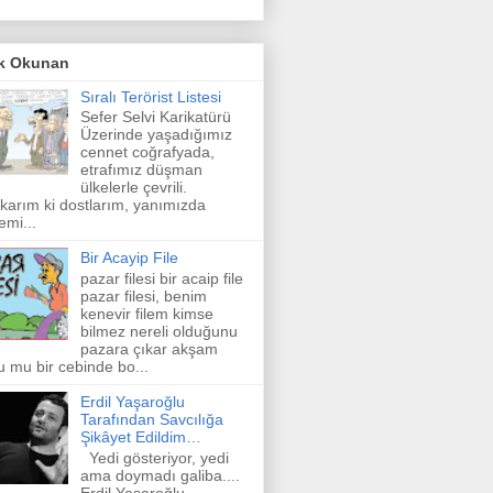
k Okunan
Sıralı Terörist Listesi
Sefer Selvi Karikatürü
Üzerinde yaşadığımız
cennet coğrafyada,
etrafımız düşman
ülkelerle çevrili.
karım ki dostlarım, yanımızda
emi...
Bir Acayip File
pazar filesi bir acaip file
pazar filesi, benim
kenevir filem kimse
bilmez nereli olduğunu
pazara çıkar akşam
u mu bir cebinde bo...
Erdil Yaşaroğlu
Tarafından Savcılığa
Şikâyet Edildim…
Yedi gösteriyor, yedi
ama doymadı galiba....
Erdil Yaşaroğlu