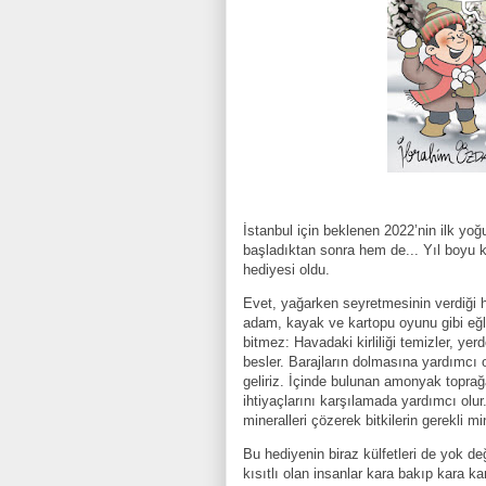
İstanbul için beklenen 2022’nin ilk yoğ
başladıktan sonra hem de... Yıl boyu k
hediyesi oldu.
Evet, yağarken seyretmesinin verdiği hu
adam, kayak ve kartopu oyunu gibi eğle
bitmez: Havadaki kirliliği temizler, yer
besler. Barajların dolmasına yardımcı o
geliriz. İçinde bulunan amonyak toprağa 
ihtiyaçlarını karşılamada yardımcı ol
mineralleri çözerek bitkilerin gerekli mi
Bu hediyenin biraz külfetleri de yok değ
kısıtlı olan insanlar kara bakıp kara 