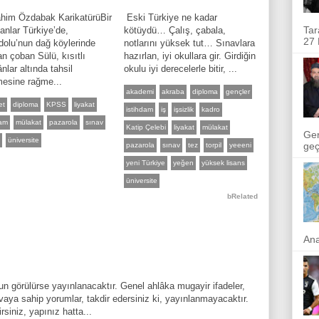
ahim Özdabak KarikatürüBir
Eski Türkiye ne kadar
Tar
nlar Türkiye’de,
kötüydü… Çalış, çabala,
27 
olu’nun dağ köylerinde
notlarını yüksek tut… Sınavlara
n çoban Sülü, kısıtlı
hazırlan, iyi okullara gir. Girdiğin
nlar altında tahsil
okulu iyi derecelerle bitir, ...
mesine rağme...
akademi
akraba
diploma
gençler
et
diploma
KPSS
liyakat
istihdam
iş
işsizlik
kadro
am
mülakat
pazarola
sınav
Katip Çelebi
liyakat
mülakat
Ger
l
üniversite
geçi
pazarola
sınav
tez
torpil
yeeeni
yeni Türkiye
yeğen
yüksek lisans
üniversite
bRelated
Ana
n görülürse yayınlanacaktır. Genel ahlâka mugayir ifadeler,
aya sahip yorumlar, takdir edersiniz ki, yayınlanmayacaktır.
rsiniz, yapınız hatta...