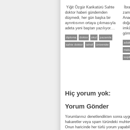
Yiğit Özgür Karikatürü Sahte
İbr
doktor haberi gündemden
zama
düşmedi, her gün başka bir
Anad
ayrıntısının ortaya çıkmasıyla
doğa
adeta yeni baştan yazılıyor....
imkâ
gör
diploma
doktor
okul
pazarola
adal
sahte doktor
tahsil
üniversite
mak
torpi
Hiç yorum yok:
Yorum Gönder
Yorumlarınız denetlendikten sonra uygu
hakaretler veya spam türündeki muhtev
Onun haricinde her türlü yorum yapabili