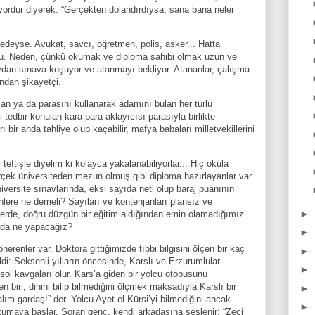
ıyordur diyerek. “Gerçekten dolandırdıysa, sana bana neler
redeyse. Avukat, savcı, öğretmen, polis, asker... Hatta
du. Neden, çünkü okumak ve diploma sahibi olmak uzun ve
avdan sınava koşuyor ve atanmayı bekliyor. Atananlar, çalışma
ından şikayetçi.
an ya da parasını kullanarak adamını bulan her türlü
ti tedbir konulan kara para aklayıcısı parasıyla birlikte
ı bir anda tahliye olup kaçabilir, mafya babaları milletvekillerini
 teftişle diyelim ki kolayca yakalanabiliyorlar... Hiç okula
erçek üniversiteden mezun olmuş gibi diploma hazırlayanlar var.
iversite sınavlarında, eksi sayıda neti olup baraj puanının
nlere ne demeli? Sayıları ve kontenjanları plansız ve
►
elerde, doğru düzgün bir eğitim aldığından emin olamadığımız
ında ne yapacağız?
►
renler var. Doktora gittiğimizde tıbbi bilgisini ölçen bir kaç
►
ldi: Seksenli yılların öncesinde, Karslı ve Erzurumlular
►
sol kavgaları olur. Kars’a giden bir yolcu otobüsünü
 biri, dinini bilip bilmediğini ölçmek maksadıyla Karslı bir
►
lım gardaş!” der. Yolcu Ayet-el Kürsi’yi bilmediğini ancak
►
kumaya başlar. Soran genç, kendi arkadaşına seslenir: “Zeçi