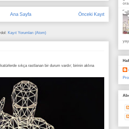
ora
Ana Sayfa
Önceki Kayıt
dol:
Kayıt Yorumları (Atom)
yay
Ha
atürlerde sıkça rastlanan bir durum vardır; birinin aklına
Pro
Abo