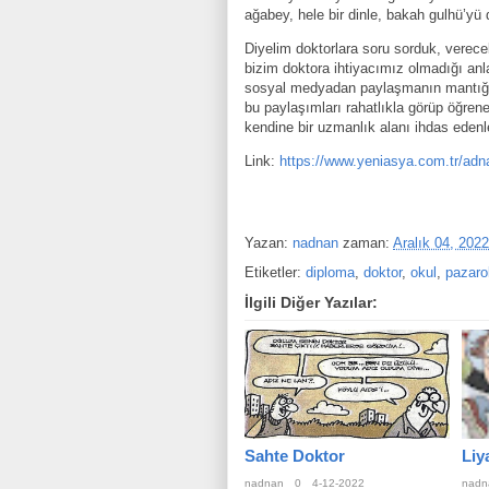
ağabey, hele bir dinle, bakah gulhü’yü 
Diyelim doktorlara soru sorduk, verec
bizim doktora ihtiyacımız olmadığı anla
sosyal medyadan paylaşmanın mantığı 
bu paylaşımları rahatlıkla görüp öğrene
kendine bir uzmanlık alanı ihdas edenl
Link:
https://www.yeniasya.com.tr/adn
Yazan:
nadnan
zaman:
Aralık 04, 2022
Etiketler:
diploma
,
doktor
,
okul
,
pazaro
İlgili Diğer Yazılar:
Sahte Doktor
Liy
nadnan
0
4-12-2022
nadn