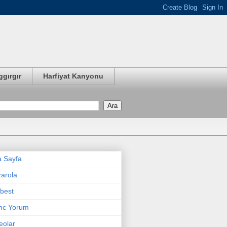
ggırgır
Harfiyat Kanyonu
 Sayfa
arola
best
nc Yorum
eolar