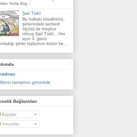
nları hızla düş...
Şair Tüikî
Bu haftaki misafirimiz,
şiirlerindeki serbest
ölçüsü ile meşhur
olmuş Şair Tüikî... Her
ayın 3. günü
ınladığı şiirler toplumun bütün ke...
kkımda
nadnan
filimin tamamını görüntüle
nelik Bağlantıları
Kayıtlar
Yorumlar