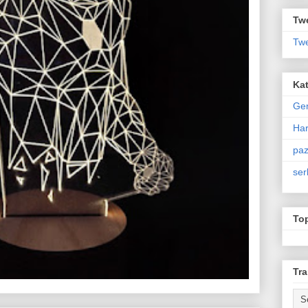
Twe
Twe
Kat
Ge
Har
paz
ser
To
Tra