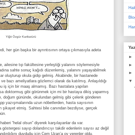
Ha
Blo
Har
Yiğit Özgür Karikatürü
Yaz
, her gün başka bir ayrıntısının ortaya çıkmasıyla adeta
►
►
 ailesine tıp fakültesine yerleştiği yalanını söylemesiyle
 adına sahte sonuç kağıdı düzenlemiş, yalanını yaşayabilmek
►
lar oluşturup okula gidip gelmiş. Akabinde, bir hastanede
▼
 ve bazı ameliyatlara gözlemci olarak da katılmış. Anlaşıldığı
 iş için bir maaş almamış. Bazı hastalara yapılan
sa doktormuş gibi görünmek için mi bir hastaya dikiş yaparmış
ine, doğum gününde, okulundan gelmiş gibi çelenk gönderen
app yazışmalarında uzun nöbetlerden, hasta sayısının
n şikayet etmiş. Sahtesi bile canından bezdiyse, gerçek
nün.
haberi “helal olsun” diyerek karşılayanlar da var.
 göstergesi sayıp dolandırıcıyı takdir edenlerin sayısı az değil
ndırdığını duyduğu için Cem Uzan’a oy verenler oldu,