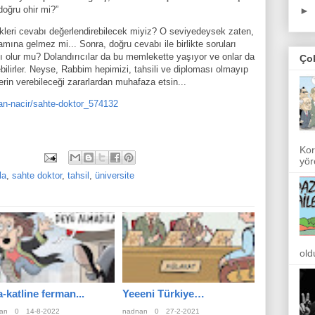
doğru ohir mi?”
►
ekleri cevabı değerlendirebilecek miyiz? O seviyedeysek zaten,
mına gelmez mi... Sonra, doğru cevabı ile birlikte soruları
olur mu? Dolandırıcılar da bu memlekette yaşıyor ve onlar da
Ço
bilirler. Neyse, Rabbim hepimizi, tahsili ve diploması olmayıp
erin verebileceği zararlardan muhafaza etsin...
an-nacir/sahte-doktor_574132
Kor
yör
la
,
sahte doktor
,
tahsil
,
üniversite
old
a-katline ferman...
Yeeeni Türkiye…
an
0
14-8-2022
nadnan
0
27-2-2021