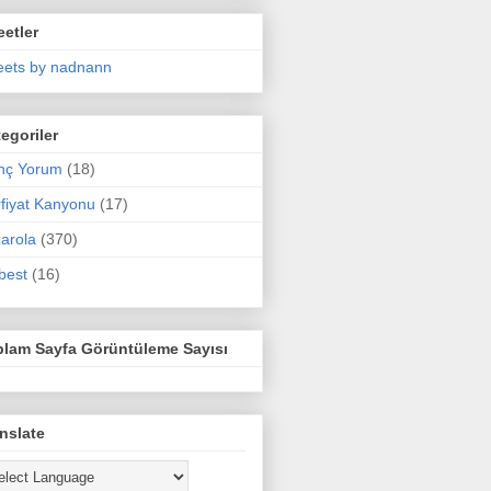
etler
ets by nadnann
egoriler
nç Yorum
(18)
fiyat Kanyonu
(17)
arola
(370)
best
(16)
plam Sayfa Görüntüleme Sayısı
nslate