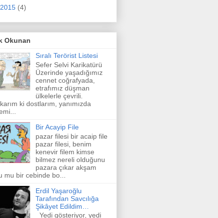
2015
(4)
k Okunan
Sıralı Terörist Listesi
Sefer Selvi Karikatürü
Üzerinde yaşadığımız
cennet coğrafyada,
etrafımız düşman
ülkelerle çevrili.
karım ki dostlarım, yanımızda
emi...
Bir Acayip File
pazar filesi bir acaip file
pazar filesi, benim
kenevir filem kimse
bilmez nereli olduğunu
pazara çıkar akşam
u mu bir cebinde bo...
Erdil Yaşaroğlu
Tarafından Savcılığa
Şikâyet Edildim…
Yedi gösteriyor, yedi