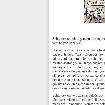
Sahte doktor haberi gündemden düşmedi
yeni baştan yazılıyor.
Üniversite sınavını kazanamadığı halde,
başlıyor hikaye. Yalanı sürdürebilmek
adına yurda taşınmış, hatta sahte kart
asistan doktor gibi takılmaya başlamış
kadarıyla hasta kabulü yapmamış ve bu
müdahalelere gerçekten katıldı mı yok
gibi resim çektirdi bilemiyoruz. Kend
birinden o da beklenir sonuçta. Whats
çokluğundan, ameliyatların zorluğunda
doktorlarımız ne durumdadır, siz düşü
Sahte doktou ayıplayanlar olduğu gibi, 
Memleketimizde dolandırıcılığı bir zeka
maalesef. Zamanında, Motorola’yı dola