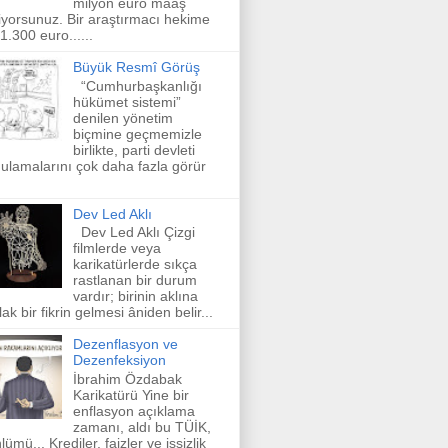
milyon euro maaş
iyorsunuz. Bir araştırmacı hekime
 1.300 euro......
Büyük Resmî Görüş
“Cumhurbaşkanlığı
hükümet sistemi”
denilen yönetim
biçmine geçmemizle
birlikte, parti devleti
ulamalarını çok daha fazla görür
Dev Led Aklı
Dev Led Aklı Çizgi
filmlerde veya
karikatürlerde sıkça
rastlanan bir durum
vardır; birinin aklına
lak bir fikrin gelmesi âniden belir...
Dezenflasyon ve
Dezenfeksiyon
İbrahim Özdabak
Karikatürü Yine bir
enflasyon açıklama
zamanı, aldı bu TÜİK,
lümü... Krediler, faizler ve işsizlik