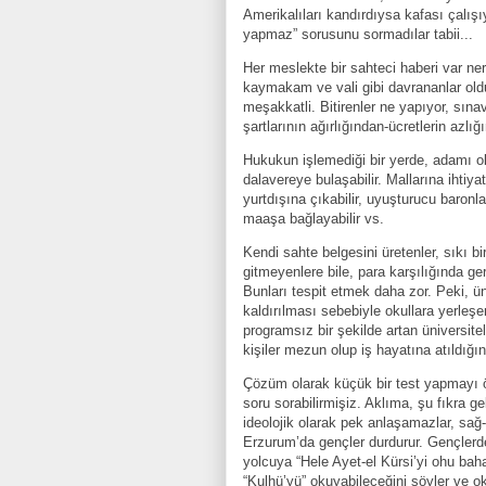
Amerikalıları kandırdıysa kafası çalış
yapmaz” sorusunu sormadılar tabii...
Her meslekte bir sahteci haberi var ne
kaymakam ve vali gibi davrananlar ol
meşakkatli. Bitirenler ne yapıyor, sın
şartlarının ağırlığından-ücretlerin azlığ
Hukukun işlemediği bir yerde, adamı ol
dalavereye bulaşabilir. Mallarına ihtiya
yurtdışına çıkabilir, uyuşturucu baronlar
maaşa bağlayabilir vs.
Kendi sahte belgesini üretenler, sıkı bir
gitmeyenlere bile, para karşılığında g
Bunları tespit etmek daha zor. Peki, ün
kaldırılması sebebiyle okullara yerleşe
programsız bir şekilde artan üniversit
kişiler mezun olup iş hayatına atıldığ
Çözüm olarak küçük bir test yapmayı öne
soru sorabilirmişiz. Aklıma, şu fıkra ge
ideolojik olarak pek anlaşamazlar, sağ-
Erzurum’da gençler durdurur. Gençlerden
yolcuya “Hele Ayet-el Kürsi’yi ohu baha
“Kulhü’yü” okuyabileceğini söyler ve o