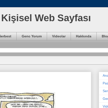
Kişisel Web Sayfası
Serbest
Genc Yorum
Videolar
Hakkında
Blo
Ana
Paz
Ser
Ge
Vid