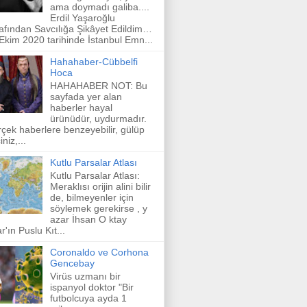
ama doymadı galiba....
Erdil Yaşaroğlu
afından Savcılığa Şikâyet Edildim…
Ekim 2020 tarihinde İstanbul Emn...
Hahahaber-Cübbelfi
Hoca
HAHAHABER NOT: Bu
sayfada yer alan
haberler hayal
ürünüdür, uydurmadır.
çek haberlere benzeyebilir, gülüp
niz,...
Kutlu Parsalar Atlası
Kutlu Parsalar Atlası:
Meraklısı orijin alini bilir
de, bilmeyenler için
söylemek gerekirse , y
azar İhsan O ktay
r'ın Puslu Kıt...
Coronaldo ve Corhona
Gencebay
Virüs uzmanı bir
ispanyol doktor "Bir
futbolcuya ayda 1