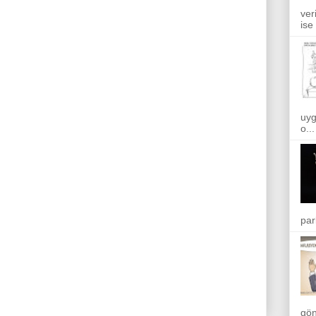
ver
ise
uyg
o...
par
gön