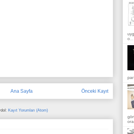
uyg
o...
par
Ana Sayfa
Önceki Kayıt
dol:
Kayıt Yorumları (Atom)
gön
ora