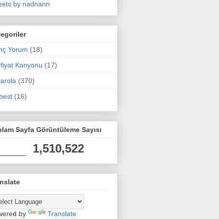
ets by nadnann
egoriler
nç Yorum
(18)
fiyat Kanyonu
(17)
arola
(370)
best
(16)
plam Sayfa Görüntüleme Sayısı
1,510,522
nslate
wered by
Translate