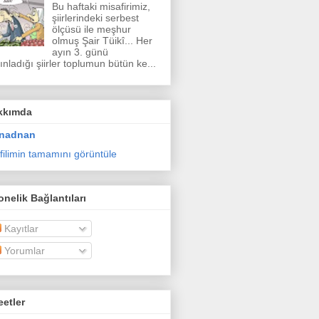
Bu haftaki misafirimiz,
şiirlerindeki serbest
ölçüsü ile meşhur
olmuş Şair Tüikî... Her
ayın 3. günü
ınladığı şiirler toplumun bütün ke...
kkımda
nadnan
filimin tamamını görüntüle
nelik Bağlantıları
Kayıtlar
Yorumlar
etler