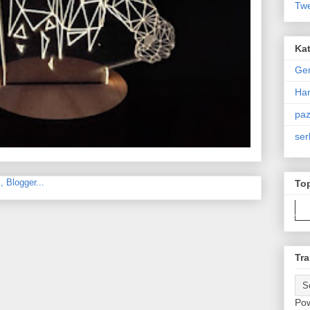
Twe
Kat
Ge
Har
paz
ser
To
Tra
Po