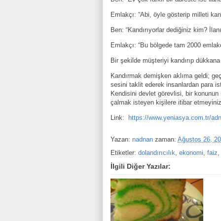
Emlakçı: “Abi, öyle gösterip milleti kan
Ben: “Kandırıyorlar dediğiniz kim? İlan
Emlakçı: “Bu bölgede tam 2000 emlakçı
Bir şekilde müşteriyi kandırıp dükkana
Kandırmak demişken aklıma geldi; geç
sesini taklit ederek insanlardan para is
Kendisini devlet görevlisi, bir konunun
çalmak isteyen kişilere itibar etmeyiniz
Link:
https://www.yeniasya.com.tr/ad
Yazan:
nadnan
zaman:
Ağustos 26, 2
Etiketler:
dolandırıcılık
,
ekonomi
,
faiz
İlgili Diğer Yazılar: