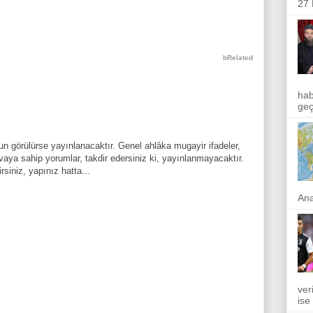
27 
bRelated
hab
geçi
n görülürse yayınlanacaktır. Genel ahlâka mugayir ifadeler,
aya sahip yorumlar, takdir edersiniz ki, yayınlanmayacaktır.
rsiniz, yapınız hatta...
Ana
ver
ise