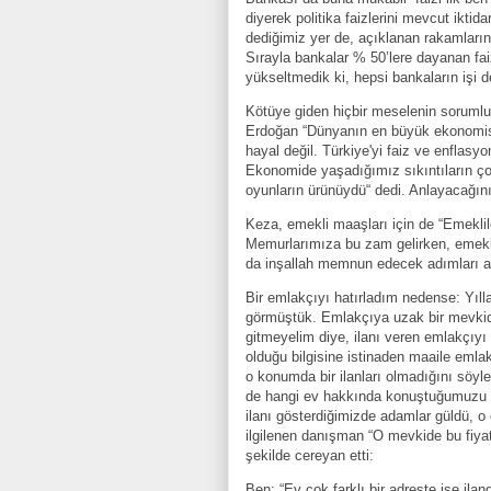
diyerek politika faizlerini mevcut ikti
dediğimiz yer de, açıklanan rakamların
Sırayla bankalar % 50’lere dayanan fai
yükseltmedik ki, hepsi bankaların işi d
Kötüye giden hiçbir meselenin sorumlusu
Erdoğan “Dünyanın en büyük ekonomisi 
hayal değil. Türkiye'yi faiz ve enflas
Ekonomide yaşadığımız sıkıntıların çok 
oyunların ürünüydü“ dedi. Anlayacağın
Keza, emekli maaşları için de “Emeklile
Memurlarımıza bu zam gelirken, emeklil
da inşallah memnun edecek adımları ata
Bir emlakçıyı hatırladım nedense: Yılla
görmüştük. Emlakçıya uzak bir mevkid
gitmeyelim diye, ilanı veren emlakçıyı 
olduğu bilgisine istinaden maaile emla
o konumda bir ilanları olmadığını söyled
de hangi ev hakkında konuştuğumuzu anl
ilanı gösterdiğimizde adamlar güldü, o 
ilgilenen danışman “O mevkide bu fiya
şekilde cereyan etti:
Ben: “Ev çok farklı bir adreste ise ila