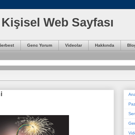
Kişisel Web Sayfası
Serbest
Genc Yorum
Videolar
Hakkında
Blo
i
Ana
Paz
Ser
Ge
Vid