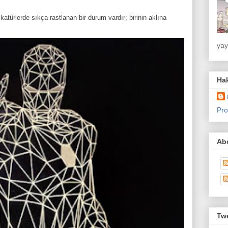
atürlerde sıkça rastlanan bir durum vardır; birinin aklına
yay
Ha
Pro
Abo
Twe