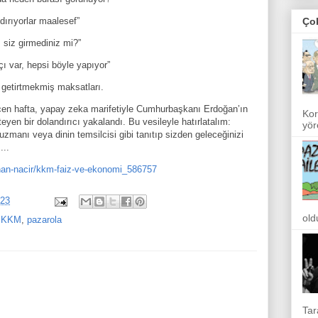
Ço
dırıyorlar maalesef”
ı siz girmediniz mi?”
 var, hepsi böyle yapıyor”
 getirtmekmiş maksatları.
en hafta, yapay zeka marifetiyle Cumhurbaşkanı Erdoğan’ın
Kor
teyen bir dolandırıcı yakalandı. Bu vesileyle hatırlatalım:
yör
 uzmanı veya dinin temsilcisi gibi tanıtıp sizden geleceğinizi
...
nan-nacir/kkm-faiz-ve-ekonomi_586757
023
old
,
KKM
,
pazarola
Tar