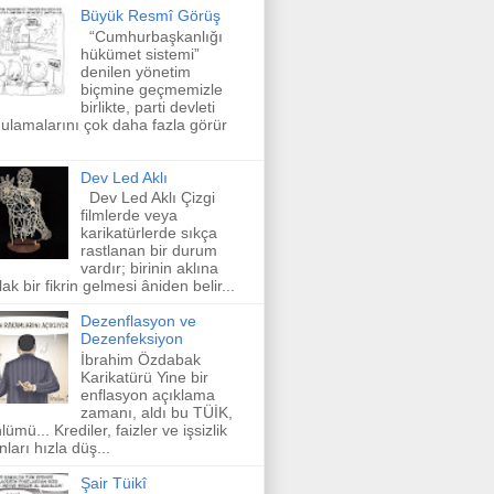
Büyük Resmî Görüş
“Cumhurbaşkanlığı
hükümet sistemi”
denilen yönetim
biçmine geçmemizle
birlikte, parti devleti
ulamalarını çok daha fazla görür
Dev Led Aklı
Dev Led Aklı Çizgi
filmlerde veya
karikatürlerde sıkça
rastlanan bir durum
vardır; birinin aklına
lak bir fikrin gelmesi âniden belir...
Dezenflasyon ve
Dezenfeksiyon
İbrahim Özdabak
Karikatürü Yine bir
enflasyon açıklama
zamanı, aldı bu TÜİK,
lümü... Krediler, faizler ve işsizlik
nları hızla düş...
Şair Tüikî