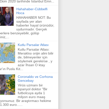
Ekim 2020 tarihinde İstanbul Emn...
Hahahaber-Cübbelfi
Hoca
HAHAHABER NOT: Bu
sayfada yer alan
haberler hayal ürünüdür,
uydurmadır. Gerçek
erlere benzeyebilir, gülüp
niz,...
Kutlu Parsalar Atlası
Kutlu Parsalar Atlası:
Meraklısı orijin alini bilir
de, bilmeyenler için
söylemek gerekirse , y
azar İhsan O ktay
r'ın Puslu Kıt...
Coronaldo ve Corhona
Gencebay
Virüs uzmanı bir
ispanyol doktor "Bir
futbolcuya ayda 1
milyon euro maaş
iyorsunuz. Bir araştırmacı hekime
 1.300 euro......