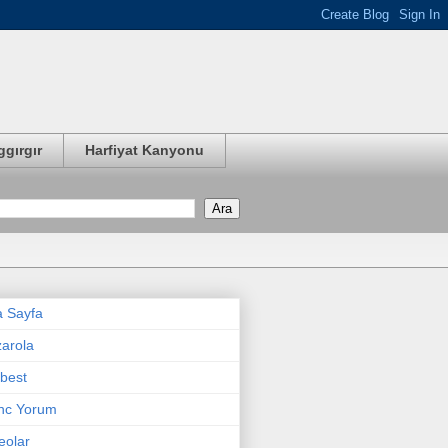
ggırgır
Harfiyat Kanyonu
 Sayfa
arola
best
nc Yorum
eolar