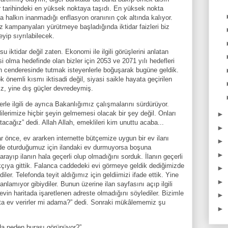
dar tarihindeki en yüksek noktaya taşıdı. En yüksek nokta
a halkın inanmadığı enflasyon oranının çok altında kalıyor.
z kampanyaları yürütmeye başladığında iktidar faizleri biz
eyip sıyrılabilecek.
 iktidar değil zaten. Ekonomi ile ilgili görüşlerini anlatan
olma hedefinde olan bizler için 2053 ve 2071 yılı hedefleri
yon cenderesinde tutmak isteyenlerle boğuşarak bugüne geldik.
önemli kısmı iktisadi değil, siyasi saikle hayata geçirilen
ız, yine dış güçler devredeymiş.
rle ilgili de ayrıca Bakanlığımız çalışmalarını sürdürüyor.
erimize hiçbir şeyin gelmemesi olacak bir şey değil. Onları
►
cağız” dedi. Allah Allah, emeklileri kim unuttu acaba...
►
r önce, ev ararken internette bütçemize uygun bir ev ilanı
►
e oturduğumuz için ilandaki ev durmuyorsa boşuna
►
arayıp ilanın hala geçerli olup olmadığını sorduk. İlanın geçerli
kçıya gittik. Falanca caddedeki evi görmeye geldik dediğimizde
►
iler. Telefonda teyit aldığımız için geldiimizi ifade ettik. Yine
►
amıyor gibiydiler. Bunun üzerine ilan sayfasını açıp ilgili
evin haritada işaretlenen adreste olmadığını söylediler. Bizimle
►
ta ev verirler mi adama?” dedi. Sonraki mükâlememiz şu
►
nda neden burası görünüyor?”