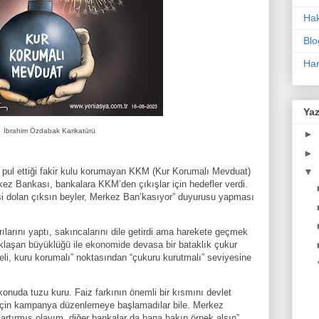
Ha
Blo
Har
Yaz
İbrahim Özdabak Karikatürü
►
►
▼
ı pul ettiği fakir kulu korumayan KKM (Kur Korumalı Mevduat)
erkez Bankası, bankalara KKM’den çıkışlar için hedefler verdi.
i dolan çıksın beyler, Merkez Ban’kasıyor” duyurusu yapması
ılarını yaptı, sakıncalarını dile getirdi ama harekete geçmek
yaklaşan büyüklüğü ile ekonomide devasa bir bataklık çukur
li, kuru korumalı” noktasından “çukuru kurutmalı” seviyesine
konuda tuzu kuru. Faiz farkının önemli bir kısmını devlet
 için kampanya düzenlemeye başlamadılar bile. Merkez
 artırmış olayım, diğer bankalar da bana bakıp örnek alsın”