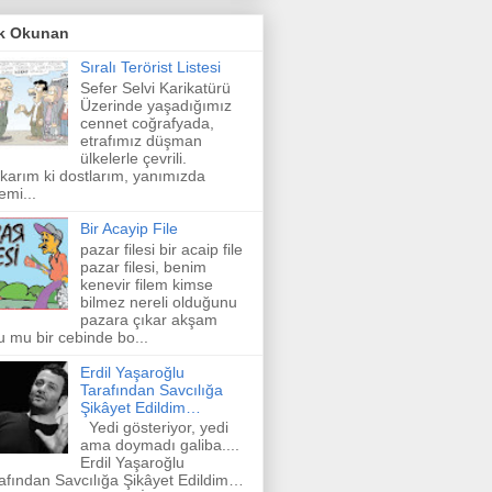
k Okunan
Sıralı Terörist Listesi
Sefer Selvi Karikatürü
Üzerinde yaşadığımız
cennet coğrafyada,
etrafımız düşman
ülkelerle çevrili.
karım ki dostlarım, yanımızda
emi...
Bir Acayip File
pazar filesi bir acaip file
pazar filesi, benim
kenevir filem kimse
bilmez nereli olduğunu
pazara çıkar akşam
u mu bir cebinde bo...
Erdil Yaşaroğlu
Tarafından Savcılığa
Şikâyet Edildim…
Yedi gösteriyor, yedi
ama doymadı galiba....
Erdil Yaşaroğlu
afından Savcılığa Şikâyet Edildim…