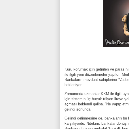
Kuru korumak için getirilen ve parasın
ile ilgili yeni düzenlemeler yapıldı. M
Bankaların mevduat sahiplerine “Vades
bekleniyor.
Zamanında uzmanlar KKM ile ilgili uyar
için sistemin üç buçuk trilyon liraya 
açması beklendi galiba. “Ne yapıp etme
gelindi sonunda.
Gelindi gelinmesine de, bankaların bu 
karşılıyordu. Nitekim, bankalar dönüş
Bankası da buna mukabil “faizi ilk ben