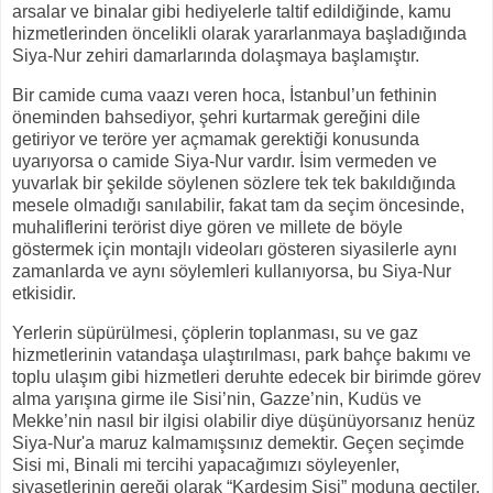
arsalar ve binalar gibi hediyelerle taltif edildiğinde, kamu
hizmetlerinden öncelikli olarak yararlanmaya başladığında
Siya-Nur zehiri damarlarında dolaşmaya başlamıştır.
Bir camide cuma vaazı veren hoca, İstanbul’un fethinin
öneminden bahsediyor, şehri kurtarmak gereğini dile
getiriyor ve teröre yer açmamak gerektiği konusunda
uyarıyorsa o camide Siya-Nur vardır. İsim vermeden ve
yuvarlak bir şekilde söylenen sözlere tek tek bakıldığında
mesele olmadığı sanılabilir, fakat tam da seçim öncesinde,
muhaliflerini terörist diye gören ve millete de böyle
göstermek için montajlı videoları gösteren siyasilerle aynı
zamanlarda ve aynı söylemleri kullanıyorsa, bu Siya-Nur
etkisidir.
Yerlerin süpürülmesi, çöplerin toplanması, su ve gaz
hizmetlerinin vatandaşa ulaştırılması, park bahçe bakımı ve
toplu ulaşım gibi hizmetleri deruhte edecek bir birimde görev
alma yarışına girme ile Sisi’nin, Gazze’nin, Kudüs ve
Mekke’nin nasıl bir ilgisi olabilir diye düşünüyorsanız henüz
Siya-Nur'a maruz kalmamışsınız demektir. Geçen seçimde
Sisi mi, Binali mi tercihi yapacağımızı söyleyenler,
siyasetlerinin gereği olarak “Kardeşim Sisi” moduna geçtiler.