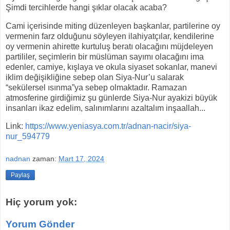
Şimdi tercihlerde hangi şıklar olacak acaba?
Cami içerisinde miting düzenleyen başkanlar, partilerine oy
vermenin farz olduğunu söyleyen ilahiyatçılar, kendilerine
oy vermenin ahirette kurtuluş beratı olacağını müjdeleyen
partililer, seçimlerin bir müslüman sayımı olacağını ima
edenler, camiye, kışlaya ve okula siyaset sokanlar, manevi
iklim değişikliğine sebep olan Siya-Nur’u salarak
“sekülersel ısınma”ya sebep olmaktadır. Ramazan
atmosferine girdiğimiz şu günlerde Siya-Nur ayakizi büyük
insanları ikaz edelim, salınımlarını azaltalım inşaallah...
Link:
https://www.yeniasya.com.tr/adnan-nacir/siya-
nur_594779
nadnan
zaman:
Mart 17, 2024
Paylaş
Hiç yorum yok:
Yorum Gönder