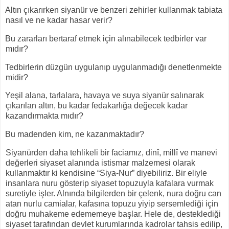
Altın çıkarırken siyanür ve benzeri zehirler kullanmak tabiata
nasıl ve ne kadar hasar verir?
Bu zararları bertaraf etmek için alınabilecek tedbirler var
mıdır?
Tedbirlerin düzgün uygulanıp uygulanmadığı denetlenmekte
midir?
Yeşil alana, tarlalara, havaya ve suya siyanür salınarak
çıkarılan altın, bu kadar fedakarlığa değecek kadar
kazandırmakta mıdır?
Bu madenden kim, ne kazanmaktadır?
Siyanürden daha tehlikeli bir faciamız, dinî, millî ve manevi
değerleri siyaset alanında istismar malzemesi olarak
kullanmaktır ki kendisine “Siya-Nur” diyebiliriz. Bir eliyle
insanlara nuru gösterip siyaset topuzuyla kafalara vurmak
suretiyle işler. Alnında bilgilerden bir çelenk, nura doğru can
atan nurlu camialar, kafasına topuzu yiyip sersemlediği için
doğru muhakeme edememeye başlar. Hele de, desteklediği
siyaset tarafından devlet kurumlarında kadrolar tahsis edilip,