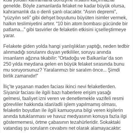
genelde. Böyle zamanlarda felaket ne kadar büyük olursa,
kahramanlık da o denli şanlı olacaktır. “Asrın depremi”,
“yüzyılın seli” gibi dehşet boyutunu büyüten isimler vermek,
halkın teslimiyetini artırır. “10 bin atom bombası gücünde bir
patlama...” gibi tasvirler de felaketin etkisini içselleştirmeye
yarar.
Felakete giden yolda hangi yanlışlıkları yaptığı, neden tedbir
alınmadığı sorularını duyan yetkililer, soruyu anında
insanların ağzına tıkabilir: “Ortadoğu ve Balkanlar’da son
250 yılda meydana gelen en büyük felaket sırasında bunu
mu soruyorsunuz? Yaralarımızı bir saralım önce... Şimdi
birlik zamanıdır!”
İliç’te yaşanan maden faciası ikinci nevi felaketlerden.
Siyanür faciası ile ilgili bazı haberlere erişim yasağı
gelmesi, faaliyet izni veren ve denetlemekle vazifeli resmi
görevliler hakkında idari/adli işlem yapılmamış olması,
felaketin boyutları ile ilgili kamuoyuna bilgi veren kişilerin
anında tutuklanması ve havuz medyasının konuya fazla ilgi
göstermemesi, örtme çabasının tezahürleridir. Sokaktaki
vatandaş şu soruların cevabını net olarak alamayacaktır: