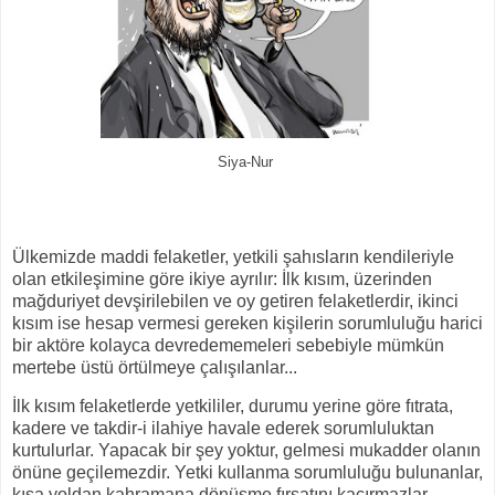
Siya-Nur
Ülkemizde maddi felaketler, yetkili şahısların kendileriyle
olan etkileşimine göre ikiye ayrılır: İlk kısım, üzerinden
mağduriyet devşirilebilen ve oy getiren felaketlerdir, ikinci
kısım ise hesap vermesi gereken kişilerin sorumluluğu harici
bir aktöre kolayca devredememeleri sebebiyle mümkün
mertebe üstü örtülmeye çalışılanlar...
İlk kısım felaketlerde yetkililer, durumu yerine göre fıtrata,
kadere ve takdir-i ilahiye havale ederek sorumluluktan
kurtulurlar. Yapacak bir şey yoktur, gelmesi mukadder olanın
önüne geçilemezdir. Yetki kullanma sorumluluğu bulunanlar,
kısa yoldan kahramana dönüşme fırsatını kaçırmazlar