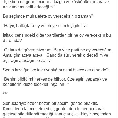
“İşte ben de genel manada kızgın ve küskünüm onlara ve
artık tavrımı belli edeceğim.”
Bu seçimde muhalefete oy vereceksin o zaman?
“Hayır, halkçılara oy vermeye elim hiç gitmez.”
İttifak içerisindeki diğer partilerden birine oy vereceksin bu
durumda?
“Onlara da güvenmiyorum. Ben yine partime oy vereceğim.
Ama içim acıya acıya... Sandığa sürünerek gideceğim ve
ağır ağır atacağım o zarfı.”
Senin kızdığını ve tavır yaptığını nasıl bilecekler o halde?
“Benim bildiğimi herkes de biliyor. Özeleştiri yapacak ve
kendilerini düzeltecekler inşallah...”
***
Sonuçlarıyla ezber bozan bir seçimi geride bıraktık.
Kimselerin tahmin etmediği, gönlünden temenni olarak
geçirse bile dillendirmediği sonuçlar çıktı. Hayır, seçimden