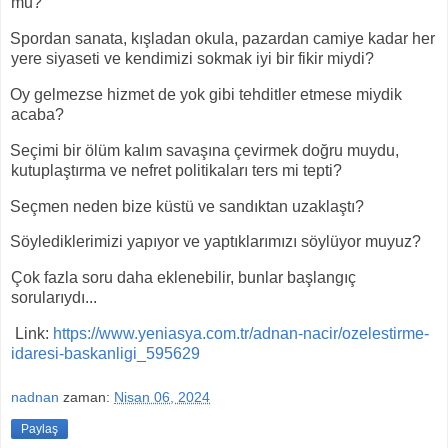
mu?
Spordan sanata, kışladan okula, pazardan camiye kadar her
yere siyaseti ve kendimizi sokmak iyi bir fikir miydi?
Oy gelmezse hizmet de yok gibi tehditler etmese miydik
acaba?
Seçimi bir ölüm kalım savaşına çevirmek doğru muydu,
kutuplaştırma ve nefret politikaları ters mi tepti?
Seçmen neden bize küstü ve sandıktan uzaklaştı?
Söylediklerimizi yapıyor ve yaptıklarımızı söylüyor muyuz?
Çok fazla soru daha eklenebilir, bunlar başlangıç
sorularıydı...
Link:
https://www.yeniasya.com.tr/adnan-nacir/ozelestirme-
idaresi-baskanligi_595629
nadnan
zaman:
Nisan 06, 2024
Paylaş