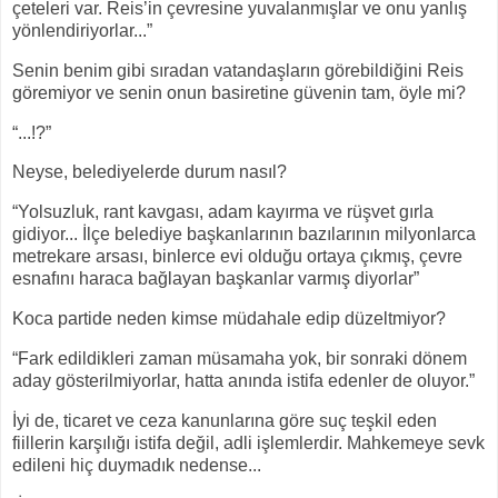
çeteleri var. Reis’in çevresine yuvalanmışlar ve onu yanlış
yönlendiriyorlar...”
Senin benim gibi sıradan vatandaşların görebildiğini Reis
göremiyor ve senin onun basiretine güvenin tam, öyle mi?
“...!?”
Neyse, belediyelerde durum nasıl?
“Yolsuzluk, rant kavgası, adam kayırma ve rüşvet gırla
gidiyor... İlçe belediye başkanlarının bazılarının milyonlarca
metrekare arsası, binlerce evi olduğu ortaya çıkmış, çevre
esnafını haraca bağlayan başkanlar varmış diyorlar”
Koca partide neden kimse müdahale edip düzeltmiyor?
“Fark edildikleri zaman müsamaha yok, bir sonraki dönem
aday gösterilmiyorlar, hatta anında istifa edenler de oluyor.”
İyi de, ticaret ve ceza kanunlarına göre suç teşkil eden
fiillerin karşılığı istifa değil, adli işlemlerdir. Mahkemeye sevk
edileni hiç duymadık nedense...