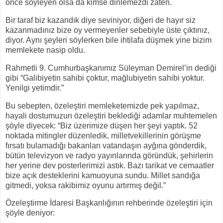
önce söyleyen olsa da kimse dinlemezdi zaten.
Bir taraf biz kazandık diye seviniyor, diğeri de hayır siz
kazanmadınız bize oy vermeyenler sebebiyle üste çıktınız,
diyor. Aynı şeyleri söylerken bile ihtilafa düşmek yine bizim
memlekete nasip oldu.
Rahmetli 9. Cumhurbaşkanımız Süleyman Demirel’in dediği
gibi “Galibiyetin sahibi çoktur, mağlubiyetin sahibi yoktur.
Yenilgi yetimdir.”
Bu sebepten, özeleştiri memleketemizde pek yapılmaz,
hayali dostumuzun özeleştiri beklediği adamlar muhtemelen
şöyle diyecek: “Biz üzerimize düşen her şeyi yaptık. 52
noktada mitingler düzenledik, milletvekillerinin görüşme
fırsatı bulamadığı bakanları vatandaşın ayğına gönderdik,
bütün televizyon ve radyo yayınlarında göründük, şehirlerin
her yerine dev posterlerimizi astık. Bazı tarikat ve cemaatler
bize açık desteklerini kamuoyuna sundu. Millet sandığa
gitmedi, yoksa rakibimiz oyunu artırmış değil.”
Özeleştirme İdaresi Başkanlığının rehberinde özeleştiri için
şöyle deniyor: