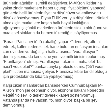
ürünlerin ağırlığını sürekli değiştiriyor, M-AKron iktidarına
yakın zincir marketlere haber uçurup, fiyat ölçümü yapacağı
günlerde belli ürünlerin fiyatını düşürtüyor ve enflasyonu
düşük gösteriyormuş. Fiyatı FÜİK zoruyla düşürülen ürünleri
almak için marketlere koşan halk hayal kırıklığına
uğruyormuş; çünkü marketler o ürünlerin stoklu olduğunu ve
maalesef stokların da hemen tükendiğini söylüyormuş.
“Burası Paris, her türlü çakallığı yaparız” denerek, allem
ederek, kallem ederek, tek hane bulunan enflasyon insanları
can evinden vurduğu için halk arasında “vuranflasyon”
denmiş, sonra da kendisine yerli ve millî bir isim bulunmuş
“Franflasyon” olmuş. Franflasyon rakamını muhalefet “bu
nasi’l vous plaît?” pankartlarıyla protesto etmiş. (“Si’l vous
plaît”, lütfen manasına geliyor, Fransızca kibar bir dil olduğu
için protestolar da kibarca yapılıyormuş.)
Karşı çıkan insanlardan bahsederken Cumhurbaşkanı M-
AKron “mon şer cephesi” diyor, ekonomi bakanı Noireddin
Végétî “lö sev, lö terket” diyerek kapıyı gösteriyormuş.
Vatandaşlar da ne yapsın, “o, mon diyö!” başka bir şey
demiyormuş.