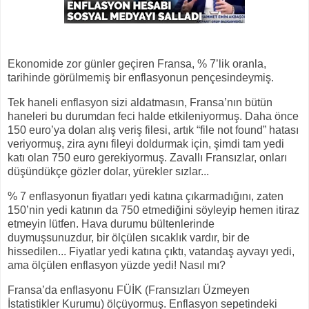
Ekonomide zor günler geçiren Fransa, % 7’lik oranla,
tarihinde görülmemiş bir enflasyonun pençesindeymiş.
Tek haneli enflasyon sizi aldatmasın, Fransa’nın bütün
haneleri bu durumdan feci halde etkileniyormuş. Daha önce
150 euro’ya dolan alış veriş filesi, artık “file not found” hatası
veriyormuş, zira aynı fileyi doldurmak için, şimdi tam yedi
katı olan 750 euro gerekiyormuş. Zavallı Fransızlar, onları
düşündükçe gözler dolar, yürekler sızlar...
% 7 enflasyonun fiyatları yedi katına çıkarmadığını, zaten
150’nin yedi katının da 750 etmediğini söyleyip hemen itiraz
etmeyin lütfen. Hava durumu bültenlerinde
duymuşsunuzdur, bir ölçülen sıcaklık vardır, bir de
hissedilen... Fiyatlar yedi katına çıktı, vatandaş ayvayı yedi,
ama ölçülen enflasyon yüzde yedi! Nasıl mı?
Fransa’da enflasyonu FÜİK (Fransızları Üzmeyen
İstatistikler Kurumu) ölçüyormuş. Enflasyon sepetindeki