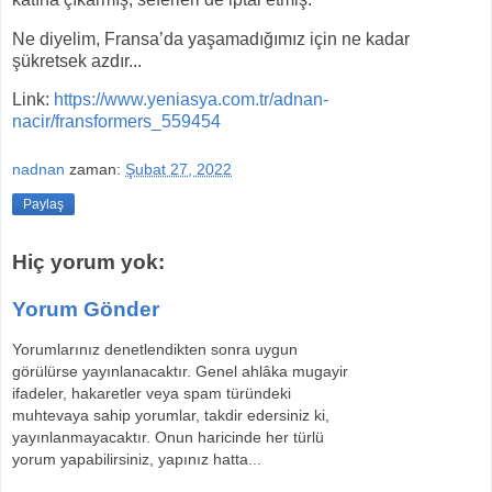
Ne diyelim, Fransa’da yaşamadığımız için ne kadar
şükretsek azdır...
Link:
https://www.yeniasya.com.tr/adnan-
nacir/fransformers_559454
nadnan
zaman:
Şubat 27, 2022
Paylaş
Hiç yorum yok:
Yorum Gönder
Yorumlarınız denetlendikten sonra uygun
görülürse yayınlanacaktır. Genel ahlâka mugayir
ifadeler, hakaretler veya spam türündeki
muhtevaya sahip yorumlar, takdir edersiniz ki,
yayınlanmayacaktır. Onun haricinde her türlü
yorum yapabilirsiniz, yapınız hatta...