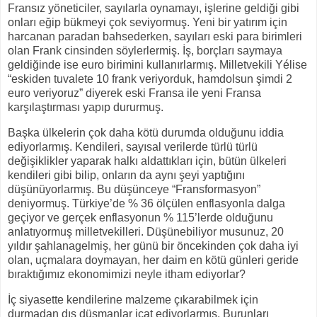
Fransız yöneticiler, sayılarla oynamayı, işlerine geldiği gibi
onları eğip bükmeyi çok seviyormuş. Yeni bir yatırım için
harcanan paradan bahsederken, sayıları eski para birimleri
olan Frank cinsinden söylerlermiş. İş, borçları saymaya
geldiğinde ise euro birimini kullanırlarmış. Milletvekili Yélise
“eskiden tuvalete 10 frank veriyorduk, hamdolsun şimdi 2
euro veriyoruz” diyerek eski Fransa ile yeni Fransa
karşılaştırması yapıp dururmuş.
Başka ülkelerin çok daha kötü durumda olduğunu iddia
ediyorlarmış. Kendileri, sayısal verilerde türlü türlü
değişiklikler yaparak halkı aldattıkları için, bütün ülkeleri
kendileri gibi bilip, onların da aynı şeyi yaptığını
düşünüyorlarmış. Bu düşünceye “Fransformasyon”
deniyormuş. Türkiye’de % 36 ölçülen enflasyonla dalga
geçiyor ve gerçek enflasyonun % 115’lerde olduğunu
anlatıyormuş milletvekilleri. Düşünebiliyor musunuz, 20
yıldır şahlanagelmiş, her günü bir öncekinden çok daha iyi
olan, uçmalara doymayan, her daim en kötü günleri geride
bıraktığımız ekonomimizi neyle itham ediyorlar?
İç siyasette kendilerine malzeme çıkarabilmek için
durmadan dış düşmanlar icat ediyorlarmış. Burunları