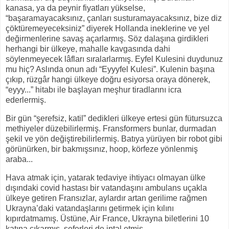
kanasa, ya da peynir fiyatları yükselse,
“başaramayacaksınız, çanları susturamayacaksınız, bize diz
çöktüremeyeceksiniz” diyerek Hollanda ineklerine ve yel
değirmenlerine savaş açarlarmış. Söz dalaşına girdikleri
herhangi bir ülkeye, mahalle kavgasında dahi
söylenmeyecek lâfları sıralarlarmış. Eyfel Kulesini duydunuz
mu hiç? Aslında onun adı “Eyyyfel Kulesi”. Kulenin başına
çıkıp, rüzgâr hangi ülkeye doğru esiyorsa oraya dönerek,
“eyyy...” hitabı ile başlayan meşhur tiradlarını icra
ederlermiş.
Bir gün “şerefsiz, katil” dedikleri ülkeye ertesi gün fütursuzca
methiyeler düzebilirlermiş. Fransformers bunlar, durmadan
şekil ve yön değiştirebilirlermiş. Batıya yürüyen bir robot gibi
görünürken, bir bakmışsınız, hoop, körfeze yönlenmiş
araba...
Hava atmak için, yatarak tedaviye ihtiyacı olmayan ülke
dışındaki covid hastası bir vatandaşını ambulans uçakla
ülkeye getiren Fransızlar, aylardır artan gerilime rağmen
Ukrayna’daki vatandaşlarını getirmek için kılını
kıpırdatmamış. Üstüne, Air France, Ukrayna biletlerini 10
katına çıkarmış, seferleri de iptal etmiş.